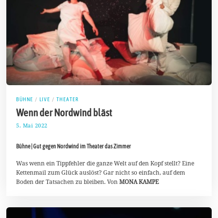
BÜHNE
/
LIVE
/
THEATER
Wenn der Nordwind bläst
5. Mai 2022
8
.
M
Bühne | Gut gegen Nordwind im Theater das Zimmer
a
i
2
Was wenn ein Tippfehler die ganze Welt auf den Kopf stellt? Eine
0
Kettenmail zum Glück auslöst? Gar nicht so einfach, auf dem
2
Boden der Tatsachen zu bleiben. Von
MONA KAMPE
2