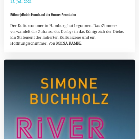
15. Juli 2021
1
8
.
Bühne | ›Robin Hood‹ auf der Horner Rennbahn
J
u
l
Der Kultursommer in Hamburg hat begonnen. Das ›Zimmer‹
i
verwandelt das Zuhause des Derbys in das Königreich der Diebe.
2
Ein Statement der lädierten Kulturszene und ein
0
Hoffnungsschimmer. Von
MONA KAMPE
2
1