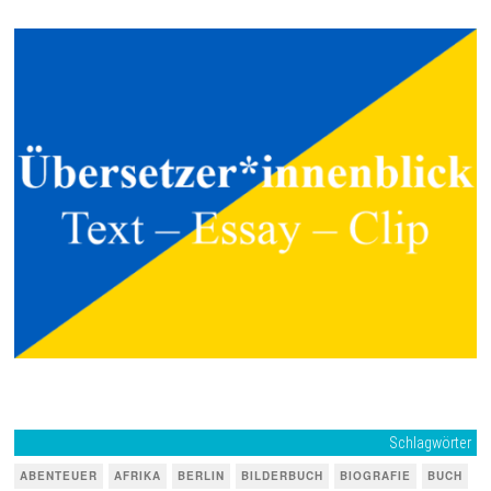
Schlagwörter
ABENTEUER
AFRIKA
BERLIN
BILDERBUCH
BIOGRAFIE
BUCH