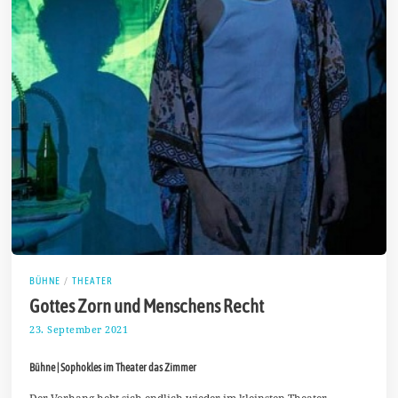
BÜHNE
/
THEATER
Gottes Zorn und Menschens Recht
23. September 2021
2
6
.
Bühne | Sophokles im Theater das Zimmer
S
e
p
Der Vorhang hebt sich endlich wieder im kleinsten Theater