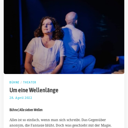
BÜHNE
/
THEATER
Um eine Wellenlänge
28. April 2022
1
.
M
Bühne | Alle sieben Wellen
a
i
2
Alles ist so einfach, wenn man sich schreibt. Das Gegenüber
0
anonym, die Fantasie blüht. Doch was geschieht mit der Magie,
2