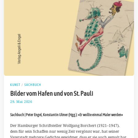
KUNST
/
SACHBUCH
Bilder vom Hafen und von St. Pauli
29. Mai 2026
9
.
J
Sachbuch | Peter Engel, Konstantin Ulmer (Hgg.): »Er wollte einmal Maler werden«
u
n
i
Der Hamburger Schriftsteller Wolfgang Borchert (1921–1947),
2
dem für sein Schaffen nur wenig Zeit vergönnt war, hat seiner
0
Vaterstadt mehrere Gedichte gewidmet, dass er sie auch gemalt hat,