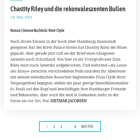
ROMAN
Chastity Riley und die rekonvaleszenten Bullen
24. Mai 2021
7
.
J
Roman | Simone Buchholz: River Clyde
u
n
i
Nach ihrem Einsatz in der hoch über Hamburgs Innenstadt
2
gelegenen Bar des River Palace Hotels hat Chastity Riley der Blues
0
gepackt. Aber gerade jetzt ruft sie der Brief eines Glasgower
2
Anwalts nach Schottland. Von hier ist ihr Ururgroßvater Eoin
1
Riley einst nach Amerika aufgebrochen. Und während »
die Letzte
der Rileys
« zwischen verschiedenen Pubs und dem ihr Abenteuer
mit seinem melodischen Rauschen begleitenden Fluss Clyde ihrer
Vergangenheit begegnet, stellen ein paar gierige Immobilienmakler
St. Pauli auf den Kopf und beschäftigen ihre Hamburger Freunde
und Bekannten. Aber auch die sind in Gedanken mehr in der
Ferne als vor Ort. Von
DIETMAR JACOBSEN
1
2
3
…
6
WEITER