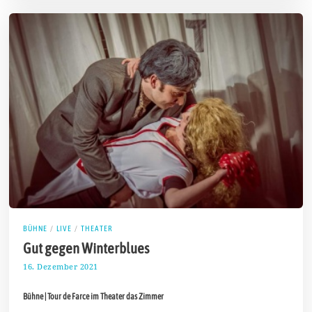
2
0
2
2
BÜHNE
/
LIVE
/
THEATER
Gut gegen Winterblues
16. Dezember 2021
2
6
.
Bühne | Tour de Farce im Theater das Zimmer
D
e