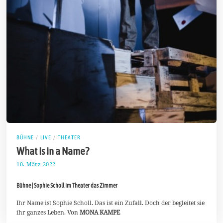
BÜHNE
/
LIVE
/
THEATER
What is in a Name?
10. März 2022
1
8
.
Bühne | Sophie Scholl im Theater das Zimmer
M
ä
r
Ihr Name ist Sophie Scholl. Das ist ein Zufall. Doch der begleitet sie
z
ihr ganzes Leben. Von
MONA KAMPE
2