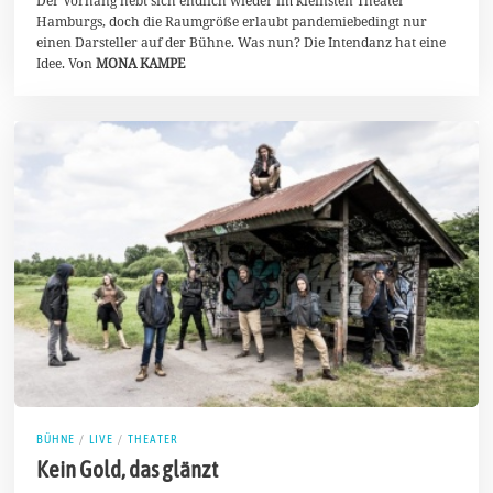
t
Hamburgs, doch die Raumgröße erlaubt pandemiebedingt nur
e
einen Darsteller auf der Bühne. Was nun? Die Intendanz hat eine
m
Idee. Von
MONA KAMPE
b
e
r
2
0
2
1
BÜHNE
/
LIVE
/
THEATER
Kein Gold, das glänzt