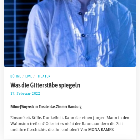
BÜHNE
/
LIVE
/
THEATER
Was die Gitterstäbe spiegeln
17. Februar 2022
2
0
.
Bühne | Woyzeck im Theater das Zimmer Hamburg
F
e
b
Einsamkeit. Stille. Dunkelheit. Kann das einen jungen Mann in den
r
Wahnsinn treiben? Oder ist es nicht der Raum, sondern die Zeit
u
und ihre Geschichte, die ihn einholen? Von
MONA KAMPE
a
r