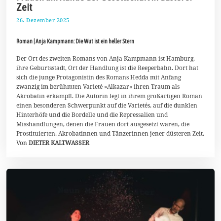
Zeit
26. Dezember 2025
4
.
J
Roman | Anja Kampmann: Die Wut ist ein heller Stern
a
n
u
Der Ort des zweiten Romans von Anja Kampmann ist Hamburg,
a
ihre Geburtsstadt, Ort der Handlung ist die Reeperbahn. Dort hat
r
sich die junge Protagonistin des Romans Hedda mit Anfang
2
zwanzig im berühmten Varieté »Alkazar« ihren Traum als
0
2
Akrobatin erkämpft. Die Autorin legt in ihrem großartigen Roman
6
einen besonderen Schwerpunkt auf die Varietés, auf die dunklen
Hinterhöfe und die Bordelle und die Repressalien und
Misshandlungen, denen die Frauen dort ausgesetzt waren, die
Prostituierten, Akrobatinnen und Tänzerinnen jener düsteren Zeit.
Von
DIETER KALTWASSER