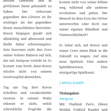
bestem Gewissen und in
kommt nicht von seiner Bühne
göttlichem Sinne gehandelt zu
weg, während alle anderen
haben. Der Gehorsam
erscheinen und gehen. Der
gegenüber den Göttern ist ihr
Mensch ist dem Zorn der Götter
wichtiger als der gegenüber
unterworfen oder doch nur
ihrem menschlichen Herrscher.
seiner eigenen Blindheit und
Kreon hingegen glaubt sich
Unmenschlichkeit?
allmächtig und allwissend und
bleibt daher erbarmungslos.
Es lohnt sich, mit Kreon und
Sein Starrsinn zieht den Zorn
seiner Crew einen Blick in die
seines Sohnes Haimon auf sich,
Zukunft zu wagen. Auf eine
der mit Antigone verlobt ist. Es
neue Spielzeit. Eine andere
kommt zum Streit, denn Kreon
Spieldimension. Eine
möchte nicht von seinem
einzigartige Spielkunst.
Gesetzespfad abweichen.
|
MONA KAMPE
Tag um Tag liest Kreon
Schriften und verabschiedet
Titelangaben
Gesetze. In seinem Wahn
Antigone
erkennt er nicht, welch
Mit: Vladimir Pavic, Eileen
schreckliche Tragödie die
Weidel, Fridtjof Bundel und