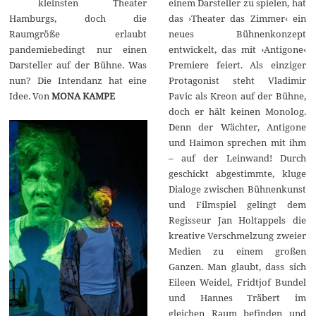
kleinsten Theater
einem Darsteller zu spielen, hat
e
m
Hamburgs, doch die
das ›Theater das Zimmer‹ ein
b
Raumgröße erlaubt
neues Bühnenkonzept
e
r
pandemiebedingt nur einen
entwickelt, das mit ›Antigone‹
2
Darsteller auf der Bühne. Was
Premiere feiert. Als einziger
0
2
nun? Die Intendanz hat eine
Protagonist steht Vladimir
1
Idee. Von
MONA KAMPE
Pavic als Kreon auf der Bühne,
doch er hält keinen Monolog.
Denn der Wächter, Antigone
und Haimon sprechen mit ihm
– auf der Leinwand! Durch
geschickt abgestimmte, kluge
Dialoge zwischen Bühnenkunst
und Filmspiel gelingt dem
Regisseur Jan Holtappels die
kreative Verschmelzung zweier
Medien zu einem großen
Ganzen. Man glaubt, dass sich
Eileen Weidel, Fridtjof Bundel
und Hannes Träbert im
gleichen Raum befinden und