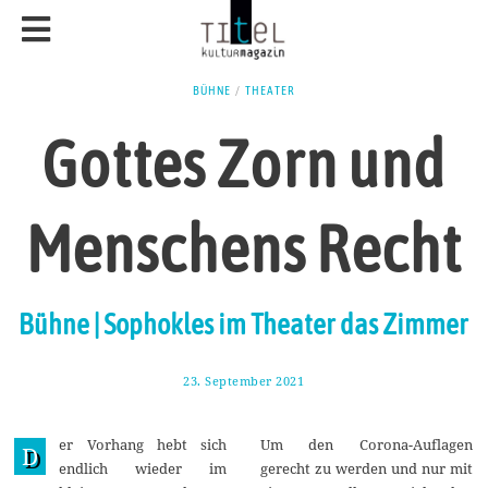
BÜHNE
/
THEATER
Gottes Zorn und
Menschens Recht
Bühne | Sophokles im Theater das Zimmer
23. September 2021
2
6
.
S
er Vorhang hebt sich
Um den Corona-Auflagen
e
D
p
endlich wieder im
gerecht zu werden und nur mit
t