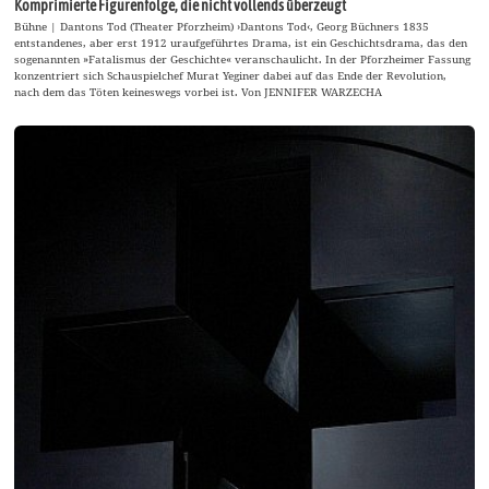
Komprimierte Figurenfolge, die nicht vollends überzeugt
Bühne | Dantons Tod (Theater Pforzheim) ›Dantons Tod‹, Georg Büchners 1835
entstandenes, aber erst 1912 uraufgeführtes Drama, ist ein Geschichtsdrama, das den
sogenannten »Fatalismus der Geschichte« veranschaulicht. In der Pforzheimer Fassung
konzentriert sich Schauspielchef Murat Yeginer dabei auf das Ende der Revolution,
nach dem das Töten keineswegs vorbei ist. Von JENNIFER WARZECHA