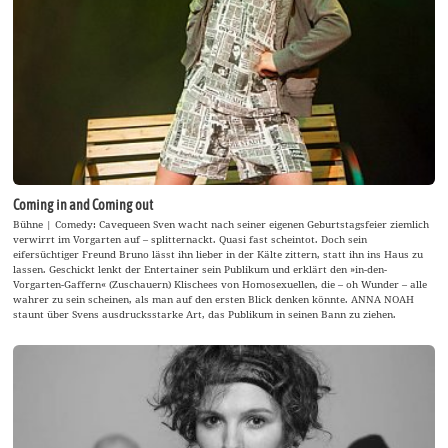
Coming in and Coming out
Bühne | Comedy: Cavequeen Sven wacht nach seiner eigenen Geburtstagsfeier ziemlich
verwirrt im Vorgarten auf – splitternackt. Quasi fast scheintot. Doch sein
eifersüchtiger Freund Bruno lässt ihn lieber in der Kälte zittern, statt ihn ins Haus zu
lassen. Geschickt lenkt der Entertainer sein Publikum und erklärt den »in-den-
Vorgarten-Gaffern« (Zuschauern) Klischees von Homosexuellen, die – oh Wunder – alle
wahrer zu sein scheinen, als man auf den ersten Blick denken könnte. ANNA NOAH
staunt über Svens ausdrucksstarke Art, das Publikum in seinen Bann zu ziehen.