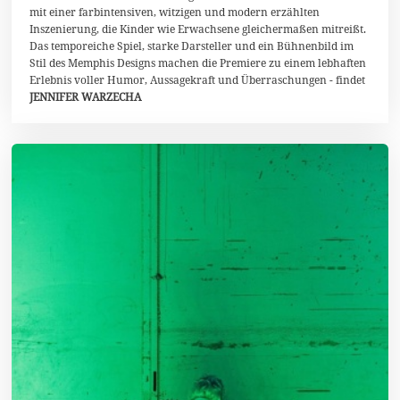
e
mit einer farbintensiven, witzigen und modern erzählten
m
Inszenierung, die Kinder wie Erwachsene gleichermaßen mitreißt.
b
Das temporeiche Spiel, starke Darsteller und ein Bühnenbild im
e
r
Stil des Memphis Designs machen die Premiere zu einem lebhaften
2
Erlebnis voller Humor, Aussagekraft und Überraschungen - findet
0
JENNIFER WARZECHA
2
5