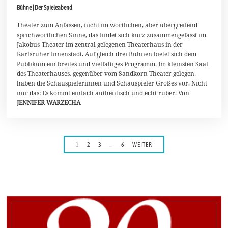
.
Bühne | Der Spieleabend
O
k
t
Theater zum Anfassen, nicht im wörtlichen, aber übergreifend
o
sprichwörtlichen Sinne, das findet sich kurz zusammengefasst im
b
Jakobus-Theater im zentral gelegenen Theaterhaus in der
e
Karlsruher Innenstadt. Auf gleich drei Bühnen bietet sich dem
r
2
Publikum ein breites und vielfältiges Programm. Im kleinsten Saal
0
des Theaterhauses, gegenüber vom Sandkorn Theater gelegen,
2
haben die Schauspielerinnen und Schauspieler Großes vor. Nicht
3
nur das: Es kommt einfach authentisch und echt rüber. Von
JENNIFER WARZECHA
1
2
3
…
6
WEITER