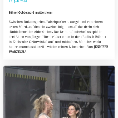
23. Juli 2026
2
.
A
Bühne | ›Dobbelmord im Aldersheim‹
u
g
u
Zwischen Doktorspielen, Falschparkern, ausgehend von einem
s
ersten Mord, auf den ein zweiter folgt – um all das dreht sich
t
›Dobbelmord im Aldersheim‹. Das kriminalistische Lustspiel in
2
drei Akten von Jürgen Hörner lässt einen in der »Badisch Bühn‘«
0
2
in Karlsruhe-Grünwinkel auf- und mitlachen. Manches wirkt
6
heiter, manches skurril – wie im echten Leben eben. Von
JENNIFER
WARZECHA