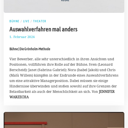
BÜHNE
/
LIVE
/
THEATER
Auswahlverfahren mal anders
1. Februar 2024
1
2
.
Bühne | Die Grönholm-Methode
F
e
b
Vier Bewerber, alle sehr unterschiedlich in ihren Ansichten und
r
Positionen, vollführen ihre Rolle auf der Bühne. Sven (Leonard
u
Berscheid); Janet (Sabrina Gabriel); Nora (Isabel Jakob) und Chris
a
(Malù Willem) kämpfen in der Endrunde eines Auswahlverfahrens
r
2
um eine attraktive Managerposition. Dabei müssen sie einige
0
Hindernisse überwinden und stoßen sowohl auf ihre Grenzen der
2
Belastbarkeit als auch der Menschlichkeit an sich. Von
JENNIFER
4
WARZECHA