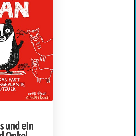
s und ein
d Onkel