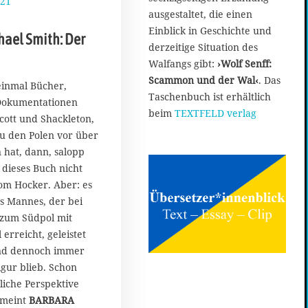
021
1
ausgestaltet, die einen
.
O
Einblick in Geschichte und
hael Smith: Der
k
derzeitige Situation des
t
Walfangs gibt:
›Wolf Senff:
o
Scammon und der Wal‹
. Das
b
inmal Bücher,
Taschenbuch ist erhältlich
e
Dokumentationen
r
beim
TEXTFELD verlag
ott und Shackleton,
2
zu den Polen vor über
0
 hat, dann, salopp
2
1
 dieses Buch nicht
m Hocker. Aber: es
es Mannes, der bei
 zum Südpol mit
 erreicht, geleistet
und dennoch immer
gur blieb. Schon
nliche Perspektive
 meint
BARBARA