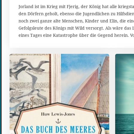
z
Jorland ist im Krieg mit Fjerig, der König hat alle krie
e
den Dörfern geholt, ebenso die Jugendlichen zu Hilfsdien
m
noch zwei ganze alte Menschen, Kinder und Elin, die eine
b
Gefolgsleute des Königs mit Wild versorgt. Als wäre das 
e
eines Tages eine Katastrophe über die Gegend herein. 
r
2
0
2
3