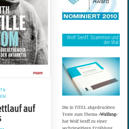
Wolf Senff: Scammon und
der Wal
T &
UCH
ttlauf auf
Die in TITEL abgedruckten
Texte zum Thema
›Walfang‹
s
hat Wolf Senff zu einer
sechzigseitigen Erzählung