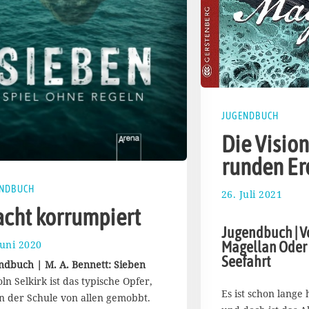
JUGENDBUCH
Die Vision
runden Er
ENDBUCH
26. Juli 2021
3
0
cht korrumpiert
.
Jugendbuch | V
J
Juni 2020
3
Magellan Oder 
u
.
Seefahrt
l
ndbuch | M. A. Bennett: Sieben
J
i
ln Selkirk ist das typische Opfer,
u
2
Es ist schon lange 
in der Schule von allen gemobbt.
l
0