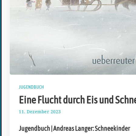
JUGENDBUCH
Eine Flucht durch Eis und Schn
11. Dezember 2023
1
8
.
Jugendbuch | Andreas Langer: Schneekinder
D
e