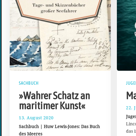
SACHBUCH
JUG
»Wahrer Schatz an
Ma
maritimer Kunst«
22. 
Juge
13. August 2020
2
1
Linco
Sachbuch | Huw Lewis-Jones: Das Buch
.
das 
des Meeres
A