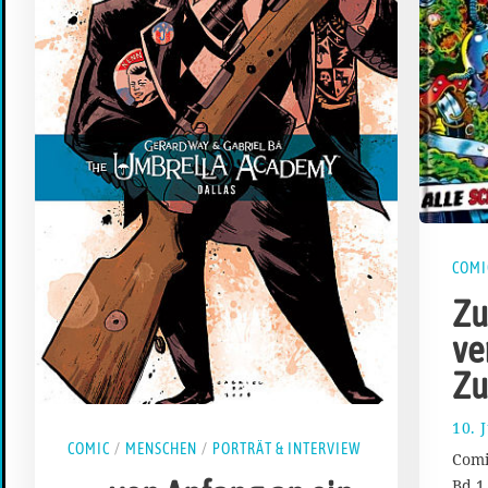
COMI
Zu
ve
Zu
10. 
COMIC
/
MENSCHEN
/
PORTRÄT & INTERVIEW
Comi
Bd.1