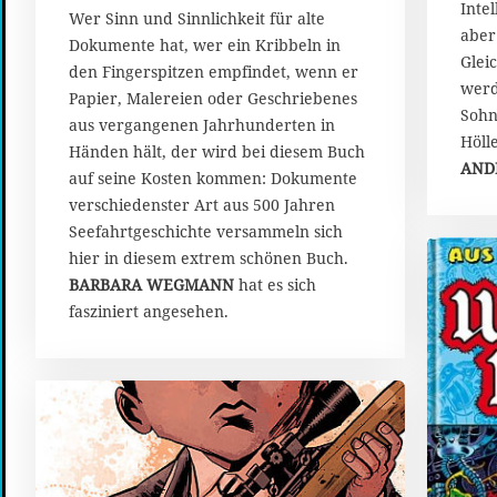
Inte
Wer Sinn und Sinnlichkeit für alte
u
aber
g
Dokumente hat, wer ein Kribbeln in
Glei
u
den Fingerspitzen empfindet, wenn er
s
werd
Papier, Malereien oder Geschriebenes
t
Sohn
aus vergangenen Jahrhunderten in
2
Hölle
Händen hält, der wird bei diesem Buch
0
AND
2
auf seine Kosten kommen: Dokumente
0
verschiedenster Art aus 500 Jahren
Seefahrtgeschichte versammeln sich
hier in diesem extrem schönen Buch.
BARBARA WEGMANN
hat es sich
fasziniert angesehen.