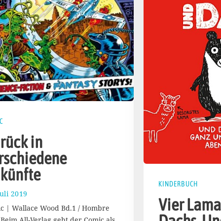
C
rück in
rschiedene
künfte
KINDERBUCH
Juli 2019
1
Vier Lama
5
c | Wallace Wood Bd.1 / Hombre
.
Dachs. Un
 Beim All-Verlag geht der Comic als