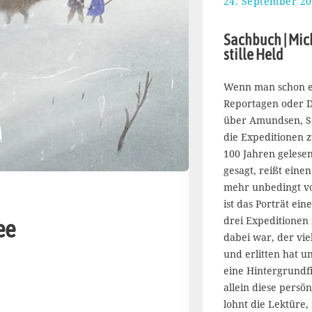
24. September 2
Sachbuch | Mic
stille Held
Wenn man schon e
Reportagen oder 
über Amundsen, Sc
die Expeditionen 
100 Jahren gelesen
gesagt, reißt einen
mehr unbedingt vo
ist das Porträt ein
drei Expeditionen
ee
dabei war, der viel
und erlitten hat 
eine Hintergrundfi
allein diese persö
lohnt die Lektüre,