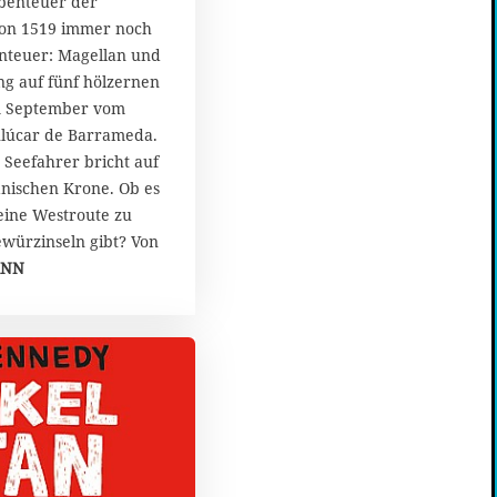
Abenteuer der
on 1519 immer noch
enteuer: Magellan und
g auf fünf hölzernen
im September vom
lúcar de Barrameda.
 Seefahrer bricht auf
anischen Krone. Ob es
ine Westroute zu
würzinseln gibt? Von
ANN