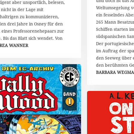
und doch ist das 
i
lligent aber unsportlich, belesen,
2
Weltumsegelung v
2
 nicht in der Lage mit
1
0
ein fesselndes Ab
chaltrigen zu kommunizieren,
2
265 Mann Besatzun
en drei Jahre in Osney für den
0
Schiffen starten 
 eines Professorenehepaars zur
südspanischen San
. Bis das Blatt sich wendet. Von
Der portugiesische
REA WANNER
im Auftrag der sp
den Seeweg über e
den berühmten Ge
BARBARA WEGM