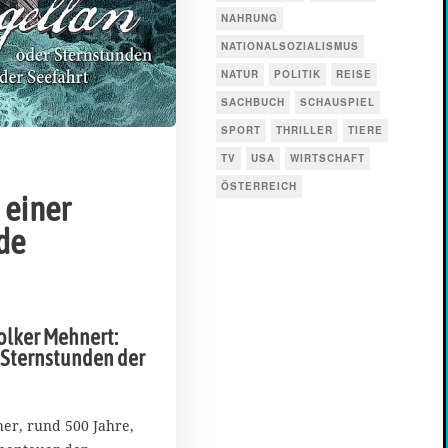
NAHRUNG
NATIONALSOZIALISMUS
NATUR
POLITIK
REISE
SACHBUCH
SCHAUSPIEL
SPORT
THRILLER
TIERE
TV
USA
WIRTSCHAFT
ÖSTERREICH
 einer
de
olker Mehnert:
Sternstunden der
her, rund 500 Jahre,