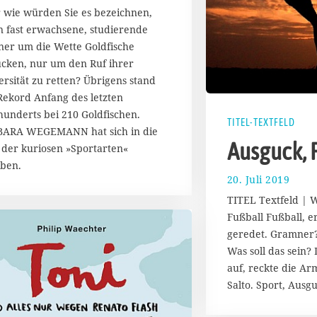
u
 wie würden Sie es bezeichnen,
a
 fast erwachsene, studierende
r
er um die Wette Goldfische
2
0
ucken, nur um den Ruf ihrer
2
ersität zu retten? Übrigens stand
0
Rekord Anfang des letzten
hunderts bei 210 Goldfischen.
TITEL-TEXTFELD
ARA WEGEMANN hat sich in die
Ausguck, 
 der kuriosen »Sportarten«
ben.
20. Juli 2019
2
2
TITEL Textfeld | W
.
Fußball Fußball, e
J
geredet. Gramner?
u
l
Was soll das sein?
i
auf, reckte die Ar
2
Salto. Sport, Ausgu
0
1