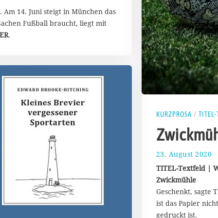
. Am 14. Juni steigt in München das
achen Fußball braucht, liegt mit
ER
.
KURZPROSA
/
TITEL
Zwickmüh
23. August 2020
2
8
TITEL-Textfeld | W
.
Zwickmühle
A
Geschenkt, sagte 
u
g
ist das Papier nich
u
gedruckt ist.