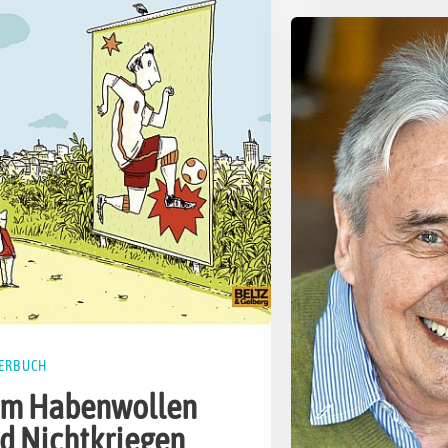
9
ERBUCH
m Habenwollen
d Nichtkriegen