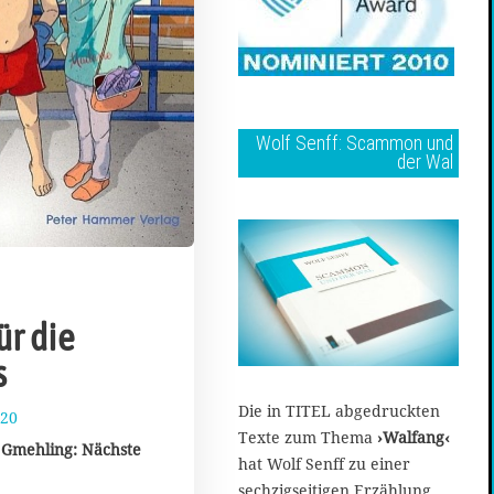
Wolf Senff: Scammon und
der Wal
ür die
s
Die in TITEL abgedruckten
020
2
Texte zum Thema
›Walfang‹
6
 Gmehling: Nächste
.
hat Wolf Senff zu einer
S
sechzigseitigen Erzählung