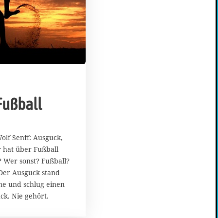
Fußball
olf Senff: Ausguck,
r hat über Fußball
 Wer sonst? Fußball?
 Der Ausguck stand
me und schlug einen
ck. Nie gehört.