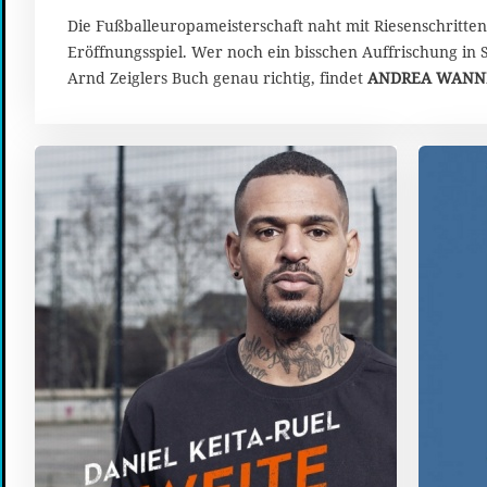
u
n
Die Fußballeuropameisterschaft naht mit Riesenschritten
i
Eröffnungsspiel. Wer noch ein bisschen Auffrischung in S
2
Arnd Zeiglers Buch genau richtig, findet
ANDREA WANN
0
2
4