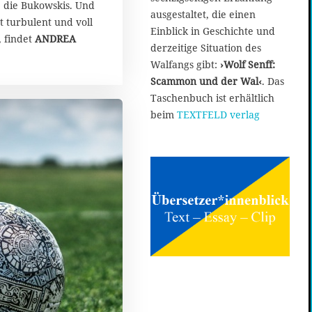
, die Bukowskis. Und
e
ausgestaltet, die einen
p
ut turbulent und voll
Einblick in Geschichte und
t
, findet
ANDREA
derzeitige Situation des
e
m
Walfangs gibt:
›Wolf Senff:
b
Scammon und der Wal‹
. Das
e
Taschenbuch ist erhältlich
r
beim
TEXTFELD verlag
2
0
2
0