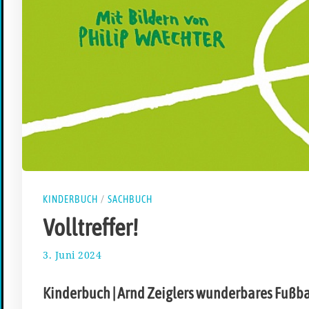
KINDERBUCH
/
SACHBUCH
Volltreffer!
3. Juni 2024
1
0
.
Kinderbuch | Arnd Zeiglers wunderbares Fußb
J