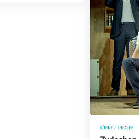
BÜHNE
/
THEATER