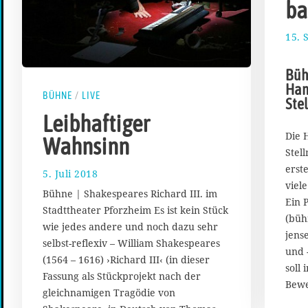
ba
15. 
Bühn
Ham
BÜHNE
/
LIVE
Ste
Leibhaftiger
Die 
Wahnsinn
Stel
erst
5. Juli 2018
8
viel
.
Bühne | Shakespeares Richard III. im
J
Ein 
Stadttheater Pforzheim Es ist kein Stück
u
(büh
wie jedes andere und noch dazu sehr
l
jens
i
selbst-reflexiv – William Shakespeares
und 
2
(1564 – 1616) ›Richard III‹ (in dieser
soll 
0
Fassung als Stückprojekt nach der
1
Bew
gleichnamigen Tragödie von
8