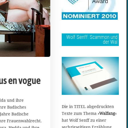
Wolf Senff: Scammon und
der Wal
s en vogue
1
7
dda und ihre
.
Die in TITEL abgedruckten
hre Badisches
F
Texte zum Thema
›Walfang‹
 Jahre Badische
e
hat Wolf Senff zu einer
b
ahre Frauenwahlrecht.
r
sechzigseitigen Erzählung
ora, Hedda und ihre