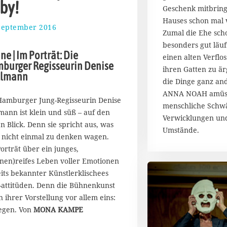
by!
e
Geschenk mitbring
m
Hauses schon mal 
b
September 2016
2
Zumal die Ehe sch
e
6
besonders gut läuf
r
.
e | Im Porträt: Die
2
einen alten Verflo
F
burger Regisseurin Denise
0
e
ihren Gatten zu är
llmann
1
b
die Dinge ganz and
9
r
ANNA NOAH amüsie
u
Hamburger Jung-Regisseurin Denise
menschliche Schw
a
lmann ist klein und süß – auf den
Verwicklungen un
r
en Blick. Denn sie spricht aus, was
2
Umstände.
e nicht einmal zu denken wagen.
0
Porträt über ein junges,
2
2
nen)reifes Leben voller Emotionen
eits bekannter Künstlerklischees
-attitüden. Denn die Bühnenkunst
in ihrer Vorstellung vor allem eins:
egen. Von
MONA KAMPE