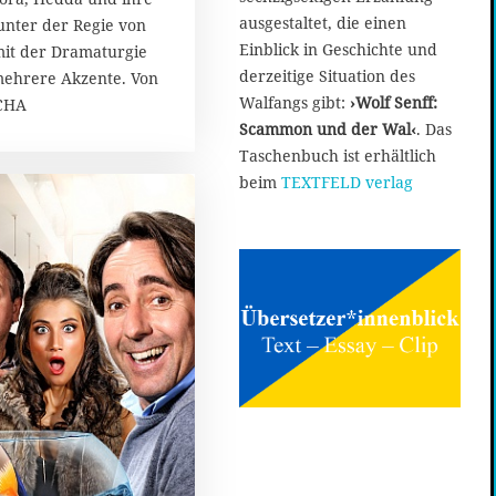
u
ausgestaltet, die einen
unter der Regie von
a
Einblick in Geschichte und
it der Dramaturgie
r
derzeitige Situation des
mehrere Akzente. Von
2
Walfangs gibt:
›Wolf Senff:
0
CHA
1
Scammon und der Wal‹
. Das
9
Taschenbuch ist erhältlich
beim
TEXTFELD verlag