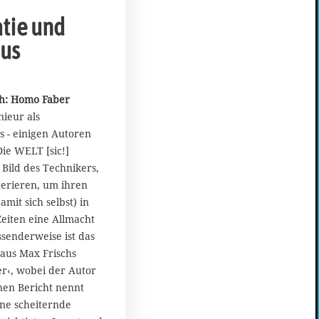
tie und
us
ch: Homo Faber
ieur als
s - einigen Autoren
ie WELT [sic!]
s Bild des Technikers,
erieren, um ihren
mit sich selbst) in
eiten eine Allmacht
senderweise ist das
 aus Max Frischs
‹, wobei der Autor
inen Bericht nennt
ine scheiternde