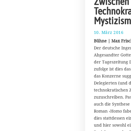
Zwischen
Technokra
Mystizism
10. März 2016
2
.
Bühne | Max Fris
F
Der deutsche Ingen
e
Abgesandter Gotte
b
r
der Tageszeitung D
u
zufolge ist dies da
a
das Konzerne sugg
r
Delegierten (und da
2
technokratischen Z
0
2
zuzuschreiben. Pas
1
auch die Synthese
Roman ›Homo faber
dies stattdessen e
und hier sowohl e