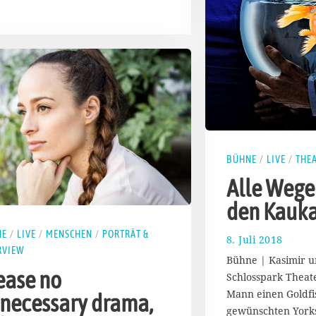
BÜHNE
/
LIVE
/
THE
Alle Wege
den Kauk
NE
/
LIVE
/
MENSCHEN
/
PORTRÄT &
8. Juli 2018
1
RVIEW
9
Bühne | Kasimir u
.
ease no
Schlosspark Theat
D
Mann einen Goldfis
e
necessary drama,
z
gewünschten Yorks