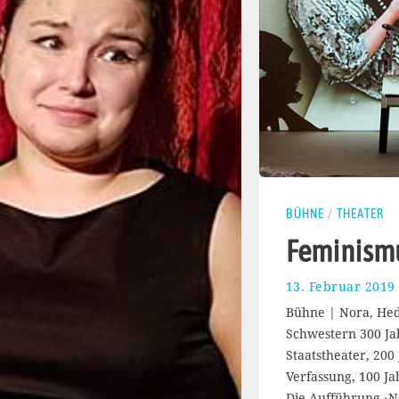
BÜHNE
/
THEATER
Feminismu
13. Februar 2019
Bühne | Nora, He
Schwestern 300 Ja
Staatstheater, 200
Verfassung, 100 J
Die Aufführung ›N