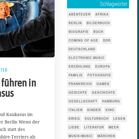
Schlagwörter
ABENTEUER
AFRIKA
BERLIN
BILDERBUCH
BIOGRAFIE
BUCH
COMING OF AGE
DDR
DEUTSCHLAND
ELECTRONIC MUSIC
ERZÄHLUNG
EUROPA
ATER
FAMILIE
FOTOGRAFIE
 führen in
FRANKREICH
GAMES
asus
GEDICHTE
GESCHICHTE
GESELLSCHAFT
HAMBURG
ITALIEN
KINDER
KINO
nd Kaukasus im
KRIEG
KULTURBUCH
LESEN
er Berlin Wenn der
LIEBE
LITERATUR
MEER
ch statt des
hire-Terriers als
MUSIK/MUSIC
MÄRCHEN