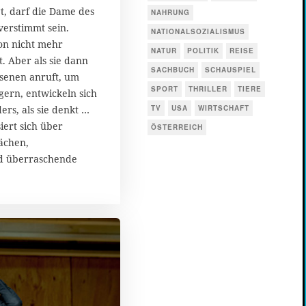
t, darf die Dame des
NAHRUNG
verstimmt sein.
NATIONALSOZIALISMUS
on nicht mehr
NATUR
POLITIK
REISE
t. Aber als sie dann
SACHBUCH
SCHAUSPIEL
ssenen anruft, um
SPORT
THRILLER
TIERE
gern, entwickeln sich
ers, als sie denkt …
TV
USA
WIRTSCHAFT
rt sich über
ÖSTERREICH
ächen,
d überraschende