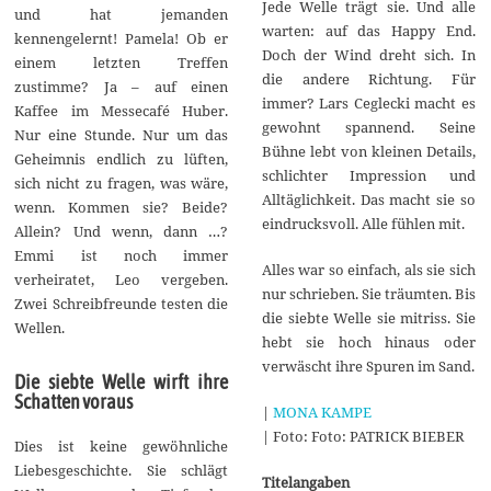
Jede Welle trägt sie. Und alle
und hat jemanden
warten: auf das Happy End.
kennengelernt! Pamela! Ob er
Doch der Wind dreht sich. In
einem letzten Treffen
die andere Richtung. Für
zustimme? Ja – auf einen
immer? Lars Ceglecki macht es
Kaffee im Messecafé Huber.
gewohnt spannend. Seine
Nur eine Stunde. Nur um das
Bühne lebt von kleinen Details,
Geheimnis endlich zu lüften,
schlichter Impression und
sich nicht zu fragen, was wäre,
Alltäglichkeit. Das macht sie so
wenn. Kommen sie? Beide?
eindrucksvoll. Alle fühlen mit.
Allein? Und wenn, dann …?
Emmi ist noch immer
Alles war so einfach, als sie sich
verheiratet, Leo vergeben.
nur schrieben. Sie träumten. Bis
Zwei Schreibfreunde testen die
die siebte Welle sie mitriss. Sie
Wellen.
hebt sie hoch hinaus oder
verwäscht ihre Spuren im Sand.
Die siebte Welle wirft ihre
Schatten voraus
|
MONA KAMPE
| Foto: Foto: PATRICK BIEBER
Dies ist keine gewöhnliche
Liebesgeschichte. Sie schlägt
Titelangaben