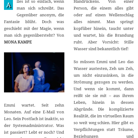
lles ist so einfach, wenn
Handrückens. Von einer
i
A
2
man sich schreibt. Das
Person, die einem alles gibt
0
Gegenüber anonym, die
oder auf einen Wellenschlag
2
2
Fantasie blüht. Doch was
alles nimmt. Man springt
geschieht mit der Magie, wenn
kopfüber hinein, taucht unter
man sich gegenübersteht? Von
und wartet, bis die Brandung
MONA KAMPE
ruht. Aber Vorsicht: Stille
Wasser sind bekanntlich tief!
So müssen Emmi und Leo das
Wasser austesten, Zeh um Zeh,
um nicht einzusinken, in die
Strömung gezogen zu werden.
Und wenn sie kommt, dann
reißt sie sie mit – aus ihrem
Leben, hinein in dessen
Emmi wartet. Seit zehn
Abgründe. Die komplizierte
Monaten. Auf eine E-Mail von
Realität, die im virtuellen Raum
Leo. Sein Postfach ist inaktiv, so
so weit weg schien. Hier gibt es
der Systemadministrator. Was
Verpflichtungen statt Träume,
ist passiert? Lebt er noch? Und
Beziehungen und