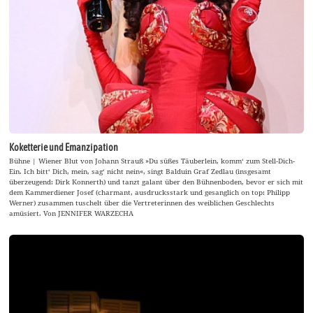
Koketterie und Emanzipation
Bühne | Wiener Blut von Johann Strauß »Du süßes Täuberlein, komm‘ zum Stell-Dich-
Ein. Ich bitt‘ Dich, mein, sag‘ nicht nein«, singt Balduin Graf Zedlau (insgesamt
überzeugend: Dirk Konnerth) und tanzt galant über den Bühnenboden, bevor er sich mit
dem Kammerdiener Josef (charmant, ausdrucksstark und gesanglich on top: Philipp
Werner) zusammen tuschelt über die Vertreterinnen des weiblichen Geschlechts
amüsiert. Von JENNIFER WARZECHA