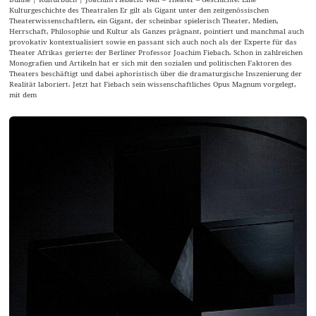
Kulturgeschichte des Theatralen Er gilt als Gigant unter den zeitgenössischen
Theaterwissenschaftlern, ein Gigant, der scheinbar spielerisch Theater, Medien,
Herrschaft, Philosophie und Kultur als Ganzes prägnant, pointiert und manchmal auch
provokativ kontextualisiert sowie en passant sich auch noch als der Experte für das
Theater Afrikas gerierte: der Berliner Professor Joachim Fiebach. Schon in zahlreichen
Monografien und Artikeln hat er sich mit den sozialen und politischen Faktoren des
Theaters beschäftigt und dabei aphoristisch über die dramaturgische Inszenierung der
Realität laboriert. Jetzt hat Fiebach sein wissenschaftliches Opus Magnum vorgelegt,
mit dem