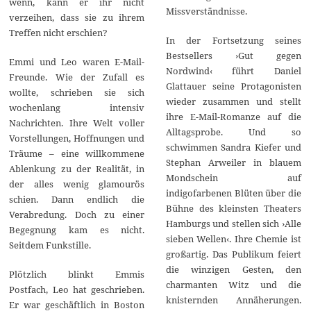
wenn, kann er ihr nicht
Missverständnisse.
verzeihen, dass sie zu ihrem
Treffen nicht erschien?
In der Fortsetzung seines
Bestsellers ›Gut gegen
Emmi und Leo waren E-Mail-
Nordwind‹ führt Daniel
Freunde. Wie der Zufall es
Glattauer seine Protagonisten
wollte, schrieben sie sich
wieder zusammen und stellt
wochenlang intensiv
ihre E-Mail-Romanze auf die
Nachrichten. Ihre Welt voller
Alltagsprobe. Und so
Vorstellungen, Hoffnungen und
schwimmen Sandra Kiefer und
Träume – eine willkommene
Stephan Arweiler in blauem
Ablenkung zu der Realität, in
Mondschein auf
der alles wenig glamourös
indigofarbenen Blüten über die
schien. Dann endlich die
Bühne des kleinsten Theaters
Verabredung. Doch zu einer
Hamburgs und stellen sich ›Alle
Begegnung kam es nicht.
sieben Wellen‹. Ihre Chemie ist
Seitdem Funkstille.
großartig. Das Publikum feiert
die winzigen Gesten, den
Plötzlich blinkt Emmis
charmanten Witz und die
Postfach, Leo hat geschrieben.
knisternden Annäherungen.
Er war geschäftlich in Boston