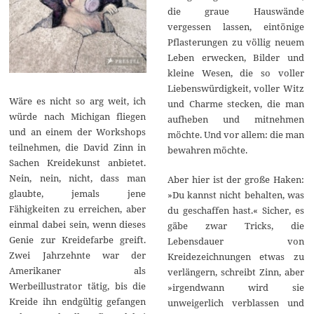
die graue Hauswände
vergessen lassen, eintönige
Pflasterungen zu völlig neuem
Leben erwecken, Bilder und
kleine Wesen, die so voller
Liebenswürdigkeit, voller Witz
Wäre es nicht so arg weit, ich
und Charme stecken, die man
würde nach Michigan fliegen
aufheben und mitnehmen
und an einem der Workshops
möchte. Und vor allem: die man
teilnehmen, die David Zinn in
bewahren möchte.
Sachen Kreidekunst anbietet.
Nein, nein, nicht, dass man
Aber hier ist der große Haken:
glaubte, jemals jene
»Du kannst nicht behalten, was
Fähigkeiten zu erreichen, aber
du geschaffen hast.« Sicher, es
einmal dabei sein, wenn dieses
gäbe zwar Tricks, die
Genie zur Kreidefarbe greift.
Lebensdauer von
Zwei Jahrzehnte war der
Kreidezeichnungen etwas zu
Amerikaner als
verlängern, schreibt Zinn, aber
Werbeillustrator tätig, bis die
»irgendwann wird sie
Kreide ihn endgültig gefangen
unweigerlich verblassen und