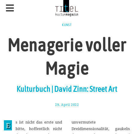
KUNST
Menagerie voller
Magie
Kulturbuch | David Zinn: Street Art
29. April 2022
6
.
M
a
s ist nicht das erste und
unvermutete
i
E
2
bitte, hoffentlich nicht
Dreidimensionalität, gaukeln
0