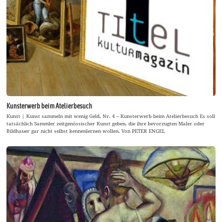
Kunsterwerb beim Atelierbesuch
Kunst | Kunst sammeln mit wenig Geld, Nr. 4 – Kunsterwerb beim Atelierbesuch Es soll
tatsächlich Sammler zeitgenössischer Kunst geben, die ihre bevorzugten Maler oder
Bildhauer gar nicht selbst kennenlernen wollen. Von PETER ENGEL