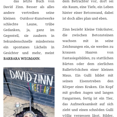
das letzte Buch von
dem Betrachter vor, dort sei
2
2
David Zinn. Besser als alles
ein Raum, eine Tiefe, ein Leben
andere vertreiben seine
hinter einer Betonwand, dabei
kleinen Outdoor-Kunstwerke
ist doch alles plan und eben.
schlechte Laune, trübe
Zinn bezieht kleine Unkräuter,
Gedanken, ja, ganz im
die zwischen Betonsteinen
Gegenteil, sie zaubern in
wachsen mit in seine
Sekundenschnelle mindestens
Zeichnungen ein, sie werden zu
ein spontanes Lächeln in
krausen Haaren von
Gesichter und mehr, meint
Fantasiegebilden, zu stattlichen
BARBARA WEGMANN
.
Bärten oder dem zierlichen
Ballettröckchen einer kleinen
Maus. Ein Gulli bildet mit
seinen Eisenstreben den
Körper eines Kraken. Ein Kopf
mit großen Augen und langen
Fangarmen, fertig ist ein Tier,
das Aufmerksamkeit auf sich
zieht und einen schnöden Gulli
völlig vergessen lässt. Bilder,