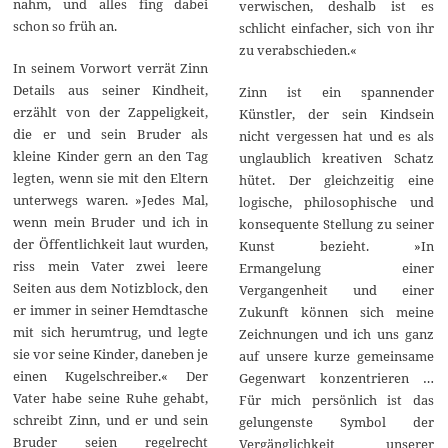
nahm, und alles fing dabei
verwischen, deshalb ist es
schon so früh an.
schlicht einfacher, sich von ihr
zu verabschieden.«
In seinem Vorwort verrät Zinn
Details aus seiner Kindheit,
Zinn ist ein spannender
erzählt von der Zappeligkeit,
Künstler, der sein Kindsein
die er und sein Bruder als
nicht vergessen hat und es als
kleine Kinder gern an den Tag
unglaublich kreativen Schatz
legten, wenn sie mit den Eltern
hütet. Der gleichzeitig eine
unterwegs waren. »Jedes Mal,
logische, philosophische und
wenn mein Bruder und ich in
konsequente Stellung zu seiner
der Öffentlichkeit laut wurden,
Kunst bezieht. »In
riss mein Vater zwei leere
Ermangelung einer
Seiten aus dem Notizblock, den
Vergangenheit und einer
er immer in seiner Hemdtasche
Zukunft können sich meine
mit sich herumtrug, und legte
Zeichnungen und ich uns ganz
sie vor seine Kinder, daneben je
auf unsere kurze gemeinsame
einen Kugelschreiber.« Der
Gegenwart konzentrieren …
Vater habe seine Ruhe gehabt,
Für mich persönlich ist das
schreibt Zinn, und er und sein
gelungenste Symbol der
Bruder seien regelrecht
Vergänglichkeit unserer