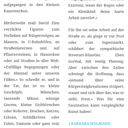
aufgegangen in den kleinen
Existenz, wenn der Regen oder
Kunstwerken.
ein Kleinkind deine harte
Arbeit zerstört.«
Mittlerweile malt David Zinn
verrückte Figuren zum
Für ihn sei seine Arbeit auf der
Verlieben auf Bürgersteigen, an
Straße so, als ginge er zur Post
Mauern, in U-Bahnhöfen, an
oder zum Supermarkt,
Straßenlaternen und auf
schildert der sympathische
Pflastersteinen, in Hausecken
Streetart-Künstler. Eben
oder auf Straßen in aller Welt.
normal, mit wenig Planung.
»Zufällige Begegnungen oder
Aber zwischen den Zeilen
der Himmel unter unseren
schwingt die Hoffnung, dass
Füßen.« So schreibt er, und in
»jemand über seine
der Tat, das ist es: kleine
Bürgersteigkreationen stolpert,
Geschöpfe, Männchen,
staunt und sich über das, was er
tanzende Mäuse, winzige
sieht, freut.« Was für eine
Gnome, kleine Eichhörnchen
Faszination kann vergängliche
oder Roboter, Drachen, Katzen,
Kunst haben!
Echsen, Schildkröten oder
|
BARBARA WEGMANN
Eulen. Fantasie oder ganz real,