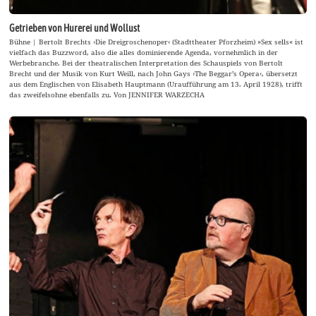
Getrieben von Hurerei und Wollust
Bühne | Bertolt Brechts ›Die Dreigroschenoper‹ (Stadttheater Pforzheim) »Sex sells« ist
vielfach das Buzzword, also die alles dominierende Agenda, vornehmlich in der
Werbebranche. Bei der theatralischen Interpretation des Schauspiels von Bertolt
Brecht und der Musik von Kurt Weill, nach John Gays ›The Beggar’s Opera‹, übersetzt
aus dem Englischen von Elisabeth Hauptmann (Uraufführung am 13. April 1928), trifft
das zweifelsohne ebenfalls zu. Von JENNIFER WARZECHA