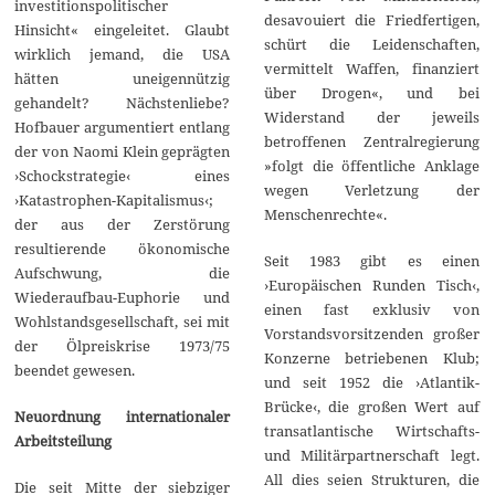
investitionspolitischer
desavouiert die Friedfertigen,
Hinsicht« eingeleitet. Glaubt
schürt die Leidenschaften,
wirklich jemand, die USA
vermittelt Waffen, finanziert
hätten uneigennützig
über Drogen«, und bei
gehandelt? Nächstenliebe?
Widerstand der jeweils
Hofbauer argumentiert entlang
betroffenen Zentralregierung
der von Naomi Klein geprägten
»folgt die öffentliche Anklage
›Schockstrategie‹ eines
wegen Verletzung der
›Katastrophen-Kapitalismus‹;
Menschenrechte«.
der aus der Zerstörung
resultierende ökonomische
Seit 1983 gibt es einen
Aufschwung, die
›Europäischen Runden Tisch‹,
Wiederaufbau-Euphorie und
einen fast exklusiv von
Wohlstandsgesellschaft, sei mit
Vorstandsvorsitzenden großer
der Ölpreiskrise 1973/75
Konzerne betriebenen Klub;
beendet gewesen.
und seit 1952 die ›Atlantik-
Brücke‹, die großen Wert auf
Neuordnung internationaler
transatlantische Wirtschafts-
Arbeitsteilung
und Militärpartnerschaft legt.
All dies seien Strukturen, die
Die seit Mitte der siebziger