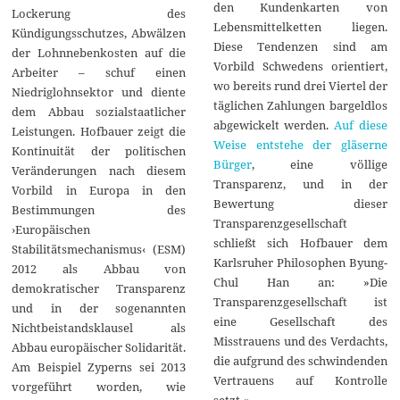
den Kundenkarten von
Lockerung des
Lebensmittelketten liegen.
Kündigungsschutzes, Abwälzen
Diese Tendenzen sind am
der Lohnnebenkosten auf die
Vorbild Schwedens orientiert,
Arbeiter – schuf einen
wo bereits rund drei Viertel der
Niedriglohnsektor und diente
täglichen Zahlungen bargeldlos
dem Abbau sozialstaatlicher
abgewickelt werden.
Auf diese
Leistungen. Hofbauer zeigt die
Weise entstehe der gläserne
Kontinuität der politischen
Bürger
, eine völlige
Veränderungen nach diesem
Transparenz, und in der
Vorbild in Europa in den
Bewertung dieser
Bestimmungen des
Transparenzgesellschaft
›Europäischen
schließt sich Hofbauer dem
Stabilitätsmechanismus‹ (ESM)
Karlsruher Philosophen Byung-
2012 als Abbau von
Chul Han an: »Die
demokratischer Transparenz
Transparenzgesellschaft ist
und in der sogenannten
eine Gesellschaft des
Nichtbeistandsklausel als
Misstrauens und des Verdachts,
Abbau europäischer Solidarität.
die aufgrund des schwindenden
Am Beispiel Zyperns sei 2013
Vertrauens auf Kontrolle
vorgeführt worden, wie
setzt.«