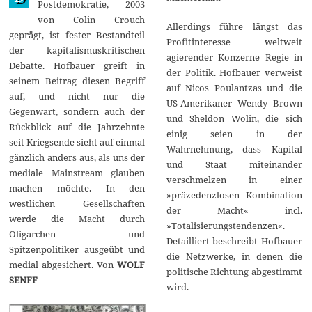
Postdemokratie, 2003
0
von Colin Crouch
1
Allerdings führe längst das
4
geprägt, ist fester Bestandteil
Profitinteresse weltweit
der kapitalismuskritischen
agierender Konzerne Regie in
Debatte. Hofbauer greift in
der Politik. Hofbauer verweist
seinem Beitrag diesen Begriff
auf Nicos Poulantzas und die
auf, und nicht nur die
US-Amerikaner Wendy Brown
Gegenwart, sondern auch der
und Sheldon Wolin, die sich
Rückblick auf die Jahrzehnte
einig seien in der
seit Kriegsende sieht auf einmal
Wahrnehmung, dass Kapital
gänzlich anders aus, als uns der
und Staat miteinander
mediale Mainstream glauben
verschmelzen in einer
machen möchte. In den
»präzedenzlosen Kombination
westlichen Gesellschaften
der Macht« incl.
werde die Macht durch
»Totalisierungstendenzen«.
Oligarchen und
Detailliert beschreibt Hofbauer
Spitzenpolitiker ausgeübt und
die Netzwerke, in denen die
medial abgesichert. Von
WOLF
politische Richtung abgestimmt
SENFF
wird.