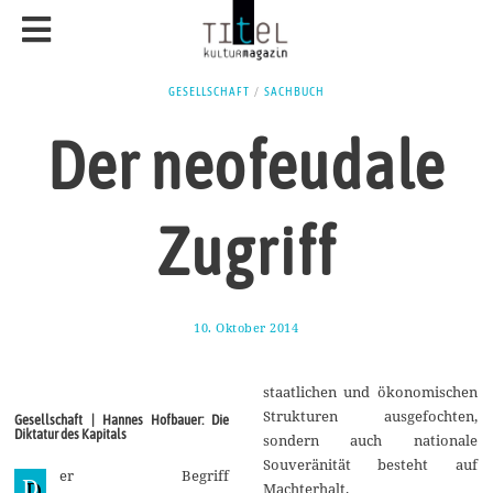
GESELLSCHAFT
/
SACHBUCH
Der neofeudale
Zugriff
10. Oktober 2014
3
1
.
O
staatlichen und ökonomischen
k
t
Strukturen ausgefochten,
Gesellschaft | Hannes Hofbauer: Die
o
Diktatur des Kapitals
sondern auch nationale
b
e
Souveränität besteht auf
er Begriff
r
D
Machterhalt.
2