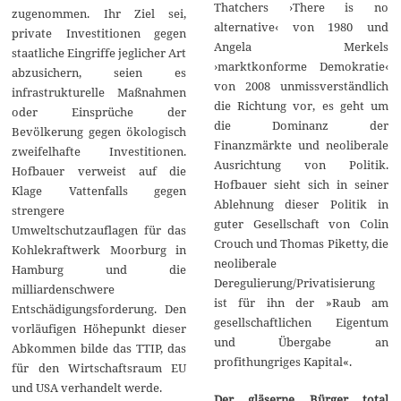
Thatchers ›There is no
zugenommen. Ihr Ziel sei,
alternative‹ von 1980 und
private Investitionen gegen
Angela Merkels
staatliche Eingriffe jeglicher Art
›marktkonforme Demokratie‹
abzusichern, seien es
von 2008 unmissverständlich
infrastrukturelle Maßnahmen
die Richtung vor, es geht um
oder Einsprüche der
die Dominanz der
Bevölkerung gegen ökologisch
Finanzmärkte und neoliberale
zweifelhafte Investitionen.
Ausrichtung von Politik.
Hofbauer verweist auf die
Hofbauer sieht sich in seiner
Klage Vattenfalls gegen
Ablehnung dieser Politik in
strengere
guter Gesellschaft von Colin
Umweltschutzauflagen für das
Crouch und Thomas Piketty, die
Kohlekraftwerk Moorburg in
neoliberale
Hamburg und die
Deregulierung/Privatisierung
milliardenschwere
ist für ihn der »Raub am
Entschädigungsforderung. Den
gesellschaftlichen Eigentum
vorläufigen Höhepunkt dieser
und Übergabe an
Abkommen bilde das TTIP, das
profithungriges Kapital«.
für den Wirtschaftsraum EU
und USA verhandelt werde.
Der gläserne Bürger total