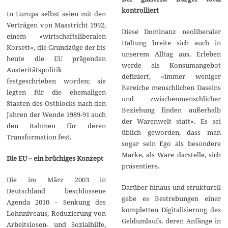
kontrolliert
In Europa selbst seien mit den
Verträgen von Maastricht 1992,
Diese Dominanz neoliberaler
einem »wirtschaftsliberalen
Haltung breite sich auch in
Korsett«, die Grundzüge der bis
unserem Alltag aus, Erleben
heute die EU prägenden
werde als Konsumangebot
Austeritätspolitik
definiert, »immer weniger
festgeschrieben worden; sie
Bereiche menschlichen Daseins
legten für die ehemaligen
und zwischenmenschlicher
Staaten des Ostblocks nach den
Beziehung finden außerhalb
Jahren der Wende 1989-91 auch
der Warenwelt statt«. Es sei
den Rahmen für deren
üblich geworden, dass man
Transformation fest.
sogar sein Ego als besondere
Marke, als Ware darstelle, sich
Die EU – ein brüchiges Konzept
präsentiere.
Die im März 2003 in
Darüber hinaus und strukturell
Deutschland beschlossene
gebe es Bestrebungen einer
Agenda 2010 – Senkung des
kompletten Digitalisierung des
Lohnniveaus, Reduzierung von
Geldumlaufs, deren Anfänge in
Arbeitslosen- und Sozialhilfe,