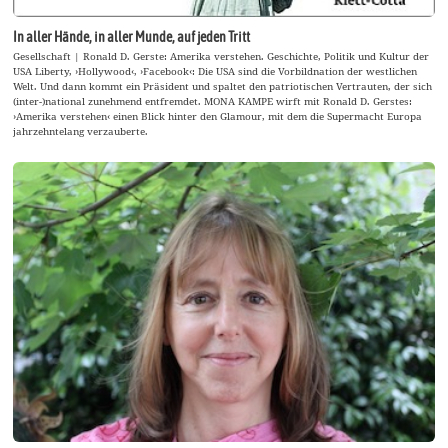
In aller Hände, in aller Munde, auf jeden Tritt
Gesellschaft | Ronald D. Gerste: Amerika verstehen. Geschichte, Politik und Kultur der
USA Liberty, ›Hollywood‹, ›Facebook‹: Die USA sind die Vorbildnation der westlichen
Welt. Und dann kommt ein Präsident und spaltet den patriotischen Vertrauten, der sich
(inter-)national zunehmend entfremdet. MONA KAMPE wirft mit Ronald D. Gerstes:
›Amerika verstehen‹ einen Blick hinter den Glamour, mit dem die Supermacht Europa
jahrzehntelang verzauberte.