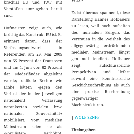
brachial EU und IWF mit
Verstößen umzugehen bereit
Es ist überaus spannend, diese
sind.
Darstellung Hannes Hofbauers
zu lesen, weil auch aufseiten
Hofmeister zeigt auch, wie
des ›normalen‹ Bürgers das
brüchig das Konstrukt EU ist. Er
Vertrauen in die Weisheit des
erinnert daran, dass der
allgegenwärtig erdrückenden
Verfassungsentwurf in
medialen Mainstream längst
Referenden am 29. Mai 2005
gen null tendiert. Hofbauer
von 55 Prozent der Franzosen
zeigt aufschlussreiche
und am 1. Juni von 62 Prozent
Perspektiven und liefert
der Niederländer abgelehnt
sowohl eine kenntnisreiche
wurde; radikale Rechte wie
Geschichtsschreibung als auch
Linke hätten »gegen den
eine präzise Beschreibung
Verlust der in der [jeweiligen
gegenwärtiger
nationalen] Verfassung
Machtstrukturen.
verankerten sozialen bzw.
nationalen Souveränität«
|
WOLF SENFF
mobilisiert, vom medialen
Mainstream seien sie als
Titelangaben
›Populisten‹ verhöhnt,