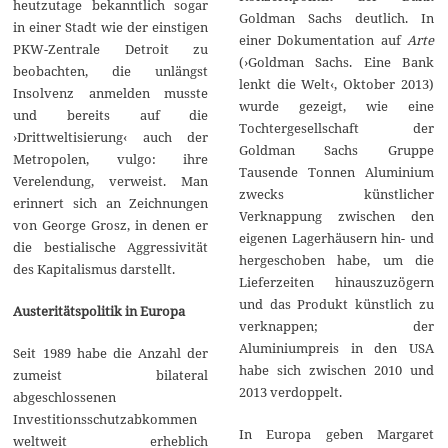
heutzutage bekanntlich sogar
Goldman Sachs deutlich. In
in einer Stadt wie der einstigen
einer Dokumentation auf
Arte
PKW-Zentrale Detroit zu
(›Goldman Sachs. Eine Bank
beobachten, die unlängst
lenkt die Welt‹, Oktober 2013)
Insolvenz anmelden musste
wurde gezeigt, wie eine
und bereits auf die
Tochtergesellschaft der
›Drittweltisierung‹ auch der
Goldman Sachs Gruppe
Metropolen, vulgo: ihre
Tausende Tonnen Aluminium
Verelendung, verweist. Man
zwecks künstlicher
erinnert sich an Zeichnungen
Verknappung zwischen den
von George Grosz, in denen er
eigenen Lagerhäusern hin- und
die bestialische Aggressivität
hergeschoben habe, um die
des Kapitalismus darstellt.
Lieferzeiten hinauszuzögern
und das Produkt künstlich zu
Austeritätspolitik in Europa
verknappen; der
Aluminiumpreis in den USA
Seit 1989 habe die Anzahl der
habe sich zwischen 2010 und
zumeist bilateral
2013 verdoppelt.
abgeschlossenen
Investitionsschutzabkommen
In Europa geben Margaret
weltweit erheblich