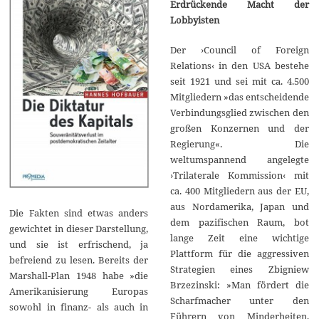
Erdrückende Macht der
Lobbyisten
Der ›Council of Foreign
Relations‹ in den USA bestehe
seit 1921 und sei mit ca. 4.500
Mitgliedern »das entscheidende
Verbindungsglied zwischen den
großen Konzernen und der
Regierung«. Die
weltumspannend angelegte
›Trilaterale Kommission‹ mit
ca. 400 Mitgliedern aus der EU,
aus Nordamerika, Japan und
Die Fakten sind etwas anders
dem pazifischen Raum, bot
gewichtet in dieser Darstellung,
lange Zeit eine wichtige
und sie ist erfrischend, ja
Plattform für die aggressiven
befreiend zu lesen. Bereits der
Strategien eines Zbigniew
Marshall-Plan 1948 habe »die
Brzezinski: »Man fördert die
Amerikanisierung Europas
Scharfmacher unter den
sowohl in finanz- als auch in
Führern von Minderheiten,