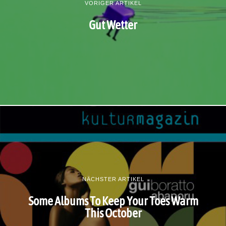
VORIGER ARTIKEL
Gut Wetter
NÄCHSTER ARTIKEL
Some Albums To Keep Your Toes Warm
This October