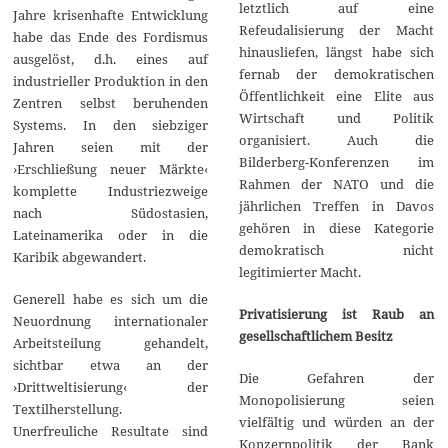
letztlich auf eine
Jahre krisenhafte Entwicklung
Refeudalisierung der Macht
habe das Ende des Fordismus
hinausliefen, längst habe sich
ausgelöst, d.h. eines auf
fernab der demokratischen
industrieller Produktion in den
Öffentlichkeit eine Elite aus
Zentren selbst beruhenden
Wirtschaft und Politik
Systems. In den siebziger
organisiert. Auch die
Jahren seien mit der
Bilderberg-Konferenzen im
›Erschließung neuer Märkte‹
Rahmen der NATO und die
komplette Industriezweige
jährlichen Treffen in Davos
nach Südostasien,
gehören in diese Kategorie
Lateinamerika oder in die
demokratisch nicht
Karibik abgewandert.
legitimierter Macht.
Generell habe es sich um die
Privatisierung ist Raub an
Neuordnung internationaler
gesellschaftlichem Besitz
Arbeitsteilung gehandelt,
sichtbar etwa an der
Die Gefahren der
›Drittweltisierung‹ der
Monopolisierung seien
Textilherstellung.
vielfältig und würden an der
Unerfreuliche Resultate sind
Konzernpolitik der Bank