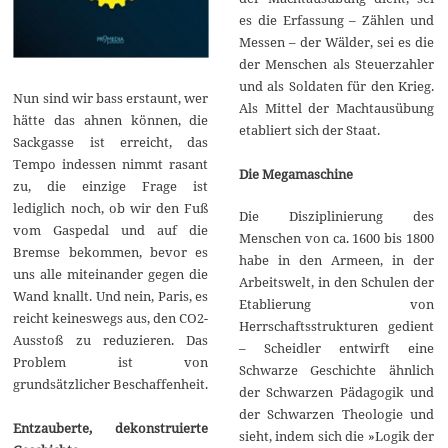
es die Erfassung – Zählen und
Messen – der Wälder, sei es die
der Menschen als Steuerzahler
und als Soldaten für den Krieg.
Nun sind wir bass erstaunt, wer
Als Mittel der Machtausübung
hätte das ahnen können, die
etabliert sich der Staat.
Sackgasse ist erreicht, das
Tempo indessen nimmt rasant
Die Megamaschine
zu, die einzige Frage ist
lediglich noch, ob wir den Fuß
Die Disziplinierung des
vom Gaspedal und auf die
Menschen von ca. 1600 bis 1800
Bremse bekommen, bevor es
habe in den Armeen, in der
uns alle miteinander gegen die
Arbeitswelt, in den Schulen der
Wand knallt. Und nein, Paris, es
Etablierung von
reicht keineswegs aus, den CO2-
Herrschaftsstrukturen gedient
Ausstoß zu reduzieren. Das
– Scheidler entwirft eine
Problem ist von
Schwarze Geschichte ähnlich
grundsätzlicher Beschaffenheit.
der Schwarzen Pädagogik und
der Schwarzen Theologie und
Entzauberte, dekonstruierte
sieht, indem sich die »Logik der