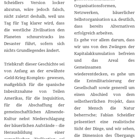
Scheidlers Version locker
Organisationsformen,
abzutun, wäre jedoch falsch,
Netzwerken, bäuerlicher
nicht zuletzt deshalb, weil uns
Selbstorganisation u.a. deutlich,
Tag für Tag klarer wird, dass
dass bereits Alternativen
die westliche Zivilisation den
erfolgreich arbeiten.
Planeten schnurstracks ins
Es gehe vor allem darum, dass
Desaster führt, sofern sich
wir uns von den Zwängen der
nichts Grundlegendes ändert.
Kapitalakkumulation befreien
und das Areal des
Triebkraft dieser Geschichte sei
Gemeinsamen
von Anfang an der erwähnte
wiederentdecken, es gehe um
›Geld-Krieg-Komplex‹ gewesen,
die Entmilitarisierung der
maßgeblich für die spanische
Gesellschaft sowie generell um
Inbesitznahme von Teilen
einen Abschied von dem
Amerikas, für die Inquisition,
selbstherrlichen Projekt, dass
für die Abschaffung der
der Mensch die Natur
gemeinschaftlichen Allmende-
beherrsche; Fabian Scheidler
Kultur nebst Niederschlagung
präsentiert eine realistische
der bäuerlichen Aufstände – die
Sicht der Dinge, und wir sehen,
Herausbildung einer
die Dimension des Übergangs