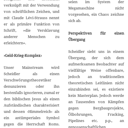
seien im System der
verknüpft mit der Verwendung
Megamaschine nicht
von schriftlichen Zeichen, und
vorgesehen, ein Chaos zeichne
mit Claude Lévi-Strauss nennt
sich ab.
er als primäre Funktion von
Schrift, »die Versklavung
Perspektiven für einen
anderer Menschen zu
Übergang
erleichtern«.
Scheidler sieht uns in einem
›Geld-Krieg-Komplex‹
Übergang, der sich dem
aufmerksamen Beobachter auf
Unser Mainstream wird
vielfältige Weise offenbare,
Scheidler als einen
jedoch an traditionellen
Verschwörungstheoretiker
theoretischen Leitlinien nicht
denunzieren oder ihn
einzubinden sei, es existiere
bestenfalls ignorieren, zumal er
kein Masterplan. Jedoch werde
den biblischen Jesus als einen
an Tausenden von Kämpfen
Aufständischen charakterisiert
gegen Bergbauprojekte,
und dessen ›Himmelreich‹ als
Ölbohrungen, Fracking,
ein antiimperiales Symbol
Pipelines etc. p.p., an
gegen die Herrschaft Roms.
genossenschaftlichen