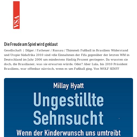
Die Freude am Spiel wird geklaut
Gesellschaft | Dilger / Fatheuer / Russau / Thimmel: Fußball in Brasilien: Widerstand
und Utopie Südafrika 2010 sind »die Einnahmen der Fifa gegenüber der letzten WM in
Deutschland im Jahr 2006 um mindestens fünfzig Prozent gestiegen«. Da wussten sie
doch, die Brasilianer, was sie erwarten würde. Oder? Aber Lula, bis 2010 Präsident
Brasiliens, war offenbar närrisch, wenn es um Fußball ging. Von WOLF SENFF