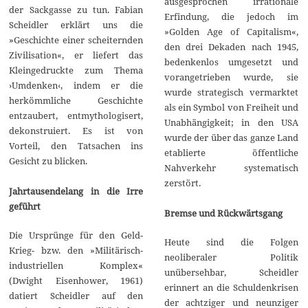
ausgesprochen irrationale
der Sackgasse zu tun. Fabian
Erfindung, die jedoch im
Scheidler erklärt uns die
»Golden Age of Capitalism«,
»Geschichte einer scheiternden
den drei Dekaden nach 1945,
Zivilisation«, er liefert das
bedenkenlos umgesetzt und
Kleingedruckte zum Thema
vorangetrieben wurde, sie
›Umdenken‹, indem er die
wurde strategisch vermarktet
herkömmliche Geschichte
als ein Symbol von Freiheit und
entzaubert, entmythologisert,
Unabhängigkeit; in den USA
dekonstruiert. Es ist von
wurde der über das ganze Land
Vorteil, den Tatsachen ins
etablierte öffentliche
Gesicht zu blicken.
Nahverkehr systematisch
zerstört.
Jahrtausendelang in die Irre
geführt
Bremse und Rückwärtsgang
Die Ursprünge für den Geld-
Heute sind die Folgen
Krieg- bzw. den »Militärisch-
neoliberaler Politik
industriellen Komplex«
unübersehbar, Scheidler
(Dwight Eisenhower, 1961)
erinnert an die Schuldenkrisen
datiert Scheidler auf den
der achtziger und neunziger