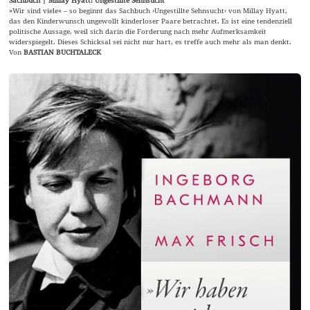
»Wir sind viele« – so beginnt das Sachbuch ›Ungestillte Sehnsucht‹ von Millay Hyatt,
das den Kinderwunsch ungewollt kinderloser Paare betrachtet. Es ist eine tendenziell
politische Aussage, weil sich darin die Forderung nach mehr Aufmerksamkeit
widerspiegelt. Dieses Schicksal sei nicht nur hart, es treffe auch mehr als man denkt.
Von
BASTIAN BUCHTALECK