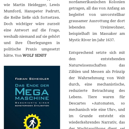
nordamerikanischen Kolonien
wie Martin Heidegger, Lewis
getragen, all das von Anfang an
Mumford, Hanspeter Padrutt,
begleitet von unvorstellbar
die Reihe ließe sich fortsetzen.
grausamer Ausrottung der dort
Doch wichtiger wäre zurzeit
lebenden Ureinwohner,
eine Antwort auf die Frage,
beispielhaft im Massaker am
weshalb niemand auf sie gehört
Mystic River im Jahr 1637.
und ihre Überlegungen in
politische Praxis umgesetzt
Entsprechend setzte sich mit
hätte. Von
WOLF SENFF
den entstehenden
Naturwissenschaften das
Zählen und Messen als Prinzip
der Wahrnehmung von Welt
durch, eine mechanistische,
reduzierte Betrachtung des
Lebens. Tiere waren für
Descartes »Automaten, so
mechanisch wie eine Uhr«, und
im Grunde entsteht ein
wiederkehrendes Narrativ, das
der Machtausübung dient, sei