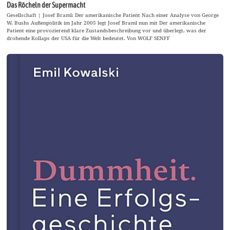
Das Röcheln der Supermacht
Gesellschaft | Josef Braml: Der amerikanische Patient Nach einer Analyse von George
W. Bushs Außenpolitik im Jahr 2005 legt Josef Braml nun mit Der amerikanische
Patient eine provozierend klare Zustandsbeschreibung vor und überlegt, was der
drohende Kollaps der USA für die Welt bedeutet. Von WOLF SENFF