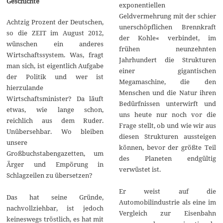
Geschichte
exponentiellen
Geldvermehrung mit der schier
Achtzig Prozent der Deutschen,
unerschöpflichen Brennkraft
so die ZEIT im August 2012,
der Kohle« verbindet, im
wünschen ein anderes
frühen neunzehnten
Wirtschaftssystem. Was, fragt
Jahrhundert die Strukturen
man sich, ist eigentlich Aufgabe
einer gigantischen
der Politik und wer ist
Megamaschine, die den
hierzulande
Menschen und die Natur ihren
Wirtschaftsminister? Da läuft
Bedürfnissen unterwirft und
etwas, wie lange schon,
uns heute nur noch vor die
reichlich aus dem Ruder.
Frage stellt, ob und wie wir aus
Unübersehbar. Wo bleiben
diesen Strukturen aussteigen
unsere
können, bevor der größte Teil
Großbuchstabengazetten, um
des Planeten endgültig
Ärger und Empörung in
verwüstet ist.
Schlagzeilen zu übersetzen?
Er weist auf die
Das hat seine Gründe,
Automobilindustrie als eine im
nachvollziehbar, ist jedoch
Vergleich zur Eisenbahn
keineswegs tröstlich, es hat mit