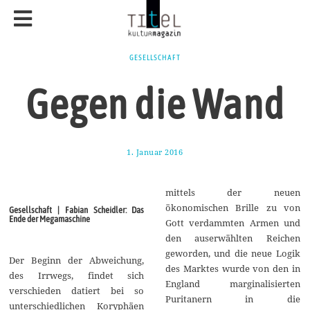
GESELLSCHAFT
Gegen die Wand
1. Januar 2016
1
5
.
F
mittels der neuen
e
b
ökonomischen Brille zu von
Gesellschaft | Fabian Scheidler: Das
r
Ende der Megamaschine
Gott verdammten Armen und
u
a
den auserwählten Reichen
r
geworden, und die neue Logik
2
Der Beginn der Abweichung,
0
des Marktes wurde von den in
des Irrwegs, findet sich
1
England marginalisierten
6
verschieden datiert bei so
Puritanern in die
unterschiedlichen Koryphäen