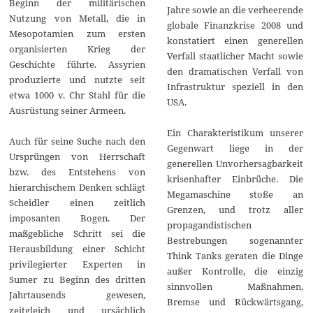
Beginn der militärischen
Jahre sowie an die verheerende
Nutzung von Metall, die in
globale Finanzkrise 2008 und
Mesopotamien zum ersten
konstatiert einen generellen
organisierten Krieg der
Verfall staatlicher Macht sowie
Geschichte führte. Assyrien
den dramatischen Verfall von
produzierte und nutzte seit
Infrastruktur speziell in den
etwa 1000 v. Chr Stahl für die
USA.
Ausrüstung seiner Armeen.
Ein Charakteristikum unserer
Auch für seine Suche nach den
Gegenwart liege in der
Ursprüngen von Herrschaft
generellen Unvorhersagbarkeit
bzw. des Entstehens von
krisenhafter Einbrüche. Die
hierarchischem Denken schlägt
Megamaschine stoße an
Scheidler einen zeitlich
Grenzen, und trotz aller
imposanten Bogen. Der
propagandistischen
maßgebliche Schritt sei die
Bestrebungen sogenannter
Herausbildung einer Schicht
Think Tanks geraten die Dinge
privilegierter Experten in
außer Kontrolle, die einzig
Sumer zu Beginn des dritten
sinnvollen Maßnahmen,
Jahrtausends gewesen,
Bremse und Rückwärtsgang,
zeitgleich und ursächlich