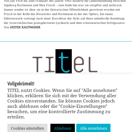
Von Juli 1958 bis zum Frühjahr des Jahres 1963 dauerte die Liebesbeziehung zwischen
Ingeborg Bachmann und Max Frisch – zum Ende hin war sie vergiftet und zerbrach.
Immer wieder ist über sie in der literarischen Öffentlichkeit gestritten worden mit
Frisch in der Rolle des Böswichts und Bachmann in der des Opfers. Ein neues
Editionswerk verlangt nach einer Korrektur der Sicht auf diese unheilvolle Beziehung
der österreichischen preisgekrönten Lyrikerin und dem schweizerischen Erfolgsautor.
Von
DIETER KALTWASSER
Vollgekrümelt!
TITEL nutzt Cookies. Wenn Sie auf "Alle annehmen"
klicken, erklären Sie sich mit der Verwendung aller
Cookies einverstanden. Sie können Cookies jedoch
auch ablehnen oder die "Cookie-Einstellungen"
besuchen, um eine kontrollierte Zustimmung zu
erteilen.
Cookies einstellen
Ablehnen
Alle annehmen
© TITEL kulturmagazin 2022