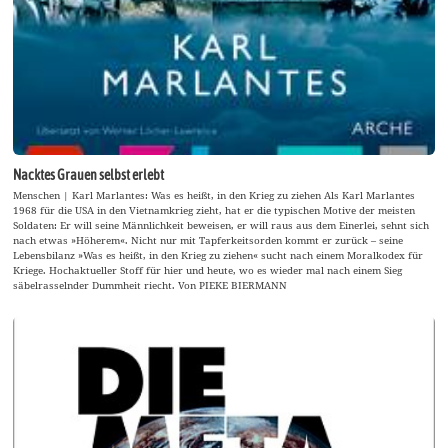
Nacktes Grauen selbst erlebt
Menschen | Karl Marlantes: Was es heißt, in den Krieg zu ziehen Als Karl Marlantes
1968 für die USA in den Vietnamkrieg zieht, hat er die typischen Motive der meisten
Soldaten: Er will seine Männlichkeit beweisen, er will raus aus dem Einerlei, sehnt sich
nach etwas »Höherem«. Nicht nur mit Tapferkeitsorden kommt er zurück – seine
Lebensbilanz »Was es heißt, in den Krieg zu ziehen« sucht nach einem Moralkodex für
Kriege. Hochaktueller Stoff für hier und heute, wo es wieder mal nach einem Sieg
säbelrasselnder Dummheit riecht. Von PIEKE BIERMANN