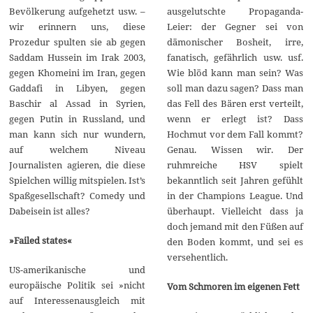
ausgelutschte Propaganda-
Bevölkerung aufgehetzt usw. –
Leier: der Gegner sei von
wir erinnern uns, diese
dämonischer Bosheit, irre,
Prozedur spulten sie ab gegen
fanatisch, gefährlich usw. usf.
Saddam Hussein im Irak 2003,
Wie blöd kann man sein? Was
gegen Khomeini im Iran, gegen
soll man dazu sagen? Dass man
Gaddafi in Libyen, gegen
das Fell des Bären erst verteilt,
Baschir al Assad in Syrien,
wenn er erlegt ist? Dass
gegen Putin in Russland, und
Hochmut vor dem Fall kommt?
man kann sich nur wundern,
Genau. Wissen wir. Der
auf welchem Niveau
ruhmreiche HSV spielt
Journalisten agieren, die diese
bekanntlich seit Jahren gefühlt
Spielchen willig mitspielen. Ist’s
in der Champions League. Und
Spaßgesellschaft? Comedy und
überhaupt. Vielleicht dass ja
Dabeisein ist alles?
doch jemand mit den Füßen auf
»Failed states«
den Boden kommt, und sei es
versehentlich.
US-amerikanische und
europäische Politik sei »nicht
Vom Schmoren im eigenen Fett
auf Interessenausgleich mit