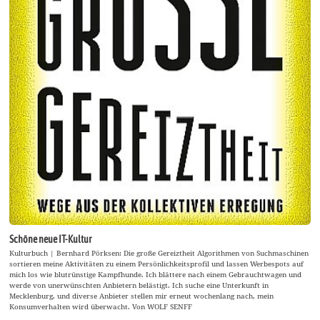
Schöne neue IT-Kultur
Kulturbuch | Bernhard Pörksen: Die große Gereiztheit Algorithmen von Suchmaschinen
sortieren meine Aktivitäten zu einem Persönlichkeitsprofil und lassen Werbespots auf
mich los wie blutrünstige Kampfhunde. Ich blättere nach einem Gebrauchtwagen und
werde von unerwünschten Anbietern belästigt. Ich suche eine Unterkunft in
Mecklenburg, und diverse Anbieter stellen mir erneut wochenlang nach, mein
Konsumverhalten wird überwacht. Von WOLF SENFF