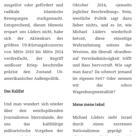
Oktober 2014, »jenseits
ausgelöst oder gefördert und
jeglicher Beschreibung«. Nein,
radikale islamische
westliche Politik sagt dazu
Bewegungen starkgemacht.
lieber nichts, und es ist, wie
Entsprechend, diesen Hinweis
Michael Lüders wiederholt
erspart uns Lüders nicht, habe
betont, diese einseitige
sich der Aktienkurs des
Wahrnehmung seitens des
größten US-Rüstungskonzerns
Westens, die überall ›draußen‹
von Mitte 2010 bis Mitte 2014
auf Verständnislosigkeit trifft
verdreifacht, der Begriff
und Hass hervorruft. Wie sagt
›endloser Krieg‹ beschreibe
man dazu? Da schmort jemand
präzise den Zustand US-
im eigenen Fett? Oder nennen
amerikanischer Außenpolitik.
wir das schon
Das Kalifat
Wagenburgmentalität?
Und man wundert sich wieder
Mene mene tekel
über den weichspülenden
Michael Lüders sieht Israel
Journalismus hierzulande, der
durch einen extremen
uns das kaltblütige
Nationalismus geprägt –
militaristische Vorgehen der