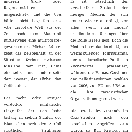
Es ist tatsächlich der
anderen Groß- oder
verschlafene Zustand der
Regionalmächten
hiesigen Medien, der sich
ausgerichtet«, und die USA
immer wieder aufdrängt, vor
hätten nicht begriffen, dass
allem wenn man Lüders‘
»die unipolare Welt aus der
erhellende Ausführungen über
Zeit nach dem Mauerfall
die Rolle Israels liest. Doch die
mittlerweile eine multipolare«
Medien hierzulande: ein täglich
geworden sei. Michael Lüders
weichspülender Journalismus,
zeigt das beispielhaft an der
der uns israelische Politik in
Situation Syriens zwischen
Zuckerwatte präsentiert,
Russland, dem Iran, China
während die Hamas, Gewinner
einerseits und andererseits
der palästinensischen Wahlen
dem Westen, der Türkei, den
von 2006, von EU und USA auf
Golfstaaten.
die Liste terroristischer
Das mehr oder weniger
Organisationen gesetzt wird.
verdeckte militärische
Die Details des Zustands im
Eingreifen der USA habe
Gaza-Streifen nach den
bislang in sieben Staaten der
israelischen Angriffen 2014
islamischen Welt den Zerfall
waren, so Ban Ki-moon im
staatlicher Strukturen