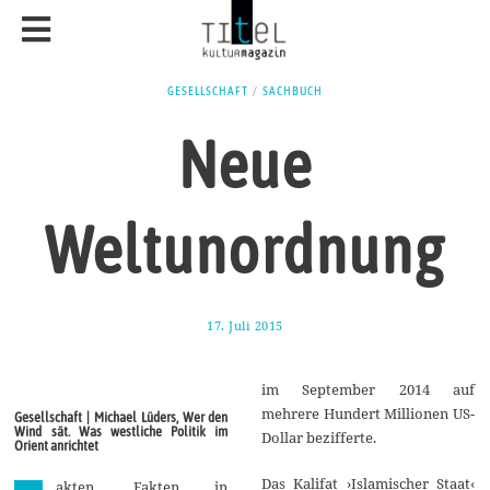
GESELLSCHAFT
/
SACHBUCH
Neue
Weltunordnung
17. Juli 2015
9
.
J
u
im September 2014 auf
l
i
mehrere Hundert Millionen US-
Gesellschaft | Michael Lüders, Wer den
2
Wind sät. Was westliche Politik im
Dollar bezifferte.
0
Orient anrichtet
1
5
Das Kalifat ›Islamischer Staat‹
akten. Fakten in