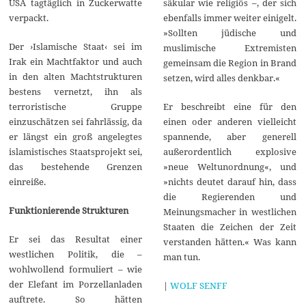
säkular wie religiös –, der sich
USA tagtäglich in Zuckerwatte
ebenfalls immer weiter einigelt.
verpackt.
»Sollten jüdische und
Der ›Islamische Staat‹ sei im
muslimische Extremisten
Irak ein Machtfaktor und auch
gemeinsam die Region in Brand
in den alten Machtstrukturen
setzen, wird alles denkbar.«
bestens vernetzt, ihn als
Er beschreibt eine für den
terroristische Gruppe
einen oder anderen vielleicht
einzuschätzen sei fahrlässig, da
spannende, aber generell
er längst ein groß angelegtes
außerordentlich explosive
islamistisches Staatsprojekt sei,
»neue Weltunordnung«, und
das bestehende Grenzen
»nichts deutet darauf hin, dass
einreiße.
die Regierenden und
Funktionierende Strukturen
Meinungsmacher in westlichen
Staaten die Zeichen der Zeit
Er sei das Resultat einer
verstanden hätten.« Was kann
westlichen Politik, die –
man tun.
wohlwollend formuliert – wie
der Elefant im Porzellanladen
|
WOLF SENFF
auftrete. So hätten