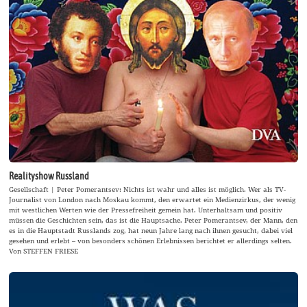
Realityshow Russland
Gesellschaft | Peter Pomerantsev: Nichts ist wahr und alles ist möglich. Wer als TV-
Journalist von London nach Moskau kommt, den erwartet ein Medienzirkus, der wenig
mit westlichen Werten wie der Pressefreiheit gemein hat. Unterhaltsam und positiv
müssen die Geschichten sein, das ist die Hauptsache. Peter Pomerantsev, der Mann, den
es in die Hauptstadt Russlands zog, hat neun Jahre lang nach ihnen gesucht, dabei viel
gesehen und erlebt – von besonders schönen Erlebnissen berichtet er allerdings selten.
Von STEFFEN FRIESE