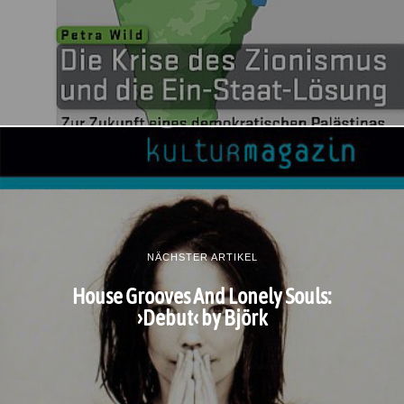
NÄCHSTER ARTIKEL
House Grooves And Lonely Souls:
›Debut‹ by Björk