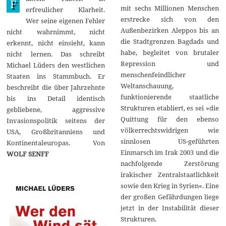
F
mit sechs Millionen Menschen
erfreulicher Klarheit.
erstrecke sich von den
Wer seine eigenen Fehler
Außenbezirken Aleppos bis an
nicht wahrnimmt, nicht
die Stadtgrenzen Bagdads und
erkennt, nicht einsieht, kann
habe, begleitet von brutaler
nicht lernen. Das schreibt
Repression und
Michael Lüders den westlichen
menschenfeindlicher
Staaten ins Stammbuch. Er
Weltanschauung,
beschreibt die über Jahrzehnte
funktionierende staatliche
bis ins Detail identisch
Strukturen etabliert, es sei »die
gebliebene, aggressive
Quittung für den ebenso
Invasionspolitik seitens der
völkerrechtswidrigen wie
USA, Großbritanniens und
sinnlosen US-geführten
Kontinentaleuropas. Von
Einmarsch im Irak 2003 und die
WOLF SENFF
nachfolgende Zerstörung
irakischer Zentralstaatlichkeit
sowie den Krieg in Syrien«. Eine
der großen Gefährdungen liege
jetzt in der Instabilität dieser
Strukturen.