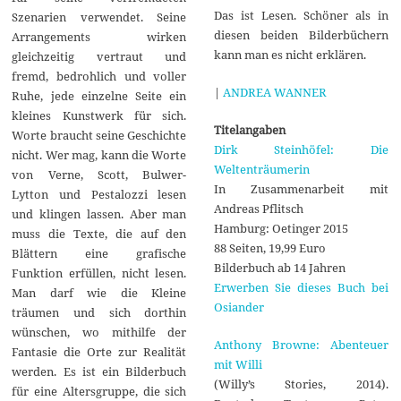
Das ist Lesen. Schöner als in
Szenarien verwendet. Seine
diesen beiden Bilderbüchern
Arrangements wirken
kann man es nicht erklären.
gleichzeitig vertraut und
fremd, bedrohlich und voller
|
ANDREA WANNER
Ruhe, jede einzelne Seite ein
kleines Kunstwerk für sich.
Titelangaben
Worte braucht seine Geschichte
Dirk Steinhöfel: Die
nicht. Wer mag, kann die Worte
Weltenträumerin
von Verne, Scott, Bulwer-
In Zusammenarbeit mit
Lytton und Pestalozzi lesen
Andreas Pflitsch
und klingen lassen. Aber man
Hamburg: Oetinger 2015
muss die Texte, die auf den
88 Seiten, 19,99 Euro
Blättern eine grafische
Bilderbuch ab 14 Jahren
Funktion erfüllen, nicht lesen.
Erwerben Sie dieses Buch bei
Man darf wie die Kleine
Osiander
träumen und sich dorthin
wünschen, wo mithilfe der
Anthony Browne: Abenteuer
Fantasie die Orte zur Realität
mit Willi
werden. Es ist ein Bilderbuch
(Willy’s Stories, 2014).
für eine Altersgruppe, die sich