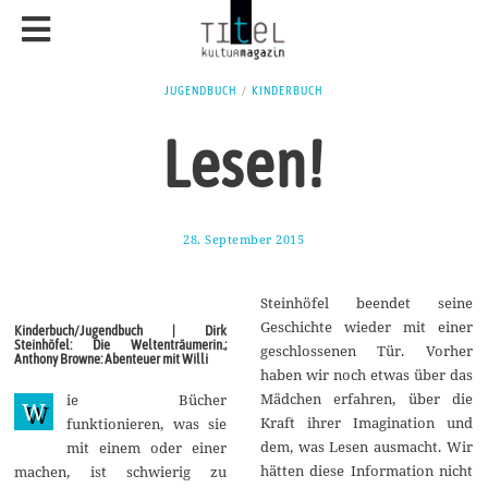
JUGENDBUCH
/
KINDERBUCH
Lesen!
28. September 2015
1
7
.
A
Steinhöfel beendet seine
u
g
Geschichte wieder mit einer
Kinderbuch/Jugendbuch | Dirk
u
Steinhöfel: Die Weltenträumerin.;
geschlossenen Tür. Vorher
s
Anthony Browne: Abenteuer mit Willi
t
haben wir noch etwas über das
2
Mädchen erfahren, über die
ie Bücher
0
W
1
Kraft ihrer Imagination und
funktionieren, was sie
7
dem, was Lesen ausmacht. Wir
mit einem oder einer
hätten diese Information nicht
machen, ist schwierig zu