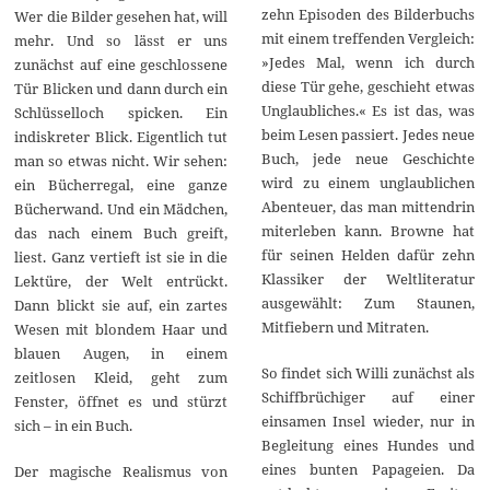
zehn Episoden des Bilderbuchs
Wer die Bilder gesehen hat, will
mit einem treffenden Vergleich:
mehr. Und so lässt er uns
»Jedes Mal, wenn ich durch
zunächst auf eine geschlossene
diese Tür gehe, geschieht etwas
Tür Blicken und dann durch ein
Unglaubliches.« Es ist das, was
Schlüsselloch spicken. Ein
beim Lesen passiert. Jedes neue
indiskreter Blick. Eigentlich tut
Buch, jede neue Geschichte
man so etwas nicht. Wir sehen:
wird zu einem unglaublichen
ein Bücherregal, eine ganze
Abenteuer, das man mittendrin
Bücherwand. Und ein Mädchen,
miterleben kann. Browne hat
das nach einem Buch greift,
für seinen Helden dafür zehn
liest. Ganz vertieft ist sie in die
Klassiker der Weltliteratur
Lektüre, der Welt entrückt.
ausgewählt: Zum Staunen,
Dann blickt sie auf, ein zartes
Mitfiebern und Mitraten.
Wesen mit blondem Haar und
blauen Augen, in einem
So findet sich Willi zunächst als
zeitlosen Kleid, geht zum
Schiffbrüchiger auf einer
Fenster, öffnet es und stürzt
einsamen Insel wieder, nur in
sich – in ein Buch.
Begleitung eines Hundes und
eines bunten Papageien. Da
Der magische Realismus von