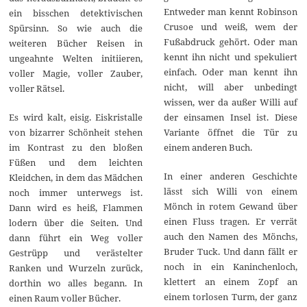
Entweder man kennt Robinson
ein bisschen detektivischen
Crusoe und weiß, wem der
Spürsinn. So wie auch die
Fußabdruck gehört. Oder man
weiteren Bücher Reisen in
kennt ihn nicht und spekuliert
ungeahnte Welten initiieren,
einfach. Oder man kennt ihn
voller Magie, voller Zauber,
nicht, will aber unbedingt
voller Rätsel.
wissen, wer da außer Willi auf
der einsamen Insel ist. Diese
Es wird kalt, eisig. Eiskristalle
Variante öffnet die Tür zu
von bizarrer Schönheit stehen
einem anderen Buch.
im Kontrast zu den bloßen
Füßen und dem leichten
In einer anderen Geschichte
Kleidchen, in dem das Mädchen
lässt sich Willi von einem
noch immer unterwegs ist.
Mönch in rotem Gewand über
Dann wird es heiß, Flammen
einen Fluss tragen. Er verrät
lodern über die Seiten. Und
auch den Namen des Mönchs,
dann führt ein Weg voller
Bruder Tuck. Und dann fällt er
Gestrüpp und verästelter
noch in ein Kaninchenloch,
Ranken und Wurzeln zurück,
klettert an einem Zopf an
dorthin wo alles begann. In
einem torlosen Turm, der ganz
einen Raum voller Bücher.