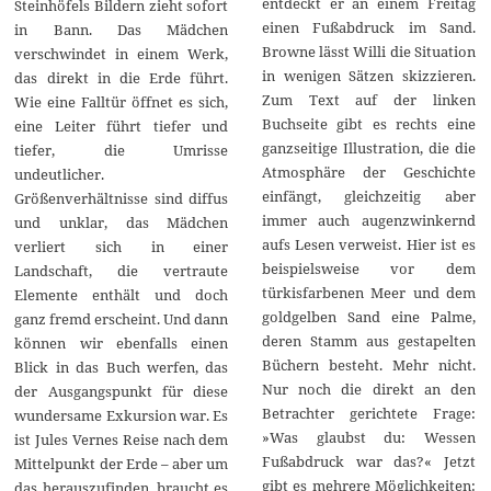
entdeckt er an einem Freitag
Steinhöfels Bildern zieht sofort
einen Fußabdruck im Sand.
in Bann. Das Mädchen
Browne lässt Willi die Situation
verschwindet in einem Werk,
in wenigen Sätzen skizzieren.
das direkt in die Erde führt.
Zum Text auf der linken
Wie eine Falltür öffnet es sich,
Buchseite gibt es rechts eine
eine Leiter führt tiefer und
ganzseitige Illustration, die die
tiefer, die Umrisse
Atmosphäre der Geschichte
undeutlicher.
einfängt, gleichzeitig aber
Größenverhältnisse sind diffus
immer auch augenzwinkernd
und unklar, das Mädchen
aufs Lesen verweist. Hier ist es
verliert sich in einer
beispielsweise vor dem
Landschaft, die vertraute
türkisfarbenen Meer und dem
Elemente enthält und doch
goldgelben Sand eine Palme,
ganz fremd erscheint. Und dann
deren Stamm aus gestapelten
können wir ebenfalls einen
Büchern besteht. Mehr nicht.
Blick in das Buch werfen, das
Nur noch die direkt an den
der Ausgangspunkt für diese
Betrachter gerichtete Frage:
wundersame Exkursion war. Es
»Was glaubst du: Wessen
ist Jules Vernes Reise nach dem
Fußabdruck war das?« Jetzt
Mittelpunkt der Erde – aber um
gibt es mehrere Möglichkeiten:
das herauszufinden, braucht es