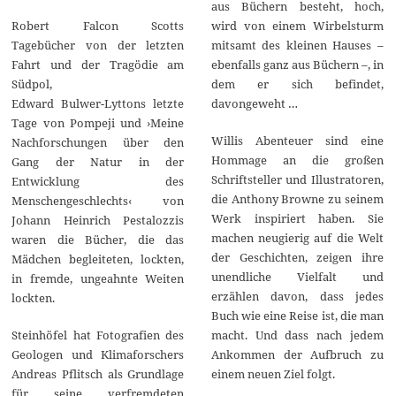
aus Büchern besteht, hoch,
wird von einem Wirbelsturm
Robert Falcon Scotts
mitsamt des kleinen Hauses –
Tagebücher von der letzten
ebenfalls ganz aus Büchern –, in
Fahrt und der Tragödie am
dem er sich befindet,
Südpol,
davongeweht …
Edward Bulwer-Lyttons letzte
Tage von Pompeji und ›Meine
Willis Abenteuer sind eine
Nachforschungen über den
Hommage an die großen
Gang der Natur in der
Schriftsteller und Illustratoren,
Entwicklung des
die Anthony Browne zu seinem
Menschengeschlechts‹ von
Werk inspiriert haben. Sie
Johann Heinrich Pestalozzis
machen neugierig auf die Welt
waren die Bücher, die das
der Geschichten, zeigen ihre
Mädchen begleiteten, lockten,
unendliche Vielfalt und
in fremde, ungeahnte Weiten
erzählen davon, dass jedes
lockten.
Buch wie eine Reise ist, die man
macht. Und dass nach jedem
Steinhöfel hat Fotografien des
Ankommen der Aufbruch zu
Geologen und Klimaforschers
einem neuen Ziel folgt.
Andreas Pflitsch als Grundlage
für seine verfremdeten