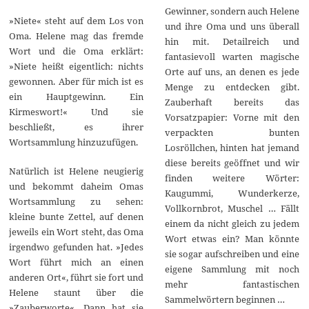
Gewinner, sondern auch Helene
»Niete« steht auf dem Los von
und ihre Oma und uns überall
Oma. Helene mag das fremde
hin mit. Detailreich und
Wort und die Oma erklärt:
fantasievoll warten magische
»Niete heißt eigentlich: nichts
Orte auf uns, an denen es jede
gewonnen. Aber für mich ist es
Menge zu entdecken gibt.
ein Hauptgewinn. Ein
Zauberhaft bereits das
Kirmeswort!« Und sie
Vorsatzpapier: Vorne mit den
beschließt, es ihrer
verpackten bunten
Wortsammlung hinzuzufügen.
Losröllchen, hinten hat jemand
diese bereits geöffnet und wir
Natürlich ist Helene neugierig
finden weitere Wörter:
und bekommt daheim Omas
Kaugummi, Wunderkerze,
Wortsammlung zu sehen:
Vollkornbrot, Muschel … Fällt
kleine bunte Zettel, auf denen
einem da nicht gleich zu jedem
jeweils ein Wort steht, das Oma
Wort etwas ein? Man könnte
irgendwo gefunden hat. »Jedes
sie sogar aufschreiben und eine
Wort führt mich an einen
eigene Sammlung mit noch
anderen Ort«, führt sie fort und
mehr fantastischen
Helene staunt über die
Sammelwörtern beginnen …
»Zauberworte«. Dann hat sie