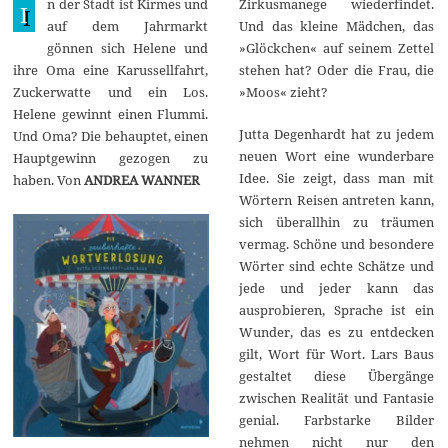
n der Stadt ist Kirmes und
Zirkusmanege wiederfindet.
g
I
u
auf dem Jahrmarkt
Und das kleine Mädchen, das
s
gönnen sich Helene und
»Glöckchen« auf seinem Zettel
t
2
ihre Oma eine Karussellfahrt,
stehen hat? Oder die Frau, die
0
Zuckerwatte und ein Los.
»Moos« zieht?
2
4
Helene gewinnt einen Flummi.
Jutta Degenhardt hat zu jedem
Und Oma? Die behauptet, einen
neuen Wort eine wunderbare
Hauptgewinn gezogen zu
Idee. Sie zeigt, dass man mit
haben. Von
ANDREA WANNER
Wörtern Reisen antreten kann,
sich überallhin zu träumen
vermag. Schöne und besondere
Wörter sind echte Schätze und
jede und jeder kann das
ausprobieren, Sprache ist ein
Wunder, das es zu entdecken
gilt, Wort für Wort. Lars Baus
gestaltet diese Übergänge
zwischen Realität und Fantasie
genial. Farbstarke Bilder
nehmen nicht nur den