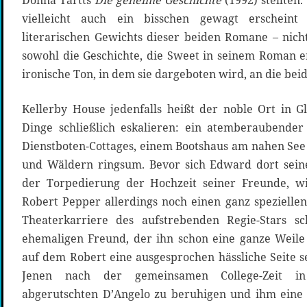
Donna Tartts
Die geheime Geschichte
(1992) stellten
vielleicht auch ein bisschen gewagt erscheint
literarischen Gewichts dieser beiden Romane – nicht 
sowohl die Geschichte, die Sweet in seinem Roman er
ironische Ton, in dem sie dargeboten wird, an die beid
Kellerby House jedenfalls heißt der noble Ort in G
Dinge schließlich eskalieren: ein atemberaubender
Dienstboten-Cottages, einem Bootshaus am nahen Se
und Wäldern ringsum. Bevor sich Edward dort sein
der Torpedierung der Hochzeit seiner Freunde, w
Robert Pepper allerdings noch einen ganz speziellen
Theaterkarriere des aufstrebenden Regie-Stars s
ehemaligen Freund, der ihn schon eine ganze Weile
auf dem Robert eine ausgesprochen hässliche Seite s
Jenen nach der gemeinsamen College-Zeit in 
abgerutschten D’Angelo zu beruhigen und ihm eine 