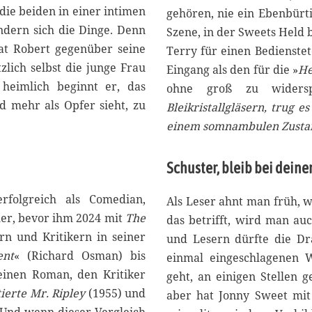
 die beiden in einer intimen
gehören, nie ein Ebenbürti
ändern sich die Dinge. Denn
Szene, in der Sweets Held 
 hat Robert gegenüber seine
Terry für einen Bedienstet
lich selbst die junge Frau
Eingang als den für die »
He
 heimlich beginnt er, das
ohne groß zu widersp
d mehr als Opfer sieht, zu
Bleikristallgläsern, trug e
einem somnambulen Zustan
Schuster, bleib bei deine
rfolgreich als Comedian,
Als Leser ahnt man früh, 
ler, bevor ihm 2024 mit
The
das betrifft, wird man auc
rn und Kritikern in seiner
und Lesern dürfte die Dr
ent
« (Richard Osman) bis
einmal eingeschlagenen W
einen Roman, den Kritiker
geht, an einigen Stellen 
ierte Mr. Ripley
(1955) und
aber hat Jonny Sweet mit 