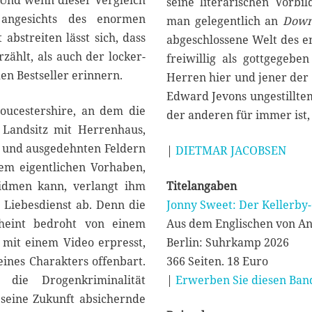
. Und wenn dieser Vergleich
seine literarischen Vorb
 angesichts des enormen
man gelegentlich an
Down
abstreiten lässt sich, dass
abgeschlossene Welt des e
zählt, als auch der locker-
freiwillig als gottgege
en Bestseller erinnern.
Herren hier und jener der 
Edward Jevons ungestilltem
loucestershire, an dem die
der anderen für immer ist, 
 Landsitz mit Herrenhaus,
e und ausgedehnten Feldern
|
DIETMAR JACOBSEN
em eigentlichen Vorhaben,
idmen kann, verlangt ihm
Titelangaben
 Liebesdienst ab. Denn die
Jonny Sweet: Der Kellerby
cheint bedroht von einem
Aus dem Englischen von A
 mit einem Video erpresst,
Berlin: Suhrkamp 2026
eines Charakters offenbart.
366 Seiten. 18 Euro
die Drogenkriminalität
|
Erwerben Sie diesen Band
seine Zukunft absichernde