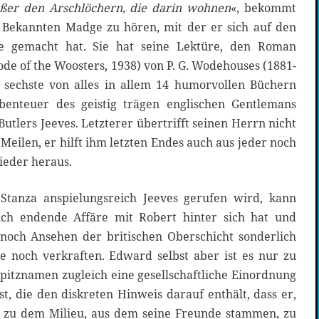
ußer den Arschlöchern, die darin wohnen
«, bekommt
 Bekannten Madge zu hören, mit der er sich auf den
 gemacht hat. Sie hat seine Lektüre, den Roman
ode of the Woosters, 1938) von P. G. Wodehouses (1881-
as sechste von alles in allem 14 humorvollen Büchern
enteuer des geistig trägen englischen Gentlemans
utlers Jeeves. Letzterer übertrifft seinen Herrn nicht
Meilen, er hilft ihm letzten Endes auch aus jeder noch
ieder heraus.
tanza anspielungsreich Jeeves gerufen wird, kann
ich endende Affäre mit Robert hinter sich hat und
noch Ansehen der britischen Oberschicht sonderlich
de noch verkraften. Edward selbst aber ist es nur zu
pitznamen zugleich eine gesellschaftliche Einordnung
t, die den diskreten Hinweis darauf enthält, dass er,
als zu dem Milieu, aus dem seine Freunde stammen, zu