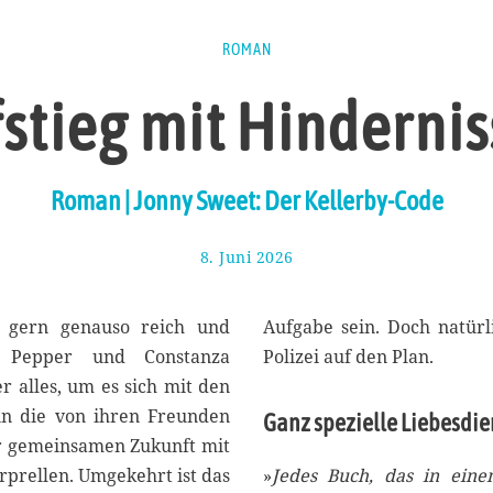
ROMAN
stieg mit Hinderni
Roman | Jonny Sweet: Der Kellerby-Code
8. Juni 2026
1
4
.
J
 gern genauso reich und
Aufgabe sein. Doch natürl
u
t Pepper und Constanza
Polizei auf den Plan.
n
er alles, um es sich mit den
i
2
in die von ihren Freunden
Ganz spezielle Liebesdie
0
er gemeinsamen Zukunft mit
2
erprellen. Umgekehrt ist das
»
Jedes Buch, das in eine
6