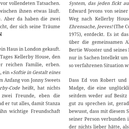
 vor vollendeten Tatsachen.
System, das jeden fickt a
ischen ihnen etwas läuft.
Edward Jevons von seiner
de. Aber da haben die zwei
Weg nach Kellerby House
ht, der sich seine Träume
Ehrensache, Jeeves!
(The C
N
1975), entdeckt. Es ist d
über die gemeinsamen Ab
ein Haus in London gekauft.
Bertie Wooster und seines B
 Tages Kellerby House, den
nur in Sachen Intellekt um 
er reichen Familie, erben.
so verfahrenen Situation w
 ein »
Softie in Gestalt eines
 am Anfang von Jonny Sweets
Dass Ed von Robert und S
erby-Code
heißt, hat nichts
Madge, die eine unglückl
 zwei Freunde, eben die
seitdem weder auf Besitz 
 er tut alles, damit Stanza
gut zu sprechen ist, gera
ihn wichtige Freundschaft
bewusst, dass mit diesem S
seiner Person verbunden is
der nichts lieber hätte, 