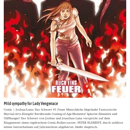
Mild sympathy for Lady Vengenace
Comic | Joshua/Luna: Das Schwert #1 Feuer Menschliche Abgründe! Fantastische
Martial-Arts-Kämpfe! Berührende Coming-of-Age-Momente! Splatter-Elemente und
Cliffhanger! Das Schwert von Joshua und Jonathan Luna verspricht auf dem
Klappentext einen regelrechten Comic-Rollercoaster. PETER KLEMENT, durch zahllose
lahme Geisterbahnen auf Jahrmärkten abgehärtet, bleibt skeptisch.