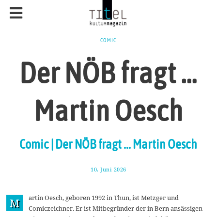
COMIC
Der NÖB fragt …
Martin Oesch
Comic | Der NÖB fragt ... Martin Oesch
10. Juni 2026
2
0
.
J
artin Oesch, geboren 1992 in Thun, ist Metzger und
u
M
n
Comiczeichner. Er ist Mitbegründer der in Bern ansässigen
i