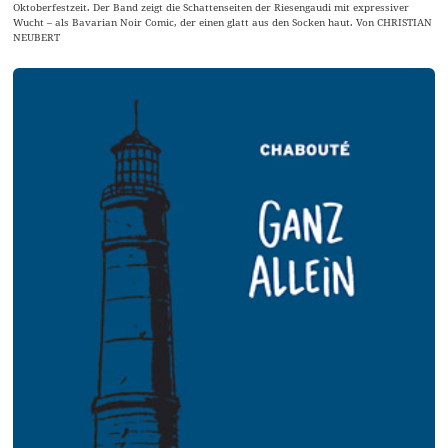
Oktoberfestzeit. Der Band zeigt die Schattenseiten der Riesengaudi mit expressiver
Wucht – als Bavarian Noir Comic, der einen glatt aus den Socken haut. Von CHRISTIAN
NEUBERT