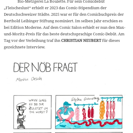
Bio-Metzgerei La Boulette. Für sein Comicdebüt
2
0
„Fleischeslust“ erhielt er 2023 das Comic-Stipendium der
2
Deutschschweizer Städte. 2025 war er für den Comicbuchpreis der
6
Berthold Leibinger Stiftung nominiert. Im selben Jahr erschien es
bei Edition Moderne. Auf dem Comic Salon erhielt er nun den Max-
und-Moritz-Preis für das beste deutschsprachige Comic-Debüt. Am
Tag vor der Verleihung traf ihn
CHRISTIAN NEUBERT
für dieses
gezeichnete Interview.