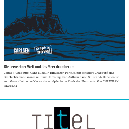
Die Leere einer Welt und das Meer drumherum
Comic | Chabouté: Ganz allein In filmischen Panelfolgen schildert Chabouté eine
Geschichte von Einsamkeit und Hoffnung, von Aufbruch und Stillstand. Daneben ist
sein Ganz allein eine Ode an die schöpferische Kraft der Phantasie. Von CHRISTIAN
NEUBERT