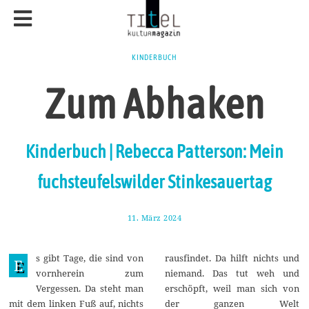
KINDERBUCH
Zum Abhaken
Kinderbuch | Rebecca Patterson: Mein
fuchsteufelswilder Stinkesauertag
11. März 2024
2
1
.
M
s gibt Tage, die sind von
rausfindet. Da hilft nichts und
ä
E
r
vornherein zum
niemand. Das tut weh und
z
Vergessen. Da steht man
erschöpft, weil man sich von
2
0
mit dem linken Fuß auf, nichts
der ganzen Welt