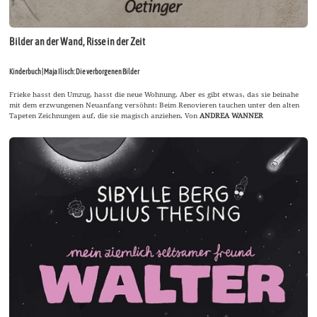
Bilder an der Wand, Risse in der Zeit
Kinderbuch | Maja Ilisch: Die verborgenen Bilder
Frieke hasst den Umzug, hasst die neue Wohnung. Aber es gibt etwas, das sie beinahe
mit dem erzwungenen Neuanfang versöhnt: Beim Renovieren tauchen unter den alten
Tapeten Zeichnungen auf, die sie magisch anziehen. Von
ANDREA WANNER