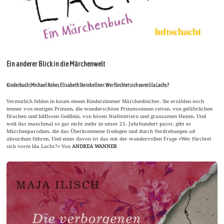
Ein anderer Blick in die Märchenwelt
Kinderbuch | Michael Roher, Elisabeth Steinkellner: Wer fürchtet sich vorm lila Lachs?
Vermutlich fehlen in kaum einem Kinderzimmer Märchenbücher. Sie erzählen noch
immer von mutigen Prinzen, die wunderschöne Prinzessinnen retten, von gefährlichen
Drachen und hilflosen Geißlein, von bösen Stiefmüttern und grausamen Hexen. Und
weil das manchmal so gar nicht mehr in unser 21. Jahrhundert passt, gibt es
Märchenparodien, die das Überkommene freilegen und durch Verdrehungen ad
absurdum führen. Und eines davon ist das mit der wundervollen Frage »Wer fürchtet
sich vorm lila Lachs?« Von
ANDREA WANNER