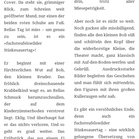
drin, trotz aller
Cover. Da steht sie, grimmiger
Miesepetrigkeit.
Blick, zum Schreien weit
geöffneter Mund, nur einen der
Aber noch ist es nicht so weit.
beiden roten Schuhe am Fuß.
Noch gucken alle missbilligend,
Bellas Tag ist mies – um genau
finden alle den kleinen Bob süß
zu sein, ist es ein
und schütteln den Kopf über
»fuchsteufelswilder
die widerborstige Kleine, die
Stinkesauertag«!
Theater macht, ganz klassisch
mit Auf-den-Boden-werfen und
Er beginnt mit einer
Gebrüll. Ausdrucksstarke
fürchterlichen Wut auf Bob,
Bilder begleiten das Geschehen
den kleinen Bruder. Das
und man fühlt sich mittendrin,
fröhlich dreinschauende
den Figuren mit ihren großen
Krabbelkind wagt es, an Bellas
Kulleraugen sehr nah.
Schmuck herumzuschnullen,
der auf dem
Es gibt ein versöhnliches Ende,
Kinderzimmerboden verstreut
denn auch ein
liegt. Eklig. Und überhaupt hat
fuchsteufelswilder
er das nichts verloren. Und so
Stinkesauertag – eine wirklich
geht es grad weiter. Das
gelungene Übersetzung von
Frühstück, das aus einem Ei