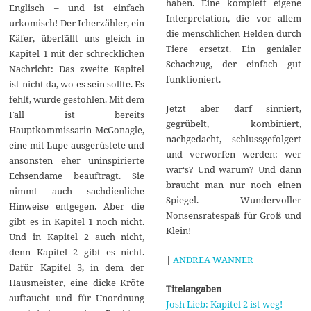
haben. Eine komplett eigene
Englisch – und ist einfach
Interpretation, die vor allem
urkomisch! Der Icherzähler, ein
die menschlichen Helden durch
Käfer, überfällt uns gleich in
Tiere ersetzt. Ein genialer
Kapitel 1 mit der schrecklichen
Schachzug, der einfach gut
Nachricht: Das zweite Kapitel
funktioniert.
ist nicht da, wo es sein sollte. Es
fehlt, wurde gestohlen. Mit dem
Jetzt aber darf sinniert,
Fall ist bereits
gegrübelt, kombiniert,
Hauptkommissarin McGonagle,
nachgedacht, schlussgefolgert
eine mit Lupe ausgerüstete und
und verworfen werden: wer
ansonsten eher uninspirierte
war‘s? Und warum? Und dann
Echsendame beauftragt. Sie
braucht man nur noch einen
nimmt auch sachdienliche
Spiegel. Wundervoller
Hinweise entgegen. Aber die
Nonsensratespaß für Groß und
gibt es in Kapitel 1 noch nicht.
Klein!
Und in Kapitel 2 auch nicht,
denn Kapitel 2 gibt es nicht.
|
ANDREA WANNER
Dafür Kapitel 3, in dem der
Hausmeister, eine dicke Kröte
Titelangaben
auftaucht und für Unordnung
Josh Lieb: Kapitel 2 ist weg!