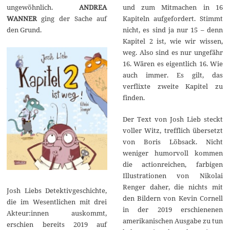
ungewöhnlich.
ANDREA
und zum Mitmachen in 16
WANNER
ging der Sache auf
Kapiteln aufgefordert. Stimmt
den Grund.
nicht, es sind ja nur 15 – denn
Kapitel 2 ist, wie wir wissen,
weg. Also sind es nur ungefähr
16. Wären es eigentlich 16. Wie
auch immer. Es gilt, das
verflixte zweite Kapitel zu
finden.
Der Text von Josh Lieb steckt
voller Witz, trefflich übersetzt
von Boris Löbsack. Nicht
weniger humorvoll kommen
die actionreichen, farbigen
Illustrationen von Nikolai
Renger daher, die nichts mit
Josh Liebs Detektivgeschichte,
den Bildern von Kevin Cornell
die im Wesentlichen mit drei
in der 2019 erschienenen
Akteur:innen auskommt,
amerikanischen Ausgabe zu tun
erschien bereits 2019 auf