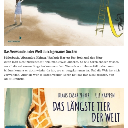
Das Verwandeln der Welt durch genaues Gucken
Bilderbuch / Alexandra Helmig / Stefanie Harjes: Der Stein und das Meer
Wenn man nicht zufrieden ist, will man etwas anderes. So will Sören endlich wissen,
wo all die seltsamen Dinge herkommen. Sein Wunsch wird ihm erfüllt, aber zum
Schluss kommt er doch wieder da hin, wo er hergekommen ist. Und die Welt hat sich
verwandelt. Aber sie war es schon vorher, Sören hat das nur nicht gesehen. Von
GEORG PATZER