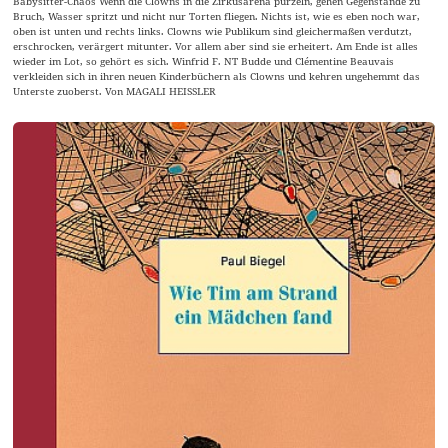
Babysitter-Chaos Wenn die Clowns in die Zirkusarena purzeln, gehen Gegenstände zu
Bruch, Wasser spritzt und nicht nur Torten fliegen. Nichts ist, wie es eben noch war,
oben ist unten und rechts links. Clowns wie Publikum sind gleichermaßen verdutzt,
erschrocken, verärgert mitunter. Vor allem aber sind sie erheitert. Am Ende ist alles
wieder im Lot, so gehört es sich. Winfrid F. NT Budde und Clémentine Beauvais
verkleiden sich in ihren neuen Kinderbüchern als Clowns und kehren ungehemmt das
Unterste zuoberst. Von MAGALI HEISSLER