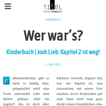
KINDERBUCH
Wer war’s?
Kinderbuch | Josh Lieb: Kapitel 2 ist weg!
1. Mai 2023
8
.
M
a
ilderbuchkrimis gibt es
Büchern versteht, kapiert hat,
i
B
2
nicht so häufig. Klar,
was ein Kapitel ist, was
0
gelegentlich wird eine
Satzzeichen mit einem Text
2
3
Torte entwendet oder eine
machen, wozu Buchstaben gut
Möhre geklaut. Aber ein
sind. Dann wird man ganz
Kapitel? Das ist doch eher
direkt einem freundlichen »Du«