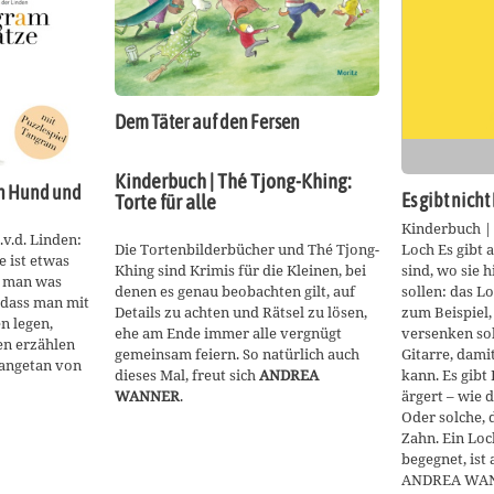
Dem Täter auf den Fersen
Kinderbuch | Thé Tjong-Khing:
ein Hund und
Torte für alle
Es gibt nicht
Kinderbuch |
v.d. Linden:
Loch Es gibt a
Die Tortenbilderbücher und Thé Tjong-
 ist etwas
sind, wo sie 
Khing sind Krimis für die Kleinen, bei
n man was
sollen: das L
denen es genau beobachten gilt, auf
 dass man mit
zum Beispiel,
Details zu achten und Rätsel zu lösen,
n legen,
versenken sol
ehe am Ende immer alle vergnügt
en erzählen
Gitarre, dami
gemeinsam feiern. So natürlich auch
angetan von
kann. Es gibt
dieses Mal, freut sich
ANDREA
ärgert – wie d
WANNER
.
Oder solche, 
Zahn. Ein Loc
begegnet, ist
ANDREA WANN