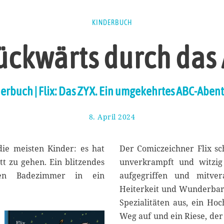
KINDERBUCH
ückwärts durch das
erbuch | Flix: Das ZYX. Ein umgekehrtes ABC-Aben
8. April 2024
1
9
.
A
die meisten Kinder: es hat
Der Comiczeichner Flix sc
p
tt zu gehen. Ein blitzendes
unverkrampft und witzig
r
hen Badezimmer in ein
aufgegriffen und mitver
i
l
Heiterkeit und Wunderbare
2
Spezialitäten aus, ein H
0
Weg auf und ein Riese, der
2