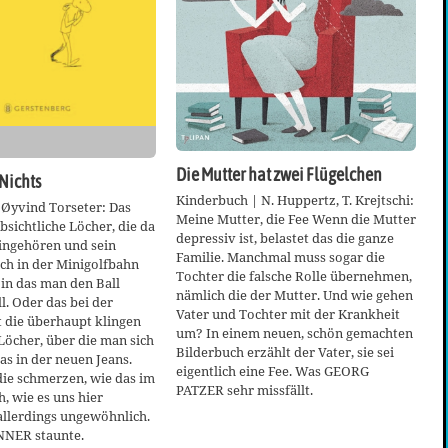
Die Mutter hat zwei Flügelchen
 Nichts
Kinderbuch | N. Huppertz, T. Krejtschi:
 Øyvind Torseter: Das
Meine Mutter, die Fee Wenn die Mutter
bsichtliche Löcher, die da
depressiv ist, belastet das die ganze
hingehören und sein
Familie. Manchmal muss sogar die
och in der Minigolfbahn
Tochter die falsche Rolle übernehmen,
 in das man den Ball
nämlich die der Mutter. Und wie gehen
l. Oder das bei der
Vater und Tochter mit der Krankheit
t die überhaupt klingen
um? In einem neuen, schön gemachten
 Löcher, über die man sich
Bilderbuch erzählt der Vater, sie sei
as in der neuen Jeans.
eigentlich eine Fee. Was GEORG
die schmerzen, wie das im
PATZER sehr missfällt.
h, wie es uns hier
 allerdings ungewöhnlich.
ER staunte.