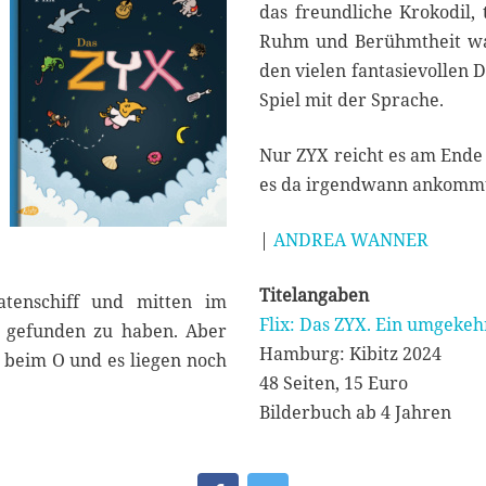
4
das freundliche Krokodil, 
Ruhm und Berühmtheit war
den vielen fantasievollen
Spiel mit der Sprache.
Nur ZYX reicht es am Ende 
es da irgendwann ankomm
|
ANDREA WANNER
Titelangaben
ratenschiff und mitten im
Flix: Das ZYX. Ein umgeke
t gefunden zu haben. Aber
Hamburg: Kibitz 2024
t beim O und es liegen noch
48 Seiten, 15 Euro
Bilderbuch ab 4 Jahren