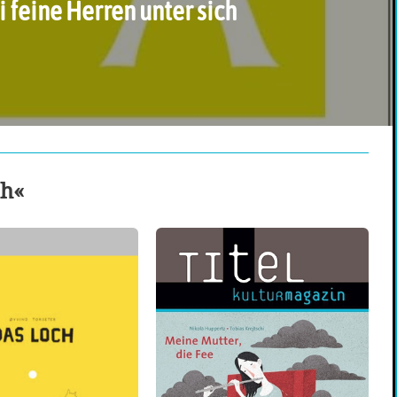
 feine Herren unter sich
ch«