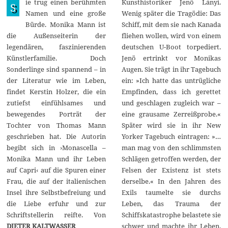
ie trug einen berühmten
Kunsthistoriker Jenö Lányi.
ä
S
r
Namen und eine große
Wenig später die Tragödie: Das
z
Bürde. Monika Mann ist
Schiff, mit dem sie nach Kanada
2
0
die Außenseiterin der
fliehen wollen, wird von einem
2
legendären, faszinierenden
deutschen U-Boot torpediert.
3
Künstlerfamilie. Doch
Jenö ertrinkt vor Monikas
Sonderlinge sind spannend – in
Augen. Sie trägt in ihr Tagebuch
der Literatur wie im Leben,
ein: »Ich hatte das untrügliche
findet Kerstin Holzer, die ein
Empfinden, dass ich gerettet
zutiefst einfühlsames und
und geschlagen zugleich war –
bewegendes Porträt der
eine grausame Zerreißprobe.«
Tochter von Thomas Mann
Später wird sie in ihr New
geschrieben hat. Die Autorin
Yorker Tagebuch eintragen: »…
begibt sich in ›Monascella –
man mag von den schlimmsten
Monika Mann und ihr Leben
Schlägen getroffen werden, der
auf Capri‹ auf die Spuren einer
Felsen der Existenz ist stets
Frau, die auf der italienischen
derselbe.« In den Jahren des
Insel ihre Selbstbefreiung und
Exils taumelte sie durchs
die Liebe erfuhr und zur
Leben, das Trauma der
Schriftstellerin reifte. Von
Schiffskatastrophe belastete sie
DIETER KALTWASSER
schwer und machte ihr Leben,