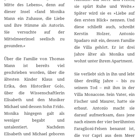
Mitte des Lebens«, denn auf
sie spürt Ruhe und Weite.«
dieser Insel »fand Monika
Später wird sie es »Liebe auf
Mann ein Zuhause, die Liebe
den ersten Blick« nennen. Und
und ihre Stimme als Autorin.
diese schließt auch, schreibt
Sie versuchte auf der
Kerstin Holzer, Antonio
Mittelmeerinsel seelisch zu
Spadaro mit ein, dessen Familie
gesunden.«
die Villa gehört. Er ist drei
Jahre älter als Monika und
Über die Familie von Thomas
wohnt unter ihrem Apartment.
Mann ist bereits viel
geschrieben worden, über die
Sie verliebt sich in ihn und lebt
ältesten Kinder Klaus und
über dreißig Jahre – bis zu
Erika, den Historiker Golo,
seinem Tod – mit ihm in der
über die Wissenschaftlerin
Villa Monacone. Sein Vater, ein
Elisabeth und den Musiker
Fischer und Maurer, hatte sie
Michael und dessen Sohn Frido.
erbaut. Antonio macht sie
Monika hingegen galt als
darauf aufmerksam, dass jene
weniger begabt und
nach einem der vier berühmten
untalentiert. Nachdem
Faraglioni-Felsen benannt ist,
Elisabeth und Michael geboren
die vor Capri aus dem Meer