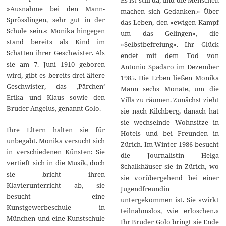
»Ausnahme bei den Mann-
machen sich Gedanken.« Über
Sprösslingen, sehr gut in der
das Leben, den »ewigen Kampf
Schule sein.« Monika hingegen
um das Gelingen«, die
stand bereits als Kind im
»Selbstbefreiung«. Ihr Glück
Schatten ihrer Geschwister. Als
endet mit dem Tod von
sie am 7. Juni 1910 geboren
Antonio Spadaro im Dezember
wird, gibt es bereits drei ältere
1985. Die Erben ließen Monika
Geschwister, das ‚Pärchen‘
Mann sechs Monate, um die
Erika und Klaus sowie den
Villa zu räumen. Zunächst zieht
Bruder Angelus, genannt Golo.
sie nach Kilchberg, danach hat
sie wechselnde Wohnsitze in
Ihre Eltern halten sie für
Hotels und bei Freunden in
unbegabt. Monika versucht sich
Zürich. Im Winter 1986 besucht
in verschiedenen Künsten: Sie
die Journalistin Helga
vertieft sich in die Musik, doch
Schalkhäuser sie in Zürich, wo
sie bricht ihren
sie vorübergehend bei einer
Klavierunterricht ab, sie
Jugendfreundin
besucht eine
untergekommen ist. Sie »wirkt
Kunstgewerbeschule in
teilnahmslos, wie erloschen.«
München und eine Kunstschule
Ihr Bruder Golo bringt sie Ende