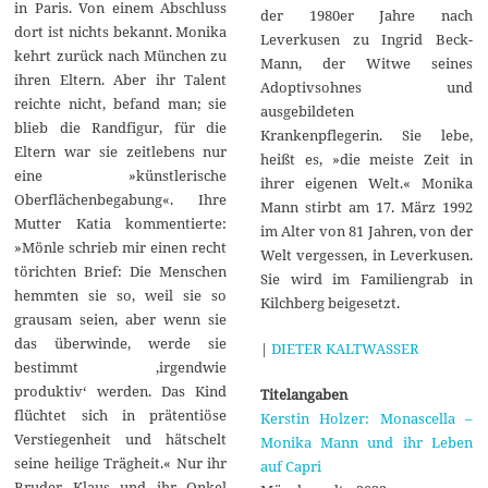
in Paris. Von einem Abschluss
der 1980er Jahre nach
dort ist nichts bekannt. Monika
Leverkusen zu Ingrid Beck-
kehrt zurück nach München zu
Mann, der Witwe seines
ihren Eltern. Aber ihr Talent
Adoptivsohnes und
reichte nicht, befand man; sie
ausgebildeten
blieb die Randfigur, für die
Krankenpflegerin. Sie lebe,
Eltern war sie zeitlebens nur
heißt es, »die meiste Zeit in
eine »künstlerische
ihrer eigenen Welt.« Monika
Oberflächenbegabung«. Ihre
Mann stirbt am 17. März 1992
Mutter Katia kommentierte:
im Alter von 81 Jahren, von der
»Mönle schrieb mir einen recht
Welt vergessen, in Leverkusen.
törichten Brief: Die Menschen
Sie wird im Familiengrab in
hemmten sie so, weil sie so
Kilchberg beigesetzt.
grausam seien, aber wenn sie
das überwinde, werde sie
|
DIETER KALTWASSER
bestimmt ‚irgendwie
produktiv‘ werden. Das Kind
Titelangaben
flüchtet sich in prätentiöse
Kerstin Holzer: Monascella –
Verstiegenheit und hätschelt
Monika Mann und ihr Leben
seine heilige Trägheit.« Nur ihr
auf Capri
Bruder Klaus und ihr Onkel