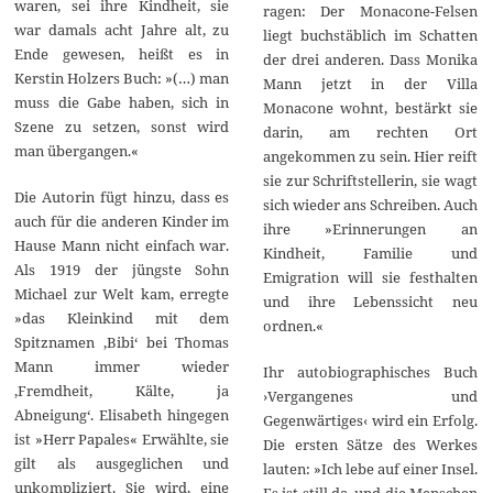
waren, sei ihre Kindheit, sie
ragen: Der Monacone-Felsen
war damals acht Jahre alt, zu
liegt buchstäblich im Schatten
Ende gewesen, heißt es in
der drei anderen. Dass Monika
Kerstin Holzers Buch: »(…) man
Mann jetzt in der Villa
muss die Gabe haben, sich in
Monacone wohnt, bestärkt sie
Szene zu setzen, sonst wird
darin, am rechten Ort
man übergangen.«
angekommen zu sein. Hier reift
sie zur Schriftstellerin, sie wagt
Die Autorin fügt hinzu, dass es
sich wieder ans Schreiben. Auch
auch für die anderen Kinder im
ihre »Erinnerungen an
Hause Mann nicht einfach war.
Kindheit, Familie und
Als 1919 der jüngste Sohn
Emigration will sie festhalten
Michael zur Welt kam, erregte
und ihre Lebenssicht neu
»das Kleinkind mit dem
ordnen.«
Spitznamen ‚Bibi‘ bei Thomas
Mann immer wieder
Ihr autobiographisches Buch
‚Fremdheit, Kälte, ja
›Vergangenes und
Abneigung‘. Elisabeth hingegen
Gegenwärtiges‹ wird ein Erfolg.
ist »Herr Papales« Erwählte, sie
Die ersten Sätze des Werkes
gilt als ausgeglichen und
lauten: »Ich lebe auf einer Insel.
unkompliziert. Sie wird, eine
Es ist still da, und die Menschen