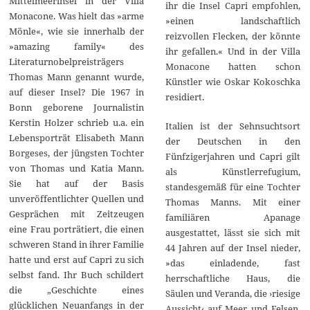
Mittelmeerinsel in der Villa
ihr die Insel Capri empfohlen,
Monacone. Was hielt das »arme
»einen landschaftlich
Mönle«, wie sie innerhalb der
reizvollen Flecken, der könnte
»amazing family« des
ihr gefallen.« Und in der Villa
Literaturnobelpreisträgers
Monacone hatten schon
Thomas Mann genannt wurde,
Künstler wie Oskar Kokoschka
auf dieser Insel? Die 1967 in
residiert.
Bonn geborene Journalistin
Kerstin Holzer schrieb u.a. ein
Italien ist der Sehnsuchtsort
Lebensporträt Elisabeth Mann
der Deutschen in den
Borgeses, der jüngsten Tochter
Fünfzigerjahren und Capri gilt
von Thomas und Katia Mann.
als Künstlerrefugium,
Sie hat auf der Basis
standesgemäß für eine Tochter
unveröffentlichter Quellen und
Thomas Manns. Mit einer
Gesprächen mit Zeitzeugen
familiären Apanage
eine Frau porträtiert, die einen
ausgestattet, lässt sie sich mit
schweren Stand in ihrer Familie
44 Jahren auf der Insel nieder,
hatte und erst auf Capri zu sich
»das einladende, fast
selbst fand. Ihr Buch schildert
herrschaftliche Haus, die
die „Geschichte eines
Säulen und Veranda, die ›riesige
glücklichen Neuanfangs in der
Aussicht‹ auf Meer und Felsen,