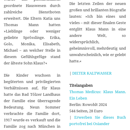
Die letzten Zeilen der neuen
geordnete Hauswesen durch
großen und brillanten Biografie
zahlreiche Dienstboten
lauten: »Ich bin eines und
erweitert. Die Eltern Katia uns
vieles – mit dieser finalen Geste
Thomas Mann hatten
entglitt Klaus Mann in eine
»Lieblinge oder weniger
andere Welt, so
geliebte Sprösslinge. Erika,
widersprüchlich,
Golo, Monika, Elisabeth,
geheimnisvoll, mehrdeutig und
Michael – an welcher Stelle in
unwahrscheinlich, wie er gelebt
diesem Gefühlsgefüge stand
hatte.«
der älteste Sohn Klaus?«
|
DIETER KALTWASSER
Die Kinder wuchsen in
begüterten und privilegierten
Titelangaben
Verhältnissen auf, für Klaus
Thomas Medicus: Klaus Mann.
hatte das Bad Tölzer Landhaus
Ein Leben
der Familie eine überragende
Berlin: Rowohlt 2024
Bedeutung. Neun Sommer
544 Seiten, 28 Euro
verbrachte die Familie dort,
|
Erwerben Sie dieses Buch
1917 wurde es verkauft und die
portofrei bei Osiander
Familie zog nach München in