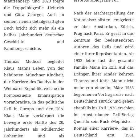
Stauffenberg‹ und 2020 folgte
die Doppelbiografie ›Heinrich
Nach der Machtergreifung der
und Götz George‹. Auch in
Nationalsozialisten emigrierte
seinem neuen detailgesättigten
er über Amsterdam, Zürich,
Buch bricht sich mehr als ein
Prag nach Paris. Er gerät in das
halbes Jahrhundert deutscher
Zentrum der bedeutendsten
Geschichte und
Autoren des Exils und wird
Familiengeschichte.
einer ihrer Repräsentanten. Ab
1933 lebte fast die gesamte
Thomas Medicus begleitet
Familie Mann im Exil. Auf das
Klaus Manns Leben von der
Drängen ihrer Kinder kehrten
behüteten Münchner Kindheit,
Thomas und Katia Mann nicht
der Karriere des Dandys in der
mehr von einer im März 1933
Weimarer Republik, welche die
begonnenen Vortragsreise nach
homosexuelle Emanzipation
Deutschland zurück und gehen
voranbrachte, in das politische
ebenfalls ins Exil. 1936 erschien
Exil in Europa und den USA.
im Amsterdamer Exil-Verlag
Klaus Mann verkörpert die
Querido sein Buch ›Mephisto –
bewegte erste Hälfte des 20.
Roman einer Karriere‹, das in
Jahrhunderts als schillernder
Deutschland erst 1981
Bohemien und als