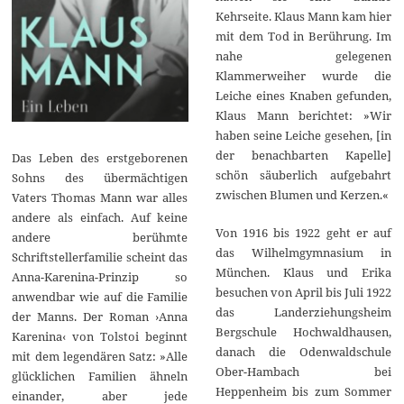
Kehrseite. Klaus Mann kam hier
mit dem Tod in Berührung. Im
nahe gelegenen
Klammerweiher wurde die
Leiche eines Knaben gefunden,
Klaus Mann berichtet: »Wir
haben seine Leiche gesehen, [in
der benachbarten Kapelle]
Das Leben des erstgeborenen
schön säuberlich aufgebahrt
Sohns des übermächtigen
zwischen Blumen und Kerzen.«
Vaters Thomas Mann war alles
andere als einfach. Auf keine
Von 1916 bis 1922 geht er auf
andere berühmte
das Wilhelmgymnasium in
Schriftstellerfamilie scheint das
München. Klaus und Erika
Anna-Karenina-Prinzip so
besuchen von April bis Juli 1922
anwendbar wie auf die Familie
das Landerziehungsheim
der Manns. Der Roman ›Anna
Bergschule Hochwaldhausen,
Karenina‹ von Tolstoi beginnt
danach die Odenwaldschule
mit dem legendären Satz: »Alle
Ober-Hambach bei
glücklichen Familien ähneln
Heppenheim bis zum Sommer
einander, aber jede