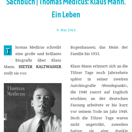
Sachbuch | Thomas Medicus: Klaus Mann.
Ein Leben
9. Mai 2024
1
6
.
M
homas Medicus schreibt
Bogenhausen; das Heim der
a
T
i
eine große und brillante
Familie bis 1933.
2
Biografie über Klaus
0
2
Klaus Mann erinnert sich an die
Mann.
DIETER KALTWASSER
4
Tölzer Tage noch Jahrzehnte
stellt sie vor.
später in seiner zweiten
Autobiografie ›Wendepunkt‹,
die 1940 zuerst auf Englisch
erschien; an der deutschen
Fassung arbeitete er bis kurz
vor seinem Tode im Jahr 1949.
Doch die Tölzer Tage waren
nicht ungetrübt, zuweilen
hatten sie eine dunkle