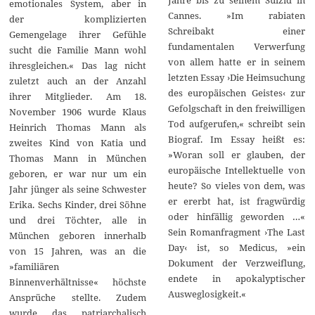
emotionales System, aber in
Cannes. »Im rabiaten
der komplizierten
Schreibakt einer
Gemengelage ihrer Gefühle
fundamentalen Verwerfung
sucht die Familie Mann wohl
von allem hatte er in seinem
ihresgleichen.« Das lag nicht
letzten Essay ›Die Heimsuchung
zuletzt auch an der Anzahl
des europäischen Geistes‹ zur
ihrer Mitglieder. Am 18.
Gefolgschaft in den freiwilligen
November 1906 wurde Klaus
Tod aufgerufen,« schreibt sein
Heinrich Thomas Mann als
Biograf. Im Essay heißt es:
zweites Kind von Katia und
»Woran soll er glauben, der
Thomas Mann in München
europäische Intellektuelle von
geboren, er war nur um ein
heute? So vieles von dem, was
Jahr jünger als seine Schwester
er ererbt hat, ist fragwürdig
Erika. Sechs Kinder, drei Söhne
oder hinfällig geworden …«
und drei Töchter, alle in
Sein Romanfragment ›The Last
München geboren innerhalb
Day‹ ist, so Medicus, »ein
von 15 Jahren, was an die
Dokument der Verzweiflung,
»familiären
endete in apokalyptischer
Binnenverhältnisse« höchste
Ausweglosigkeit.«
Ansprüche stellte. Zudem
wurde das patriarchalisch