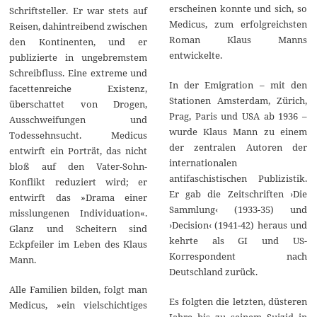
erscheinen konnte und sich, so
Schriftsteller. Er war stets auf
Medicus, zum erfolgreichsten
Reisen, dahintreibend zwischen
Roman Klaus Manns
den Kontinenten, und er
entwickelte.
publizierte in ungebremstem
Schreibfluss. Eine extreme und
In der Emigration – mit den
facettenreiche Existenz,
Stationen Amsterdam, Zürich,
überschattet von Drogen,
Prag, Paris und USA ab 1936 –
Ausschweifungen und
wurde Klaus Mann zu einem
Todessehnsucht. Medicus
der zentralen Autoren der
entwirft ein Porträt, das nicht
internationalen
bloß auf den Vater-Sohn-
antifaschistischen Publizistik.
Konflikt reduziert wird; er
Er gab die Zeitschriften ›Die
entwirft das »Drama einer
Sammlung‹ (1933-35) und
misslungenen Individuation«.
›Decision‹ (1941-42) heraus und
Glanz und Scheitern sind
kehrte als GI und US-
Eckpfeiler im Leben des Klaus
Korrespondent nach
Mann.
Deutschland zurück.
Alle Familien bilden, folgt man
Es folgten die letzten, düsteren
Medicus, »ein vielschichtiges
Jahre bis zu seinem Suizid in