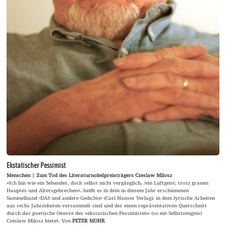
Ekstatischer Pessimist
Menschen | Zum Tod des Literaturnobelpreisträgers Czeslaw Milosz
»Ich bin wie ein Sehender, doch selbst nicht vergänglich, /ein Luftgeist, trotz grauen
Hauptes und Altersgebrechen«, heißt es in dem in diesem Jahr erschienenen
Sammelband ›DAS und andere Gedichte‹ (Carl Hanser Verlag), in dem lyrische Arbeiten
aus sechs Jahrzehnten versammelt sind und der einen repräsentativen Querschnitt
durch das poetische Oeuvre des »ekstatischen Pessimisten« (so ein Selbstzeugnis)
Czeslaw Milosz bietet. Von
PETER MOHR