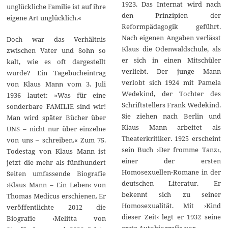
1923. Das Internat wird nach
unglückliche Familie ist auf ihre
den Prinzipien der
eigene Art unglücklich.«
Reformpädagogik geführt.
Nach eigenen Angaben verlässt
Doch war das Verhältnis
Klaus die Odenwaldschule, als
zwischen Vater und Sohn so
er sich in einen Mitschüler
kalt, wie es oft dargestellt
verliebt. Der junge Mann
wurde? Ein Tagebucheintrag
verlobt sich 1924 mit Pamela
von Klaus Mann vom 3. Juli
Wedekind, der Tochter des
1936 lautet: »Was für eine
Schriftstellers Frank Wedekind.
sonderbare FAMILIE sind wir!
Sie ziehen nach Berlin und
Man wird später Bücher über
Klaus Mann arbeitet als
UNS – nicht nur über einzelne
Theaterkritiker. 1925 erscheint
von uns – schreiben.« Zum 75.
sein Buch ›Der fromme Tanz‹,
Todestag von Klaus Mann ist
einer der ersten
jetzt die mehr als fünfhundert
Homosexuellen-Romane in der
Seiten umfassende Biografie
deutschen Literatur. Er
›Klaus Mann – Ein Leben‹ von
bekennt sich zu seiner
Thomas Medicus erschienen. Er
Homosexualität. Mit ›Kind
veröffentlichte 2012 die
dieser Zeit‹ legt er 1932 seine
Biografie ›Melitta von
erste Autobiografie vor.