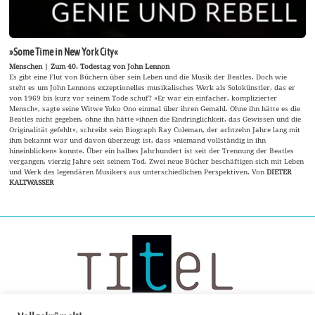
»Some Time in New York City«
Menschen | Zum 40. Todestag von John Lennon
Es gibt eine Flut von Büchern über sein Leben und die Musik der Beatles. Doch wie
steht es um John Lennons exzeptionelles musikalisches Werk als Solokünstler, das er
von 1969 bis kurz vor seinem Tode schuf? »Er war ein einfacher, komplizierter
Mensch«, sagte seine Witwe Yoko Ono einmal über ihren Gemahl. Ohne ihn hätte es die
Beatles nicht gegeben, ohne ihn hätte »ihnen die Eindringlichkeit, das Gewissen und die
Originalität gefehlt«, schreibt sein Biograph Ray Coleman, der achtzehn Jahre lang mit
ihm bekannt war und davon überzeugt ist, dass »niemand vollständig in ihn
hineinblicken« konnte. Über ein halbes Jahrhundert ist seit der Trennung der Beatles
vergangen, vierzig Jahre seit seinem Tod. Zwei neue Bücher beschäftigen sich mit Leben
und Werk des legendären Musikers aus unterschiedlichen Perspektiven. Von
DIETER
KALTWASSER