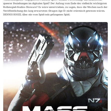
queerer Beziehungen im digitalen Spiel? Der Anfang vom Ende des vielleicht wichtigsten
Rollenspiel-Studios Bioware? Es wäre untertrieben, zu sagen, dass die Wochen nach der
Veröffentlichung des lang erwarteten ›Dragon Age II‹ nicht stürmisch gewesen wären.
DENNIS KOGEL über ein vom Spiel-sein gefangenes Spiel.