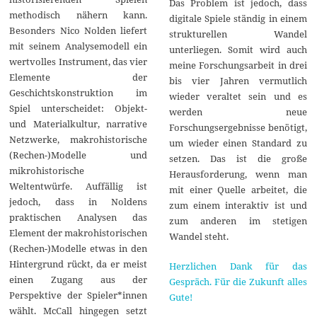
Das Problem ist jedoch, dass
methodisch nähern kann.
digitale Spiele ständig in einem
Besonders Nico Nolden liefert
strukturellen Wandel
mit seinem Analysemodell ein
unterliegen. Somit wird auch
wertvolles Instrument, das vier
meine Forschungsarbeit in drei
Elemente der
bis vier Jahren vermutlich
Geschichtskonstruktion im
wieder veraltet sein und es
Spiel unterscheidet: Objekt-
werden neue
und Materialkultur, narrative
Forschungsergebnisse benötigt,
Netzwerke, makrohistorische
um wieder einen Standard zu
(Rechen-)Modelle und
setzen. Das ist die große
mikrohistorische
Herausforderung, wenn man
Weltentwürfe. Auffällig ist
mit einer Quelle arbeitet, die
jedoch, dass in Noldens
zum einem interaktiv ist und
praktischen Analysen das
zum anderen im stetigen
Element der makrohistorischen
Wandel steht.
(Rechen-)Modelle etwas in den
Hintergrund rückt, da er meist
Herzlichen Dank für das
einen Zugang aus der
Gespräch. Für die Zukunft alles
Perspektive der Spieler*innen
Gute!
wählt. McCall hingegen setzt