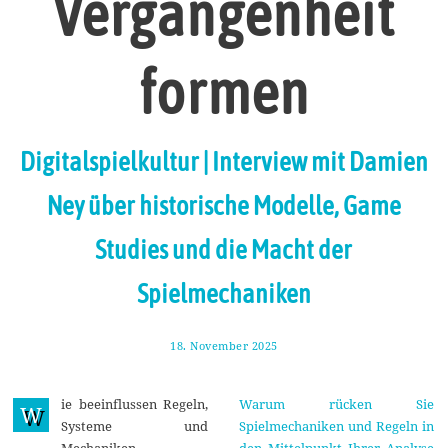
Vergangenheit
formen
Digitalspielkultur | Interview mit Damien
Ney über historische Modelle, Game
Studies und die Macht der
Spielmechaniken
18. November 2025
2
8
.
N
ie beeinflussen Regeln,
Warum rücken Sie
o
W
v
Systeme und
Spielmechaniken und Regeln in
e
Mechaniken
den Mittelpunkt Ihrer Analyse