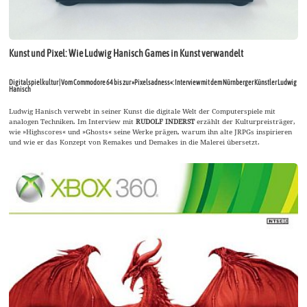
Kunst und Pixel: Wie Ludwig Hanisch Games in Kunst verwandelt
Digitalspielkultur | Vom Commodore 64 bis zur »Pixelsadness«: Interview mit dem Nürnberger Künstler Ludwig
Hanisch
Ludwig Hanisch verwebt in seiner Kunst die digitale Welt der Computerspiele mit
analogen Techniken. Im Interview mit
RUDOLF INDERST
erzählt der Kulturpreisträger,
wie »Highscores« und »Ghosts« seine Werke prägen, warum ihn alte JRPGs inspirieren
und wie er das Konzept von Remakes und Demakes in die Malerei übersetzt.