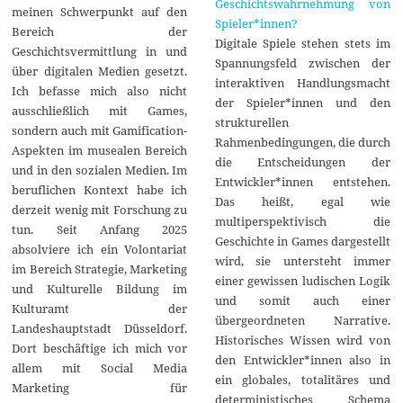
Geschichtswahrnehmung von
meinen Schwerpunkt auf den
Spieler*innen?
Bereich der
Digitale Spiele stehen stets im
Geschichtsvermittlung in und
Spannungsfeld zwischen der
über digitalen Medien gesetzt.
interaktiven Handlungsmacht
Ich befasse mich also nicht
der Spieler*innen und den
ausschließlich mit Games,
strukturellen
sondern auch mit Gamification-
Rahmenbedingungen, die durch
Aspekten im musealen Bereich
die Entscheidungen der
und in den sozialen Medien. Im
Entwickler*innen entstehen.
beruflichen Kontext habe ich
Das heißt, egal wie
derzeit wenig mit Forschung zu
multiperspektivisch die
tun. Seit Anfang 2025
Geschichte in Games dargestellt
absolviere ich ein Volontariat
wird, sie untersteht immer
im Bereich Strategie, Marketing
einer gewissen ludischen Logik
und Kulturelle Bildung im
und somit auch einer
Kulturamt der
übergeordneten Narrative.
Landeshauptstadt Düsseldorf.
Historisches Wissen wird von
Dort beschäftige ich mich vor
den Entwickler*innen also in
allem mit Social Media
ein globales, totalitäres und
Marketing für
deterministisches Schema