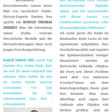
m
b
historisierender Games unser
historisierender Digitaler
e
Bild von Geschichte? Public-
Spiele, und wie unterscheidet
r
2
History-Experte Damien Ney
sich dieser Ansatz von
0
spricht mit
RUDOLF THOMAS
traditionellen narrativen oder
2
5
INDERST
über die Entstehung
ikonographischen Methoden?
seiner Studie, zentrale
Ich suche gerne die Nadel im
theoretische Modelle und die
Heuhaufen. Beim Lesen ist mir
Herausforderungen einer noch
irgendwann aufgefallen, dass
jungen Forschungsrichtung.
Geschichtsmodelle und Aspekte
der Spielmechaniken weniger
Rudolf Inderst (RI):
Guten Tag
thematisiert werden als
Damien Ney, vielen Dank, dass
historische Gebäude, Objekte,
Sie sich für unser Gespräch Zeit
die Story usw. Dieses Problem
nehmen. Bitte stellen Sie sich
wird aber von mehreren
im ersten Schritt unseren
Forscher*innen aus dem
Leser:innen vor und
deutschsprachigen Raum ganz
beschreiben Sie Ihr
klar benannt. Man muss
Arbeitsumfeld bzw. Ihre -
allerdings auch sagen, dass
schwerpunkte.
Gebäude oder Objekte viel
leichter greifbar sind als