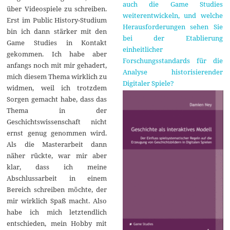
auch die Game Studies
über Videospiele zu schreiben.
weiterentwickeln, und welche
Erst im Public History-Studium
Herausforderungen sehen Sie
bin ich dann stärker mit den
bei der Etablierung
Game Studies in Kontakt
einheitlicher
gekommen. Ich habe aber
Forschungsstandards für die
anfangs noch mit mir gehadert,
Analyse historisierender
mich diesem Thema wirklich zu
Digitaler Spiele?
widmen, weil ich trotzdem
Sorgen gemacht habe, dass das
Thema in der
Geschichtswissenschaft nicht
ernst genug genommen wird.
Als die Masterarbeit dann
näher rückte, war mir aber
klar, dass ich meine
Abschlussarbeit in einem
Bereich schreiben möchte, der
mir wirklich Spaß macht. Also
habe ich mich letztendlich
entschieden, mein Hobby mit