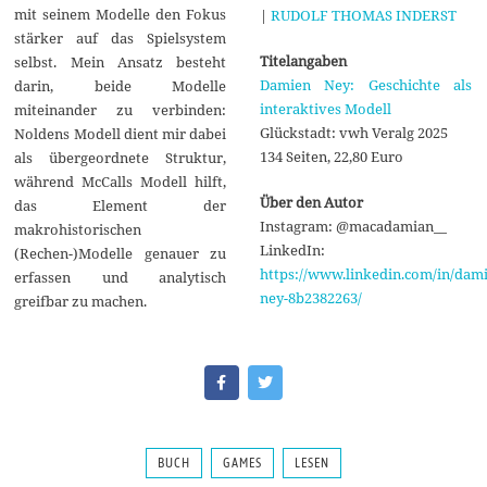
mit seinem Modelle den Fokus
|
RUDOLF THOMAS INDERST
stärker auf das Spielsystem
Titelangaben
selbst. Mein Ansatz besteht
Damien Ney: Geschichte als
darin, beide Modelle
interaktives Modell
miteinander zu verbinden:
Glückstadt: vwh Veralg 2025
Noldens Modell dient mir dabei
134 Seiten, 22,80 Euro
als übergeordnete Struktur,
während McCalls Modell hilft,
Über den Autor
das Element der
Instagram: @macadamian__
makrohistorischen
LinkedIn:
(Rechen-)Modelle genauer zu
https://www.linkedin.com/in/dam
erfassen und analytisch
ney-8b2382263/
greifbar zu machen.
BUCH
GAMES
LESEN