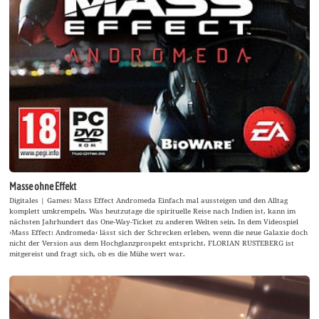
Masse ohne Effekt
Digitales | Games: Mass Effect Andromeda Einfach mal aussteigen und den Alltag
komplett umkrempeln. Was heutzutage die spirituelle Reise nach Indien ist, kann im
nächsten Jahrhundert das One-Way-Ticket zu anderen Welten sein. In dem Videospiel
›Mass Effect: Andromeda‹ lässt sich der Schrecken erleben, wenn die neue Galaxie doch
nicht der Version aus dem Hochglanzprospekt entspricht. FLORIAN RUSTEBERG ist
mitgereist und fragt sich, ob es die Mühe wert war.