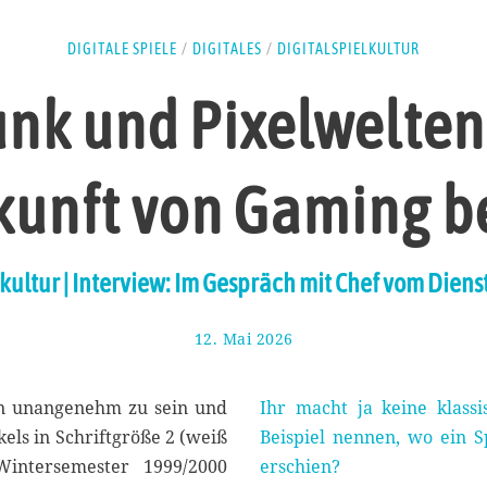
DIGITALE SPIELE
/
DIGITALES
/
DIGITALSPIELKULTUR
k und Pixelwelten:
kunft von Gaming b
kultur | Interview: Im Gespräch mit Chef vom Diens
12. Mai 2026
3
0
.
M
nen unangenehm zu sein und
Ihr macht ja keine klass
a
els in Schriftgröße 2 (weiß
Beispiel nennen, wo ein S
i
intersemester 1999/2000
erschien?
2