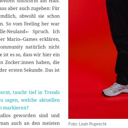
sweiten Shitstorm am Hals.
uss aber auch zugeben: Für
mdlich, obwohl sie schon
en. So vom Feeling her war
lle-Neuland«- Spruch. Ich
er Mario‹-Games erklären,
ommunity natürlich nicht
ist es so, dass wir hier ein
en Zocker:innen haben, die
er ersten Sekunde. Das ist
ernt, taucht tief in Trends
u sagen, welche aktuellen
n markieren?
tudios geworden sind und
t man auch an den meisten
Foto: Leah Ruprecht