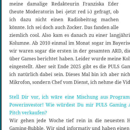
meine damalige Redakteurin Franziska Eder
(heute Moderatorin bei ›jetzt red i‹) gefragt, ob
ich dazu nicht einen Radiobeitrag machen
könnte. Ich sei doch auch Zocker. Das fanden alle
ziemlich cool. Also kam es danach zu einer langjäh
Kolumne. Ab 2010 einmal im Monat sogar im Bayeris
wir waren sogar die ersten in der gesamten ARD, d
über Games berichtet haben. Leider wurde meine Ko
eingestellt. Aber seit Ende 2025 gibt es die PULS G
ich natürlich dabei sein. Dieses Mal bin ich aber n
Mikrofon, sondern Chef vom Dienst, ich nehme die Vid
Stell Dir vor, ich wäre eine Mischung aus Program
Powerinvestor! Wie würdest Du mir PULS Gaming A
Pitch verkaufen?
Wir gehen jede Woche tief rein in die neuesten 
Gaming-Bubble. Wir sind informativ und haben einen 