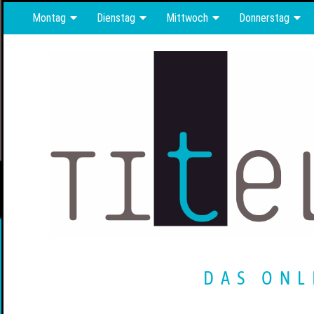
Montag
Dienstag
Mittwoch
Donnerstag
DAS ONL