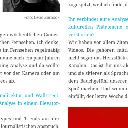
zugespitzt, weil ich finde, 
Foto: Leon Zarbock
Ihr verbindet eure Analyse
kulturellen Phänomene o
rigen wöchentlichen Games-
verstärken?
chen Fernsehen. Ich denke,
Wir haben vor allem Zita
ie im Fernsehen regelmäßig
Videos. Die gehören mitt
lumne nach ein paar Jahren
nicht sogar das Herzstück 
aming Analyse und da wollte
Kanälen. Das ist für uns a
icht vor der Kamera oder am
und sie zitieren als Sprac
eos ab.
dem Bauchgefühl unserer 
Spaß machen. Und wenn e
mdirektor und Wallstreet-
einfällt, der letzte Woche 
nalyse in einem Elevator-
Hypes und Trends aus der
journalistischen Anspruch;