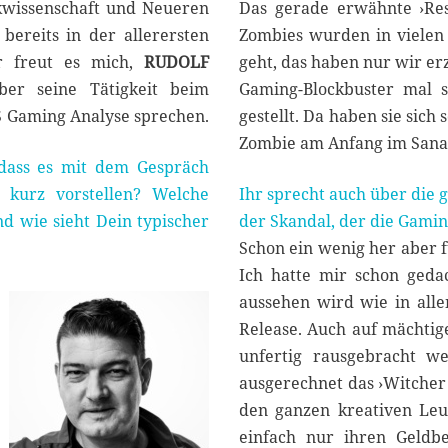
0
kwissenschaft und Neueren
Das gerade erwähnte ›Res
2
bereits in der allerersten
Zombies wurden in vielen 
6
r freut es mich,
RUDOLF
geht, das haben nur wir er
er seine Tätigkeit beim
Gaming-Blockbuster mal 
S Gaming Analyse sprechen.
gestellt. Da haben sie sic
Zombie am Anfang im Sanato
 dass es mit dem Gespräch
 kurz vorstellen? Welche
Ihr sprecht auch über die 
nd wie sieht Dein typischer
der Skandal, der die Gami
Schon ein wenig her aber f
Ich hatte mir schon geda
aussehen wird wie in alle
Release. Auch auf mächtig
unfertig rausgebracht w
ausgerechnet das ›Witcher 
den ganzen kreativen Leut
einfach nur ihren Geldbe