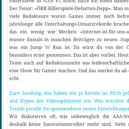
Folterszene in ›GTA V‹, schon hatte ich einen lande
Der Tenor: »ÖRR-Killerspiele-Debatten-Depp«. Man m
viele Redakteure waren Games immer noch befre
jahrelange alle Unterhaltungs-Umsatzrekorde brach
das ein wenig wie Merkels »Internet-ist-für-uns-a
musste damals in manchen Beiträgen zu neuen ›Sup
was ein Jump ’n‘ Run ist. Da wirst du von der C
besonders ernst genommen. Das ist aber vorbei. Heute 
Team auch auf Redaktionsseite aus leidenschaftlich
eine Show für Gamer machen. Und das merkst du ab d
echt.
Eure Sendung, das haben wir ja bereits im Pitch gel
und Hypes der Videospielszene ein. Was würdest d
Trends gerade die spannendsten neuen Entwicklunge
Wir diskutieren oft, wie unbeweglich die AAA-S
deshalb keine Innovationstreiber mehr sind. Sieh