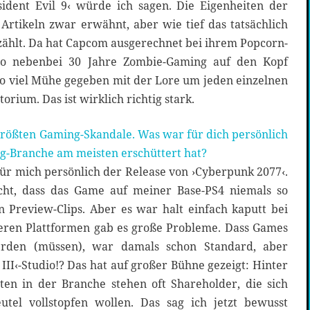
ident Evil 9‹ würde ich sagen. Die Eigenheiten der
Artikeln zwar erwähnt, aber wie tief das tatsächlich
zählt. Da hat Capcom ausgerechnet bei ihrem Popcorn-
so nebenbei 30 Jahre Zombie-Gaming auf den Kopf
h so viel Mühe gegeben mit der Lore um jeden einzelnen
rium. Das ist wirklich richtig stark.
größten Gaming-Skandale. Was war für dich persönlich
ng-Branche am meisten erschüttert hat?
ür mich persönlich der Release von ›Cyberpunk 2077‹.
cht, dass das Game auf meiner Base-PS4 niemals so
n Preview-Clips. Aber es war halt einfach kaputt bei
eren Plattformen gab es große Probleme. Dass Games
erden (müssen), war damals schon Standard, aber
III‹-Studio!? Das hat auf großer Bühne gezeigt: Hinter
en in der Branche stehen oft Shareholder, die sich
utel vollstopfen wollen. Das sag ich jetzt bewusst