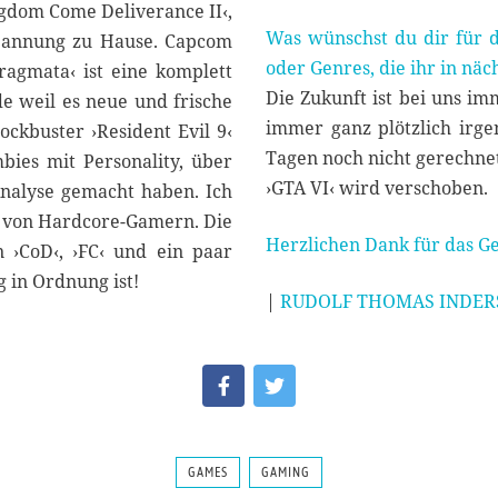
ngdom Come Deliverance II‹,
Was wünschst du dir für 
 Spannung zu Hause. Capcom
oder Genres, die ihr in näch
ragmata‹ ist eine komplett
Die Zukunft ist bei uns im
de weil es neue und frische
immer ganz plötzlich irg
ockbuster ›Resident Evil 9‹
Tagen noch nicht gerechnet
bies mit Personality, über
›GTA VI‹ wird verschoben.
Analyse gemacht haben. Ich
ve von Hardcore-Gamern. Die
Herzlichen Dank für das Ge
 ›CoD‹, ›FC‹ und ein paar
g in Ordnung ist!
|
RUDOLF THOMAS INDER
GAMES
GAMING