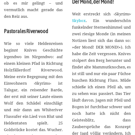
Der Mond, der Mond!
ob es mir gelingt – und
vermutlich macht gerade das
Weit erstreckt sich
›Skyrims‹
den Reiz aus.
Skybox
. Ein wunderschön
funkelnder Sternenhimmel und
Pastorales Riverwood
zwei riesige Monde (in meinen
Notizen liest sich das dann so:
Wie so viele Heldenreisen
»der Mond! DER MOND!«). Ich
beginnt Knives Geschichte
habe die Zeit vergessen. Knives
irgendwo im Nirgendwo: auf
stolpert den Berg herunter und
einem kleinen Pfad in Richtung
findet alte Mammutknochen, es
Holzfällerdorf Riverwood.
ist still und nur ein paar Füchse
Meine erste Begegnung mit den
huschen Richtung Fluss. Müde
Einwohnern ›Skyrims‹ ist
schieße ich einen Pfeil ab, um
Talsgar, ein reisender Barde,
zu sehen was passiert. Das Tier
der erst mit seiner Laute einem
läuft davon. Jagen mit Pfeil und
Wolf den Schädel einschlägt
Bogen ist furchtbar schwer und
und mir dann am Whiteriver
noch hatte ich nicht den
Flussufer ein Lied von Blut und
Geistesblitz, dass
Heldentaten spielt. 25
Zaubersprüche das Konzept
Goldstücke kostet das. Wucher.
der Jagd völlig verändern. Ich