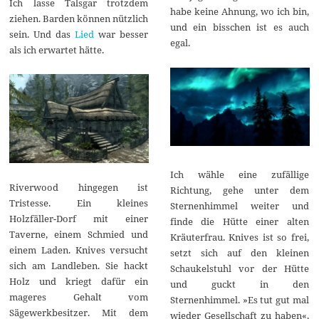
Ich lasse Talsgar trotzdem
habe keine Ahnung, wo ich bin,
ziehen. Barden können nützlich
und ein bisschen ist es auch
sein. Und das
Lied
war besser
egal.
als ich erwartet hätte.
Ich wähle eine zufällige
Riverwood hingegen ist
Richtung, gehe unter dem
Tristesse. Ein kleines
Sternenhimmel weiter und
Holzfäller-Dorf mit einer
finde die Hütte einer alten
Taverne, einem Schmied und
Kräuterfrau. Knives ist so frei,
einem Laden. Knives versucht
setzt sich auf den kleinen
sich am Landleben. Sie hackt
Schaukelstuhl vor der Hütte
Holz und kriegt dafür ein
und guckt in den
mageres Gehalt vom
Sternenhimmel. »Es tut gut mal
Sägewerkbesitzer. Mit dem
wieder Gesellschaft zu haben«,