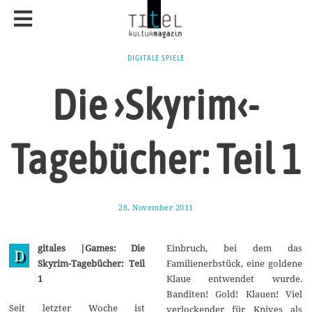
DIGITALE SPIELE
Die ›Skyrim‹-
Tagebücher: Teil 1
28. November 2011
2
5
.
S
gitales |Games: Die
Einbruch, bei dem das
e
D
p
Skyrim-Tagebücher: Teil
Familienerbstück, eine goldene
t
1
Klaue entwendet wurde.
e
m
Banditen! Gold! Klauen! Viel
b
Seit letzter Woche ist
verlockender für Knives als
e