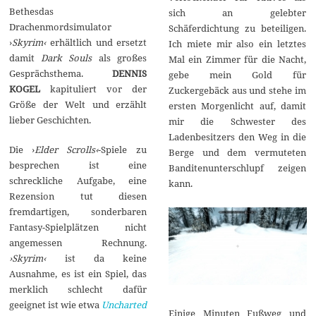
Bethesdas
r
sich an gelebter
2
Drachenmordsimulator
Schäferdichtung zu beteiligen.
0
›
Skyrim‹
erhältlich und ersetzt
1
Ich miete mir also ein letztes
7
damit
Dark Souls
als großes
Mal ein Zimmer für die Nacht,
Gesprächsthema.
DENNIS
gebe mein Gold für
KOGEL
kapituliert vor der
Zuckergebäck aus und stehe im
Größe der Welt und erzählt
ersten Morgenlicht auf, damit
lieber Geschichten.
mir die Schwester des
Ladenbesitzers den Weg in die
Die ›
Elder Scrolls‹
-Spiele zu
Berge und dem vermuteten
besprechen ist eine
Banditenunterschlupf zeigen
schreckliche Aufgabe, eine
kann.
Rezension tut diesen
fremdartigen, sonderbaren
Fantasy-Spielplätzen nicht
angemessen Rechnung.
›Skyrim‹
ist da keine
Ausnahme, es ist ein Spiel, das
merklich schlecht dafür
geeignet ist wie etwa
Uncharted
Einige Minuten Fußweg und