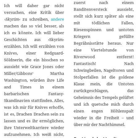
zuerst nach einem
Ich will daher gar nicht
Banditenversteck aussieht,
versuchen, eine Kritik über
stellt sich kurz später als eine
›Skyrim‹
zu schreiben,
andere
mit tödlichen Fallen,
machen das so viel besser, als
Riesenspinnen und untoten
ich es könnte. Ich will lieber
Kriegern gefüllte
Geschichten aus ›Skyrim‹
Begräbnisstätte heraus. Nur
erzählen. Ich will erzählen von
eine Viertelstunde von
Knives, einer Redguard-
Riverwood entfernt!
Söldnerin, die ein bisschen so
Fantastisch! Nach
aussieht wie Grace Jones oder
Schwingbeilen, Nageltoren und
Miller/Gibbons‘ Martha
Stolperfallen ist die goldene
Washington, würden ihre Life
Klaue mein, die Untoten
and Times in einem
zurückgeschlagen, das
barbarischen Fantasy-
Geheimnis des Tempels gelüftet
Skandinavien stattfinden. Alles,
und ich quetsche mich durch
was ich mir für Knives erhoffe,
einen engen Höhlenspalt
ist es, Drachen Drachen sein zu
wieder in die Freiheit – und
lassen und es ihr ermöglichen,
über mir der Nachthimmel.
ihre Unterweltkarriere wieder
aufzunehmen. Ich weiß nicht,