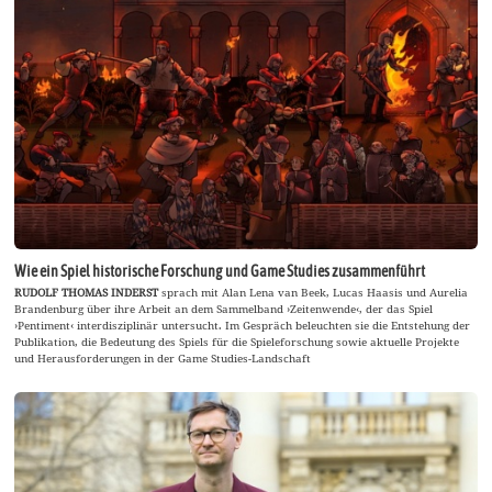
Wie ein Spiel historische Forschung und Game Studies zusammenführt
RUDOLF THOMAS INDERST
sprach mit Alan Lena van Beek, Lucas Haasis und Aurelia
Brandenburg über ihre Arbeit an dem Sammelband ›Zeitenwende‹, der das Spiel
›Pentiment‹ interdisziplinär untersucht. Im Gespräch beleuchten sie die Entstehung der
Publikation, die Bedeutung des Spiels für die Spieleforschung sowie aktuelle Projekte
und Herausforderungen in der Game Studies-Landschaft