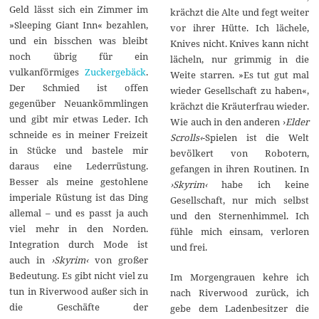
Geld lässt sich ein Zimmer im
krächzt die Alte und fegt weiter
»Sleeping Giant Inn« bezahlen,
vor ihrer Hütte. Ich lächele,
und ein bisschen was bleibt
Knives nicht. Knives kann nicht
noch übrig für ein
lächeln, nur grimmig in die
vulkanförmiges
Zuckergebäck
.
Weite starren. »Es tut gut mal
Der Schmied ist offen
wieder Gesellschaft zu haben«,
gegenüber Neuankömmlingen
krächzt die Kräuterfrau wieder.
und gibt mir etwas Leder. Ich
Wie auch in den anderen ›
Elder
schneide es in meiner Freizeit
Scrolls‹
-Spielen ist die Welt
in Stücke und bastele mir
bevölkert von Robotern,
daraus eine Lederrüstung.
gefangen in ihren Routinen. In
Besser als meine gestohlene
›Skyrim‹
habe ich keine
imperiale Rüstung ist das Ding
Gesellschaft, nur mich selbst
allemal – und es passt ja auch
und den Sternenhimmel. Ich
viel mehr in den Norden.
fühle mich einsam, verloren
Integration durch Mode ist
und frei.
auch in
›Skyrim‹
von großer
Bedeutung. Es gibt nicht viel zu
Im Morgengrauen kehre ich
tun in Riverwood außer sich in
nach Riverwood zurück, ich
die Geschäfte der
gebe dem Ladenbesitzer die