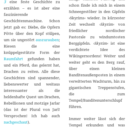
3
eine feste Geschichte zu
schon finde ich mich in einem
erzählen – es ist aber eine
Schneegestöber in den Gipfeln
faszinierende
›Skyrims‹ wieder. In kürzester
Geschichtenmaschine. Schon
Zeit wechselt
›Skyrim‹
von
jetzt gab es: Diebe, die Opfern
friedlicher nordischer
Pötte über den Kopf stülpen,
Pastorale zu windumtosten
um sie ungestört
auszurauben
;
Berggipfeln.
›Skyrim‹
ist eine
Riesen die eine
verdichtete Idee des
knüppelgestützte Form der
Wikingernordens! Weiter und
Raumfahrt
gefunden haben
weiter geht es den Berg rauf,
und ein Pferd, das gelernt hat,
über einen kleinen
Drachen zu reiten. Alle diese
Banditenaußenposten in einem
Geschichten sind spannender,
verwitterten Wachturm, hin zu
liebenswerter und weitaus
gigantischen Treppenstufen,
interessanter als die
die zum
heldenhafte Quest um Drachen,
Tempel/Banditenunterschlupf
Rebellionen und motzige Jarlar
führen.
(das ist der Plural von Jarl!
Versprochen! Ich hab auch
Immer weiter lässt sich der
nachgeschaut
).
Tempel erkunden und was