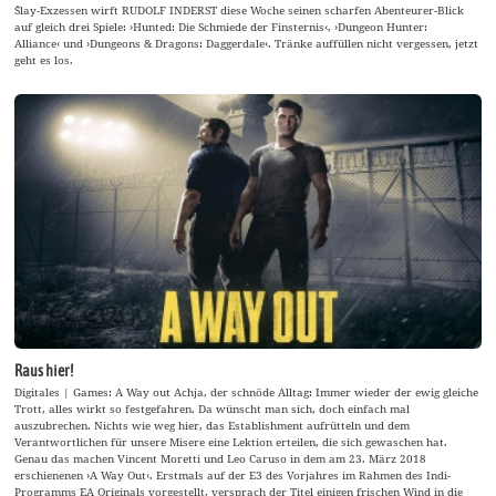
´Slay-Exzessen wirft RUDOLF INDERST diese Woche seinen scharfen Abenteurer-Blick
auf gleich drei Spiele: ›Hunted: Die Schmiede der Finsternis‹, ›Dungeon Hunter:
Alliance‹ und ›Dungeons & Dragons: Daggerdale‹. Tränke auffüllen nicht vergessen, jetzt
geht es los.
Raus hier!
Digitales | Games: A Way out Achja, der schnöde Alltag: Immer wieder der ewig gleiche
Trott, alles wirkt so festgefahren. Da wünscht man sich, doch einfach mal
auszubrechen. Nichts wie weg hier, das Establishment aufrütteln und dem
Verantwortlichen für unsere Misere eine Lektion erteilen, die sich gewaschen hat.
Genau das machen Vincent Moretti und Leo Caruso in dem am 23. März 2018
erschienenen ›A Way Out‹. Erstmals auf der E3 des Vorjahres im Rahmen des Indi-
Programms EA Originals vorgestellt, versprach der Titel einigen frischen Wind in die