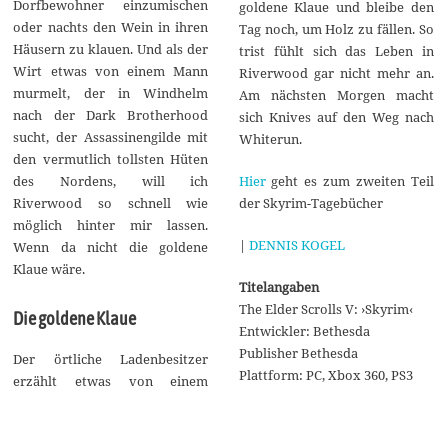
Dorfbewohner einzumischen
goldene Klaue und bleibe den
oder nachts den Wein in ihren
Tag noch, um Holz zu fällen. So
Häusern zu klauen. Und als der
trist fühlt sich das Leben in
Wirt etwas von einem Mann
Riverwood gar nicht mehr an.
murmelt, der in Windhelm
Am nächsten Morgen macht
nach der Dark Brotherhood
sich Knives auf den Weg nach
sucht, der Assassinengilde mit
Whiterun.
den vermutlich tollsten Hüten
Hier
geht es zum zweiten Teil
des Nordens, will ich
der Skyrim-Tagebücher
Riverwood so schnell wie
möglich hinter mir lassen.
|
DENNIS KOGEL
Wenn da nicht die goldene
Klaue wäre.
Titelangaben
The Elder Scrolls V: ›Skyrim‹
Die goldene Klaue
Entwickler: Bethesda
Publisher Bethesda
Der örtliche Ladenbesitzer
Plattform: PC, Xbox 360, PS3
erzählt etwas von einem