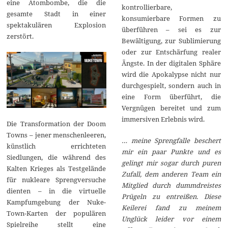
eine Atombombe, die die
kontrollierbare,
gesamte Stadt in einer
konsumierbare Formen zu
spektakulären Explosion
überführen – sei es zur
zerstört.
Bewältigung, zur Sublimierung
oder zur Entschärfung realer
Ängste. In der digitalen Sphäre
wird die Apokalypse nicht nur
durchgespielt, sondern auch in
eine Form überführt, die
Vergnügen bereitet und zum
immersiven Erlebnis wird.
Die Transformation der Doom
Towns – jener menschenleeren,
… meine Sprengfalle beschert
künstlich errichteten
mir ein paar Punkte und es
Siedlungen, die während des
gelingt mir sogar durch puren
Kalten Krieges als Testgelände
Zufall, dem anderen Team ein
für nukleare Sprengversuche
Mitglied durch dummdreistes
dienten – in die virtuelle
Prügeln zu entreißen. Diese
Kampfumgebung der Nuke-
Keilerei fand zu meinem
Town-Karten der populären
Unglück leider vor einem
Spielreihe stellt eine