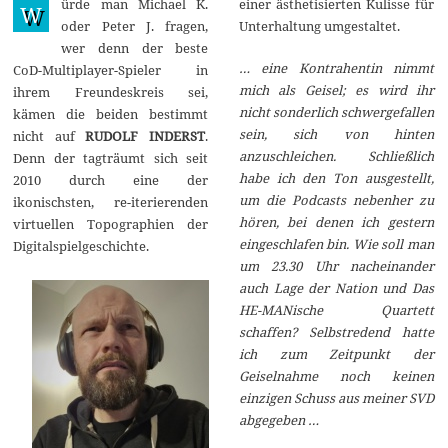
ürde man Michael K.
einer ästhetisierten Kulisse für
ä
W
r
oder Peter J. fragen,
Unterhaltung umgestaltet.
z
wer denn der beste
2
0
… eine Kontrahentin nimmt
CoD-Multiplayer-Spieler in
2
mich als Geisel; es wird ihr
ihrem Freundeskreis sei,
5
nicht sonderlich schwergefallen
kämen die beiden bestimmt
sein, sich von hinten
nicht auf
RUDOLF INDERST
.
anzuschleichen. Schließlich
Denn der tagträumt sich seit
habe ich den Ton ausgestellt,
2010 durch eine der
um die Podcasts nebenher zu
ikonischsten, re-iterierenden
hören, bei denen ich gestern
virtuellen Topographien der
eingeschlafen bin. Wie soll man
Digitalspielgeschichte.
um 23.30 Uhr nacheinander
auch Lage der Nation und Das
HE-MANische Quartett
schaffen? Selbstredend hatte
ich zum Zeitpunkt der
Geiselnahme noch keinen
einzigen Schuss aus meiner SVD
abgegeben …