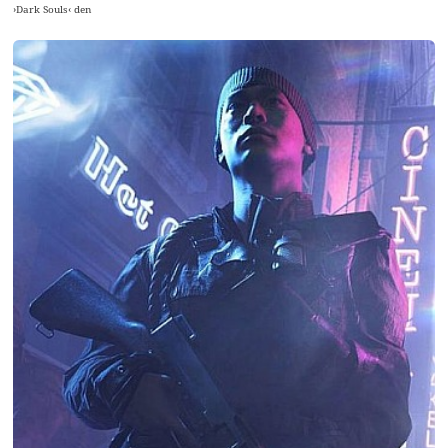
›Dark Souls‹ den