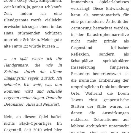
Zoom! Okay, okay. Entspannen.
immersiven Spielerlebnisses
Zeit kaufen, ja, genau. Ich kaufe
verdrängt. Diese Entwicklung
Zeit, indem ich eine
kann als symptomatisch für
Blendgranate werfe. Vielleicht
eine postmoderne Ästhetik der
erwische ich sogar einen in das
Zerstörung betrachtet werden,
Haus stürmenden Schützen
in der Katastrophennarrative
oder eine Schützin. Meine gute
nicht mehr primär als
alte Tanto .22 würde kurzen …
Gegenstand kritischer
Reflexion, sondern als
… zu spät werfe ich die
Schauplätze spektakulärer
Handgranate, die wie in
Inszenierung fungieren.
Zeitlupe durch die offene
Besonders bemerkenswert ist
Eingangstür segelt, zurück. Ich
die ironische Umkehrung der
schlucke. Ich weiß, was nun
ursprünglichen Funktion dieser
kommen wird und schließe
Orte. Während die Doom
ergeben meine Augen. Dann die
Towns einst gespenstische
Detonation. Alles auf Neustart.
Stätten der Stille waren, in
denen die Auswirkungen
Nein, an diesem Spiel haftet
nuklearer Detonationen auf
nichts Black-Ops-artiges. Im
leblose Architektur untersucht
Gegenteil. Seit 2010 wird hier
wurden, sind sie nun von