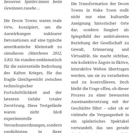
besseren Spieler:innen beim
Die Transformation der Doom
Gewinnen zusehe …
Towns in Nuke Town stellt
nicht nur eine kulturelle
Die Doom Towns waren reale
Aneignung historischer Orte
Orte, konzipiert, um die
dar, sondern fungiert als
Auswirkungen nuklearer
Spiegelbild der ambivalenten
Detonationen auf eine typische
Beziehung der Gesellschaft zu
amerikanische Kleinstadt zu
Gewalt, Erinnerung und
simulieren
(Matthews 2012,
Virtualität. Sie macht sichtbar,
S.85)
. Sie standen emblematisch
wie kollektive Ängste in fiktive,
für die existentielle Bedrohung
interaktive Welten übertragen
des Kalten Krieges, für das
werden, um sie zu verarbeiten
fragile Gleichgewicht zwischen
und zu kontrollieren. Doch
technologischer
bleibt die Frage offen, ob dieser
Fortschrittlichkeit und der
Prozess zu einer bewussten
latenten Gefahr totaler
Auseinandersetzung mit der
Zerstörung. Diese Testgelände
Geschichte führt – oder ob er
waren nicht bloß
vielmehr die Vergangenheit in
experimentelle
ein spielerisches Spektakel
Versuchsanordnungen, sondern
verwandelt, das uns gerade
verdichteten in ihrer