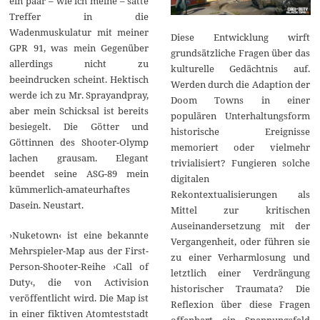
ein paar – wie ich meine – satte
Treffer in die
Wadenmuskulatur mit meiner
Diese Entwicklung wirft
GPR 91, was mein Gegenüber
grundsätzliche Fragen über das
allerdings nicht zu
kulturelle Gedächtnis auf.
beeindrucken scheint. Hektisch
Werden durch die Adaption der
werde ich zu Mr. Sprayandpray,
Doom Towns in einer
aber mein Schicksal ist bereits
populären Unterhaltungsform
besiegelt. Die Götter und
historische Ereignisse
Göttinnen des Shooter-Olymp
memoriert oder vielmehr
lachen grausam. Elegant
trivialisiert? Fungieren solche
beendet seine ASG-89 mein
digitalen
kümmerlich-amateurhaftes
Rekontextualisierungen als
Dasein. Neustart.
Mittel zur kritischen
Auseinandersetzung mit der
›Nuketown‹ ist eine bekannte
Vergangenheit, oder führen sie
Mehrspieler-Map aus der First-
zu einer Verharmlosung und
Person-Shooter-Reihe ›Call of
letztlich einer Verdrängung
Duty‹, die von Activision
historischer Traumata? Die
veröffentlicht wird. Die Map ist
Reflexion über diese Fragen
in einer fiktiven Atomteststadt
offenbart ein Spannungsfeld