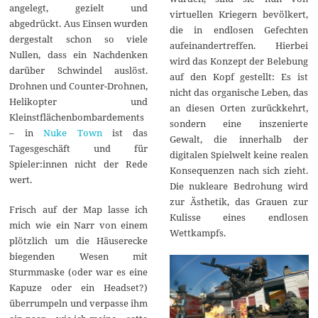
angelegt, gezielt und
virtuellen Kriegern bevölkert,
abgedrückt. Aus Einsen wurden
die in endlosen Gefechten
dergestalt schon so viele
aufeinandertreffen. Hierbei
Nullen, dass ein Nachdenken
wird das Konzept der Belebung
darüber Schwindel auslöst.
auf den Kopf gestellt: Es ist
Drohnen und Counter-Drohnen,
nicht das organische Leben, das
Helikopter und
an diesen Orten zurückkehrt,
Kleinstflächenbombardements
sondern eine inszenierte
– in
Nuke Town
ist das
Gewalt, die innerhalb der
Tagesgeschäft und für
digitalen Spielwelt keine realen
Spieler:innen nicht der Rede
Konsequenzen nach sich zieht.
wert.
Die nukleare Bedrohung wird
zur Ästhetik, das Grauen zur
Frisch auf der Map lasse ich
Kulisse eines endlosen
mich wie ein Narr von einem
Wettkampfs.
plötzlich um die Häuserecke
biegenden Wesen mit
Sturmmaske (oder war es eine
Kapuze oder ein Headset?)
überrumpeln und verpasse ihm