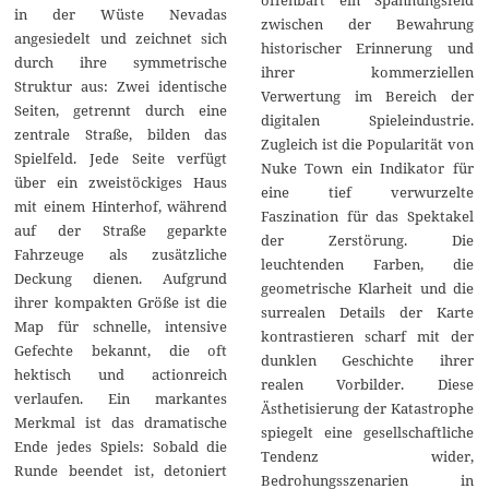
in der Wüste Nevadas
zwischen der Bewahrung
angesiedelt und zeichnet sich
historischer Erinnerung und
durch ihre symmetrische
ihrer kommerziellen
Struktur aus: Zwei identische
Verwertung im Bereich der
Seiten, getrennt durch eine
digitalen Spieleindustrie.
zentrale Straße, bilden das
Zugleich ist die Popularität von
Spielfeld. Jede Seite verfügt
Nuke Town ein Indikator für
über ein zweistöckiges Haus
eine tief verwurzelte
mit einem Hinterhof, während
Faszination für das Spektakel
auf der Straße geparkte
der Zerstörung. Die
Fahrzeuge als zusätzliche
leuchtenden Farben, die
Deckung dienen. Aufgrund
geometrische Klarheit und die
ihrer kompakten Größe ist die
surrealen Details der Karte
Map für schnelle, intensive
kontrastieren scharf mit der
Gefechte bekannt, die oft
dunklen Geschichte ihrer
hektisch und actionreich
realen Vorbilder. Diese
verlaufen. Ein markantes
Ästhetisierung der Katastrophe
Merkmal ist das dramatische
spiegelt eine gesellschaftliche
Ende jedes Spiels: Sobald die
Tendenz wider,
Runde beendet ist, detoniert
Bedrohungsszenarien in