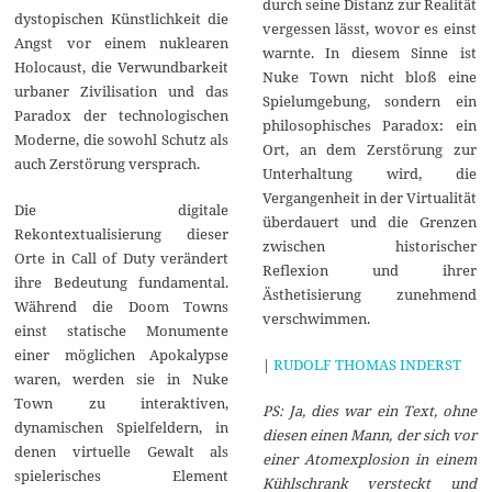
durch seine Distanz zur Realität
dystopischen Künstlichkeit die
vergessen lässt, wovor es einst
Angst vor einem nuklearen
warnte. In diesem Sinne ist
Holocaust, die Verwundbarkeit
Nuke Town nicht bloß eine
urbaner Zivilisation und das
Spielumgebung, sondern ein
Paradox der technologischen
philosophisches Paradox: ein
Moderne, die sowohl Schutz als
Ort, an dem Zerstörung zur
auch Zerstörung versprach.
Unterhaltung wird, die
Vergangenheit in der Virtualität
Die digitale
überdauert und die Grenzen
Rekontextualisierung dieser
zwischen historischer
Orte in Call of Duty verändert
Reflexion und ihrer
ihre Bedeutung fundamental.
Ästhetisierung zunehmend
Während die Doom Towns
verschwimmen.
einst statische Monumente
einer möglichen Apokalypse
|
RUDOLF THOMAS INDERST
waren, werden sie in Nuke
Town zu interaktiven,
PS: Ja, dies war ein Text, ohne
dynamischen Spielfeldern, in
diesen einen Mann, der sich vor
denen virtuelle Gewalt als
einer Atomexplosion in einem
spielerisches Element
Kühlschrank versteckt und