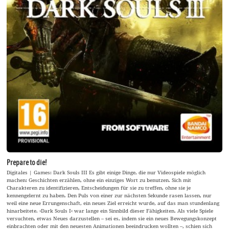
Prepare to die!
Digitales | Games: Dark Souls III Es gibt einige Dinge, die nur Videospiele möglich
machen: Geschichten erzählen, ohne ein einziges Wort zu benutzen. Sich mit
Charakteren zu identifizieren, Entscheidungen für sie zu treffen, ohne sie je
kennengelernt zu haben. Den Puls von einer zur nächsten Sekunde rasen lassen, nur
weil eine neue Errungenschaft, ein neues Ziel erreicht wurde, auf das man stundenlang
hinarbeitete. ›Dark Souls I‹ war lange ein Sinnbild dieser Fähigkeiten. Als viele Spiele
versuchten, etwas Neues darzustellen – sei es, indem sie ein neues Bewegungskonzept
einbrachten oder mit den neuesten Animationen beeindrucken wollten –, schien sich