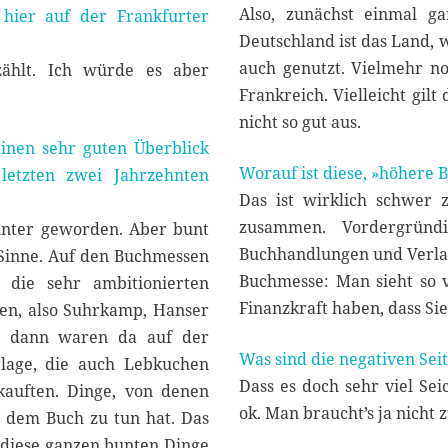
Also, zunächst einmal ga
 hier auf der Frankfurter
Deutschland ist das Land, 
auch genutzt. Vielmehr n
zählt. Ich würde es aber
Frankreich. Vielleicht gilt
.
nicht so gut aus.
einen sehr guten Überblick
Worauf ist diese, »höhere 
Das ist wirklich schwer 
zusammen. Vordergründ
 bunter geworden. Aber bunt
Buchhandlungen und Verlag
 Sinne. Auf den Buchmessen
Buchmesse: Man sieht so v
 die sehr ambitionierten
Finanzkraft haben, dass Sie
en, also Suhrkamp, Hanser
d dann waren da auf der
Was sind die negativen Sei
rlage, die auch Lebkuchen
Dass es doch sehr viel Sei
kauften. Dinge, von denen
ok. Man braucht’s ja nicht 
t dem Buch zu tun hat. Das
 diese ganzen bunten Dinge