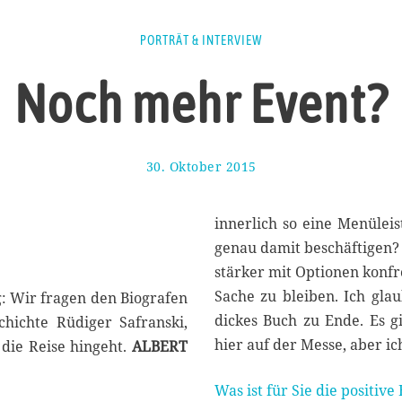
PORTRÄT & INTERVIEW
Noch mehr Event?
30. Oktober 2015
3
0
.
O
innerlich so eine Menülei
k
genau damit beschäftigen? E
t
stärker mit Optionen konfr
o
b
Sache zu bleiben. Ich gla
: Wir fragen den Biografen
e
dickes Buch zu Ende. Es g
chichte Rüdiger Safranski,
r
hier auf der Messe, aber ic
 die Reise hingeht.
ALBERT
2
0
1
Was ist für Sie die positive
5