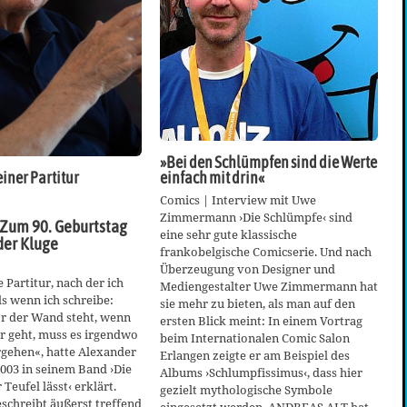
»Bei den Schlümpfen sind die Werte
einfach mit drin«
iner Partitur
Comics | Interview mit Uwe
Zimmermann ›Die Schlümpfe‹ sind
 Zum 90. Geburtstag
eine sehr gute klassische
der Kluge
frankobelgische Comicserie. Und nach
Überzeugung von Designer und
 Partitur, nach der ich
Mediengestalter Uwe Zimmermann hat
ls wenn ich schreibe:
sie mehr zu bieten, als man auf den
 der Wand steht, wenn
ersten Blick meint: In einem Vortrag
er geht, muss es irgendwo
beim Internationalen Comic Salon
rgehen«, hatte Alexander
Erlangen zeigte er am Beispiel des
003 in seinem Band ›Die
Albums ›Schlumpfissimus‹, dass hier
 Teufel lässt‹ erklärt.
gezielt mythologische Symbole
eschreibt äußerst treffend