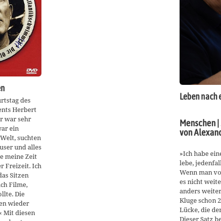
en
Leben nach e
rtstag des
ents Herbert
r war sehr
Menschen |
war ein
von Alexan
Welt, suchten
ser und alles
»Ich habe eine
te meine Zeit
lebe, jedenfal
 Freizeit. Ich
Wenn man vor
das Sitzen
es nicht weit
ch Filme,
anders weite
llte. Die
Kluge schon 2
gen wieder
Lücke, die der
« Mit diesen
Dieser Satz b