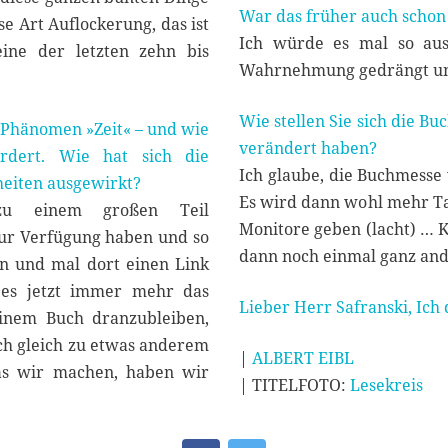
War das früher auch schon
e Art Auflockerung, das ist
Ich würde es mal so au
eine der letzten zehn bis
Wahrnehmung gedrängt und
Wie stellen Sie sich die B
 Phänomen »Zeit« – und wie
verändert haben?
rdert. Wie hat sich die
Ich glaube, die Buchmesse 
eiten ausgewirkt?
Es wird dann wohl mehr Ta
zu einem großen Teil
Monitore geben (lacht) … 
zur Verfügung haben und so
dann noch einmal ganz an
en und mal dort einen Link
t es jetzt immer mehr das
Lieber Herr Safranski, Ich
inem Buch dranzubleiben,
ch gleich zu etwas anderem
|
ALBERT EIBL
was wir machen, haben wir
| TITELFOTO:
Lesekreis