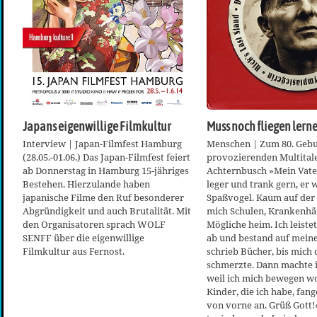
Japans eigenwillige Filmkultur
Muss noch fliegen lern
Interview | Japan-Filmfest Hamburg
Menschen | Zum 80. Gebu
(28.05.-01.06.) Das Japan-Filmfest feiert
provozierenden Multital
ab Donnerstag in Hamburg 15-jähriges
Achternbusch »Mein Vate
Bestehen. Hierzulande haben
leger und trank gern, er 
japanische Filme den Ruf besonderer
Spaßvogel. Kaum auf der 
Abgründigkeit und auch Brutalität. Mit
mich Schulen, Krankenhäu
den Organisatoren sprach WOLF
Mögliche heim. Ich leiste
SENFF über die eigenwillige
ab und bestand auf meiner
Filmkultur aus Fernost.
schrieb Bücher, bis mich 
schmerzte. Dann machte i
weil ich mich bewegen wo
Kinder, die ich habe, fan
von vorne an. Grüß Gott!