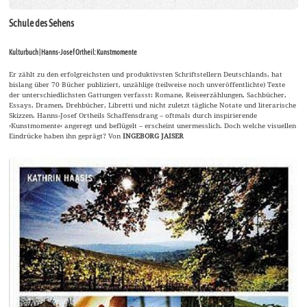
Schule des Sehens
Kulturbuch | Hanns-Josef Ortheil: Kunstmomente
Er zählt zu den erfolgreichsten und produktivsten Schriftstellern Deutschlands, hat
bislang über 70 Bücher publiziert, unzählige (teilweise noch unveröffentlichte) Texte
der unterschiedlichsten Gattungen verfasst: Romane, Reiseerzählungen, Sachbücher,
Essays, Dramen, Drehbücher, Libretti und nicht zuletzt tägliche Notate und literarische
Skizzen. Hanns-Josef Ortheils Schaffensdrang – oftmals durch inspirierende
›Kunstmomente‹ angeregt und beflügelt – erscheint unermesslich. Doch welche visuellen
Eindrücke haben ihn geprägt? Von
INGEBORG JAISER