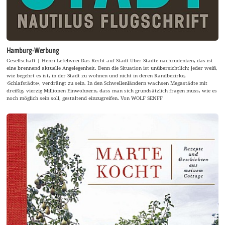
Hamburg-Werbung
Gesellschaft | Henri Lefebvre: Das Recht auf Stadt Über Städte nachzudenken, das ist
eine brennend aktuelle Angelegenheit. Denn die Situation ist unübersichtlich; jeder weiß,
wie begehrt es ist, in der Stadt zu wohnen und nicht in deren Randbezirke,
›Schlafstädte‹, verdrängt zu sein. In den Schwellenländern wachsen Megastädte mit
dreißig, vierzig Millionen Einwohnern, dass man sich grundsätzlich fragen muss, wie es
noch möglich sein soll, gestaltend einzugreifen. Von WOLF SENFF