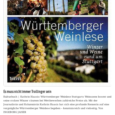
Es muss nicht immer Trollinger sein
Kulturbuch | Kathrin Haasis: Württemberger Weinlese Stuttgarts Weinszene boomt und
seine stolzen Winzer räumen bei Wettbewerben zahlreiche Preise ab. Mit der
Journalistin und Kolumnistin Kathrin Haasis hat sich eine profunde Kennerin auf eine
vergnügliche Württemberger Weinlese begeben – kenntnisreich und vielseitig. Von
INGEBORG JAISER