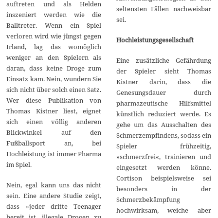
auftreten und als Helden
seltensten Fällen nachweisbar
inszeniert werden wie die
sei.
Balltreter. Wenn ein Spiel
verloren wird wie jüngst gegen
Hochleistungsgesellschaft
Irland, lag das womöglich
weniger an den Spielern als
Eine zusätzliche Gefährdung
daran, dass keine Droge zum
der Spieler sieht Thomas
Einsatz kam. Nein, wundern Sie
Kistner darin, dass die
sich nicht über solch einen Satz.
Genesungsdauer durch
Wer diese Publikation von
pharmazeutische Hilfsmittel
Thomas Kistner liest, eignet
künstlich reduziert werde. Es
sich einen völlig anderen
gehe um das Ausschalten des
Blickwinkel auf den
Schmerzempfindens, sodass ein
Fußballsport an, bei
Spieler frühzeitig,
Hochleistung ist immer Pharma
»schmerzfrei«, trainieren und
im Spiel.
eingesetzt werden könne.
Cortison beispielsweise sei
Nein, egal kann uns das nicht
besonders in der
sein. Eine andere Studie zeigt,
Schmerzbekämpfung
dass »jeder dritte Teenager
hochwirksam, weiche aber
bereit ist, illegale Drogen zu