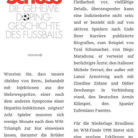
Fleißarbeit vor, vielfältige
Details, überzeugender kann
eine Indizienkette nicht sein;
und er bezieht sich auf von
aktiven Spielern nach Ende
ihrer Karriere publizierte
Biografien, zum Beispiel von
Toni Schumacher, von Diego
Maradona; er verweist auf
berüchtigte Ärzte: den Italiener
Michele Ferrari, der außer mit
Wussten Sie, dass unsere
Lance Armstrong auch mit
›Helden von Bern‹, behandelt
Zinedine Zidane und Didier
mit Injektionen aus der
Deschamps in Verbindung
Mehrwegspritze, einer nach
stand, den Deutschen Armin
dem anderen Symptome einer
Klümper, den Spanier
Hepatitis-Infektionen zeigten?
Eufemiano Fuentes.
Acht Spieler mussten sich
wenige Monate nach dem WM-
Für die Niederlage Brasiliens
Triumph zur Kur einweisen
im WM-Finale 1998 bietet sich
lassen, darunter die Brüder
eine profane Erklärung an,