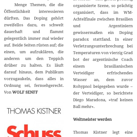
Menge Themen, die die
1
organisierte Szene, so prächtig
6
Öffentlichkeit interessieren
organisiert, dass im WM-
dürften. Das Doping gehört
Achtelfinale zwischen Brasilien
zweifellos dazu, es schwelt
und Argentiniern
dauerhaft und flammt
gewissermaßen ein Doping
gelegentlich immer mal wieder
paradox stattfand. In einer
auf. Beide Seiten rüsten auf; die
Verletzungsunterbrechung bei
einen, um aufzuklären, die
Temperaturen von vierzig Grad
anderen um den Teppich
bot der argentinische Coach
drüber zu halten. Es läuft
einem brasilianischen
darauf hinaus, dem Publikum
Verteidiger erfrischendes
vorzugaukeln, dass alles in
Wasser an, dem zuvor
Ordnung sei, fernsehgerecht.
Rohypnol beigegeben wurde –
Von
WOLF SENFF
der Verteidiger, so berichtete
Diego Maradona, »traf keinen
Ball mehr«.
Weltmeister werden
Thomas Kistner legt eine