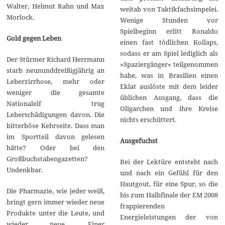
Walter, Helmut Rahn und Max
weitab von Taktikfachsimpelei.
Morlock.
Wenige Stunden vor
Spielbeginn erlitt Ronaldo
Gold gegen Leben
einen fast tödlichen Kollaps,
sodass er am Spiel lediglich als
Der Stürmer Richard Herrmann
»Spaziergänger« teilgenommen
starb neununddreißigjährig an
habe, was in Brasilien einen
Leberzirrhose, mehr oder
Eklat auslöste mit dem leider
weniger die gesamte
üblichen Ausgang, dass die
Nationalelf trug
Oligarchen und ihre Kreise
Leberschädigungen davon. Die
nichts erschüttert.
bitterböse Kehrseite. Dass man
im Sportteil davon gelesen
Ausgefuchst
hätte? Oder bei den
Großbuchstabengazetten?
Bei der Lektüre entsteht nach
Undenkbar.
und nach ein Gefühl für den
Hautgout, für eine Spur, so die
Die Pharmazie, wie jeder weiß,
bis zum Halbfinale der EM 2008
bringt gern immer wieder neue
frappierenden
Produkte unter die Leute, und
Energieleistungen der von
wieder neue. Einer