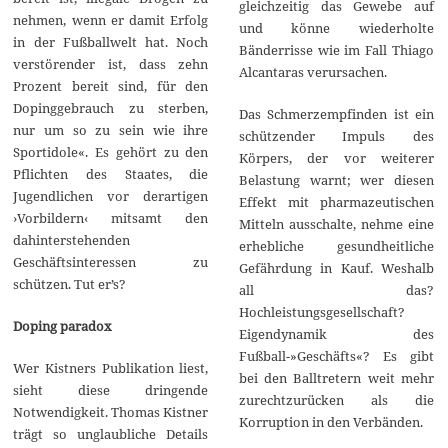
gleichzeitig das Gewebe auf
nehmen, wenn er damit Erfolg
und könne wiederholte
in der Fußballwelt hat. Noch
Bänderrisse wie im Fall Thiago
verstörender ist, dass zehn
Alcantaras verursachen.
Prozent bereit sind, für den
Dopinggebrauch zu sterben,
Das Schmerzempfinden ist ein
nur um so zu sein wie ihre
schützender Impuls des
Sportidole«. Es gehört zu den
Körpers, der vor weiterer
Pflichten des Staates, die
Belastung warnt; wer diesen
Jugendlichen vor derartigen
Effekt mit pharmazeutischen
›Vorbildern‹ mitsamt den
Mitteln ausschalte, nehme eine
dahinterstehenden
erhebliche gesundheitliche
Geschäftsinteressen zu
Gefährdung in Kauf. Weshalb
schützen. Tut er’s?
all das?
Hochleistungsgesellschaft?
Doping paradox
Eigendynamik des
Fußball-»Geschäfts«? Es gibt
Wer Kistners Publikation liest,
bei den Balltretern weit mehr
sieht diese dringende
zurechtzurücken als die
Notwendigkeit. Thomas Kistner
Korruption in den Verbänden.
trägt so unglaubliche Details