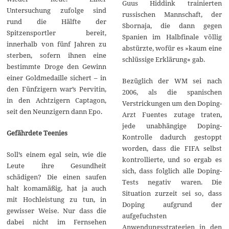
Guus Hiddink trainierten
Untersuchung zufolge sind
russischen Mannschaft, der
rund die Hälfte der
Sbornaja, die dann gegen
Spitzensportler bereit,
Spanien im Halbfinale völlig
innerhalb von fünf Jahren zu
abstürzte, wofür es »kaum eine
sterben, sofern ihnen eine
schlüssige Erklärung« gab.
bestimmte Droge den Gewinn
einer Goldmedaille sichert – in
Bezüglich der WM sei nach
den Fünfzigern war’s Pervitin,
2006, als die spanischen
in den Achtzigern Captagon,
Verstrickungen um den Doping-
seit den Neunzigern dann Epo.
Arzt Fuentes zutage traten,
jede unabhängige Doping-
Gefährdete Teenies
Kontrolle dadurch gestoppt
worden, dass die FIFA selbst
Soll’s einem egal sein, wie die
kontrollierte, und so ergab es
Leute ihre Gesundheit
sich, dass folglich alle Doping-
schädigen? Die einen saufen
Tests negativ waren. Die
halt komamäßig, hat ja auch
Situation zurzeit sei so, dass
mit Hochleistung zu tun, in
Doping aufgrund der
gewisser Weise. Nur dass die
aufgefuchsten
dabei nicht im Fernsehen
Anwendungsstrategien in den