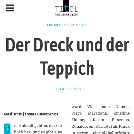
KULTURBUCH
/
SACHBUCH
Der Dreck und der
Teppich
30. Oktober 2015
1
1
.
J
wurde. Viele andere Namen:
a
n
Diego Maradona, Zinedine
Gesellschaft | Thomas Kistner: Schuss
u
Zidane, Karim Benzema,
a
m Fußball geht es derzeit
r
Ronaldo, ein Kurhotel als Klinik
I
2
hoch her, und es gibt eine
in Meran – eine global prächtig
0