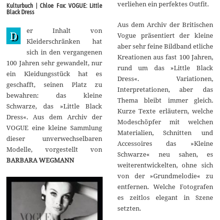
t
verliehen ein perfektes Outfit.
Kulturbuch | Chloe Fox: VOGUE: Little
o
Black Dress
b
e
Aus dem Archiv der Britischen
er Inhalt von
r
D
Vogue präsentiert der kleine
2
Kleiderschränken hat
aber sehr feine Bildband etliche
0
sich in den vergangenen
1
Kreationen aus fast 100 Jahren,
9
100 Jahren sehr gewandelt, nur
rund um das »Little Black
ein Kleidungsstück hat es
Dress«. Variationen,
geschafft, seinen Platz zu
Interpretationen, aber das
bewahren: das kleine
Thema bleibt immer gleich.
Schwarze, das »Little Black
Kurze Texte erläutern, welche
Dress«. Aus dem Archiv der
Modeschöpfer mit welchen
VOGUE eine kleine Sammlung
Materialien, Schnitten und
dieser unverwechselbaren
Accessoires das »Kleine
Modelle, vorgestellt von
Schwarze« neu sahen, es
BARBARA WEGMANN
weiterentwickelten, ohne sich
von der »Grundmelodie« zu
entfernen. Welche Fotografen
es zeitlos elegant in Szene
setzten.