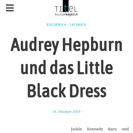
KULTURBUCH
/
SACHBUCH
Audrey Hepburn
und das Little
Black Dress
18. Oktober 2019
2
1
.
O
Jackie Kennedy dazu und
k