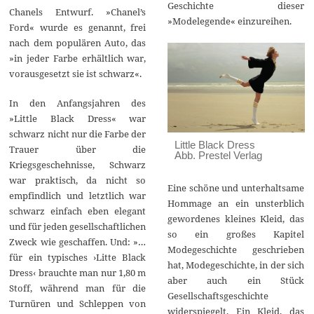
Geschichte dieser
Chanels Entwurf. »Chanel’s
»Modelegende« einzureihen.
Ford« wurde es genannt, frei
nach dem populären Auto, das
»in jeder Farbe erhältlich war,
vorausgesetzt sie ist schwarz«.
In den Anfangsjahren des
»Little Black Dress« war
schwarz nicht nur die Farbe der
Little Black Dress
Trauer über die
Abb. Prestel Verlag
Kriegsgeschehnisse, Schwarz
war praktisch, da nicht so
Eine schöne und unterhaltsame
empfindlich und letztlich war
Hommage an ein unsterblich
schwarz einfach eben elegant
gewordenes kleines Kleid, das
und für jeden gesellschaftlichen
so ein großes Kapitel
Zweck wie geschaffen. Und: »…
Modegeschichte geschrieben
für ein typisches ›Litte Black
hat, Modegeschichte, in der sich
Dress‹ brauchte man nur 1,80 m
aber auch ein Stück
Stoff, während man für die
Gesellschaftsgeschichte
Turnüren und Schleppen von
widerspiegelt. Ein Kleid, das