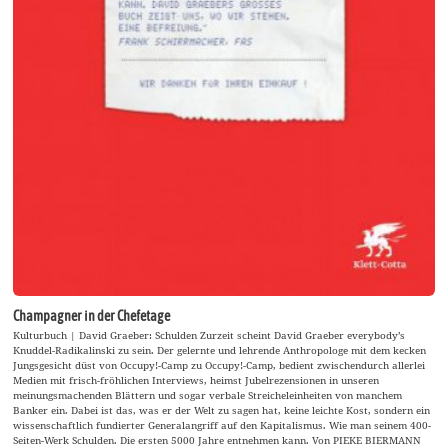
Champagner in der Chefetage
Kulturbuch | David Graeber: Schulden Zurzeit scheint David Graeber everybody’s
Knuddel-Radikalinski zu sein. Der gelernte und lehrende Anthropologe mit dem kecken
Jungsgesicht düst von Occupy!-Camp zu Occupy!-Camp, bedient zwischendurch allerlei
Medien mit frisch-fröhlichen Interviews, heimst Jubelrezensionen in unseren
meinungsmachenden Blättern und sogar verbale Streicheleinheiten von manchem
Banker ein. Dabei ist das, was er der Welt zu sagen hat, keine leichte Kost, sondern ein
wissenschaftlich fundierter Generalangriff auf den Kapitalismus. Wie man seinem 400-
Seiten-Werk Schulden. Die ersten 5000 Jahre entnehmen kann. Von PIEKE BIERMANN