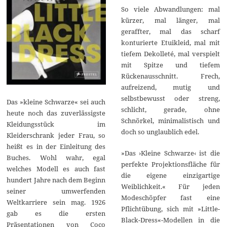
So viele Abwandlungen: mal
kürzer, mal länger, mal
geraffter, mal das scharf
konturierte Etuikleid, mal mit
tiefem Dekolleté, mal verspielt
mit Spitze und tiefem
Rückenausschnitt. Frech,
aufreizend, mutig und
selbstbewusst oder streng,
Das »kleine Schwarze« sei auch
schlicht, gerade, ohne
heute noch das zuverlässigste
Schnörkel, minimalistisch und
Kleidungsstück im
doch so unglaublich edel.
Kleiderschrank jeder Frau, so
heißt es in der Einleitung des
»Das ›Kleine Schwarze‹ ist die
Buches. Wohl wahr, egal
perfekte Projektionsfläche für
welches Modell es auch fast
die eigene einzigartige
hundert Jahre nach dem Beginn
Weiblichkeit.« Für jeden
seiner umwerfenden
Modeschöpfer fast eine
Weltkarriere sein mag. 1926
Pflichtübung, sich mit »Little-
gab es die ersten
Black-Dress«-Modellen in die
Präsentationen von Coco