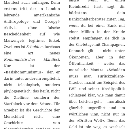
Manifest auch anfangen. Denn
Kleinkredit hast, sagt dir
erstens tritt der in London
höchstens dein
lehrende amerikanische
Bankschalterberater guten Tag,
Anthropologe und Occupy!-
wenn du bei einer Bank mit
Aktivist ohne falsche
einer Million in der Kreide
Bescheidenheit auf wie
stehst, empfangen sie dich in
Marxengels‘ legitimer Enkel.
der Chefetage mit Champagner.
Zweitens ist
Schulden
durchaus
Dennoch gilt – nicht unter
eine Art neues
Ökonomen, aber in der
Kommunistisches Manifest
.
Öffentlichkeit – weiter das
Nur ist der
moralische Mantra: »Schulden
»Basiskommunismus«, den er
muss man zurückzahlen!«
darin unter anderem empfiehlt,
Graeber macht am Beispiel des
nicht teleologisch, sondern
IWF und seiner Kreditpolitik
phylogenetisch: das heißt, nicht
schlagend klar, wie man damit
die Ziellinie, sondern der
über Leichen geht – moralisch
Startblock vor dem Schuss. Für
gänzlich ungerührt und im
Graeber ist die Geschichte der
wörtlichen Sinn, nicht nur in
Menschheit nicht eine
der »Dritten Welt«. Denn das
Geschichte von
Geld ist nie weg, es wechselt