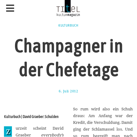
KULTURBUCH
Champagner in
der Chefetage
6. Juli 2012
2
0
.
M
So rum wird also ein Schuh
ä
r
draus: Am Anfang war der
Kulturbuch | David Graeber: Schulden
z
Kredit, die Verschuldung. Damit
2
urzeit scheint David
0
ging der Schlamassel los. Und
Z
1
Graeber
everybody’s
so rum begreift man nach
4