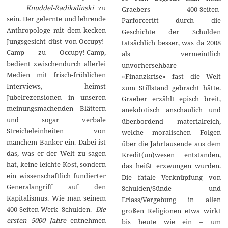
Knuddel-Radikalinski
zu
Graebers 400-Seiten-
sein. Der gelernte und lehrende
Parforceritt durch die
Anthropologe mit dem kecken
Geschichte der Schulden
Jungsgesicht düst von Occupy!-
tatsächlich besser, was da 2008
Camp zu Occupy!-Camp,
als vermeintlich
bedient zwischendurch allerlei
unvorhersehbare
Medien mit frisch-fröhlichen
»Finanzkrise« fast die Welt
Interviews, heimst
zum Stillstand gebracht hätte.
Jubelrezensionen in unseren
Graeber erzählt episch breit,
meinungsmachenden Blättern
anekdotisch anschaulich und
und sogar verbale
überbordend materialreich,
Streicheleinheiten von
welche moralischen Folgen
manchem Banker ein. Dabei ist
über die Jahrtausende aus dem
das, was er der Welt zu sagen
Kredit(un)wesen entstanden,
hat, keine leichte Kost, sondern
das heißt erzwungen wurden.
ein wissenschaftlich fundierter
Die fatale Verknüpfung von
Generalangriff auf den
Schulden/Sünde und
Kapitalismus. Wie man seinem
Erlass/Vergebung in allen
400-Seiten-Werk Schulden.
Die
großen Religionen etwa wirkt
ersten 5000 Jahre
entnehmen
bis heute wie ein – um