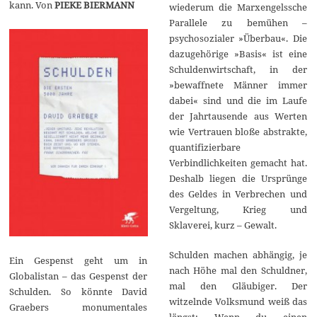
kann. Von
PIEKE BIERMANN
wiederum die Marxengelssche
Parallele zu bemühen –
psychosozialer »Überbau«. Die
dazugehörige »Basis« ist eine
Schuldenwirtschaft, in der
»bewaffnete Männer immer
dabei« sind und die im Laufe
der Jahrtausende aus Werten
wie Vertrauen bloße abstrakte,
quantifizierbare
Verbindlichkeiten gemacht hat.
Deshalb liegen die Ursprünge
des Geldes in Verbrechen und
Vergeltung, Krieg und
Sklaverei, kurz – Gewalt.
Schulden machen abhängig, je
Ein Gespenst geht um in
nach Höhe mal den Schuldner,
Globalistan – das Gespenst der
mal den Gläubiger. Der
Schulden. So könnte David
witzelnde Volksmund weiß das
Graebers monumentales
längst: Wenn du einen