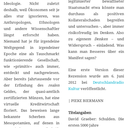
legitimierter bewaffneter
Ideologie. Nicht zuletzt
Staatsmacht etwa könnte man
deshalb, weil Ökonomen seit je
durchaus als positiven
alles stur ignorieren, was
Kollateralschaden begreifen
Anthropologen, Ethnologen
und untersuchen –, aber immer
und andere Wissenschaftler
risikofreudig im Denken. Also
längst erforscht haben.
zu
eigenem Denken
– und
Niemand hat je für irgendeine
Widerspruch – einladend. Was
Weltgegend in irgendeiner
kann man Besseres über ein
Epoche eine als Tauschmarkt
Manifest sagen?
funktionierende Gesellschaft,
wie »primitiv« auch immer,
Eine erste Version dieser
entdeckt und nachgewiesen.
Rezension wurde am 6. Juni
Aber bereits Jahrtausende vor
2012 bei
Deutschlandradio
der Erfindung des
realen
Kultur
veröffentlicht.
Geldes, der quasi-amtlich
zertifizierten Münzen, hat eine
| PIEKE BIERMANN
virtuelle Kreditwirtschaft
floriert. Das beweisen lange
Titelangaben
bekannte Scherben aus
David Graeber: Schulden. Die
Mesopotamien, auf denen in
ersten 5000 Jahre