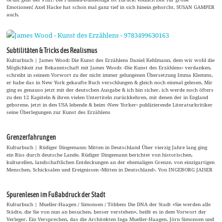
Emotionen! Axel Hacke hat schon mal ganz tief in sich hinein gehorcht, SUSAN GAMPER
auch.
Subtilitäten & Tricks des Realismus
Kulturbuch | James Wood: Die Kunst des Erzählens Daniel Kehlmann, dem wir wohl die
Möglichkeit zur Bekanntschaft mit James Woods ›Die Kunst des Erzählens‹ verdanken,
schreibt in seinem Vorwort zu der nicht immer gelungenen Übersetzung Imma Klemms,
er habe das in New York gekaufte Buch verschlungen & gleich noch einmal gelesen. Mir
ging es genauso jetzt mit der deutschen Ausgabe & ich bin sicher, ich werde noch öfters
zu den 12 Kapiteln & ihren vielen Untertiteln zurückkehren, mit denen der in England
geborene, jetzt in den USA lebende & beim ›New Yorker‹ publizierende Literaturkritiker
seine Überlegungen zur Kunst des Erzählens
Grenzerfahrungen
Kulturbuch | Rüdiger Dingemann: Mitten in Deutschland Über vierzig Jahre lang ging
ein Riss durch deutsche Lande. Rüdiger Dingemann berichtet von historischen,
kulturellen, landschaftlichen Entdeckungen an der ehemaligen Grenze, von einzigartigen
Menschen, Schicksalen und Ereignissen ›Mitten in Deutschland‹. Von INGEBORG JAISER
Spurenlesen im Fußabdruck der Stadt
Kulturbuch | Mueller-Haagen / Simonsen / Többen: Die DNA der Stadt »Sie werden alle
Städte, die Sie von nun an besuchen, besser verstehen«, heißt es in dem Vorwort der
Verleger. Ein Versprechen, das die Architekten Inga Mueller-Haagen, Jörn Simonsen und