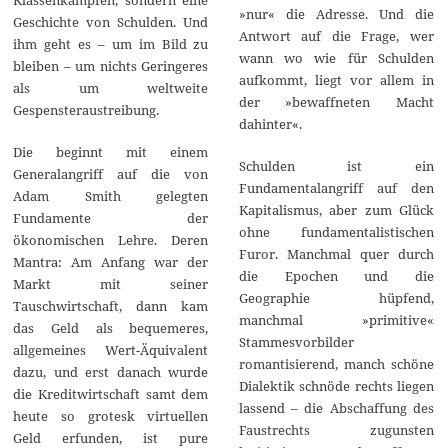
Klassenkämpfen, sondern eine
»nur« die Adresse. Und die
Geschichte von Schulden. Und
Antwort auf die Frage, wer
ihm geht es – um im Bild zu
wann wo wie für Schulden
bleiben – um nichts Geringeres
aufkommt, liegt vor allem in
als um weltweite
der »bewaffneten Macht
Gespensteraustreibung.
dahinter«.
Die beginnt mit einem
Schulden ist ein
Generalangriff auf die von
Fundamentalangriff auf den
Adam Smith gelegten
Kapitalismus, aber zum Glück
Fundamente der
ohne fundamentalistischen
ökonomischen Lehre. Deren
Furor. Manchmal quer durch
Mantra: Am Anfang war der
die Epochen und die
Markt mit seiner
Geographie hüpfend,
Tauschwirtschaft, dann kam
manchmal »primitive«
das Geld als bequemeres,
Stammesvorbilder
allgemeines Wert-Äquivalent
romantisierend, manch schöne
dazu, und erst danach wurde
Dialektik schnöde rechts liegen
die Kreditwirtschaft samt dem
lassend – die Abschaffung des
heute so grotesk virtuellen
Faustrechts zugunsten
Geld erfunden, ist pure