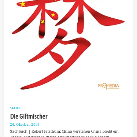
SACHBUCH
Die Giftmischer
26. Oktober 2018
3
1
Sachbuch | Robert Fitzthum: China verstehen China bleibt ein
.