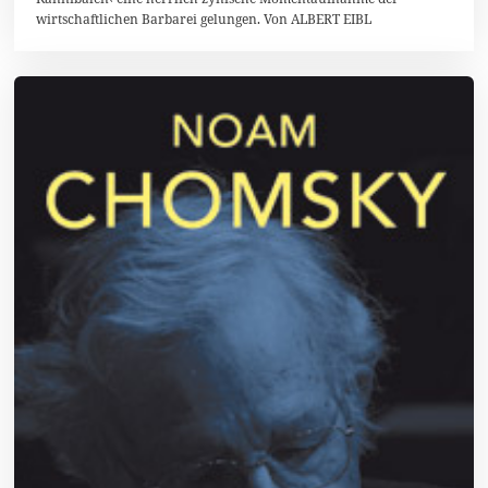
i
wirtschaftlichen Barbarei gelungen. Von ALBERT EIBL
2
0
1
4