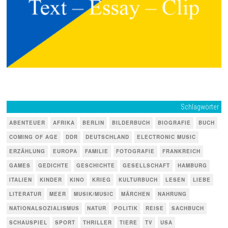
Schlagwörter
ABENTEUER
AFRIKA
BERLIN
BILDERBUCH
BIOGRAFIE
BUCH
COMING OF AGE
DDR
DEUTSCHLAND
ELECTRONIC MUSIC
ERZÄHLUNG
EUROPA
FAMILIE
FOTOGRAFIE
FRANKREICH
GAMES
GEDICHTE
GESCHICHTE
GESELLSCHAFT
HAMBURG
ITALIEN
KINDER
KINO
KRIEG
KULTURBUCH
LESEN
LIEBE
LITERATUR
MEER
MUSIK/MUSIC
MÄRCHEN
NAHRUNG
NATIONALSOZIALISMUS
NATUR
POLITIK
REISE
SACHBUCH
SCHAUSPIEL
SPORT
THRILLER
TIERE
TV
USA