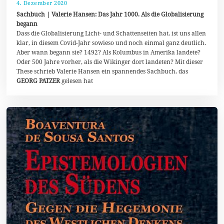
4. Dezember 2020
9
.
Sachbuch | Valerie Hansen: Das Jahr 1000. Als die Globalisierung
D
begann
e
Dass die Globalisierung Licht- und Schattenseiten hat, ist uns allen
z
e
klar, in diesem Covid-Jahr sowieso und noch einmal ganz deutlich.
m
Aber wann begann sie? 1492? Als Kolumbus in Amerika landete?
b
Oder 500 Jahre vorher, als die Wikinger dort landeten? Mit dieser
e
r
These schrieb Valerie Hansen ein spannendes Sachbuch, das
2
GEORG PATZER
gelesen hat
0
2
0