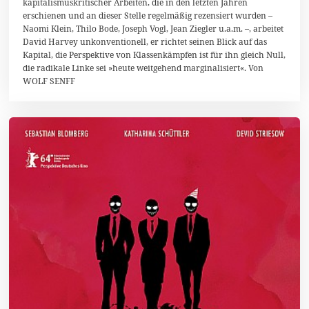
kapitalismuskritischer Arbeiten, die in den letzten Jahren
u
n
erschienen und an dieser Stelle regelmäßig rezensiert wurden –
i
Naomi Klein, Thilo Bode, Joseph Vogl, Jean Ziegler u.a.m. –, arbeitet
2
David Harvey unkonventionell, er richtet seinen Blick auf das
0
1
Kapital, die Perspektive von Klassenkämpfen ist für ihn gleich Null,
5
die radikale Linke sei »heute weitgehend marginalisiert«. Von
WOLF SENFF