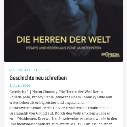
GESELLSCHAFT
/
SACHBUCH
Geschichte neu schreiben
4. April 2014
1
3
Gesellschaft | Noam Chomsky: Die Herren der Welt Der in
.
Philadelphia, Pennsylvania, geborene Noam Chomsky lebte sein
A
erstes Leben als erfolgreicher und angesehener
p
r
Sprachwissenschaftler der USA, er revidierte die traditionelle
i
Grammatik von Grund auf. Durch den Vietnamkrieg wurde er
l
zum Dissidenten. Er erwarb sich weltweites Ansehen, wurde in den
2
0
USA mehrmals inhaftiert, zum ersten Mal 1967 anlässlich einer