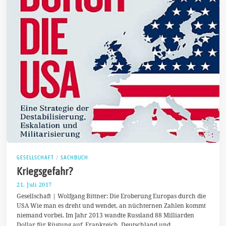
GESELLSCHAFT
/
SACHBUCH
Kriegsgefahr?
21. Juli 2017
2
0
Gesellschaft | Wolfgang Bittner: Die Eroberung Europas durch die
.
USA Wie man es dreht und wendet, an nüchternen Zahlen kommt
A
niemand vorbei. Im Jahr 2013 wandte Russland 88 Milliarden
u
g
Dollar für Rüstung auf, Frankreich, Deutschland und