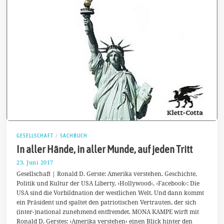
GESELLSCHAFT
/
SACHBUCH
In aller Hände, in aller Munde, auf jeden Tritt
23. Juni 2017
2
8
Gesellschaft | Ronald D. Gerste: Amerika verstehen. Geschichte,
.
Politik und Kultur der USA Liberty, ›Hollywood‹, ›Facebook‹: Die
J
USA sind die Vorbildnation der westlichen Welt. Und dann kommt
u
n
ein Präsident und spaltet den patriotischen Vertrauten, der sich
i
(inter-)national zunehmend entfremdet. MONA KAMPE wirft mit
2
Ronald D. Gerstes: ›Amerika verstehen‹ einen Blick hinter den
0