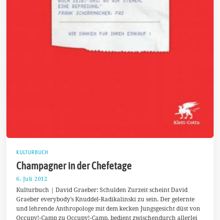
KULTURBUCH
Champagner in der Chefetage
6. Juli 2012
2
0
Kulturbuch | David Graeber: Schulden Zurzeit scheint David
.
Graeber everybody’s Knuddel-Radikalinski zu sein. Der gelernte
M
und lehrende Anthropologe mit dem kecken Jungsgesicht düst von
ä
r
Occupy!-Camp zu Occupy!-Camp, bedient zwischendurch allerlei