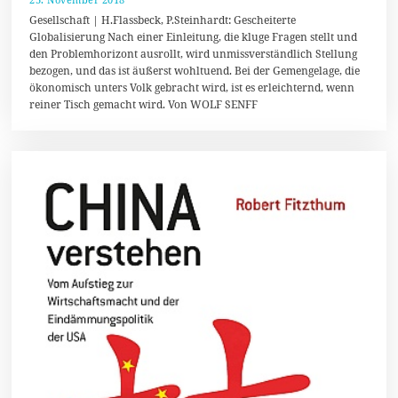
7
Gesellschaft | H.Flassbeck, P.Steinhardt: Gescheiterte
.
Globalisierung Nach einer Einleitung, die kluge Fragen stellt und
N
den Problemhorizont ausrollt, wird unmissverständlich Stellung
o
v
bezogen, und das ist äußerst wohltuend. Bei der Gemengelage, die
e
ökonomisch unters Volk gebracht wird, ist es erleichternd, wenn
m
reiner Tisch gemacht wird. Von WOLF SENFF
b
e
r
2
0
1
8