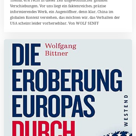
Thema, erst recht in dieser Zeit ungewöhnlicher globaler
O
Verschiebungen. Vor uns liegt ein faktenreiches, präzise
k
t
informierendes Werk, ein Augenöffner, denn klar, China im
o
globalen Kontext verstehen, das möchten wir, das Verhalten der
b
USA scheint leider vorhersehbar. Von WOLF SENFF
e
r
2
0
1
8