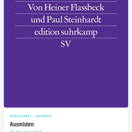
GESELLSCHAFT
/
SACHBUCH
Ausmisten
23. November 2018
2