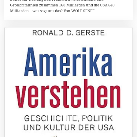
u
Großbritannien zusammen 168 Milliarden und die USA 640
s
Milliarden – was sagt uns das? Von WOLF SENFF
t
2
0
1
7