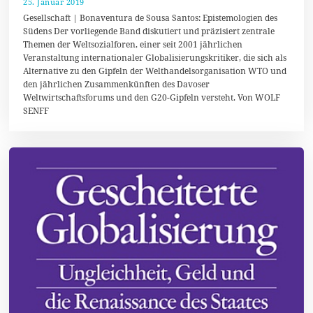
25. Januar 2019
2
8
Gesellschaft | Bonaventura de Sousa Santos: Epistemologien des
.
Südens Der vorliegende Band diskutiert und präzisiert zentrale
J
Themen der Weltsozialforen, einer seit 2001 jährlichen
a
n
Veranstaltung internationaler Globalisierungskritiker, die sich als
u
Alternative zu den Gipfeln der Welthandelsorganisation WTO und
a
den jährlichen Zusammenkünften des Davoser
r
2
Weltwirtschaftsforums und den G20-Gipfeln versteht. Von WOLF
0
SENFF
1
9