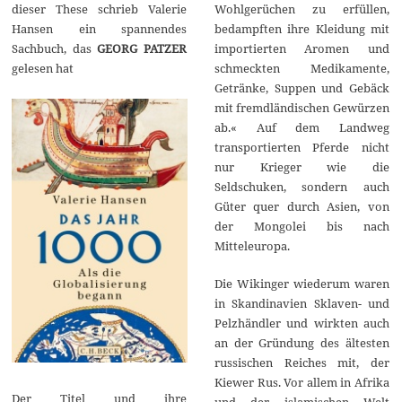
dieser These schrieb Valerie
Wohlgerüchen zu erfüllen,
Hansen ein spannendes
bedampften ihre Kleidung mit
Sachbuch, das
GEORG PATZER
importierten Aromen und
gelesen hat
schmeckten Medikamente,
Getränke, Suppen und Gebäck
mit fremdländischen Gewürzen
ab.« Auf dem Landweg
transportierten Pferde nicht
nur Krieger wie die
Seldschuken, sondern auch
Güter quer durch Asien, von
der Mongolei bis nach
Mitteleuropa.
Die Wikinger wiederum waren
in Skandinavien Sklaven- und
Pelzhändler und wirkten auch
an der Gründung des ältesten
russischen Reiches mit, der
Kiewer Rus. Vor allem in Afrika
Der Titel und ihre
und der islamischen Welt