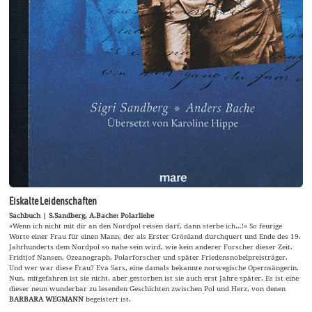
Eiskalte Leidenschaften
Sachbuch | S.Sandberg, A.Bache: Polarliebe
»Wenn ich nicht mit dir an den Nordpol reisen darf, dann sterbe ich…!« So feurige
Worte einer Frau für einen Mann, der als Erster Grönland durchquert und Ende des 19.
Jahrhunderts dem Nordpol so nahe sein wird, wie kein anderer Forscher dieser Zeit.
Fridtjof Nansen, Ozeanograph, Polarforscher und später Friedensnobelpreisträger.
Und wer war diese Frau? Eva Sars, eine damals bekannte norwegische Opernsängerin.
Nun, mitgefahren ist sie nicht, aber gestorben ist sie auch erst Jahre später. Es ist eine
dieser neun wunderbar zu lesenden Geschichten zwischen Pol und Herz, von denen
BARBARA WEGMANN
begeistert ist.