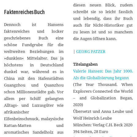
diesen neuen Blick, zudem
schreibt sie so leicht fasslich
Faktenreiches Buch
und lebendig, dass ihr Buch
Dennoch ist Hansens
auch für Nicht-Historiker gut
faktenreiches und locker
zu lesen ist und so manchem
geschriebenes Buch eine
die Augen öffnen kann.
schöne Fundgrube für die
|
GEORG PATZER
weltweiten Beziehungen im
»dunklen« Mittelalter. Das ja
Titelangaben
höchstens in Deutschland
Valerie Hansen: Das Jahr 1000.
dunkel war, während es in
Als die Globalisierung begann
China mit den Hafenstädten
(The Year Thousand. When
Guangzhou und Quanzhou
Explorers Connected the World
schon Millionenstädte gab. Vor
– and Globalization Began,
allem per Schiff gelangten
2020)
Alltags- und Luxusgüter wie
Übersetzt und Anna Leube und
afrikanischer
Wolf Heinrich Leube
Elfenbeinschmuck, malaysische
München: Verlag C.H. Beck 2020
Rattan-Matten und
394 Seiten, 28 Euro
aromatisches Sandelholz aus