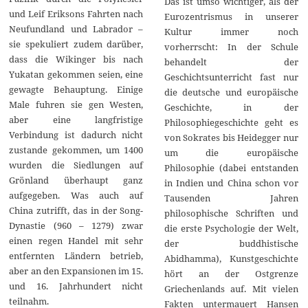
Das ist umso wichtiger, als der
und Leif Eriksons Fahrten nach
Eurozentrismus in unserer
Neufundland und Labrador –
Kultur immer noch
sie spekuliert zudem darüber,
vorherrscht: In der Schule
dass die Wikinger bis nach
behandelt der
Yukatan gekommen seien, eine
Geschichtsunterricht fast nur
gewagte Behauptung. Einige
die deutsche und europäische
Male fuhren sie gen Westen,
Geschichte, in der
aber eine langfristige
Philosophiegeschichte geht es
Verbindung ist dadurch nicht
von Sokrates bis Heidegger nur
zustande gekommen, um 1400
um die europäische
wurden die Siedlungen auf
Philosophie (dabei entstanden
Grönland überhaupt ganz
in Indien und China schon vor
aufgegeben. Was auch auf
Tausenden Jahren
China zutrifft, das in der Song-
philosophische Schriften und
Dynastie (960 – 1279) zwar
die erste Psychologie der Welt,
einen regen Handel mit sehr
der buddhistische
entfernten Ländern betrieb,
Abidhamma), Kunstgeschichte
aber an den Expansionen im 15.
hört an der Ostgrenze
und 16. Jahrhundert nicht
Griechenlands auf. Mit vielen
teilnahm.
Fakten untermauert Hansen