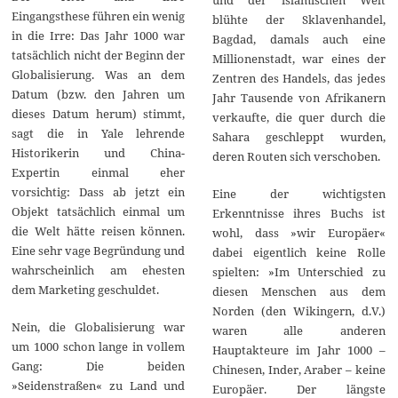
Eingangsthese führen ein wenig
blühte der Sklavenhandel,
in die Irre: Das Jahr 1000 war
Bagdad, damals auch eine
tatsächlich nicht der Beginn der
Millionenstadt, war eines der
Globalisierung. Was an dem
Zentren des Handels, das jedes
Datum (bzw. den Jahren um
Jahr Tausende von Afrikanern
dieses Datum herum) stimmt,
verkaufte, die quer durch die
sagt die in Yale lehrende
Sahara geschleppt wurden,
Historikerin und China-
deren Routen sich verschoben.
Expertin einmal eher
vorsichtig: Dass ab jetzt ein
Eine der wichtigsten
Objekt tatsächlich einmal um
Erkenntnisse ihres Buchs ist
die Welt hätte reisen können.
wohl, dass »wir Europäer«
Eine sehr vage Begründung und
dabei eigentlich keine Rolle
wahrscheinlich am ehesten
spielten: »Im Unterschied zu
dem Marketing geschuldet.
diesen Menschen aus dem
Norden (den Wikingern, d.V.)
Nein, die Globalisierung war
waren alle anderen
um 1000 schon lange in vollem
Hauptakteure im Jahr 1000 –
Gang: Die beiden
Chinesen, Inder, Araber – keine
»Seidenstraßen« zu Land und
Europäer. Der längste