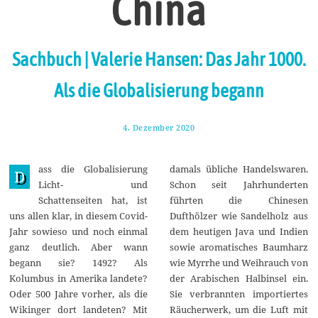
China
Sachbuch | Valerie Hansen: Das Jahr 1000.
Als die Globalisierung begann
4. Dezember 2020
9
.
D
e
ass die Globalisierung
damals übliche Handelswaren.
z
D
e
Licht- und
Schon seit Jahrhunderten
m
Schattenseiten hat, ist
führten die Chinesen
b
e
uns allen klar, in diesem Covid-
Dufthölzer wie Sandelholz aus
r
Jahr sowieso und noch einmal
dem heutigen Java und Indien
2
0
ganz deutlich. Aber wann
sowie aromatisches Baumharz
2
begann sie? 1492? Als
wie Myrrhe und Weihrauch von
0
Kolumbus in Amerika landete?
der Arabischen Halbinsel ein.
Oder 500 Jahre vorher, als die
Sie verbrannten importiertes
Wikinger dort landeten? Mit
Räucherwerk, um die Luft mit