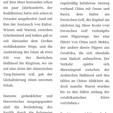
auf dem Meer bestanden schon
regelmäßig befahrene Seeweg
ein paar Jahrhunderte, der
verband China mit Oman und
Buddhismus hatte sich schon in
Basra, dem Hafen am
Ostasien ausgebreitet (und mit
Persischen Golf, der Bagdad am
ihm der Austausch von Kultur,
nächsten lag. Diese Route vom
Wissen und Waren), zwischen
Persischen Golf verknüpfte
Griechenland und Indien gab es
zwei Pilgerwege: Der eine
seit Alexander dem Großen
führte von China nach Mekka,
wohlbekannte Wege, und die
der andere diente Pilgern aus
Ausbreitung des Islam ab etwa
Ostafrika, die sich ebenfalls
630 von der iberischen
zum Hadsch aufmachten. Der
Halbinsel bis Kirgistan, wo sie
Verkehr spielte sich
auf eine Arme der chinesischen
überwiegend zwischen der
Tang-Dynastie traf, gab der
Arabischen Halbinsel und den
Globalisierung einen enormen
Häfen an Chinas Südküste ab,
Schub.
doch manche Waren wurden
bis zu den Häfen entlang der
Hansens gedanklicher und
ostafrikanischen Küste
theoretischer Ausgangspunkte
vertrieben.«
sind die Besiedelung des
Pazifik durch die Polynesier