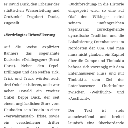
›Duckforschung‹ in die Historie
er David Duck, den Erbauer der
eingespeist wird, so eine auf
städtischen Wasserleitung und
Olaf den Wikinger nebst
Großonkel Dagobert Ducks,
seinem umfangreichen
zugesellt.
Sagenkranz zurückgehende
»Verdrängte« Urbevölkerung
dynastische Tradition und die
Lokalisierung Entenhausens im
Auf die Weise expliziert
Nordosten der USA. Und man
Bahners das sogenannte
muss nicht glauben, ein Kapitel
Ducksche »Drillingsgen« (Ernst
über die Gumpe und Timbuktu
Horst). Neben den Erpel-
befasse sich vorrangig mit dem
Drillingen und den Neffen Tick,
Entenhausener Fluss und mit
Trick und Track würden auch
Timbuktu, dem Ziel der
drei Onkel existieren, und zwar
Entenhausener Fluchtkultur
neben Donald ein zweiter
zwischen »Weltflucht« und
Onkel Deppi Duck, der seit
»Ausflucht«.
einem unglücklichen Sturz vom
Heuboden sein Dasein in einer
Der Text ist stets
»Verwahranstalt« friste, sowie
ausschweifend und breitet
ein verschollener dritter
launisch eine überbordende