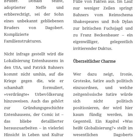
Bruder. Donald selbst,
Fülle von Fakten aus. Im Lauf
adoptierter Neffe und
nur weniger Zeilen springt
erbberechtigt, sei der Sohn
Bahners vom Reimschema
eines unbekannt gebliebenen
Shakespeares und Bob Dylan
Bruders von Dagobert.
zur britischen Fuchsjagd und
Komplizierte
zu Franz Beckenbauer – ein
Familienstrukturen.
eigenwilliger, gelegentlich
irritierender Duktus.
Nicht infrage gestellt wird die
Lokalisierung Entenhausens in
Überzeitlicher Charme
den USA, und Patrick Bahners
Wer dazu neigt, Ironie,
kommt nicht umhin, auf die
Groteske, Satire auch politisch
Kriege gegen die, wie er
einzuordnen, und welche
schamhaft formuliert,
zeitgenössische Satire würde
»verdrängte« Urbevölkerung
sich nicht politisch
hinzuweisen. Auch das gehört
positionieren, der wird hier
zur Gründungsgeschichte
kaum fündig werden, im
Entenhausens, der Comic ist –
Gegenteil. Ein Kapitel »Was
das bliebe detaillierter
heißt Globalisierung?« stellt im
herauszuarbeiten – in vielerlei
wesentlichen Dagoberts
Hinsicht in Leben und Kultur