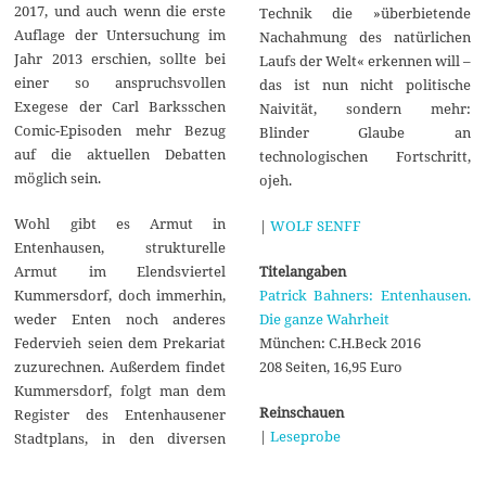
2017, und auch wenn die erste
Technik die »überbietende
Auflage der Untersuchung im
Nachahmung des natürlichen
Jahr 2013 erschien, sollte bei
Laufs der Welt« erkennen will –
einer so anspruchsvollen
das ist nun nicht politische
Exegese der Carl Barksschen
Naivität, sondern mehr:
Comic-Episoden mehr Bezug
Blinder Glaube an
auf die aktuellen Debatten
technologischen Fortschritt,
möglich sein.
ojeh.
Wohl gibt es Armut in
|
WOLF SENFF
Entenhausen, strukturelle
Titelangaben
Armut im Elendsviertel
Patrick Bahners: Entenhausen.
Kummersdorf, doch immerhin,
Die ganze Wahrheit
weder Enten noch anderes
München: C.H.Beck 2016
Federvieh seien dem Prekariat
208 Seiten, 16,95 Euro
zuzurechnen. Außerdem findet
Kummersdorf, folgt man dem
Reinschauen
Register des Entenhausener
|
Leseprobe
Stadtplans, in den diversen