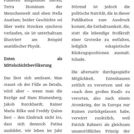
Planeten ausgebildet hätten,
Störend ist jedoch die
Terra Hominum der
politische Naivität, die in dieser
Menschenwelt und eben Stella
Publikation zum Ausdruck
Anatium; beider Geschichte sei
kommt, die Enthaltsamkeit, die,
über weite Strecken synchron
statt die lebendige Stoßkraft
verlaufen, sie ist unterhaltsam
einer Groteske zu entfalten,
illustriert am Beispiel
lediglich eskapistische
anatidischer Physik.
Rückzugspositionen ausmalt.
Enten als
Schade.
Mittelschichtbevölkerung
Die alternativ durchgespielte
Das liest sich amüsant. Man
Möglichkeit, Entenhausen
staunt ob der Fülle an Details,
zeitlich zu versetzen und sie
wird aber – wenn man die
»nach dem großen Knall« zu
Bezüge auf Hans Blumenberg,
verorten, also nach einem
Jakob Burckhardt, Rainer
Atomkrieg, der in Europa nur
Maria Rilke und Freddy Quinn
Ruinen zurückgelassen habe,
liest – den Eindruck nicht los,
verwirrt zusätzlich, weil
dass sich dennoch Patina
Patrick Bahners als gleichsam
ausbildet, wir leben im Jahr
unumstößliches Prinzip der