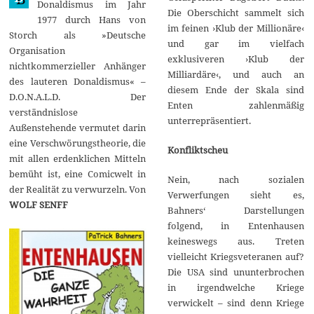
Donaldismus im Jahr
Die Oberschicht sammelt sich
1977 durch Hans von
im feinen ›Klub der Millionäre‹
Storch als »Deutsche
und gar im vielfach
Organisation
exklusiveren ›Klub der
nichtkommerzieller Anhänger
Milliardäre‹, und auch an
des lauteren Donaldismus« –
diesem Ende der Skala sind
D.O.N.A.L.D. Der
Enten zahlenmäßig
verständnislose
unterrepräsentiert.
Außenstehende vermutet darin
eine Verschwörungstheorie, die
Konfliktscheu
mit allen erdenklichen Mitteln
bemüht ist, eine Comicwelt in
Nein, nach sozialen
der Realität zu verwurzeln. Von
Verwerfungen sieht es,
WOLF SENFF
Bahners‘ Darstellungen
folgend, in Entenhausen
keineswegs aus. Treten
vielleicht Kriegsveteranen auf?
Die USA sind ununterbrochen
in irgendwelche Kriege
verwickelt – sind denn Kriege