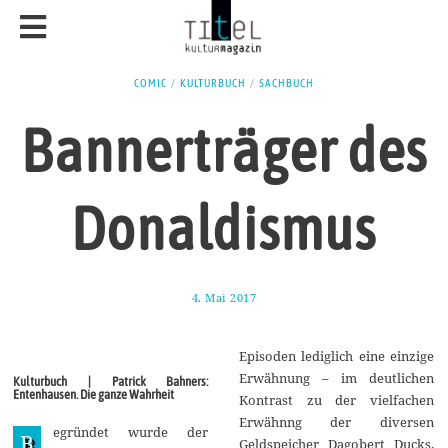
COMIC
/
KULTURBUCH
/
SACHBUCH
Bannerträger des
Donaldismus
4. Mai 2017
9
.
M
a
Episoden lediglich eine einzige
i
2
Erwähnung – im deutlichen
Kulturbuch | Patrick Bahners:
0
Entenhausen. Die ganze Wahrheit
Kontrast zu der vielfachen
1
7
Erwähnng der diversen
egründet wurde der
B
Geldspeicher Dagobert Ducks.