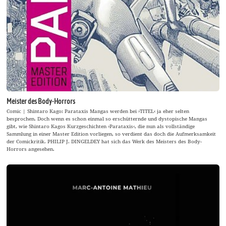
Meister des Body-Horrors
Comic | Shintaro Kago: Parataxis Mangas werden bei ›TITEL‹ ja eher selten
besprochen. Doch wenn es schon einmal so erschütternde und dystopische Mangas
gibt, wie Shintaro Kagos Kurzgeschichten ›Parataxis‹, die nun als vollständige
Sammlung in einer Master Edition vorliegen, so verdient das doch die Aufmerksamkeit
der Comickritik. PHILIP J. DINGELDEY hat sich das Werk des Meisters des Body-
Horrors angesehen.