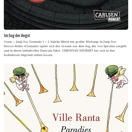
Im Sog der Angst
Comic | Junji Ito: Uzumaki 1 + 2 Subtile Mittel mit großer Wirkung: In Junji Itos
Horror-Reihe »Uzumaki« speist sich das Grauen aus dem Sog, der von Spiralen ausgeht
und in deren unheilvolles Zentrum führt. CHRISTIAN NEUBERT hat sich in den
bodenlosen Abgrund ziehen lassen.