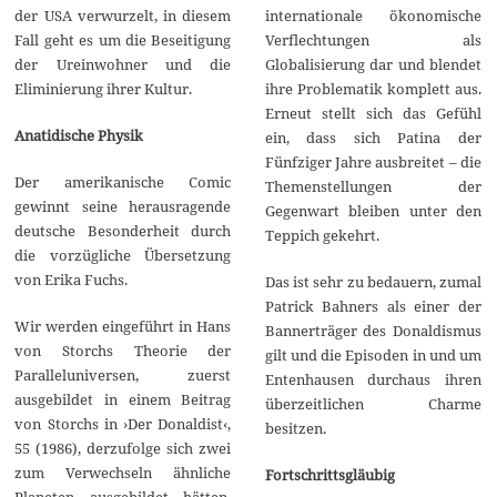
internationale ökonomische
der USA verwurzelt, in diesem
Verflechtungen als
Fall geht es um die Beseitigung
Globalisierung dar und blendet
der Ureinwohner und die
ihre Problematik komplett aus.
Eliminierung ihrer Kultur.
Erneut stellt sich das Gefühl
Anatidische Physik
ein, dass sich Patina der
Fünfziger Jahre ausbreitet – die
Der amerikanische Comic
Themenstellungen der
gewinnt seine herausragende
Gegenwart bleiben unter den
deutsche Besonderheit durch
Teppich gekehrt.
die vorzügliche Übersetzung
von Erika Fuchs.
Das ist sehr zu bedauern, zumal
Patrick Bahners als einer der
Wir werden eingeführt in Hans
Bannerträger des Donaldismus
von Storchs Theorie der
gilt und die Episoden in und um
Paralleluniversen, zuerst
Entenhausen durchaus ihren
ausgebildet in einem Beitrag
überzeitlichen Charme
von Storchs in ›Der Donaldist‹,
besitzen.
55 (1986), derzufolge sich zwei
zum Verwechseln ähnliche
Fortschrittsgläubig