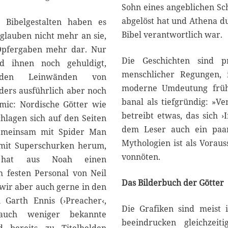
Sohn eines angeblichen Sch
abgelöst hat und Athena d
 Bibelgestalten haben es
Bibel verantwortlich war.
glauben nicht mehr an sie,
Opfergaben mehr dar. Nur
Die Geschichten sind 
d ihnen noch gehuldigt,
menschlicher Regungen, 
 den Leinwänden von
moderne Umdeutung frühge
ders ausführlich aber noch
banal als tiefgründig: »V
ic: Nordische Götter wie
betreibt etwas, das sich 
hlagen sich auf den Seiten
dem Leser auch ein paar 
emeinsam mit Spider Man
Mythologien ist als Vorau
mit Superschurken herum,
vonnöten.
 hat aus Noah einen
 festen Personal von Neil
Das Bilderbuch der Götter
wir aber auch gerne in den
n Garth Ennis (›Preacher‹,
Die Grafiken sind meist 
uch weniger bekannte
beeindrucken gleichzeit