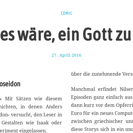
COMIC
es wäre, ein Gott zu
27. April 2016
2
6
.
A
über die zunehmende Vers
p
Poseidon
r
Manchmal erfindet Nilsen
i
Episoden ganz einfach aus 
l
 …« Mit Sätzen wie diesem
2
dann kurz vor dem Opferrit
hichten, in denen Anders
0
Euro für ein neues Comput
don‹ versucht, den Leser in
1
6
zwischen griechischer und
 Gestalten wie Isaak oder
diese Storys sich in ein 
periment eingelassen.