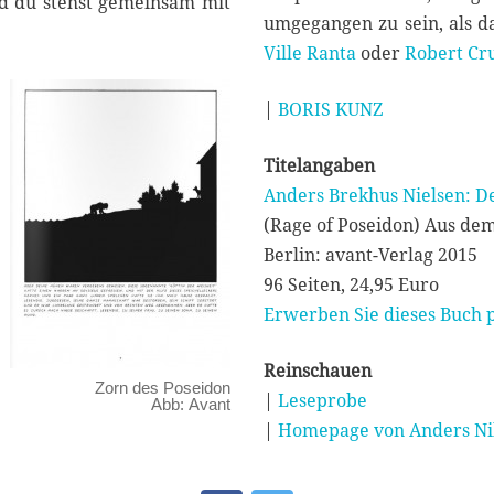
und du stehst gemeinsam mit
umgegangen zu sein, als d
Ville Ranta
oder
Robert C
|
BORIS KUNZ
Titelangaben
Anders Brekhus Nielsen: D
(Rage of Poseidon) Aus d
Berlin: avant-Verlag 2015
96 Seiten, 24,95 Euro
Erwerben Sie dieses Buch p
Reinschauen
Zorn des Poseidon
|
Leseprobe
Abb: Avant
|
Homepage von Anders Ni