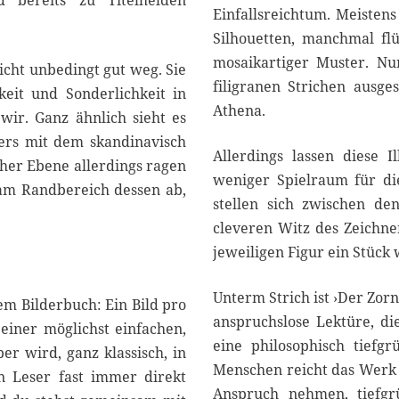
 bereits zu Titelhelden
Einfallsreichtum. Meisten
Silhouetten, manchmal flü
mosaikartiger Muster. Nur
icht unbedingt gut weg. Sie
filigranen Strichen ausge
keit und Sonderlichkeit in
Athena.
wir. Ganz ähnlich sieht es
ers mit dem skandinavisch
Allerdings lassen diese 
cher Ebene allerdings ragen
weniger Spielraum für di
 am Randbereich dessen ab,
stellen sich zwischen de
cleveren Witz des Zeichne
jeweiligen Figur ein Stück
Unterm Strich ist ›Der Zor
em Bilderbuch: Ein Bild pro
anspruchslose Lektüre, di
einer möglichst einfachen,
eine philosophisch tief
er wird, ganz klassisch, in
Menschen reicht das Werk a
n Leser fast immer direkt
Anspruch nehmen, tiefgr