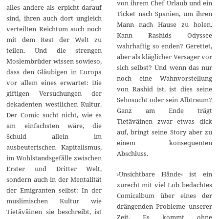
von ihrem Chef Urlaub und ein
alles andere als erpicht darauf
Ticket nach Spanien, um ihren
sind, ihren auch dort ungleich
Mann nach Hause zu holen.
verteilten Reichtum auch noch
Kann Rashids Odyssee
mit dem Rest der Welt zu
wahrhaftig so enden? Gerettet,
teilen. Und die strengen
aber als kläglicher Versager vor
Moslembrüder wissen sowieso,
sich selbst? Und wenn das nur
dass den Gläubigen in Europa
noch eine Wahnvorstellung
vor allem eines erwartet: Die
von Rashid ist, ist dies seine
giftigen Versuchungen der
Sehnsucht oder sein Albtraum?
dekadenten westlichen Kultur.
Ganz am Ende trägt
Der Comic sucht nicht, wie es
Tietäväinen zwar etwas dick
am einfachsten wäre, die
auf, bringt seine Story aber zu
Schuld allein im
einem konsequenten
ausbeuterischen Kapitalismus,
Abschluss.
im Wohlstandsgefälle zwischen
Erster und Dritter Welt,
›Unsichtbare Hände‹ ist ein
sondern auch in der Mentalität
zurecht mit viel Lob bedachtes
der Emigranten selbst: In der
Comicalbum über eines der
muslimischen Kultur wie
drängenden Probleme unserer
Tietäväinen sie beschreibt, ist
Zeit. Es kommt ohne