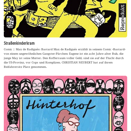
Straßenkinderkram
Comic | Max de Radiguès: Bastard Max de Radiguès erzählt in seinem Comic ›Bastard‹
von einem ungewöhnlichen Gangster-Pärchen: Eugene ist ein acht Jahre alter Bub, die
junge May ist seine Mutter. Den Kofferraum voller Geld, sind sie auf der Flucht durch
die US-Provinz, vor Cops und Komplizen. CHRISTIAN NEUBERT hat auf ihrem
Beifahrersitz Platz genommen.