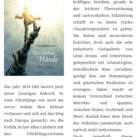
kräftigen Strichen, gerade in
der leichten Überzeichnung
und cartoonhaften Stilisierung
schafft er es, ihnen starke
Charaktergesichter zu geben.
Die Seiten sind monochrom
koloriert, doch auch die sehr
reduzierte Farbpalette von
Grau- Braun- und Ockertönen,
gelegentlich mit schmutzigem,
metallischem Blau versehen,
genügt ihm um Stimmungen
und plastischen Realismus zu
Das Jahr 2014 hält bereits jetzt
erzeugen. Dabei macht er
einen traurigen Rekord: So
keinen Unterschied zwischen
viele Flüchtlinge wie noch nie
Marokko und Spanien,
zuvor haben ihre Heimat
zwischen Slums, Großstadt und
verlassen und sich auf den Weg
Meer: Rashid kann dem Dreck
nach Europa gemacht, wo die
des irdischen Jammertals auch
Politik in fast allen Ländern mit
optisch nicht entkommen.
den Flüchtlingsströmen
Doch innerhalb dieses