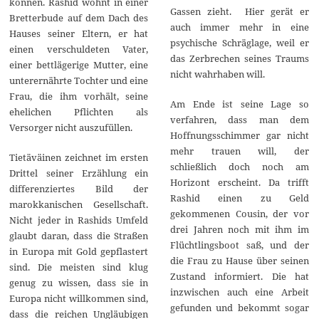
können. Rashid wohnt in einer
Gassen zieht. Hier gerät er
Bretterbude auf dem Dach des
auch immer mehr in eine
Hauses seiner Eltern, er hat
psychische Schräglage, weil er
einen verschuldeten Vater,
das Zerbrechen seines Traums
einer bettlägerige Mutter, eine
nicht wahrhaben will.
unterernährte Tochter und eine
Frau, die ihm vorhält, seine
Am Ende ist seine Lage so
ehelichen Pflichten als
verfahren, dass man dem
Versorger nicht auszufüllen.
Hoffnungsschimmer gar nicht
mehr trauen will, der
Tietäväinen zeichnet im ersten
schließlich doch noch am
Drittel seiner Erzählung ein
Horizont erscheint. Da trifft
differenziertes Bild der
Rashid einen zu Geld
marokkanischen Gesellschaft.
gekommenen Cousin, der vor
Nicht jeder in Rashids Umfeld
drei Jahren noch mit ihm im
glaubt daran, dass die Straßen
Flüchtlingsboot saß, und der
in Europa mit Gold gepflastert
die Frau zu Hause über seinen
sind. Die meisten sind klug
Zustand informiert. Die hat
genug zu wissen, dass sie in
inzwischen auch eine Arbeit
Europa nicht willkommen sind,
gefunden und bekommt sogar
dass die reichen Ungläubigen