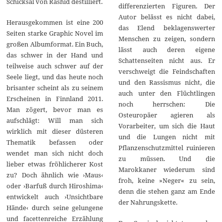
Schicksal von Rashid destilliert.
differenzierten Figuren. Der
Autor belässt es nicht dabei,
Herausgekommen ist eine 200
das Elend beklagenswerter
Seiten starke Graphic Novel im
Menschen zu zeigen, sondern
großen Albumformat. Ein Buch,
lässt auch deren eigene
das schwer in der Hand und
Schattenseiten nicht aus. Er
teilweise auch schwer auf der
verschweigt die Feindschaften
Seele liegt, und das heute noch
und den Rassismus nicht, die
brisanter scheint als zu seinem
auch unter den Flüchtlingen
Erscheinen in Finnland 2011.
noch herrschen: Die
Man zögert, bevor man es
Osteuropäer agieren als
aufschlägt: Will man sich
Vorarbeiter, um sich die Haut
wirklich mit dieser düsteren
und die Lungen nicht mit
Thematik befassen oder
Pflanzenschutzmittel ruinieren
wendet man sich nicht doch
zu müssen. Und die
lieber etwas fröhlicherer Kost
Marokkaner wiederum sind
zu? Doch ähnlich wie ›Maus‹
froh, keine »Neger« zu sein,
oder ›Barfuß durch Hiroshima‹
denn die stehen ganz am Ende
entwickelt auch ›Unsichtbare
der Nahrungskette.
Hände‹ durch seine gelungene
und facettenreiche Erzählung