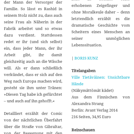
der Mann der Versorger der
erhobenen Zeigefinger und
Familie. So lässt es Rashid in
ohne Moralkeule daher – denn
seinem Stolz nicht zu, dass auch
letztendlich erzählt es die
seine Frau als Näherin in der
dramatische Geschichte vom
Fabrik arbeitet und so etwas
Scheitern eines Menschen an
dazu verdient. Stattdessen
seiner unmöglichen
redet er ihr (und sich selbst)
Lebenssituation.
ein, dass jeder Mann, der ihr
Arbeit gibt, ihr damit
|
BORIS KUNZ
gleichzeitig auch an die Wäsche
will. Als er dann schließlich
Titelangaben
verkündet, dass er sich auf den
Ville Tietäväinen: Unsichtbare
Weg nach Europa machen wird,
Hände
gesteht sie ihm unter Tränen:
(Näkymättömät kädet)
»Diesen Tag habe ich gefürchtet
Aus dem Finnischen von
– und auch auf ihn gehofft.«
Alexandra Strang
Berlin: Avant Verlag 2014
Detailliert erzählt der Comic
216 Seiten, 34,95 Euro
von der nächtlichen Überfahrt
über die Straße von Gibraltar,
Reinschauen
von der Begegnung mit den