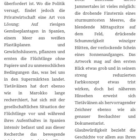
überfordert ist. Wo die Politik
Jammertales ist vieles möglich:
versagt, findet jedoch die
die drohende Finsternis eines
Privatwirtschaft eine Art von
sturmumtosten Meeres, die
Lösung: Auf riesigen
blendende Mittagszitze auf
Gemüseplantagen in Spanien,
dem Feld, drückende
einem Meer aus weißen
Schummrigkeit winziger
Plastikplanen und
Hütten, der verlockende Schein
Gewächshäusern, pflanzen und
eines Sonnenaufganges. Das
ernten die Flüchtlinge ohne
Artwork mag auf den ersten
Papiere und zu unmenschlichen
Blick etwas grob und in seinem
Bedingungen das, was bei uns
streng reduzierten
in den Supermärkten landet.
Farbkonzept etwas trist
Tietäväinen hat dort ebenso
wirken, doch bei näherem
wie in Marokko lange
Hinsehen erweist sich
recherchiert, hat sich mit der
Tietäväinen als hervorragender
gesellschaftlichen Situation der
Zeichner ebenso wie als
Flüchtlinge vor und während
genauer Beobachter und
ihres Aufenthaltes in Spanien
Dokumentarist.
intensiv befasst und aus dieser
Glaubwürdigkeit bezieht die
Recherche das bewegende
Geschichte vor allem aus ihren