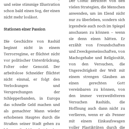
Der Comic berichtet von den
und seine stimmige Illustration
vielen Strategien, die Menschen
schon bald einen Sog, der einen
anwenden, um im Elend nicht
nicht mehr loslässt.
nur zu überleben, sondern sich
irgendwie auch noch im Spiegel
Stationen einer Passion
anschauen zu können – wenn
sie denn einen hätten. Er
Die Geschichte von Rashid
erzählt von Freundschaften
beginnt nicht in einem
und Zweckgemeinschaften, von
Terrorregime, er flüchtet nicht
Machogehabe und Religiosität,
vor politischer Unterdrückung,
von den Versuchen, die
Folter oder Genozid. Der
Ungerechtigkeit der Welt mit
arbeitslose Schneider flüchtet
einem strengen Glauben an
nicht einmal, er folgt den
einen gerechten Gott
Verlockungen und
vereinbaren zu können, von
Versprechungen der
den immer verzweifelteren
Schlepperbanden, in Europa
Versuchen Rashids, die
das schnelle Geld machen und
Hoffnung auch dann nicht zu
als gemachter Mann wieder
verlieren, wenn er als Penner
erhobenen Hauptes durch die
mit einem Einkaufswagen
Straßen seiner Stadt gehen zu
voller Plastiktüten durch die