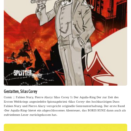
Gestatten, Silas Corey
Comic | Fabien Nury, Pierre Alary: Silas Corey 1: Der Aquila-Ring Der zur Zeit des
Ersten Weltkriegs angesiedelte Spionagekrimi ›Silas Corey‹ des hochkarätigen Duos
Fabien Nury und Pierre Alary verspricht originelle Genreunterhaltung. Der erste Band
›Der Aquila-Ring‹ bietet ein abgeschlossenes Abenteuer, das BORIS KUNZ dann auch als
zufriedenen Leser zurückgelassen hat.