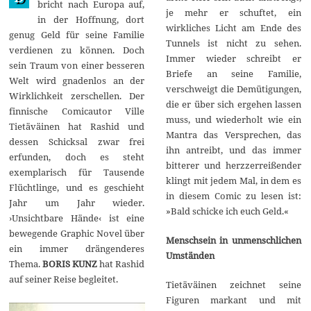
bricht nach Europa auf,
0
je mehr er schuftet, ein
in der Hoffnung, dort
1
wirkliches Licht am Ende des
4
genug Geld für seine Familie
Tunnels ist nicht zu sehen.
verdienen zu können. Doch
Immer wieder schreibt er
sein Traum von einer besseren
Briefe an seine Familie,
Welt wird gnadenlos an der
verschweigt die Demütigungen,
Wirklichkeit zerschellen. Der
die er über sich ergehen lassen
finnische Comicautor Ville
muss, und wiederholt wie ein
Tietäväinen hat Rashid und
Mantra das Versprechen, das
dessen Schicksal zwar frei
ihn antreibt, und das immer
erfunden, doch es steht
bitterer und herzzerreißender
exemplarisch für Tausende
klingt mit jedem Mal, in dem es
Flüchtlinge, und es geschieht
in diesem Comic zu lesen ist:
Jahr um Jahr wieder.
»Bald schicke ich euch Geld.«
›Unsichtbare Hände‹ ist eine
bewegende Graphic Novel über
Menschsein in unmenschlichen
ein immer drängenderes
Umständen
Thema.
BORIS KUNZ
hat Rashid
auf seiner Reise begleitet.
Tietäväinen zeichnet seine
Figuren markant und mit