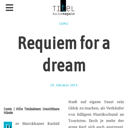
COMIC
Requiem for a
dream
29. Oktober 2014
2
9
.
O
Stadt auf eigene Faust sein
k
t
Glück zu machen, als Verkäufer
Comic | Ville Tietäväinen: Unsichtbare
o
Hände
von billigem Plastikschund an
b
e
Touristen. Doch je mehr der
er Marokkaner Rashid
r
D
arme Kerl sich auch anstrengt,
2