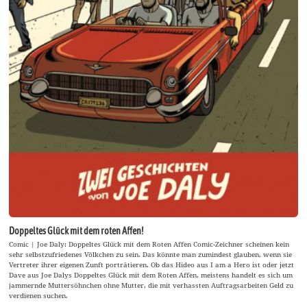
Doppeltes Glück mit dem roten Affen!
Comic | Joe Daly: Doppeltes Glück mit dem Roten Affen Comic-Zeichner scheinen kein
sehr selbstzufriedenes Völkchen zu sein. Das könnte man zumindest glauben, wenn sie
Vertreter ihrer eigenen Zunft porträtieren. Ob das Hideo aus I am a Hero ist oder jetzt
Dave aus Joe Dalys Doppeltes Glück mit dem Roten Affen, meistens handelt es sich um
jammernde Muttersöhnchen ohne Mutter, die mit verhassten Auftragsarbeiten Geld zu
verdienen suchen.