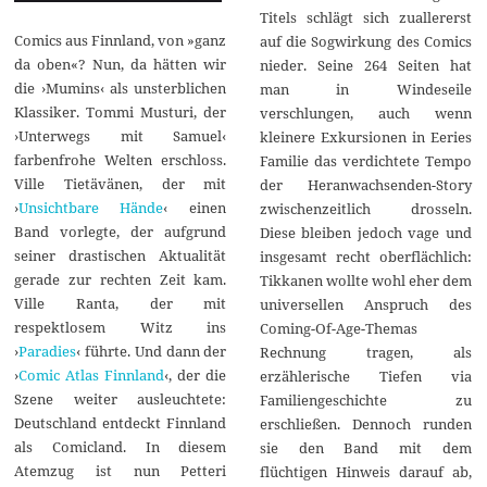
Titels schlägt sich zuallererst
Comics aus Finnland, von »ganz
auf die Sogwirkung des Comics
da oben«? Nun, da hätten wir
nieder. Seine 264 Seiten hat
die ›Mumins‹ als unsterblichen
man in Windeseile
Klassiker. Tommi Musturi, der
verschlungen, auch wenn
›Unterwegs mit Samuel‹
kleinere Exkursionen in Eeries
farbenfrohe Welten erschloss.
Familie das verdichtete Tempo
Ville Tietävänen, der mit
der Heranwachsenden-Story
›
Unsichtbare Hände
‹ einen
zwischenzeitlich drosseln.
Band vorlegte, der aufgrund
Diese bleiben jedoch vage und
seiner drastischen Aktualität
insgesamt recht oberflächlich:
gerade zur rechten Zeit kam.
Tikkanen wollte wohl eher dem
Ville Ranta, der mit
universellen Anspruch des
respektlosem Witz ins
Coming-Of-Age-Themas
›
Paradies
‹ führte. Und dann der
Rechnung tragen, als
›
Comic Atlas Finnland
‹, der die
erzählerische Tiefen via
Szene weiter ausleuchtete:
Familiengeschichte zu
Deutschland entdeckt Finnland
erschließen. Dennoch runden
als Comicland. In diesem
sie den Band mit dem
Atemzug ist nun Petteri
flüchtigen Hinweis darauf ab,