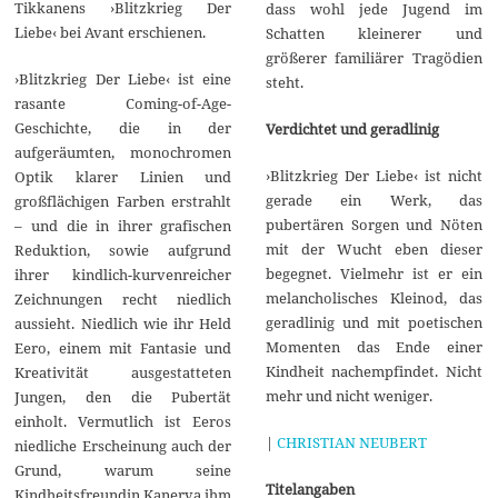
Tikkanens ›Blitzkrieg Der
dass wohl jede Jugend im
Liebe‹ bei Avant erschienen.
Schatten kleinerer und
größerer familiärer Tragödien
›Blitzkrieg Der Liebe‹ ist eine
steht.
rasante Coming-of-Age-
Geschichte, die in der
Verdichtet und geradlinig
aufgeräumten, monochromen
›Blitzkrieg Der Liebe‹ ist nicht
Optik klarer Linien und
gerade ein Werk, das
großflächigen Farben erstrahlt
pubertären Sorgen und Nöten
– und die in ihrer grafischen
mit der Wucht eben dieser
Reduktion, sowie aufgrund
begegnet. Vielmehr ist er ein
ihrer kindlich-kurvenreicher
melancholisches Kleinod, das
Zeichnungen recht niedlich
geradlinig und mit poetischen
aussieht. Niedlich wie ihr Held
Momenten das Ende einer
Eero, einem mit Fantasie und
Kindheit nachempfindet. Nicht
Kreativität ausgestatteten
mehr und nicht weniger.
Jungen, den die Pubertät
einholt. Vermutlich ist Eeros
|
CHRISTIAN NEUBERT
niedliche Erscheinung auch der
Grund, warum seine
Titelangaben
Kindheitsfreundin Kanerva ihm