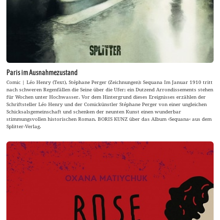
Paris im Ausnahmezustand
Comic | Léo Henry (Text), Stéphane Perger (Zeichnungen): Sequana Im Januar 1910 tritt
nach schweren Regenfällen die Seine über die Ufer; ein Dutzend Arrondissements stehen
für Wochen unter Hochwasser. Vor dem Hintergrund dieses Ereignisses erzählen der
Schriftsteller Léo Henry und der Comickünstler Stéphane Perger von einer ungleichen
Schicksalsgemeinschaft und schenken der neunten Kunst einen wunderbar
stimmungsvollen historischen Roman. BORIS KUNZ über das Album ›Sequana‹ aus dem
Splitter-Verlag.