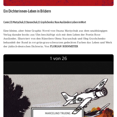
Ein Dichterinnen-Leben in Bildern
Comic | O.Matiychuk,O.Staranchuk,O. Gryshchenko: Rose Ausländers Leben im Wort
Eine kleine, aber feine Graphic Novel von Oxana Matiychuk aus dem unabhängigen
Verlag danube books aus Ulm beschäftigt sich mit dem Leben der Poetin Rose
Ausländer. Illustriert von den Künstlern Olena Staranchuk und Oleg Gryshchenko
behandelt der Band in rot-grün-grau-schwarzen gedeckten Farben das Leben und Werk
der jüdisch-deutschen Dichterin. Von
FLORIAN BIRNMEYER