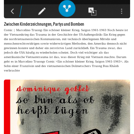
Zwischen Kinderzeichnungen, Partys und Bomben
Comic | Marcelino Truong: Ein schöner kleiner Krieg. Saigon 1961-1963 Noch heute ist
der Vietnamkrieg das Trauma in der Geschichte der US-Außenpolitik: Ein Krieg gegen
die nordvietnamesischen Kommunisten, mit technisch überlegenen Mitteln und
menschenrechtswidrigen sowie widerwärtigen Methoden, den Amerika dennoch nicht
gewinnen konnte und daher ein zerstörtes Land zurückließ. Ein Trauma zwar, das
jedoch die USA häufig zu wiederholen scheint. Doch viel wichtiger als das
amerikanische Vietnamtrauma ist das, was dieser Krieg mit Vietnam machte. Darum
geht es in Marcelino Truongs Comic >Ein schöner kleiner Krieg. Saigon 1961-1963<. Als
Sohn einer Französin und des vietnamesischen Dolmetschers Truong Buu Khánh
verbrachte