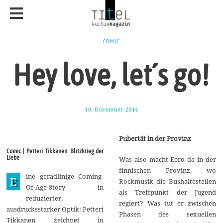
COMIC
Hey love, let´s go!
10. Dezember 2014
1
6
.
J
Pubertät in der Provinz
a
n
Comic | Petteri Tikkanen: Blitzkrieg der
u
Liebe
Was also macht Eero da in der
a
r
finnischen Provinz, wo
ine geradlinige Coming-
2
E
Rockmusik die Bushaltestellen
0
Of-Age-Story in
als Treffpunkt der Jugend
1
reduzierter,
5
regiert? Was tut er zwischen
ausdrucksstarker Optik: Petteri
Phasen des sexuellen
Tikkanen zeichnet in