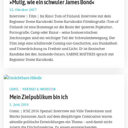
»Mutig, wie ein schwuler James Bond«
12. Oktober 2017
1
1
Interview | Film | Im Kino: Tom of Finland. Interview mit dem
.
Regisseur Dome Karukoski Dome Karukoskis Filmbiografie ›Tom of
M
Finland‹ ist eine Hommage an die Ikone der queeren Popkultur.
a
i
Pornografie, Camp oder Kunst – seine homoerotischen
2
Zeichnungen sind ein wichtiger Teil der Schwulenbewegung. Der
0
Film zeigt eine schillernde Coming-out-Geschichte, aus Dunkelheit
1
8
und Unterdrückung zu Freiheit und Licht. Er ist finnischer
Kandidat bei den Auslands-Oscars. SABINE MATTHES sprach mit
Regisseur Dome Karukoski.
COMIC
/
PORTRÄT & INTERVIEW
Mein Zielpublikum bin ich
1. Juni 2016
1
.
Comic | ICSE 2016 Spezial: Interview mit Ville Tietäväinen und
J
Marko Juntunen Auch auf dem diesjährigen Comicsalon waren
u
aktuelle politische Entwicklungen ein Thema – und damit nicht
n
i
zuletzt die Flüchtlingskrise. Zu einem entsprechenden