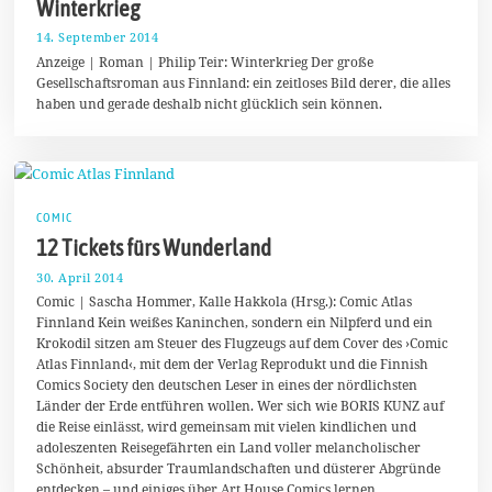
Winterkrieg
14. September 2014
1
4
Anzeige | Roman | Philip Teir: Winterkrieg Der große
.
Gesellschaftsroman aus Finnland: ein zeitloses Bild derer, die alles
S
haben und gerade deshalb nicht glücklich sein können.
e
p
t
e
m
b
e
r
COMIC
2
12 Tickets fürs Wunderland
0
1
30. April 2014
1
4
2
Comic | Sascha Hommer, Kalle Hakkola (Hrsg.): Comic Atlas
.
Finnland Kein weißes Kaninchen, sondern ein Nilpferd und ein
M
Krokodil sitzen am Steuer des Flugzeugs auf dem Cover des ›Comic
a
i
Atlas Finnland‹, mit dem der Verlag Reprodukt und die Finnish
2
Comics Society den deutschen Leser in eines der nördlichsten
0
Länder der Erde entführen wollen. Wer sich wie BORIS KUNZ auf
1
4
die Reise einlässt, wird gemeinsam mit vielen kindlichen und
adoleszenten Reisegefährten ein Land voller melancholischer
Schönheit, absurder Traumlandschaften und düsterer Abgründe
entdecken – und einiges über Art House Comics lernen.