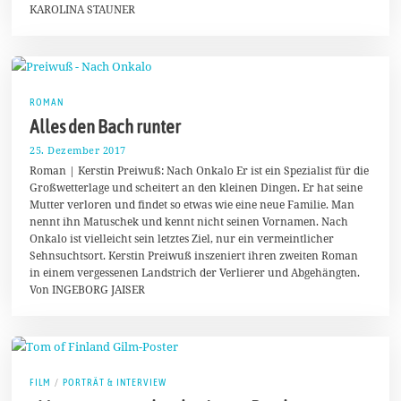
KAROLINA STAUNER
1
8
ROMAN
Alles den Bach runter
25. Dezember 2017
1
1
Roman | Kerstin Preiwuß: Nach Onkalo Er ist ein Spezialist für die
.
Großwetterlage und scheitert an den kleinen Dingen. Er hat seine
M
Mutter verloren und findet so etwas wie eine neue Familie. Man
a
i
nennt ihn Matuschek und kennt nicht seinen Vornamen. Nach
2
Onkalo ist vielleicht sein letztes Ziel, nur ein vermeintlicher
0
Sehnsuchtsort. Kerstin Preiwuß inszeniert ihren zweiten Roman
1
8
in einem vergessenen Landstrich der Verlierer und Abgehängten.
Von INGEBORG JAISER
FILM
/
PORTRÄT & INTERVIEW