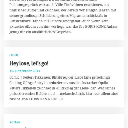
2
Podiumsgespräch war auch Ville Tietäväinen erschienen, ein
0
finnischer Autor und Zeichner, der bereits vor einigen Jahren mit
1
6
seiner grandiosen Schilderung eines Migrantenschicksals in
›Unsichtbare Hände‹ für Furore gesorgt hat. Auch wenn kein
aktuelles Album von ihm vorliegt, war das für BORIS KUNZ Anlass
genug für ein ausführliches Gespräch.
COMIC
Hey love, let´s go!
10. Dezember 2014
1
6
Comic | Petteri Tikkanen: Blitzkrieg der Liebe Eine geradlinige
.
Coming-Of-Age-Story in reduzierter, ausdrucksstarker Optik:
J
Petteri Tikkanen zeichnet in ›Blitzkrieg der Liebe‹ den Weg seines
a
n
pubertierenden Helden nach – melancholisch, klar, vor allem aber
u
rasant. Von CHRISTIAN NEUBERT
a
r
2
0
1
5
ROMAN