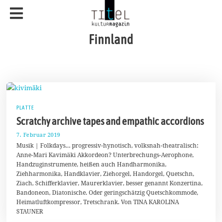
Finnland
PLATTE
Scratchy archive tapes and empathic accordions
7. Februar 2019
1
1
Musik | Folkdays… progressiv-hynotisch, volksnah-theatralisch:
.
Anne-Mari Kavimäki Akkordeon? Unterbrechungs-Aerophone,
F
Handzuginstrumente, heißen auch Handharmonika,
e
b
Ziehharmonika, Handklavier, Ziehorgel, Handorgel, Quetschn,
r
Ziach, Schifferklavier, Maurerklavier, besser genannt Konzertina,
u
Bandoneon, Diatonische. Oder geringschätzig Quetschkommode,
a
r
Heimatluftkompressor, Tretschrank. Von TINA KAROLINA
2
STAUNER
0