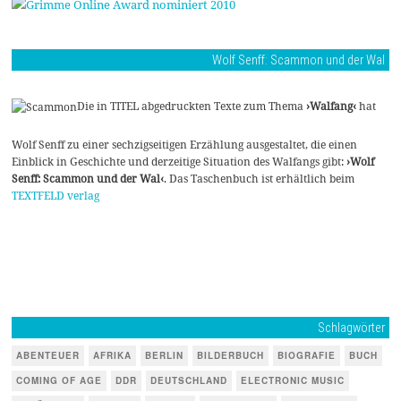
Wolf Senff: Scammon und der Wal
Die in TITEL abgedruckten Texte zum Thema
›Walfang‹
hat
Wolf Senff zu einer sechzigseitigen Erzählung ausgestaltet, die einen
Einblick in Geschichte und derzeitige Situation des Walfangs gibt:
›Wolf
Senff: Scammon und der Wal‹
. Das Taschenbuch ist erhältlich beim
TEXTFELD verlag
Schlagwörter
ABENTEUER
AFRIKA
BERLIN
BILDERBUCH
BIOGRAFIE
BUCH
COMING OF AGE
DDR
DEUTSCHLAND
ELECTRONIC MUSIC