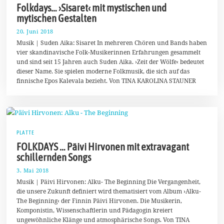
Folkdays… ›Sisaret‹ mit mystischen und
mytischen Gestalten
20. Juni 2018
2
5
Musik | Suden Aika: Sisaret In mehreren Chören und Bands haben
.
vier skandinavische Folk-Musikerinnen Erfahrungen gesammelt
J
und sind seit 15 Jahren auch Suden Aika. ›Zeit der Wölfe‹ bedeutet
u
n
dieser Name. Sie spielen moderne Folkmusik, die sich auf das
i
finnische Epos Kalevala bezieht. Von TINA KAROLINA STAUNER
2
0
1
8
PLATTE
FOLKDAYS … Päivi Hirvonen mit extravagant
schillernden Songs
3. Mai 2018
1
1
Musik | Päivi Hirvonen: Alku- The Beginning Die Vergangenheit,
.
die unsere Zukunft definiert wird thematisiert vom Album ›Alku-
M
The Beginning‹ der Finnin Päivi Hirvonen. Die Musikerin,
a
i
Komponistin, Wissenschaftlerin und Pädagogin kreiert
2
ungewöhnliche Klänge und atmosphärische Songs. Von TINA
0