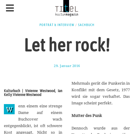
PORTRÄT & INTERVIEW
/
SACHBUCH
Let her rock!
29. Januar 2016
3
1
.
J
Mehrmals gerät die Punkerin in
a
n
Konflikt mit dem Gesetz, 1977
Kulturbuch | Vivienne Westwood, Ian
u
Kelly: Vivienne Westwood
wird sie sogar verhaftet. Das
a
r
Image scheint perfekt.
enn einem eine strenge
2
W
0
Dame auf einem
Mutter des Punk
1
Buchcover wach
6
entgegenblickt, ist oft schwere
Dennoch wurde aus der
Kost angesagt. Nicht so in