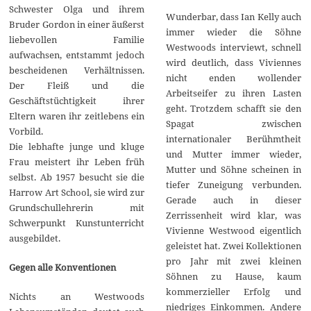
Schwester Olga und ihrem
Wunderbar, dass Ian Kelly auch
Bruder Gordon in einer äußerst
immer wieder die Söhne
liebevollen Familie
Westwoods interviewt, schnell
aufwachsen, entstammt jedoch
wird deutlich, dass Viviennes
bescheidenen Verhältnissen.
nicht enden wollender
Der Fleiß und die
Arbeitseifer zu ihren Lasten
Geschäftstüchtigkeit ihrer
geht. Trotzdem schafft sie den
Eltern waren ihr zeitlebens ein
Spagat zwischen
Vorbild.
internationaler Berühmtheit
Die lebhafte junge und kluge
und Mutter immer wieder,
Frau meistert ihr Leben früh
Mutter und Söhne scheinen in
selbst. Ab 1957 besucht sie die
tiefer Zuneigung verbunden.
Harrow Art School, sie wird zur
Gerade auch in dieser
Grundschullehrerin mit
Zerrissenheit wird klar, was
Schwerpunkt Kunstunterricht
Vivienne Westwood eigentlich
ausgebildet.
geleistet hat. Zwei Kollektionen
pro Jahr mit zwei kleinen
Gegen alle Konventionen
Söhnen zu Hause, kaum
kommerzieller Erfolg und
Nichts an Westwoods
niedriges Einkommen. Andere