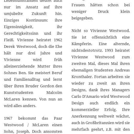
Lebensumständen deutet auch
Frauen hätten schon bei
nur im Ansatz auf ihre
weniger Druck klein
umjubelte Zukunft hin.
beigegeben.
Einziges Kontinuum: ihre
Eigensinnigkeit, ihr
Nicht so Vivienne Westwood.
Gerechtigkeitssinn und ihr
Sie ist offensichtlich eine
Fleiß. Vivienne heiratet 1962
Kämpferin. Eine alternde,
Derek Westwood, doch die Ehe
nichtsdestotrotz. 1993 heiratet
hält nur drei Jahre und
Vivienne Westwood zum
Vivienne wird früh
zweiten Mal, dieses Mal ihren
alleinerziehende Mutter ihres
ehemaligen Studenten Andreas
Sohnes Ben. Sie meistert Beruf
Kronthaler. Fortan arbeiten sie
und Familienalltag und lernt
wieder zu zweit an ihren
über ihren Bruder Gordon den
Designs, dank ihres Managers
Kunststudenten Malcolm
Carlo D’Amario wird Westwood
McLaren kennen. Von nun an
Design auch endlich ein
wird alles anders.
kommerzieller Erfolg. Ihre
Anerkennung weltweit wächst,
1967 bekommt das Paar
auch in Großbritannien wird sie
Westwood / McLaren einen
mehrfach geehrt, z.B. mit den
Sohn, Joseph. Doch ansonsten