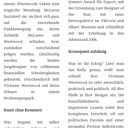
Queen’s Award für Export, mit
nimmt Westwoods Leben eine
der Ernennung zum Designer of
tragische Wendung. McLaren
the Year, mit einer
fasziniert sie, sie lässt sich ganz
Retrospektive im Viktoria und
auf die entstehende
Albert Museum und schließlich
Punkbewegung ein, deren
mit der Erhebung in den
Ästhetik McLaren und
Adelsstand 2006.
Westwood erfinden, bzw.
zumindest entscheidend
Konsequent aufsässig
prägen werden. Gleichzeitig
werden die beiden
Was ist ihr Erfolg? Liest man
Jungdesigner von schlimmen
Ian Kelly genau, stellt man
finanziellen Schwierigkeiten
schnell fest: Vivienne
gebeutelt, zwischendurch lebt
Westwood ist sehr menschlich,
Vivienne Westwood mit ihren
praktisch und politisch. All dies
Söhnen in einem
fließt in ihre Designs ein. Die
Wohnwagenpark.
Kunstliebhaberin und
begeisterte Leserin erdet ihre
Kunst ohne Kommerz
komplexen Entwürfe oft mit
politischen Parolen und einer
Was begann mit selbst
gesunden Portion Selbstironie.