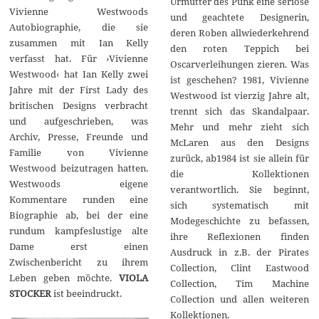
Urmutter des Punk eine seriöse
Vivienne Westwoods
und geachtete Designerin,
Autobiographie, die sie
deren Roben allwiederkehrend
zusammen mit Ian Kelly
den roten Teppich bei
verfasst hat. Für ›Vivienne
Oscarverleihungen zieren. Was
Westwood‹ hat Ian Kelly zwei
ist geschehen? 1981, Vivienne
Jahre mit der First Lady des
Westwood ist vierzig Jahre alt,
britischen Designs verbracht
trennt sich das Skandalpaar.
und aufgeschrieben, was
Mehr und mehr zieht sich
Archiv, Presse, Freunde und
McLaren aus den Designs
Familie von Vivienne
zurück, ab1984 ist sie allein für
Westwood beizutragen hatten.
die Kollektionen
Westwoods eigene
verantwortlich. Sie beginnt,
Kommentare runden eine
sich systematisch mit
Biographie ab, bei der eine
Modegeschichte zu befassen,
rundum kampfeslustige alte
ihre Reflexionen finden
Dame erst einen
Ausdruck in z.B. der Pirates
Zwischenbericht zu ihrem
Collection, Clint Eastwood
Leben geben möchte.
VIOLA
Collection, Tim Machine
STOCKER
ist beeindruckt.
Collection und allen weiteren
Kollektionen.