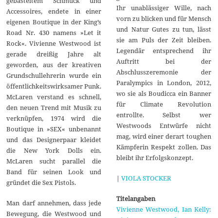
gebasteltem Schmuck und
Ihr unablässiger Wille, nach
Accessoires, endete in einer
vorn zu blicken und für Mensch
eigenen Boutique in der King’s
und Natur Gutes zu tun, lässt
Road Nr. 430 namens »Let it
sie am Puls der Zeit bleiben.
Rock«. Vivienne Westwood ist
Legendär entsprechend ihr
gerade dreißig Jahre alt
Auftritt bei der
geworden, aus der kreativen
Abschlusszeremonie der
Grundschullehrerin wurde ein
Paralympics in London, 2012,
öffentlichkeitswirksamer Punk.
wo sie als Boudicca ein Banner
McLaren verstand es schnell,
für Climate Revolution
den neuen Trend mit Musik zu
entrollte. Selbst wer
verknüpfen, 1974 wird die
Westwoods Entwürfe nicht
Boutique in »SEX« unbenannt
mag, wird einer derart toughen
und das Designerpaar kleidet
Kämpferin Respekt zollen. Das
die New York Dolls ein.
bleibt ihr Erfolgskonzept.
McLaren sucht parallel die
Band für seinen Look und
|
VIOLA STOCKER
gründet die Sex Pistols.
Titelangaben
Man darf annehmen, dass jede
Vivienne Westwood, Ian Kelly:
Bewegung, die Westwood und