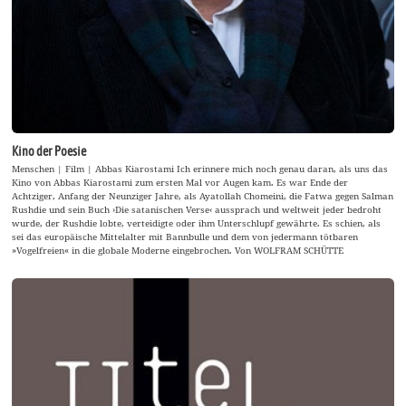
Kino der Poesie
Menschen | Film | Abbas Kiarostami Ich erinnere mich noch genau daran, als uns das
Kino von Abbas Kiarostami zum ersten Mal vor Augen kam. Es war Ende der
Achtziger, Anfang der Neunziger Jahre, als Ayatollah Chomeini, die Fatwa gegen Salman
Rushdie und sein Buch ›Die satanischen Verse‹ aussprach und weltweit jeder bedroht
wurde, der Rushdie lobte, verteidigte oder ihm Unterschlupf gewährte. Es schien, als
sei das europäische Mittelalter mit Bannbulle und dem von jedermann tötbaren
»Vogelfreien« in die globale Moderne eingebrochen. Von WOLFRAM SCHÜTTE