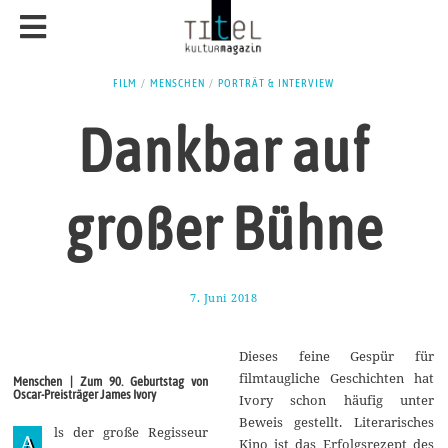
FILM
/
MENSCHEN
/
PORTRÄT & INTERVIEW
Dankbar auf
großer Bühne
7. Juni 2018
2
1
.
J
Dieses feine Gespür für
u
n
filmtaugliche Geschichten hat
Menschen | Zum 90. Geburtstag von
i
Oscar-Preisträger James Ivory
Ivory schon häufig unter
2
0
Beweis gestellt. Literarisches
ls der große Regisseur
1
A
Kino ist das Erfolgsrezept des
8