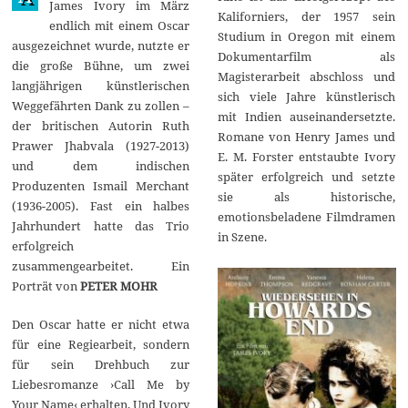
James Ivory im März
Kaliforniers, der 1957 sein
endlich mit einem Oscar
Studium in Oregon mit einem
ausgezeichnet wurde, nutzte er
Dokumentarfilm als
die große Bühne, um zwei
Magisterarbeit abschloss und
langjährigen künstlerischen
sich viele Jahre künstlerisch
Weggefährten Dank zu zollen –
mit Indien auseinandersetzte.
der britischen Autorin Ruth
Romane von Henry James und
Prawer Jhabvala (1927-2013)
E. M. Forster entstaubte Ivory
und dem indischen
später erfolgreich und setzte
Produzenten Ismail Merchant
sie als historische,
(1936-2005). Fast ein halbes
emotionsbeladene Filmdramen
Jahrhundert hatte das Trio
in Szene.
erfolgreich
zusammengearbeitet. Ein
Porträt von
PETER MOHR
Den Oscar hatte er nicht etwa
für eine Regiearbeit, sondern
für sein Drehbuch zur
Liebesromanze ›Call Me by
Your Name‹ erhalten. Und Ivory