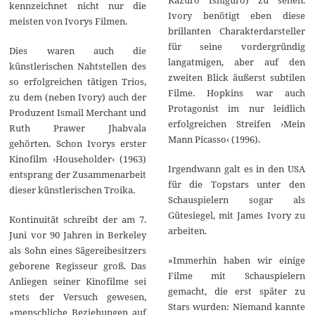
Kazuro Ishiguro) zu sehen.
kennzeichnet nicht nur die
Ivory benötigt eben diese
meisten von Ivorys Filmen.
brillanten Charakterdarsteller
für seine vordergründig
Dies waren auch die
langatmigen, aber auf den
künstlerischen Nahtstellen des
zweiten Blick äußerst subtilen
so erfolgreichen tätigen Trios,
Filme. Hopkins war auch
zu dem (neben Ivory) auch der
Protagonist im nur leidlich
Produzent Ismail Merchant und
erfolgreichen Streifen ›Mein
Ruth Prawer Jhabvala
Mann Picasso‹ (1996).
gehörten. Schon Ivorys erster
Kinofilm ›Householder‹ (1963)
Irgendwann galt es in den USA
entsprang der Zusammenarbeit
für die Topstars unter den
dieser künstlerischen Troika.
Schauspielern sogar als
Gütesiegel, mit James Ivory zu
Kontinuität schreibt der am 7.
arbeiten.
Juni vor 90 Jahren in Berkeley
als Sohn eines Sägereibesitzers
»Immerhin haben wir einige
geborene Regisseur groß. Das
Filme mit Schauspielern
Anliegen seiner Kinofilme sei
gemacht, die erst später zu
stets der Versuch gewesen,
Stars wurden: Niemand kannte
»menschliche Beziehungen auf