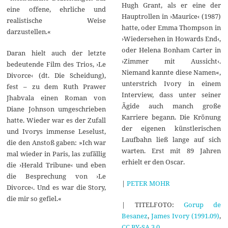
Hugh Grant, als er eine der
eine offene, ehrliche und
Hauptrollen in ›Maurice‹ (1987)
realistische Weise
hatte, oder Emma Thompson in
darzustellen.«
›Wiedersehen in Howards End‹,
oder Helena Bonham Carter in
Daran hielt auch der letzte
›Zimmer mit Aussicht‹.
bedeutende Film des Trios, ›Le
Niemand kannte diese Namen«,
Divorce‹ (dt. Die Scheidung),
unterstrich Ivory in einem
fest – zu dem Ruth Prawer
Interview, dass unter seiner
Jhabvala einen Roman von
Ägide auch manch große
Diane Johnson umgeschrieben
Karriere begann. Die Krönung
hatte. Wieder war es der Zufall
der eigenen künstlerischen
und Ivorys immense Leselust,
Laufbahn ließ lange auf sich
die den Anstoß gaben: »Ich war
warten. Erst mit 89 Jahren
mal wieder in Paris, las zufällig
erhielt er den Oscar.
die ›Herald Tribune‹ und eben
die Besprechung von ›Le
|
PETER MOHR
Divorce‹. Und es war die Story,
die mir so gefiel.«
| TITELFOTO:
Gorup de
Besanez
,
James Ivory (1991.09)
,
CC BY-SA 3.0