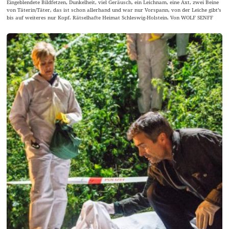
Eingeblendete Bildfetzen, Dunkelheit, viel Geräusch, ein Leichnam, eine Axt, zwei Beine
von Täterin/Täter, das ist schon allerhand und war nur Vorspann, von der Leiche gibt’s
bis auf weiteres nur Kopf. Rätselhafte Heimat Schleswig-Holstein. Von WOLF SENFF