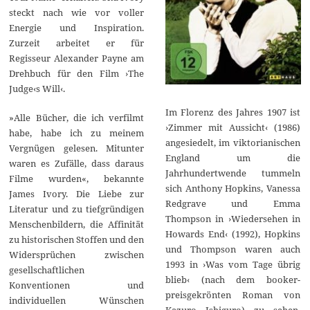
steckt nach wie vor voller
Energie und Inspiration.
Zurzeit arbeitet er für
Regisseur Alexander Payne am
Drehbuch für den Film ›The
Judge‹s Will‹.
Im Florenz des Jahres 1907 ist
»Alle Bücher, die ich verfilmt
›Zimmer mit Aussicht‹ (1986)
habe, habe ich zu meinem
angesiedelt, im viktorianischen
Vergnügen gelesen. Mitunter
England um die
waren es Zufälle, dass daraus
Jahrhundertwende tummeln
Filme wurden«, bekannte
sich Anthony Hopkins, Vanessa
James Ivory. Die Liebe zur
Redgrave und Emma
Literatur und zu tiefgründigen
Thompson in ›Wiedersehen in
Menschenbildern, die Affinität
Howards End‹ (1992), Hopkins
zu historischen Stoffen und den
und Thompson waren auch
Widersprüchen zwischen
1993 in ›Was vom Tage übrig
gesellschaftlichen
blieb‹ (nach dem booker-
Konventionen und
preisgekrönten Roman von
individuellen Wünschen