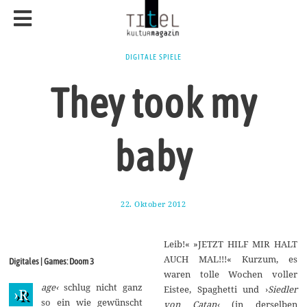
DIGITALE SPIELE
They took my
baby
22. Oktober 2012
2
4
.
S
Leib!« »JETZT HILF MIR HALT
e
p
AUCH MAL!!!« Kurzum, es
Digitales | Games: Doom 3
t
waren tolle Wochen voller
e
age‹
schlug nicht ganz
m
Eistee, Spaghetti und ›
Siedler
›R
b
so ein wie gewünscht
von Catan‹
(in derselben
e