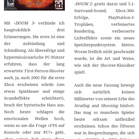
›DOOM 2‹
gratis dazu) und 5.1-
Surround-Sound, Xbox-360-
Erfolge, PlayStation-3-
Mit ›
DOOM 3‹
verbinde ich
Trophäen, verfeinertes
hauptsächlich drei
Rendering, verbesserte
Erinnerungen. Die erste ist eine
Lichteffekte sowie ein neues
der Anfeindung und
Speicherpunktsystem bieten.
Schmähung. Als übereifrige und
Woran freilich nicht geschraubt
hypermissionarische PC-Nutzer
wurde, ist die Art und Weise,
erfuhren, dass der lang
wie sich der Shooter-Klassiker
erwartete First-Person-Shooter
spielt.
auch, ja, auch 2005 für die erste
Xbox erscheinen würde (um
Auch die neue Fassung bewegt
etwas Spieldauer und einige
sich natürlich keinen
Soundeffekte erleichtert),
Millimeter von seinem Erbe des
brach der hysterische Hass aus.
Strafing and Shooting
hinfort.
Noch heute schlagen die
Das mag so manchem Spieler
emotionalen Wellen hoch,
heute seltsam unflexibel
wenn es um die Frage »FPS auf
erscheinen. Schon des Öfteren
Konsole oder nur PC?« geht,
war in Besprechungen, die sich