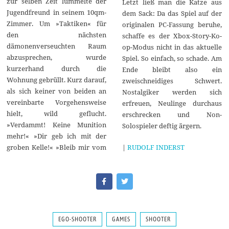
zur selben Zeit lümmelte der
Letzt ließ man die Katze aus
Jugendfreund in seinem 10qm-
dem Sack: Da das Spiel auf der
Zimmer. Um »Taktiken« für
originalen PC-Fassung beruhe,
den nächsten
schaffe es der Xbox-Story-Ko-
dämonenverseuchten Raum
op-Modus nicht in das aktuelle
abzusprechen, wurde
Spiel. So einfach, so schade. Am
kurzerhand durch die
Ende bleibt also ein
Wohnung gebrüllt. Kurz darauf,
zweischneidiges Schwert.
als sich keiner von beiden an
Nostalgiker werden sich
vereinbarte Vorgehensweise
erfreuen, Neulinge durchaus
hielt, wild geflucht.
erschrecken und Non-
»Verdammt! Keine Munition
Solospieler deftig ärgern.
mehr!« »Dir geb ich mit der
|
RUDOLF INDERST
groben Kelle!« »Bleib mir vom
EGO-SHOOTER
GAMES
SHOOTER