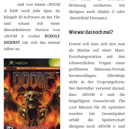
und von einem ›
DOOM
r
Wohnung eroberten wir
2
4‹
fehlt noch jede Spur, da
übrigens auch ›
Diablo 2‹
oder
0
klingelt ID Software an der Tür
1
›
Battlefield Vietnam‹
).
7
und schaut mit einer
überarbeiteten Version von
Wie war das noch mal?
›
DOOM 3‹
vorbei.
RUDOLF
INDERST
sah sich das einmal
Erneut soll man sich also nun
näher an.
als Marine auf einer Mars-
Forschungsstation mit den
schmerzlichen Folgen einer
geöffneten Dämonen-Portals
herumschlagen. Allerdings
nicht in der Ursprungsform.
Der Hersteller verweist darauf,
dass
›DOOM 3‹
und die
beigefügten Zusatzlevels
The
Lost Mission
für 3D optimiert
wurden (im Gesamtpaket
erhält die Spielerschaft
übrigens noch ›
DOOM 1‹
und