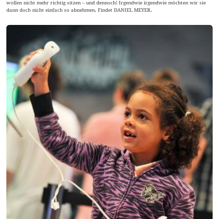
wollen nicht mehr richtig sitzen – und dennoch! Irgendwie irgendwie möchten wir sie
dann doch nicht einfach so abnehmen. Findet DANIEL MEYER.