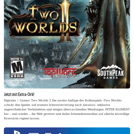
Jetzt mit Extra-Ork!
Digitales | Games: Two Worlds 2 Die zweite Auflage des Rollenspiels ›Two Worlds‹
schickt den Spieler auf erneute Schwesterrettung nach Antaloor, inklusive
ungewöhnlicher Verbündeten und einigen überraschenden Wendungen. PETER KLEMENT
hat – mal wieder – die Welt gerettet und dabei Schmiedeutensilien auf allerlei böswillige
Kreaturen regnen lassen.