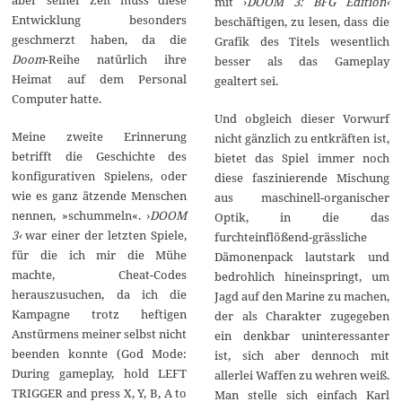
aber seiner Zeit muss diese
mit ›
DOOM 3: BFG Edition‹
Entwicklung besonders
beschäftigen, zu lesen, dass die
geschmerzt haben, da die
Grafik des Titels wesentlich
Doom
-Reihe natürlich ihre
besser als das Gameplay
Heimat auf dem Personal
gealtert sei.
Computer hatte.
Und obgleich dieser Vorwurf
Meine zweite Erinnerung
nicht gänzlich zu entkräften ist,
betrifft die Geschichte des
bietet das Spiel immer noch
konfigurativen Spielens, oder
diese faszinierende Mischung
wie es ganz ätzende Menschen
aus maschinell-organischer
nennen, »schummeln«. ›
DOOM
Optik, in die das
3‹
war einer der letzten Spiele,
furchteinflößend-grässliche
für die ich mir die Mühe
Dämonenpack lautstark und
machte, Cheat-Codes
bedrohlich hineinspringt, um
herauszusuchen, da ich die
Jagd auf den Marine zu machen,
Kampagne trotz heftigen
der als Charakter zugegeben
Anstürmens meiner selbst nicht
ein denkbar uninteressanter
beenden konnte (God Mode:
ist, sich aber dennoch mit
During gameplay, hold LEFT
allerlei Waffen zu wehren weiß.
TRIGGER and press X, Y, B, A to
Man stelle sich einfach Karl