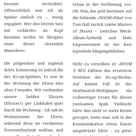
become invincible).
Urban in der Verfilmung vor.
Offensichtlich war ich als
Oh. Nun, das geht bestimmt auf
Spieler einfach zu … wenig
die fehlende ›
DOOM‹
-Bibel von
engagiert. Wer den letzten Satz
Tom Hall zurück (siehe
Masters
mit »schlecht« im Kopf
of Doom)
– zwischen Metal-
beenden wollte, ist übrigens
Album-Ästhetik und Male
einer dieser »ätzenden
Empowerment ist der Rest
Menschen«.
irgendwie hängengeblieben.
Die prägendste und zugleich
Nicht zu verzeihen ist ›
DOOM
dritte Erinnerung ist jedoch die
3: BFG Edition‹
das ersatzlose
des Ko-op-Spielens. Es war in
Streichen des Ko-op-Modus.
der Wohnung der Eltern eins
Auf keinen Fall ist der
alten Freundes. Wir verbanden
Deathmatch-Multiplayer ein
unsere beiden Xboxen
vollwertiger Ersatz für diesen
(Xboxes?) per Linkkabel quer
zweisamen Spaß. Vielleicht
durch die Wohnung – ich saß im
hätte dies nicht so weite Kreise
Wohnzimmer der Eltern,
gezogen, wenn man sich in der
während diese im verdienten
Kommunikation etwas klarer
Österreichurlaub weilten, und
ausgedrückt hätte – zu guter