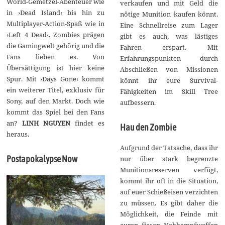
World-Gemetzel-Abenteuer wie
verkaufen und mit Geld die
in ›Dead Island‹ bis hin zu
nötige Munition kaufen könnt.
Multiplayer-Action-Spaß wie in
Eine Schnellreise zum Lager
›Left 4 Dead‹. Zombies prägen
gibt es auch, was lästiges
die Gamingwelt gehörig und die
Fahren erspart. Mit
Fans lieben es. Von
Erfahrungspunkten durch
Übersättigung ist hier keine
Abschließen von Missionen
Spur. Mit ›Days Gone‹ kommt
könnt ihr eure Survival-
ein weiterer Titel, exklusiv für
Fähigkeiten im Skill Tree
Sony, auf den Markt. Doch wie
aufbessern.
kommt das Spiel bei den Fans
an?
LINH NGUYEN
findet es
Hau den Zombie
heraus.
Aufgrund der Tatsache, dass ihr
Postapokalypse Now
nur über stark begrenzte
Munitionsreserven verfügt,
kommt ihr oft in die Situation,
auf euer Schießeisen verzichten
zu müssen. Es gibt daher die
Möglichkeit, die Feinde mit
euren fiesen Nahkampfwaffen