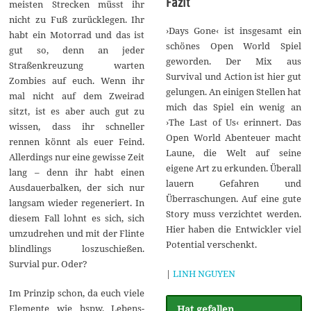
Fazit
meisten Strecken müsst ihr
nicht zu Fuß zurücklegen. Ihr
›Days Gone‹ ist insgesamt ein
habt ein Motorrad und das ist
schönes Open World Spiel
gut so, denn an jeder
geworden. Der Mix aus
Straßenkreuzung warten
Survival und Action ist hier gut
Zombies auf euch. Wenn ihr
gelungen. An einigen Stellen hat
mal nicht auf dem Zweirad
mich das Spiel ein wenig an
sitzt, ist es aber auch gut zu
›The Last of Us‹ erinnert. Das
wissen, dass ihr schneller
Open World Abenteuer macht
rennen könnt als euer Feind.
Laune, die Welt auf seine
Allerdings nur eine gewisse Zeit
eigene Art zu erkunden. Überall
lang – denn ihr habt einen
lauern Gefahren und
Ausdauerbalken, der sich nur
Überraschungen. Auf eine gute
langsam wieder regeneriert. In
Story muss verzichtet werden.
diesem Fall lohnt es sich, sich
Hier haben die Entwickler viel
umzudrehen und mit der Flinte
Potential verschenkt.
blindlings loszuschießen.
Survial pur. Oder?
|
LINH NGUYEN
Im Prinzip schon, da euch viele
Elemente wie bspw. Lebens-
Hat gefallen