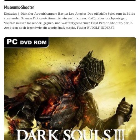
Museums-Shooter
Digitales | Digitaler Appetithappen: Battle: Los Angeles Das offizielle Spiel zum in Bälde
startenden Science Fiction-Actioner ist ein recht kurzer, dafür aber hochpreisiger,
Vielfalt missen lassender, gegner- und waffentypenarmer First Person Shooter, der in
Ansätzen doch irgendwie ein wenig Spaß macht. Findet RUDOLF INDERST.