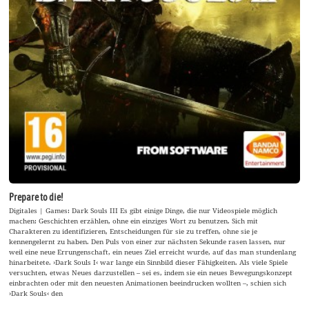
Prepare to die!
Digitales | Games: Dark Souls III Es gibt einige Dinge, die nur Videospiele möglich
machen: Geschichten erzählen, ohne ein einziges Wort zu benutzen. Sich mit
Charakteren zu identifizieren, Entscheidungen für sie zu treffen, ohne sie je
kennengelernt zu haben. Den Puls von einer zur nächsten Sekunde rasen lassen, nur
weil eine neue Errungenschaft, ein neues Ziel erreicht wurde, auf das man stundenlang
hinarbeitete. ›Dark Souls I‹ war lange ein Sinnbild dieser Fähigkeiten. Als viele Spiele
versuchten, etwas Neues darzustellen – sei es, indem sie ein neues Bewegungskonzept
einbrachten oder mit den neuesten Animationen beeindrucken wollten –, schien sich
›Dark Souls‹ den