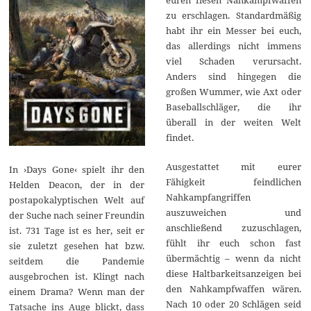
zu erschlagen. Standardmäßig
habt ihr ein Messer bei euch,
das allerdings nicht immens
viel Schaden verursacht.
Anders sind hingegen die
großen Wummer, wie Axt oder
Baseballschläger, die ihr
überall in der weiten Welt
findet.
Ausgestattet mit eurer
In ›Days Gone‹ spielt ihr den
Fähigkeit feindlichen
Helden Deacon, der in der
Nahkampfangriffen
postapokalyptischen Welt auf
auszuweichen und
der Suche nach seiner Freundin
anschließend zuzuschlagen,
ist. 731 Tage ist es her, seit er
fühlt ihr euch schon fast
sie zuletzt gesehen hat bzw.
übermächtig – wenn da nicht
seitdem die Pandemie
diese Haltbarkeitsanzeigen bei
ausgebrochen ist. Klingt nach
den Nahkampfwaffen wären.
einem Drama? Wenn man der
Nach 10 oder 20 Schlägen seid
Tatsache ins Auge blickt, dass