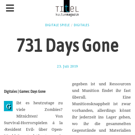
DIGITALE SPIELE
/
DIGITALES
731 Days Gone
23. Juli 2019
3
.
A
u
gegeben ist und Ressourcen
g
u
und Munition findet ihr fast
Digitales | Games: Days Gone
s
überall. Eine
t
ibt es heutzutage zu
2
Munitionsknappheit ist zwar
G
0
viele Zombies?
vorhanden, allerdings könnt
1
Mitnichten! Von
9
ihr jederzeit ins Lager gehen,
Survival-Horrorspielen á la
wo ihr die gesammelten
›Resident Evil‹ über Open-
Gegenstände und Materialien