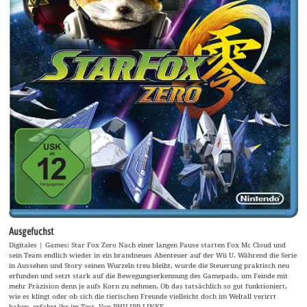
Ausgefuchst
Digitales | Games: Star Fox Zero Nach einer langen Pause starten Fox Mc Cloud und
sein Team endlich wieder in ein brandneues Abenteuer auf der Wii U. Während die Serie
in Aussehen und Story seinen Wurzeln treu bleibt, wurde die Steuerung praktisch neu
erfunden und setzt stark auf die Bewegungserkennung des Gamepads, um Feinde mit
mehr Präzision denn je aufs Korn zu nehmen. Ob das tatsächlich so gut funktioniert,
wie es klingt oder ob sich die tierischen Freunde vielleicht doch im Weltall verirrt
haben, erfahrt ihr im Test. Von PHILIPP LINKE.