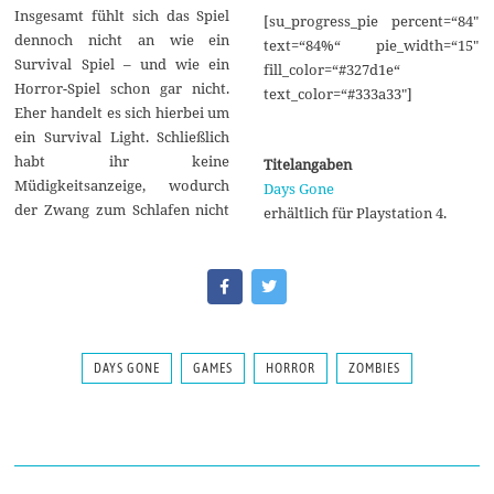
Insgesamt fühlt sich das Spiel
[su_progress_pie percent=“84″
dennoch nicht an wie ein
text=“84%“ pie_width=“15″
Survival Spiel – und wie ein
fill_color=“#327d1e“
Horror-Spiel schon gar nicht.
text_color=“#333a33″]
Eher handelt es sich hierbei um
ein Survival Light. Schließlich
habt ihr keine
Titelangaben
Müdigkeitsanzeige, wodurch
Days Gone
der Zwang zum Schlafen nicht
erhältlich für Playstation 4.
DAYS GONE
GAMES
HORROR
ZOMBIES