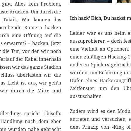
gibt. Alles kein Problem,
aste drücken. Um durch die
Ich hack‘ Dich, Du hackst m
 Taktik. Wir können das
 umstehende Kamera hacken
Leider war es uns beim er
urch eine Öffnung auf die
auszuprobieren – doch fest
 erwartet? – hacken. Jetzt
eine Vielfalt an Optionen
 die Tür, vor der wir noch
einen zufälligen Hacking-C
Verlauf der Kabel innerhalb
anderen Spielers gebrach
üssen wir das ganze Stadion
werden, um Erfahrung und 
chluss überlasten wir die
Opfer eines Hackerangriff
s Licht ist aus, wir geh‘n
Zeitfenster, um den Üb
 wir durch die Mitte und
auszuschalten.
Zudem wird es den Modus
lerdings spricht Ubisofts
antreten und versuchen, e
te Handlung nach dem eher
dem Prinzip von »King of
agen wurden nahe gebracht