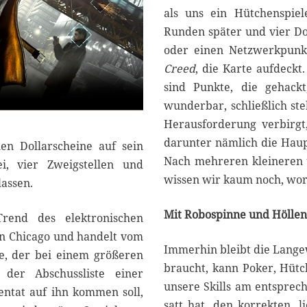
als uns ein Hütchenspiel
Runden später und vier Dol
oder einen Netzwerkpunkt
Creed
, die Karte aufdeckt
sind Punkte, die gehackt
wunderbar, schließlich st
Herausforderung verbirgt,
darunter nämlich die Haup
len Dollarscheine auf sein
Nach mehreren kleineren 
i, vier Zweigstellen und
wissen wir kaum noch, wor
lassen.
Mit Robospinne und Hölle
Trend des elektronischen
ven Chicago und handelt vom
Immerhin bleibt die Langew
e, der bei einem größeren
braucht, kann Poker, Hütc
der Abschussliste einer
unsere Skills am entsprec
tentat auf ihn kommen soll,
satt hat, den korrekten, l