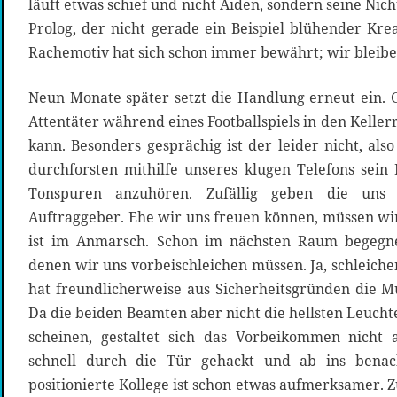
läuft etwas schief und nicht Aiden, sondern seine Nich
Prolog, der nicht gerade ein Beispiel blühender Kreat
Rachemotiv hat sich schon immer bewährt; wir blei
Neun Monate später setzt die Handlung erneut ein. 
Attentäter während eines Footballspiels in den Keller
kann. Besonders gesprächig ist der leider nicht, als
durchforsten mithilfe unseres klugen Telefons sein
Tonspuren anzuhören. Zufällig geben die uns
Auftraggeber. Ehe wir uns freuen können, müssen wir
ist im Anmarsch. Schon im nächsten Raum begegne
denen wir uns vorbeischleichen müssen. Ja, schleich
hat freundlicherweise aus Sicherheitsgründen die 
Da die beiden Beamten aber nicht die hellsten Leucht
scheinen, gestaltet sich das Vorbeikommen nicht 
schnell durch die Tür gehackt und ab ins bena
positionierte Kollege ist schon etwas aufmerksamer.