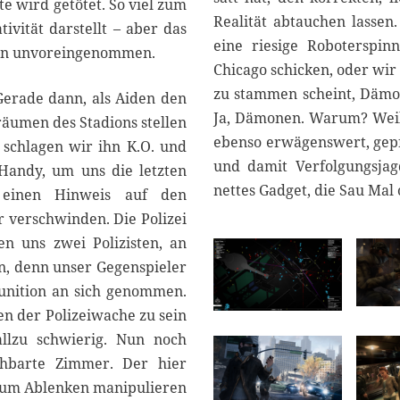
te wird getötet. So viel zum
Realität abtauchen lasse
ivität darstellt – aber das
eine riesige Roboterspin
ben unvoreingenommen.
Chicago schicken, oder wir
zu stammen scheint, Dämo
Gerade dann, als Aiden den
Ja, Dämonen. Warum? Weil 
räumen des Stadions stellen
ebenso erwägenswert, gep
o schlagen wir ihn K.O. und
und damit Verfolgungsjagd
 Handy, um uns die letzten
nettes Gadget, die Sau Mal 
 einen Hinweis auf den
 verschwinden. Die Polizei
n uns zwei Polizisten, an
en, denn unser Gegenspieler
Munition an sich genommen.
en der Polizeiwache zu sein
allzu schwierig. Nun noch
chbarte Zimmer. Der hier
 Zum Ablenken manipulieren