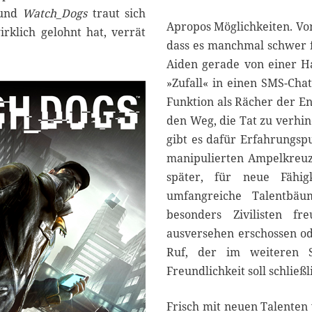
 und
Watch_Dogs
traut sich
Apropos Möglichkeiten. Von 
irklich gelohnt hat, verrät
dass es manchmal schwer fä
Aiden gerade von einer Ha
»Zufall« in einen SMS-Cha
Funktion als Rächer der En
den Weg, die Tat zu verhi
gibt es dafür Erfahrungspu
manipulierten Ampelkreuz
später, für neue Fähig
umfangreiche Talentbäu
besonders Zivilisten f
ausversehen erschossen od
Ruf, der im weiteren S
Freundlichkeit soll schließ
Frisch mit neuen Talenten