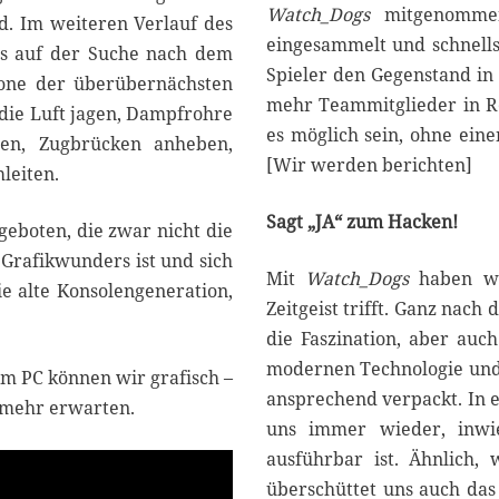
Watch_Dogs
mitgenommen
nd. Im weiteren Verlauf des
eingesammelt und schnell
ets auf der Suche nach dem
Spieler den Gegenstand in
hone der überübernächsten
mehr Teammitglieder in Rei
 die Luft jagen, Dampfrohre
es möglich sein, ohne ein
gen, Zugbrücken anheben,
[Wir werden berichten]
leiten.
Sagt „JA“ zum Hacken!
geboten, die zwar nicht die
Grafikwunders ist und sich
Mit
Watch_Dogs
haben wir
die alte Konsolengeneration,
Zeitgeist trifft. Ganz nach
die Faszination, aber auc
modernen Technologie und 
dem PC können wir grafisch –
ansprechend verpackt. In 
 mehr erwarten.
uns immer wieder, inwie
ausführbar ist. Ähnlich
überschüttet uns auch das