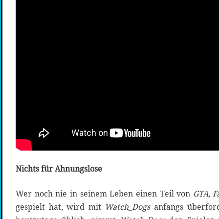
Nichts für Ahnungslose
Wer noch nie in seinem Leben einen Teil von
GTA
,
F
gespielt hat, wird mit
Watch_Dogs
anfangs überford