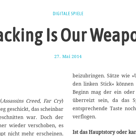
DIGITALE SPIELE
cking Is Our Weap
27. Mai 2014
8
.
J
u
beizubringen. Sätze wie 
n
den linken Stick« können
i
Beginn mag der ein oder 
2
0
überreizt sein, da das S
(
Assassins Creed, Far Cry
)
1
entsprechende Taste noch
eg geschickt, das scheinbar
4
verflogen.
geschnitten war. Doch der
mer wieder verschoben, es
Ist das Hauptstory oder ka
pt nicht mehr erscheinen.