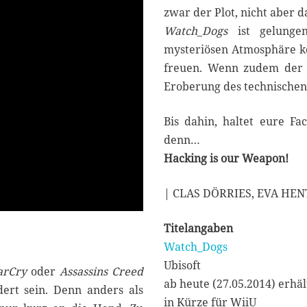
zwar der Plot, nicht aber d
Watch_Dogs
ist gelunge
mysteriösen Atmosphäre kö
freuen. Wenn zudem der M
Eroberung des technischen
Bis dahin, haltet eure Fa
denn…
Hacking is our Weapon!
| CLAS DÖRRIES, EVA HE
Titelangaben
Watch_Dogs
Ubisoft
arCry
oder
Assassins Creed
ab heute (27.05.2014) erhäl
ert sein. Denn anders als
in Kürze für WiiU