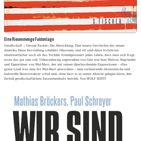
Eine Riesenmenge Faktenlage
Gesellschaft | George Packer: Die Abwicklung. Eine innere Geschichte des neuen
Amerika Diese Darstellung schildert Odysseen, und oft sind diese Irrfahrten
abenteuerlicher noch als das Vorbild, fremdgesteuert jedes Leben, dass man sich fragt,
wozu das gut sein soll. Unbarmherzig angetrieben von Geiz wie Sam Walton, Begründer
und Eigentümer von Wal-Mart, der mit seinen überbordenden Expansionen – »Das
ganze Land war eine Art Wal-Mart geworden« – eine verheerende ökonomische und
kulturelle Monostruktur schuf und, ohne dass es in seiner Absicht gelegen hätte, den
Zerfall gesellschaftlichen Zusammenhalts betrieb. Von WOLF SENFF