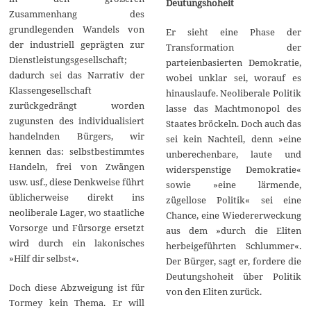
Deutungshoheit
Zusammenhang des
grundlegenden Wandels von
Er sieht eine Phase der
der industriell geprägten zur
Transformation der
Dienstleistungsgesellschaft;
parteienbasierten Demokratie,
dadurch sei das Narrativ der
wobei unklar sei, worauf es
Klassengesellschaft
hinauslaufe. Neoliberale Politik
zurückgedrängt worden
lasse das Machtmonopol des
zugunsten des individualisiert
Staates bröckeln. Doch auch das
handelnden Bürgers, wir
sei kein Nachteil, denn »eine
kennen das: selbstbestimmtes
unberechenbare, laute und
Handeln, frei von Zwängen
widerspenstige Demokratie«
usw. usf., diese Denkweise führt
sowie »eine lärmende,
üblicherweise direkt ins
zügellose Politik« sei eine
neoliberale Lager, wo staatliche
Chance, eine Wiedererweckung
Vorsorge und Fürsorge ersetzt
aus dem »durch die Eliten
wird durch ein lakonisches
herbeigeführten Schlummer«.
»Hilf dir selbst«.
Der Bürger, sagt er, fordere die
Deutungshoheit über Politik
Doch diese Abzweigung ist für
von den Eliten zurück.
Tormey kein Thema. Er will