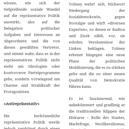
wissen, wie sich der
Tolmey wehrt sich, Stichwort
tiefgreifende soziale Wandel
Niedergang der
auf die repräsentative Politik
Sozialdemokratie, gegen
auswirkt, also auf die
Nostalgie und wirft »diversen
Delegation politischer
Experten«, zu denen er Badiou
Aufgaben und Interessen an
und Zizek zählt, vor, sie
Abgeordnete und die von
würden Versäumnisse der
diesen gewählten Vertreter,
Linken beklagen. Tolmey
und nimmt wahr, dass es in der
erkennt hingegen eine neue
repräsentativen Politik nicht
Phase der politischen
mehr um Ideologien oder
Mobilisierung, die es zu stärken
kontroverse Parteiprogramme
gelte und die zu einer neuen
gehe, sondern vorwiegend um
Qualität von Demokratie
Charme und Strahlkraft der
führen kann.
Protagonisten.
Es ist faszinierend, wie
»Antirepräsentativ«
unbekümmert und gradlinig er
die traditionellen Klippen der
Die herkömmliche
Diskurse – Rolle des Staates,
repräsentative Politik werde
Machtfrage, Neoliberalismus,
jedoch verdrängt durch einen