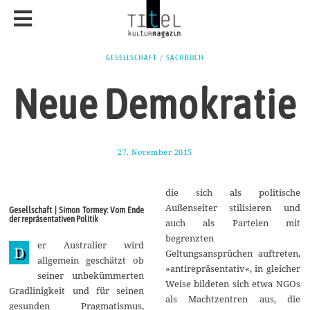
GESELLSCHAFT
/
SACHBUCH
Neue Demokratie
27. November 2015
2
7
.
N
die sich als politische
o
v
Außenseiter stilisieren und
Gesellschaft | Simon Tormey: Vom Ende
e
der repräsentativen Politik
auch als Parteien mit
m
b
begrenzten
er Australier wird
e
D
Geltungsansprüchen auftreten,
r
allgemein geschätzt ob
2
»antirepräsentativ«, in gleicher
seiner unbekümmerten
0
Weise bildeten sich etwa NGOs
1
Gradlinigkeit und für seinen
5
als Machtzentren aus, die
gesunden Pragmatismus,