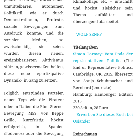
Klimakollaps etc. – umschifft
unmittelbaren, autonomen
und höchst zielsicher sein
Politikstil, wie er durch
Thema aufblättert und
Demonstrationen, Proteste,
überzeugend abarbeitet.
soziale Bewegungen zum
Ausdruck komme, und die
|
WOLF SENFF
sozialen Medien, so
zweischneidig sie seien,
Titelangaben
würden diesen neuen,
Simon Tormey: Vom Ende der
ereignisbasierten Aktivismus
repräsentativen Politik
. (The
stützen, gewissermaßen helfen,
End of Representative Politics,
diese neue »partizipative
Cambridge, UK, 2015, übersetzt
Dynamik« in Gang zu setzen.
von Sonja Schuhmacher und
Bernhard Jendricke)
Folglich entstünden Parteien
Hamburg: Hamburger Edition
neuen Typs wie die ›Piraten‹
2015
oder in Italien die Fünf-Sterne-
230 Seiten, 28 Euro
Bewegung ›M5S‹ von Beppe
|
Erwerben Sie dieses Buch bei
Grillo, kurzfristig höchst
Osiander
erfolgreich, in Spanien
›Podemos‹ oder die Bewegung
Reinschauen