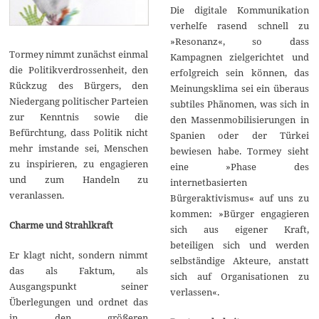
Die digitale Kommunikation
verhelfe rasend schnell zu
»Resonanz«, so dass
Tormey nimmt zunächst einmal
Kampagnen zielgerichtet und
die Politikverdrossenheit, den
erfolgreich sein können, das
Rückzug des Bürgers, den
Meinungsklima sei ein überaus
Niedergang politischer Parteien
subtiles Phänomen, was sich in
zur Kenntnis sowie die
den Massenmobilisierungen in
Befürchtung, dass Politik nicht
Spanien oder der Türkei
mehr imstande sei, Menschen
bewiesen habe. Tormey sieht
zu inspirieren, zu engagieren
eine »Phase des
und zum Handeln zu
internetbasierten
veranlassen.
Bürgeraktivismus« auf uns zu
kommen: »Bürger engagieren
Charme und Strahlkraft
sich aus eigener Kraft,
beteiligen sich und werden
Er klagt nicht, sondern nimmt
selbständige Akteure, anstatt
das als Faktum, als
sich auf Organisationen zu
Ausgangspunkt seiner
verlassen«.
Überlegungen und ordnet das
in den größeren