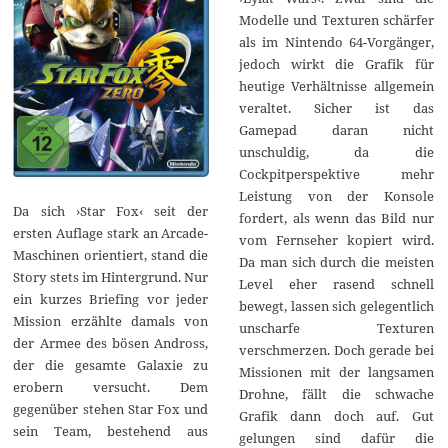
Modelle und Texturen schärfer
als im Nintendo 64-Vorgänger,
jedoch wirkt die Grafik für
heutige Verhältnisse allgemein
veraltet. Sicher ist das
Gamepad daran nicht
unschuldig, da die
Cockpitperspektive mehr
Leistung von der Konsole
Da sich ›Star Fox‹ seit der
fordert, als wenn das Bild nur
ersten Auflage stark an Arcade-
vom Fernseher kopiert wird.
Maschinen orientiert, stand die
Da man sich durch die meisten
Story stets im Hintergrund. Nur
Level eher rasend schnell
ein kurzes Briefing vor jeder
bewegt, lassen sich gelegentlich
Mission erzählte damals von
unscharfe Texturen
der Armee des bösen Andross,
verschmerzen. Doch gerade bei
der die gesamte Galaxie zu
Missionen mit der langsamen
erobern versucht. Dem
Drohne, fällt die schwache
gegenüber stehen Star Fox und
Grafik dann doch auf. Gut
sein Team, bestehend aus
gelungen sind dafür die