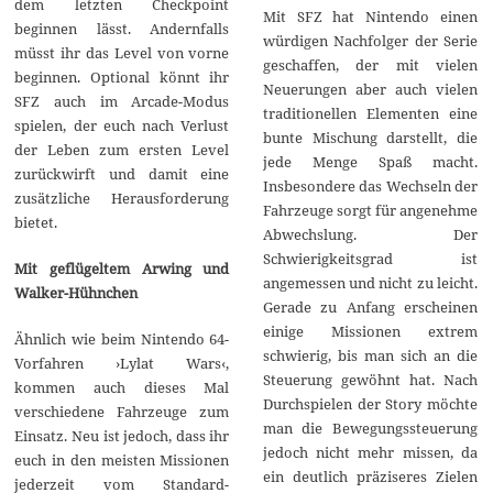
dem letzten Checkpoint
Mit SFZ hat Nintendo einen
beginnen lässt. Andernfalls
würdigen Nachfolger der Serie
müsst ihr das Level von vorne
geschaffen, der mit vielen
beginnen. Optional könnt ihr
Neuerungen aber auch vielen
SFZ auch im Arcade-Modus
traditionellen Elementen eine
spielen, der euch nach Verlust
bunte Mischung darstellt, die
der Leben zum ersten Level
jede Menge Spaß macht.
zurückwirft und damit eine
Insbesondere das Wechseln der
zusätzliche Herausforderung
Fahrzeuge sorgt für angenehme
bietet.
Abwechslung. Der
Schwierigkeitsgrad ist
Mit geflügeltem Arwing und
angemessen und nicht zu leicht.
Walker-Hühnchen
Gerade zu Anfang erscheinen
einige Missionen extrem
Ähnlich wie beim Nintendo 64-
schwierig, bis man sich an die
Vorfahren ›Lylat Wars‹,
Steuerung gewöhnt hat. Nach
kommen auch dieses Mal
Durchspielen der Story möchte
verschiedene Fahrzeuge zum
man die Bewegungssteuerung
Einsatz. Neu ist jedoch, dass ihr
jedoch nicht mehr missen, da
euch in den meisten Missionen
ein deutlich präziseres Zielen
jederzeit vom Standard-