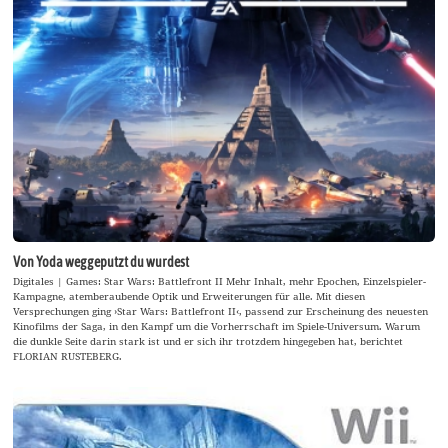
Von Yoda weggeputzt du wurdest
Digitales | Games: Star Wars: Battlefront II Mehr Inhalt, mehr Epochen, Einzelspieler-
Kampagne, atemberaubende Optik und Erweiterungen für alle. Mit diesen
Versprechungen ging ›Star Wars: Battlefront II‹, passend zur Erscheinung des neuesten
Kinofilms der Saga, in den Kampf um die Vorherrschaft im Spiele-Universum. Warum
die dunkle Seite darin stark ist und er sich ihr trotzdem hingegeben hat, berichtet
FLORIAN RUSTEBERG.