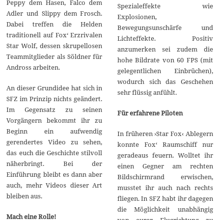
Peppy dem Hasen, Falco dem
Spezialeffekte wie
Adler und Slippy dem Frosch.
Explosionen,
Dabei treffen die Helden
Bewegungsunschärfe und
traditionell auf Fox‘ Erzrivalen
Lichteffekte. Positiv
Star Wolf, dessen skrupellosen
anzumerken sei zudem die
Teammitglieder als Söldner für
hohe Bildrate von 60 FPS (mit
Andross arbeiten.
gelegentlichen Einbrüchen),
wodurch sich das Geschehen
An dieser Grundidee hat sich in
sehr flüssig anfühlt.
SFZ im Prinzip nichts geändert.
Im Gegensatz zu seinen
Für erfahrene Piloten
Vorgängern bekommt ihr zu
Beginn ein aufwendig
In früheren ›Star Fox‹ Ablegern
gerendertes Video zu sehen,
konnte Fox‘ Raumschiff nur
das euch die Geschichte stilvoll
geradeaus feuern. Wolltet ihr
näherbringt. Bei der
einen Gegner am rechten
Einführung bleibt es dann aber
Bildschirmrand erwischen,
auch, mehr Videos dieser Art
musstet ihr auch nach rechts
bleiben aus.
fliegen. In SFZ habt ihr dagegen
die Möglichkeit unabhängig
Mach eine Rolle!