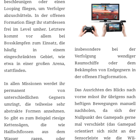
beschleunigen oder einen
Looping fliegen, um Verfolger
abzuschütteln. In der offenen
Formation fliegt ihr stattdessen
frei im Level umher. Letztere
kommt vor allem bei
Bosskämpfen zum Einsatz, die
i
nsbesondere bei der
häufig in einem
Verfolgung wendiger
eingeschränkten Gebiet, wie
Raumschiffe oder dem
etwa in einer großen Arena,
Bekämpfen von Endgegnern in
stattfinden.
der offenen Flugformation.
In allen Missionen werdet ihr
Das Ausrichten des Blicks nach
permanent von
vorne müsst ihr übrigens nach
unterschiedlichen Gegnern
heftigen Bewegungen manuell
umringt, die teilweise sehr
nachholen, da sich der
abstrakte Formen annehmen.
Nullpunkt des Gamepads gerne
So gibt es zum Beispiel riesige
mal verschiebt (das Gamepad
Kettensägen, die wie
orientiert sich nicht an der
Haifischflossen aus dem
Sensorleiste wie die Wii-
Wasser ragen, oder