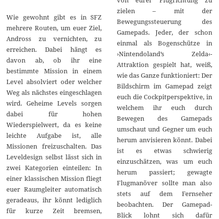
von eurer Flugrichtung zu
zielen – mit der
Wie gewohnt gibt es in SFZ
Bewegungssteuerung des
mehrere Routen, um euer Ziel,
Gamepads. Jeder, der schon
Andross zu vernichten, zu
einmal als Bogenschütze in
erreichen. Dabei hängt es
›Nintendoland’s Zelda‹-
davon ab, ob ihr eine
Attraktion gespielt hat, weiß,
bestimmte Mission in einem
wie das Ganze funktioniert: Der
Level absolviert oder welcher
Bildschirm im Gamepad zeigt
Weg als nächstes eingeschlagen
euch die Cockpitperspektive, in
wird. Geheime Levels sorgen
welchem ihr euch durch
dabei für hohen
Bewegen des Gamepads
Wiederspielwert, da es keine
umschaut und Gegner um euch
leichte Aufgabe ist, alle
herum anvisieren könnt. Dabei
Missionen freizuschalten. Das
ist es etwas schwierig
Leveldesign selbst lässt sich in
einzuschätzen, was um euch
zwei Kategorien einteilen: In
herum passiert; gewagte
einer klassischen Mission fliegt
Flugmanöver sollte man also
euer Raumgleiter automatisch
stets auf dem Fernseher
geradeaus, ihr könnt lediglich
beobachten. Der Gamepad-
für kurze Zeit bremsen,
Blick lohnt sich dafür