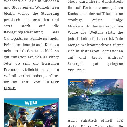
Während die Serie in Aussehen
Stadt durchfliegt, durchstreift
und Story seinen Wurzeln treu
ihr auf Fortuna einen grünen
bleibt, wurde die Steuerung
Dschungel oder auf Titania eine
praktisch neu erfunden und
staubige Wüste. Einige
setzt stark auf die
Missionen finden in der großen
Bewegungserkennung des
Weite des Weltalls statt, die
Gamepads, um Feinde mit mehr
jedoch keinesfalls leer ist. Jede
Präzision denn je aufs Korn zu
Menge Weltraumschrott türmt
nehmen. Ob das tatsächlich so
sich in abstrakten Formationen
gut funktioniert, wie es klingt
auf und bietet Andross‘
oder ob sich die tierischen
Schergen gut gelegene
Freunde vielleicht doch im
Verstecke.
Weltall verirrt haben, erfahrt
ihr im Test. Von
PHILIPP
LINKE
.
Auch stilistisch ähnelt SFZ
›Lylat Wars‹. Zwar sind die