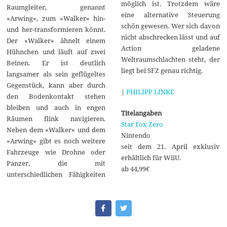
möglich ist. Trotzdem wäre
Raumgleiter, genannt
eine alternative Steuerung
»Arwing«, zum »Walker« hin-
schön gewesen. Wer sich davon
und her-transformieren könnt.
nicht abschrecken lässt und auf
Der »Walker« ähnelt einem
Action geladene
Hühnchen und läuft auf zwei
Weltraumschlachten steht, der
Beinen. Er ist deutlich
liegt bei SFZ genau richtig.
langsamer als sein geflügeltes
Gegenstück, kann aber durch
|
PHILIPP LINKE
den Bodenkontakt stehen
bleiben und auch in engen
Titelangaben
Räumen flink navigieren.
Star Fox Zero
Neben dem »Walker« und dem
Nintendo
»Arwing« gibt es noch weitere
seit dem 21. April exklusiv
Fahrzeuge wie Drohne oder
erhältlich für WiiU.
Panzer, die mit
ab 44,99€
unterschiedlichen Fähigkeiten