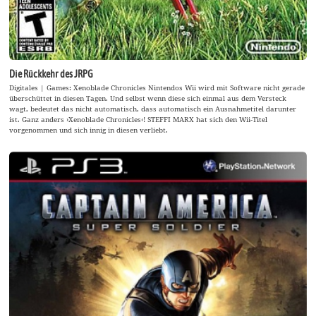
Die Rückkehr des JRPG
Digitales | Games: Xenoblade Chronicles Nintendos Wii wird mit Software nicht gerade
überschüttet in diesen Tagen. Und selbst wenn diese sich einmal aus dem Versteck
wagt, bedeutet das nicht automatisch, dass automatisch ein Ausnahmetitel darunter
ist. Ganz anders ›Xenoblade Chronicles‹! STEFFI MARX hat sich den Wii-Titel
vorgenommen und sich innig in diesen verliebt.