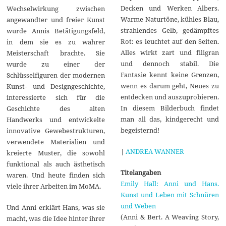
Decken und Werken Albers.
Wechselwirkung zwischen
Warme Naturtöne, kühles Blau,
angewandter und freier Kunst
strahlendes Gelb, gedämpftes
wurde Annis Betätigungsfeld,
Rot: es leuchtet auf den Seiten.
in dem sie es zu wahrer
Alles wirkt zart und filigran
Meisterschaft brachte. Sie
und dennoch stabil. Die
wurde zu einer der
Fantasie kennt keine Grenzen,
Schlüsselfiguren der modernen
wenn es darum geht, Neues zu
Kunst- und Designgeschichte,
entdecken und auszuprobieren.
interessierte sich für die
In diesem Bilderbuch findet
Geschichte des alten
man all das, kindgerecht und
Handwerks und entwickelte
begeisternd!
innovative Gewebestrukturen,
verwendete Materialien und
|
ANDREA WANNER
kreierte Muster, die sowohl
funktional als auch ästhetisch
Titelangaben
waren. Und heute finden sich
Emily Hall: Anni und Hans.
viele ihrer Arbeiten im MoMA.
Kunst und Leben mit Schnüren
und Weben
Und Anni erklärt Hans, was sie
(Anni & Bert. A Weaving Story,
macht, was die Idee hinter ihrer