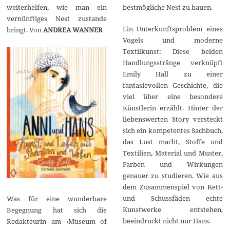
0
weiterhelfen, wie man ein
bestmögliche Nest zu bauen.
2
5
vernünftiges Nest zustande
Ein Unterkunftsproblem eines
bringt. Von
ANDREA WANNER
Vogels und moderne
Textilkunst: Diese beiden
Handlungsstränge verknüpft
Emily Hall zu einer
fantasievollen Geschichte, die
viel über eine besondere
Künstlerin erzählt. Hinter der
liebenswerten Story versteckt
sich ein kompetentes Sachbuch,
das Lust macht, Stoffe und
Textilien, Material und Muster,
Farben und Wirkungen
genauer zu studieren. Wie aus
dem Zusammenspiel von Kett-
und Schussfäden echte
Was für eine wunderbare
Kunstwerke entstehen,
Begegnung hat sich die
beeindruckt nicht nur Hans.
Redakteurin am ›Museum of