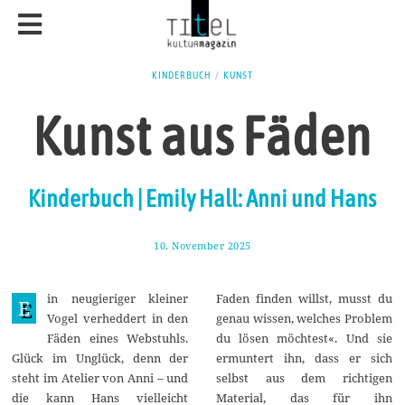
KINDERBUCH
/
KUNST
Kunst aus Fäden
Kinderbuch | Emily Hall: Anni und Hans
10. November 2025
1
8
.
N
in neugieriger kleiner
Faden finden willst, musst du
o
E
v
Vogel verheddert in den
genau wissen, welches Problem
e
Fäden eines Webstuhls.
du lösen möchtest«. Und sie
m
b
Glück im Unglück, denn der
ermuntert ihn, dass er sich
e
steht im Atelier von Anni – und
selbst aus dem richtigen
r
2
die kann Hans vielleicht
Material, das für ihn