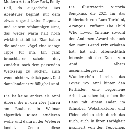
Modern Art‹ in New York, Emily
Die Illustratorin Victoria
Hall, da ausgedacht. Das
Semykina, die 2021 für das
Abenteuer beginnt mit dem
Bilderbuch von Luca Tortolini,
etwas ungeschickten Piepmatz
›François Truffaut: The Child
und seinem schlampigen Nest,
Who Loved Cinema‹ sowohl
das weder warm hält noch
den Andersen Award als auch
wirklich stabil ist. Klar haben
den Nami Grand Prix erhalten
die anderen Vögel eine Menge
hat, hat sich offensichtlich
Tipps für ihn. Ein ganz
intensiv mit der Kunst von
brauchbarer scheint der,
Anni Albers
zunächst nach dem passenden
auseinandergesetzt.
Werkzeug zu suchen, auch
Wunderschön bereits das
wenn nichts wirklich passt. Und
Cover, wo Anni hinter den
dann landet er zufällig bei Anni.
Kettfäden eine begonnene
Arbeit zu sehen ist, neben ihr
Die ist keine andere als Anni
Hans mit einem Faden im
Albers, die in den 20er Jahren
Schnabel. Webstrukturen und
am Bauhaus in Weimar
Fäden ziehen sich durch das
eigentlich Kunst studieren
Buch, auch in ihrer Farbigkeit
wolle und dann in der Weberei
inspiriert von den Teppichen,
landet. Genau diese