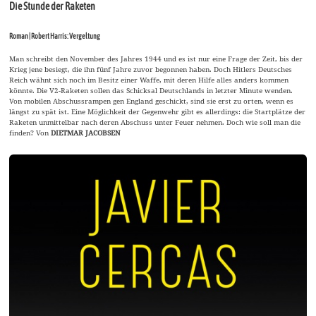
Die Stunde der Raketen
Roman | Robert Harris: Vergeltung
Man schreibt den November des Jahres 1944 und es ist nur eine Frage der Zeit, bis der
Krieg jene besiegt, die ihn fünf Jahre zuvor begonnen haben. Doch Hitlers Deutsches
Reich wähnt sich noch im Besitz einer Waffe, mit deren Hilfe alles anders kommen
könnte. Die V2-Raketen sollen das Schicksal Deutschlands in letzter Minute wenden.
Von mobilen Abschussrampen gen England geschickt, sind sie erst zu orten, wenn es
längst zu spät ist. Eine Möglichkeit der Gegenwehr gibt es allerdings: die Startplätze der
Raketen unmittelbar nach deren Abschuss unter Feuer nehmen. Doch wie soll man die
finden? Von
DIETMAR JACOBSEN