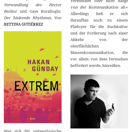
vereinsamt oder nicht hängt
Verwandlung des Hector
von der Kommunikation ab.
«
Berlioz
und Gaye Boralioglu:
Allerdings ließ er sich
Der hinkende Rhythmus
. Von
daraufhin noch zu einem
BETTINA GUTIÉRREZ
Plädoyer für die Buchkultur
und der Forderung nach einer
Abkehr von der
oberflächlichen
Massenkommunikation, die
vor allem von dem Fernsehen
befördert werde, hinreißen.
Wer sich für zeitgenössische