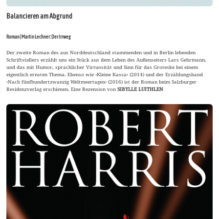
Balancieren am Abgrund
Roman | Martin Lechner: Der Irrweg
Der zweite Roman des aus Norddeutschland stammenden und in Berlin lebenden
Schriftstellers erzählt uns ein Stück aus dem Leben des Außenseiters Lars Gehrmann,
und das mit Humor, sprachlicher Virtuosität und Sinn für das Groteske bei einem
eigentlich ernsten Thema. Ebenso wie ›Kleine Kassa‹ (2014) und der Erzählungsband
›Nach fünfhundertzwanzig Weltmeertagen‹ (2016) ist der Roman beim Salzburger
Residenzverlag erschienen. Eine Rezension von
SIBYLLE LUITHLEN