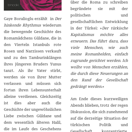
über die Roma zu schreiben
begründete sie mit der
politischen und
Gaye Boralioglu erzählt in
Der
gesellschaftlichen Entwicklung
hinkende Rhythmus
wiederum
in der Türkei: »
Der türkische
die bewegende Geschichte des
Kapitalismus möchte alles
Romamädchens Güldane, die in
erneuern. Das führt dazu, dass
den Vierteln Istanbuls rote
viele Menschen, wie auch
Rosen und Narzissen verkauft
meine Romanhelden, einfach
und zu den Tamburinklängen
zugrunde gerichtet werden. Ich
ihres jüngeren Bruders Yunus
wollte von Menschen erzählen,
tanzt. Als ihr Vater stirbt,
die durch diese Neuerungen an
werden sie von ihrer Mutter
den Rand der Gesellschaft
verlassen und müssen sich
gedrängt werden.
«
fortan ihren Lebensunterhalt
alleine verdienen. Gleichzeitig
Am Ende dieses kurzweiligen
ist dies aber auch die
Abends blieben, trotz der regen
Geschichte der ungewöhnlichen
Diskussion, die sich zunehmend
Liebe zwischen Güldane und
auf die derzeitige Situation der
dem wesentlich älteren Halil,
türkischen Politik und
die im Laufe des Geschehens
Gesellschaft konzentrierte,