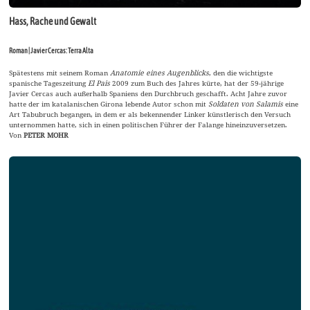
Hass, Rache und Gewalt
Roman | Javier Cercas: Terra Alta
Spätestens mit seinem Roman
Anatomie eines Augenblicks
, den die wichtigste
spanische Tageszeitung
El Pais
2009 zum Buch des Jahres kürte, hat der 59-jährige
Javier Cercas auch außerhalb Spaniens den Durchbruch geschafft. Acht Jahre zuvor
hatte der im katalanischen Girona lebende Autor schon mit
Soldaten von Salamis
eine
Art Tabubruch begangen, in dem er als bekennender Linker künstlerisch den Versuch
unternommen hatte, sich in einen politischen Führer der Falange hineinzuversetzen.
Von
PETER MOHR