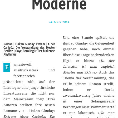
Moderne
24. März 2014
2
1
.
M
Und eine Stunde später, die
a
i
ihm, so Günday, die Gelegenheit
Roman | Hakan Günday: Extrem | Alper
2
Canigüz: Die Verwandlung des Hector
gegeben habe, noch einmal
0
Berlioz | Gaye Boralioglu: Der hinkende
1
Rhythmus
über diese Frage nachzudenken
8
fügte er hinzu: »
In der
antasievoll,
F
Literatur ist man zugleich
ausdrucksstark und
Meister und Sklave.
« Auch das
facettenreich
Thema der Vereinsamung, das
präsentierte sich auf der
er in seinem Roman streift,
Litcologne eine junge türkische
indem er Derda
Literaturszene, die nicht nur
zweiundzwanzig Jahre alleine
dem Mainstream folgt. Drei
in einer Gefängniszelle
Autoren stellten ihre neuen
verbringen lässt kommentierte
Romane vor – Hakan Günday:
er nur lakonisch. »
Ob man
Extrem
, Alper Canigüz:
Die