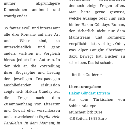
immer abgründigere
dennoch einige Fragen offen.
Dimensionen annimmt und
Man hätte gerne gewusst,
traurig endet.
welche Aussage oder Sinn sich
hinter Hakan Gündays Roman,
So fantasievoll und interessant
der sicherlich nicht nur dem
alle drei Romane auf ihre Art
Mainstream und Kommerz
und Weise sind, so
verpflichtet ist, verbirgt. Oder,
unterschiedlich und ganz
was Alper Canigüz überhaupt
anders wirkten im Vergleich
dazu bewegt hat, Bücher zu
hierzu jedoch ihre Autoren. In
schreiben. Das ist schade.
der sich an die Vorstellung
ihrer Biographie und Lesung
| Bettina Gutiérrez
der jeweiligen Textpassagen
anschließenden Diskussion
Literaturangaben:
zeigte sich Hakan Günday auf
Hakan Günday: Extrem
die Frage nach dem
Aus dem Türkischen von
Zusammenhang von Literatur
Sabine Adatepe
und Gewalt eher verschlossen
München: btb 2014
und ausweichend: »
Es gibt viele
416 Seiten. 19,99 Euro
Parallelen. In dem Moment, in