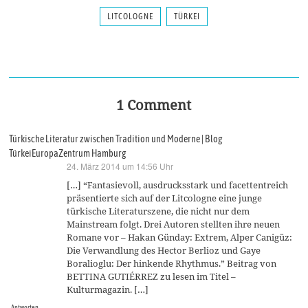
LITCOLOGNE
TÜRKEI
1 Comment
Türkische Literatur zwischen Tradition und Moderne | Blog
TürkeiEuropaZentrum Hamburg
24. März 2014 um 14:56 Uhr
sagt:
[…] “Fantasievoll, ausdrucksstark und facettentreich
präsentierte sich auf der Litcologne eine junge
türkische Literaturszene, die nicht nur dem
Mainstream folgt. Drei Autoren stellten ihre neuen
Romane vor – Hakan Günday: Extrem, Alper Canigüz:
Die Verwandlung des Hector Berlioz und Gaye
Boralioglu: Der hinkende Rhythmus.” Beitrag von
BETTINA GUTIÉRREZ zu lesen im Titel –
Kulturmagazin. […]
Antworten