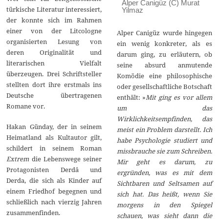
Alper Canigüz (C) Murat
türkische Literatur interessiert,
Yilmaz
der konnte sich im Rahmen
einer von der Litcologne
Alper Canigüz wurde hingegen
organisierten Lesung von
ein wenig konkreter, als es
deren Originalität und
darum ging, zu erläutern, ob
literarischen Vielfalt
seine absurd anmutende
überzeugen. Drei Schriftsteller
Komödie eine philosophische
stellten dort ihre erstmals ins
oder gesellschaftliche Botschaft
Deutsche übertragenen
enthält: »
Mit ging es vor allem
Romane vor.
um das
Wirklichkeitsempfinden, das
Hakan Günday, der in seinem
meist ein Problem darstellt. Ich
Heimatland als Kultautor gilt,
habe Psychologie studiert und
schildert in seinem Roman
missbrauche sie zum Schreiben.
Extrem
die Lebenswege seiner
Mir geht es darum, zu
Protagonisten Derdâ und
ergründen, was es mit dem
Derda, die sich als Kinder auf
Sichtbaren und Seltsamen auf
einem Friedhof begegnen und
sich hat. Das heißt, wenn Sie
schließlich nach vierzig Jahren
morgens in den Spiegel
zusammenfinden.
schauen, was sieht dann die