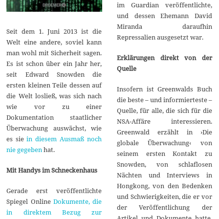
im Guardian veröffentlichte,
und dessen Ehemann David
Miranda daraufhin
Seit dem 1. Juni 2013 ist die
Repressalien ausgesetzt war.
Welt eine andere, soviel kann
man wohl mit Sicherheit sagen.
Erklärungen direkt von der
Es ist schon über ein Jahr her,
Quelle
seit Edward Snowden die
ersten kleinen Teile dessen auf
Insofern ist Greenwalds Buch
die Welt losließ, was sich nach
die beste – und informierteste –
wie vor zu einer
Quelle, für alle, die sich für die
Dokumentation staatlicher
NSA-Affäre interessieren.
Überwachung auswächst, wie
Greenwald erzählt in ›Die
es sie
in diesem Ausmaß noch
globale Überwachung‹ von
nie gegeben
hat.
seinem ersten Kontakt zu
Snowden, von schlaflosen
Mit Handys im Schneckenhaus
Nächten und Interviews in
Hongkong, von den Bedenken
Gerade erst veröffentlichte
und Schwierigkeiten, die er vor
Spiegel Online
Dokumente, die
der Veröffentlichung der
in direktem Bezug zur
Artikel und Dokumente hatte.