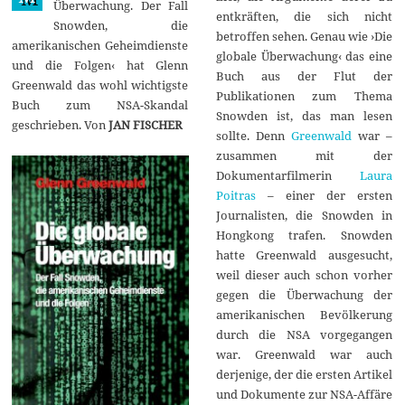
Überwachung. Der Fall
4
entkräften, die sich nicht
Snowden, die
betroffen sehen. Genau wie ›Die
amerikanischen Geheimdienste
globale Überwachung‹ das eine
und die Folgen‹ hat Glenn
Buch aus der Flut der
Greenwald das wohl wichtigste
Publikationen zum Thema
Buch zum NSA-Skandal
Snowden ist, das man lesen
geschrieben. Von
JAN FISCHER
sollte. Denn
Greenwald
war –
zusammen mit der
Dokumentarfilmerin
Laura
Poitras
– einer der ersten
Journalisten, die Snowden in
Hongkong trafen. Snowden
hatte Greenwald ausgesucht,
weil dieser auch schon vorher
gegen die Überwachung der
amerikanischen Bevölkerung
durch die NSA vorgegangen
war. Greenwald war auch
derjenige, der die ersten Artikel
und Dokumente zur NSA-Affäre