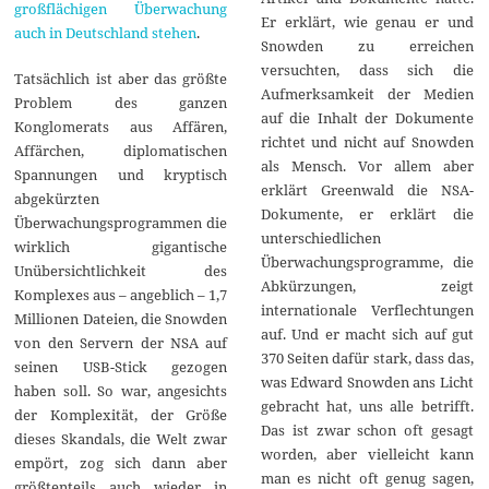
großflächigen Überwachung
Er erklärt, wie genau er und
auch in Deutschland stehen
.
Snowden zu erreichen
versuchten, dass sich die
Tatsächlich ist aber das größte
Aufmerksamkeit der Medien
Problem des ganzen
auf die Inhalt der Dokumente
Konglomerats aus Affären,
richtet und nicht auf Snowden
Affärchen, diplomatischen
als Mensch. Vor allem aber
Spannungen und kryptisch
erklärt Greenwald die NSA-
abgekürzten
Dokumente, er erklärt die
Überwachungsprogrammen die
unterschiedlichen
wirklich gigantische
Überwachungsprogramme, die
Unübersichtlichkeit des
Abkürzungen, zeigt
Komplexes aus – angeblich – 1,7
internationale Verflechtungen
Millionen Dateien, die Snowden
auf. Und er macht sich auf gut
von den Servern der NSA auf
370 Seiten dafür stark, dass das,
seinen USB-Stick gezogen
was Edward Snowden ans Licht
haben soll. So war, angesichts
gebracht hat, uns alle betrifft.
der Komplexität, der Größe
Das ist zwar schon oft gesagt
dieses Skandals, die Welt zwar
worden, aber vielleicht kann
empört, zog sich dann aber
man es nicht oft genug sagen,
größtenteils auch wieder in