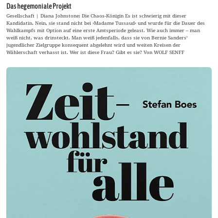
Das hegemoniale Projekt
Gesellschaft | Diana Johnstone: Die Chaos-Königin Es ist schwierig mit dieser
Kandidatin. Nein, sie stand nicht bei ›Madame Tussaud‹ und wurde für die Dauer des
Wahlkampfs mit Option auf eine erste Amtsperiode geleast. Wie auch immer – man
weiß nicht, was drinsteckt. Man weiß jedenfalls, dass sie von Bernie Sanders‘
jugendlicher Zielgruppe konsequent abgelehnt wird und weiten Kreisen der
Wählerschaft verhasst ist. Wer ist diese Frau? Gibt es sie? Von WOLF SENFF