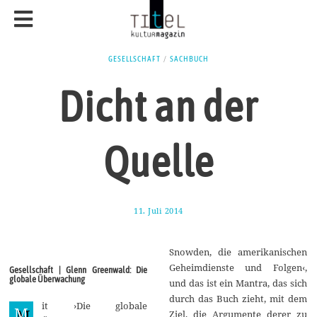
GESELLSCHAFT
/
SACHBUCH
Dicht an der
Quelle
11. Juli 2014
9
.
A
u
Snowden, die amerikanischen
g
u
Geheimdienste und Folgen‹,
Gesellschaft | Glenn Greenwald: Die
s
globale Überwachung
und das ist ein Mantra, das sich
t
2
durch das Buch zieht, mit dem
it ›Die globale
0
M
Ziel, die Argumente derer zu
1