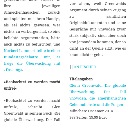
vor allem, weil Greenwalds
ihre jeweiligen
Argument durch seinen Zugang
Schneckenhäuschen zurück
zu sämtlichen
und spielten mit ihren Handys,
Originaldokumenten und seine
als sei nichts gewesen. Wer
Gespräche mit Snwoden zwar
nichts zu verbergen hat, so eine
stark subjektiv sind, aber doch
beliebte Argumentation, hätte
von jemandem kommen, der so
auch nichts zu befürchten, und
dicht an der Quelle sitzt, wie es
Norbert Lammert teilte in einer
kaum dichter geht.
Bundestagsdebatte mit, er
trüge die Überwachung mit
|
JAN FISCHER
»Fassung«
.
Titelangaben
»Beobachtet zu werden macht
Glenn Greenwald: Die globale
unfrei«
Überwachung. Der Fall
Snowden, die amerikanischen
»Beobachtet zu werden macht
Geheimdienste und die Folgen
unfrei«, schreibt Glen
München: Droemer 2014
Greenwald in seinem Buch ›Die
368 Seiten. 19,99 Euro
globale Überwachung. Der Fall