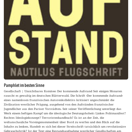
Pamphlet im besten Sinne
Gesellschaft | Unsichtbares Komitee: Der kommende Aufstand Seit einigen Monaten
rauscht es gewaltig im deutschen Blätterwald. Die Schrift ›Der kommende Aufstand‹
eines namenlosen französischen Autorenkollektivs kritisiert ungeschminkt die
Zivilisation westlicher Prägung, ausgehend von den Aufständen französischer
Jugendlicher aus den Pariser Vorstädten. Seit seiner Veröffentlichung unterliegt das
Werk einem heftigen Kampf um die ideologische Deutungshoheit: Linkes Politmanifest?
Rechtes Ideologiekonzept? Terroristenhandbuch? Es ist an der Zeit, die
weltanschauliche Voreingenommenheit über Bord zu werfen und den Blick auf die
Inhalte zu lenken. Handelt es sich bei dieser Streitschrift tatsächlich um revolutionäre
Gebrauchslyrik? Ist der Text eine Bestandsaufnahme westlicher Gesellschaften am