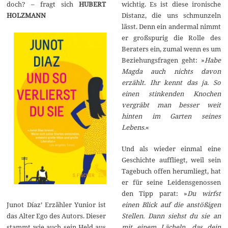
doch? – fragt sich
HUBERT
wichtig. Es ist diese ironische
HOLZMANN
Distanz, die uns schmunzeln
lässt. Denn ein andermal nimmt
er großspurig die Rolle des
Beraters ein, zumal wenn es um
Beziehungsfragen geht: »
Habe
Magda auch nichts davon
erzählt. Ihr kennt das ja. So
einen stinkenden Knochen
vergräbt man besser weit
hinten im Garten seines
Lebens.
«
Und als wieder einmal eine
Geschichte auffliegt, weil sein
Tagebuch offen herumliegt, hat
er für seine Leidensgenossen
den Tipp parat: »
Du wirfst
einen Blick auf die anstößigen
Junot Díaz’ Erzähler Yunior ist
Stellen. Dann siehst du sie an
das Alter Ego des Autors. Dieser
mit einem Lächeln, das dein
stammt wie auch sein Held aus