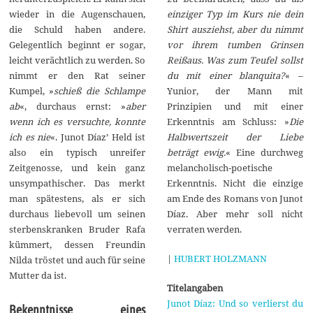
einziger Typ im Kurs nie dein
wieder in die Augenschauen,
Shirt ausziehst, aber du nimmt
die Schuld haben andere.
vor ihrem tumben Grinsen
Gelegentlich beginnt er sogar,
Reißaus. Was zum Teufel sollst
leicht verächtlich zu werden. So
du mit einer blanquita?
« –
nimmt er den Rat seiner
Yunior, der Mann mit
Kumpel, »
schieß die Schlampe
Prinzipien und mit einer
ab
«, durchaus ernst: »
aber
Erkenntnis am Schluss: »
Die
wenn ich es versuchte, konnte
Halbwertszeit der Liebe
ich es nie
«. Junot Díaz’ Held ist
beträgt ewig.
« Eine durchweg
also ein typisch unreifer
melancholisch-poetische
Zeitgenosse, und kein ganz
Erkenntnis. Nicht die einzige
unsympathischer. Das merkt
am Ende des Romans von Junot
man spätestens, als er sich
Díaz. Aber mehr soll nicht
durchaus liebevoll um seinen
verraten werden.
sterbenskranken Bruder Rafa
kümmert, dessen Freundin
|
HUBERT HOLZMANN
Nilda tröstet und auch für seine
Mutter da ist.
Titelangaben
Junot Díaz: Und so verlierst du
Bekenntnisse eines