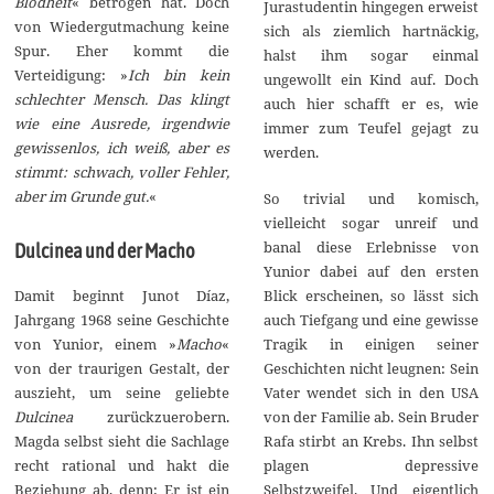
Blödheit
« betrogen hat. Doch
Jurastudentin hingegen erweist
von Wiedergutmachung keine
sich als ziemlich hartnäckig,
Spur. Eher kommt die
halst ihm sogar einmal
Verteidigung: »
Ich bin kein
ungewollt ein Kind auf. Doch
schlechter Mensch. Das klingt
auch hier schafft er es, wie
wie eine Ausrede, irgendwie
immer zum Teufel gejagt zu
gewissenlos, ich weiß, aber es
werden.
stimmt: schwach, voller Fehler,
aber im Grunde gut.
«
So trivial und komisch,
vielleicht sogar unreif und
banal diese Erlebnisse von
Dulcinea und der Macho
Yunior dabei auf den ersten
Blick erscheinen, so lässt sich
Damit beginnt Junot Díaz,
auch Tiefgang und eine gewisse
Jahrgang 1968 seine Geschichte
Tragik in einigen seiner
von Yunior, einem »
Macho
«
Geschichten nicht leugnen: Sein
von der traurigen Gestalt, der
Vater wendet sich in den USA
auszieht, um seine geliebte
von der Familie ab. Sein Bruder
Dulcinea
zurückzuerobern.
Rafa stirbt an Krebs. Ihn selbst
Magda selbst sieht die Sachlage
plagen depressive
recht rational und hakt die
Selbstzweifel. Und eigentlich
Beziehung ab, denn: Er ist ein