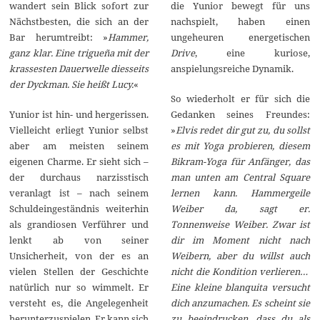
die Yunior bewegt für uns
wandert sein Blick sofort zur
nachspielt, haben einen
Nächstbesten, die sich an der
ungeheuren energetischen
Bar herumtreibt: »
Hammer,
Drive
, eine kuriose,
ganz klar. Eine trigueña mit der
anspielungsreiche Dynamik.
krassesten Dauerwelle diesseits
der Dyckman. Sie heißt Lucy.
«
So wiederholt er für sich die
Gedanken seines Freundes:
Yunior ist hin- und hergerissen.
»
Elvis redet dir gut zu, du sollst
Vielleicht erliegt Yunior selbst
es mit Yoga probieren, diesem
aber am meisten seinem
Bikram-Yoga für Anfänger, das
eigenen Charme. Er sieht sich –
man unten am Central Square
der durchaus narzisstisch
lernen kann. Hammergeile
veranlagt ist – nach seinem
Weiber da, sagt er.
Schuldeingeständnis weiterhin
Tonnenweise Weiber. Zwar ist
als grandiosen Verführer und
dir im Moment nicht nach
lenkt ab von seiner
Weibern, aber du willst auch
Unsicherheit, von der es an
nicht die Kondition verlieren…
vielen Stellen der Geschichte
Eine kleine blanquita versucht
natürlich nur so wimmelt. Er
dich anzumachen. Es scheint sie
versteht es, die Angelegenheit
zu beeindrucken, dass du als
herunterzuspielen. Er kann sich