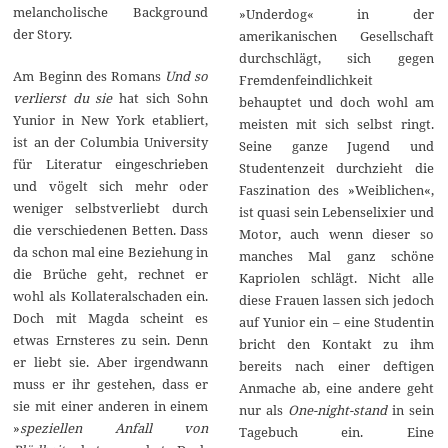
melancholische Background
»Underdog« in der
der Story.
amerikanischen Gesellschaft
durchschlägt, sich gegen
Am Beginn des Romans
Und so
Fremdenfeindlichkeit
verlierst du sie
hat sich Sohn
behauptet und doch wohl am
Yunior in New York etabliert,
meisten mit sich selbst ringt.
ist an der Columbia University
Seine ganze Jugend und
für Literatur eingeschrieben
Studentenzeit durchzieht die
und vögelt sich mehr oder
Faszination des »Weiblichen«,
weniger selbstverliebt durch
ist quasi sein Lebenselixier und
die verschiedenen Betten. Dass
Motor, auch wenn dieser so
da schon mal eine Beziehung in
manches Mal ganz schöne
die Brüche geht, rechnet er
Kapriolen schlägt. Nicht alle
wohl als Kollateralschaden ein.
diese Frauen lassen sich jedoch
Doch mit Magda scheint es
auf Yunior ein – eine Studentin
etwas Ernsteres zu sein. Denn
bricht den Kontakt zu ihm
er liebt sie. Aber irgendwann
bereits nach einer deftigen
muss er ihr gestehen, dass er
Anmache ab, eine andere geht
sie mit einer anderen in einem
nur als
One-night-stand
in sein
»
speziellen Anfall von
Tagebuch ein. Eine