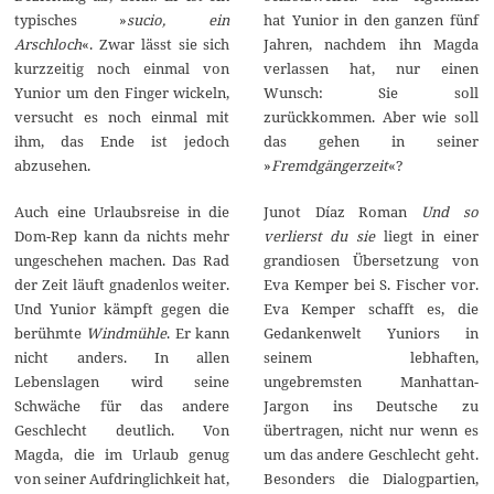
hat Yunior in den ganzen fünf
typisches »
sucio, ein
Jahren, nachdem ihn Magda
Arschloch
«. Zwar lässt sie sich
verlassen hat, nur einen
kurzzeitig noch einmal von
Wunsch: Sie soll
Yunior um den Finger wickeln,
zurückkommen. Aber wie soll
versucht es noch einmal mit
das gehen in seiner
ihm, das Ende ist jedoch
»
Fremdgängerzeit
«?
abzusehen.
Junot Díaz Roman
Und so
Auch eine Urlaubsreise in die
verlierst du sie
liegt in einer
Dom-Rep kann da nichts mehr
grandiosen Übersetzung von
ungeschehen machen. Das Rad
Eva Kemper bei S. Fischer vor.
der Zeit läuft gnadenlos weiter.
Eva Kemper schafft es, die
Und Yunior kämpft gegen die
Gedankenwelt Yuniors in
berühmte
Windmühle
. Er kann
seinem lebhaften,
nicht anders. In allen
ungebremsten Manhattan-
Lebenslagen wird seine
Jargon ins Deutsche zu
Schwäche für das andere
übertragen, nicht nur wenn es
Geschlecht deutlich. Von
um das andere Geschlecht geht.
Magda, die im Urlaub genug
Besonders die Dialogpartien,
von seiner Aufdringlichkeit hat,