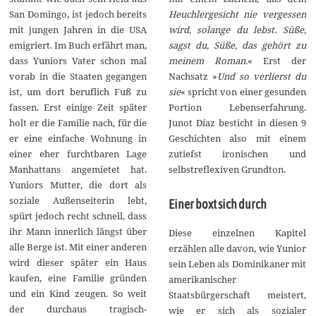
Heuchlergesicht nie vergessen
San Domingo, ist jedoch bereits
wird, solange du lebst. Süße,
mit jungen Jahren in die USA
sagst du, Süße, das gehört zu
emigriert. Im Buch erfährt man,
meinem Roman.
« Erst der
dass Yuniors Vater schon mal
Nachsatz »
Und so verlierst du
vorab in die Staaten gegangen
sie
« spricht von einer gesunden
ist, um dort beruflich Fuß zu
Portion Lebenserfahrung.
fassen. Erst einige Zeit später
Junot Díaz besticht in diesen 9
holt er die Familie nach, für die
Geschichten also mit einem
er eine einfache Wohnung in
zutiefst ironischen und
einer eher furchtbaren Lage
selbstreflexiven Grundton.
Manhattans angemietet hat.
Yuniors Mutter, die dort als
soziale Außenseiterin lebt,
Einer boxt sich durch
spürt jedoch recht schnell, dass
ihr Mann innerlich längst über
Diese einzelnen Kapitel
alle Berge ist. Mit einer anderen
erzählen alle davon, wie Yunior
wird dieser später ein Haus
sein Leben als Dominikaner mit
kaufen, eine Familie gründen
amerikanischer
und ein Kind zeugen. So weit
Staatsbürgerschaft meistert,
der durchaus tragisch-
wie er sich als sozialer