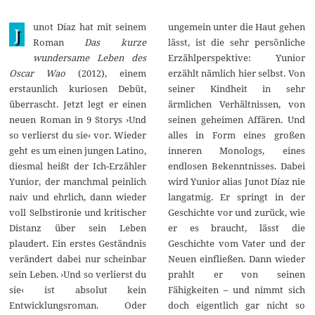
.
D
unot Díaz hat mit seinem
ungemein unter die Haut gehen
e
J
z
Roman
Das kurze
lässt, ist die sehr persönliche
e
wundersame Leben des
Erzählperspektive: Yunior
m
b
Oscar Wao
(2012), einem
erzählt nämlich hier selbst. Von
e
erstaunlich kuriosen Debüt,
seiner Kindheit in sehr
r
2
überrascht. Jetzt legt er einen
ärmlichen Verhältnissen, von
0
neuen Roman in 9 Storys ›Und
seinen geheimen Affären. Und
2
1
so verlierst du sie‹ vor. Wieder
alles in Form eines großen
geht es um einen jungen Latino,
inneren Monologs, eines
diesmal heißt der Ich-Erzähler
endlosen Bekenntnisses. Dabei
Yunior, der manchmal peinlich
wird Yunior alias Junot Díaz nie
naiv und ehrlich, dann wieder
langatmig. Er springt in der
voll Selbstironie und kritischer
Geschichte vor und zurück, wie
Distanz über sein Leben
er es braucht, lässt die
plaudert. Ein erstes Geständnis
Geschichte vom Vater und der
verändert dabei nur scheinbar
Neuen einfließen. Dann wieder
sein Leben. ›Und so verlierst du
prahlt er von seinen
sie‹ ist absolut kein
Fähigkeiten – und nimmt sich
Entwicklungsroman. Oder
doch eigentlich gar nicht so