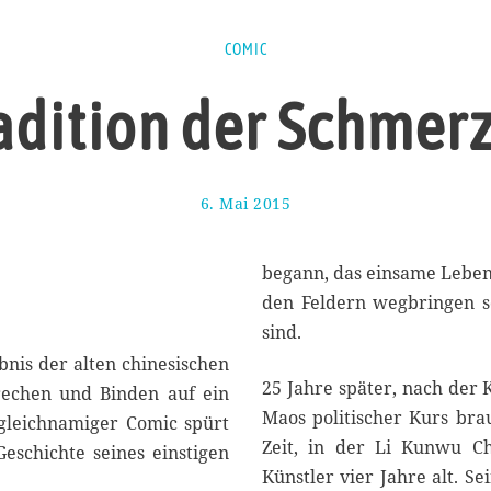
COMIC
adition der Schmer
6. Mai 2015
1
1
.
J
begann, das einsame Leben 
u
den Feldern wegbringen s
n
sind.
i
2
nis der alten chinesischen
0
25 Jahre später, nach der 
rechen und Binden auf ein
1
Maos politischer Kurs bra
gleichnamiger Comic spürt
5
Zeit, in der Li Kunwu C
eschichte seines einstigen
Künstler vier Jahre alt. Se