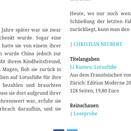
Heute, wo nur noch weni
Schließung der letzten Fa
zurückliegt, kann man den 
 Jahre später war sie zwar
chenkt wurde. Sogar eine
|
CHRISTIAN NEUBERT
 hatte sie von einem ihrer
n wurde China jedoch zur
Titelangaben
Mit ihrem Kindheitsfreund,
Li Kunwu: Lotusfüße
Magen, floh sie zurück in
Aus dem Französischen von
lien auf Lotusfüße für ihre
Zürich: Edition Moderne 2
ht bezahlen und brauchten
128 Seiten, 19,80 Euro
ass sie dort aufgrund ihrer
gehrenswert war, erfuhr sie
Reinschauen
rbrach daraufhin, und sie
|
Leseprobe