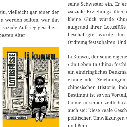
seine Schwester ein. Er er
»soziale Erziehung« über
iu, vielleicht gar einer der
kleine Glück wurde Chu
n werden sollten, war ihr,
aufgrund ihrer Lotusfüße
 soziale Aufstieg gesichert.
beschäftigte, wurde ihm
besten Alter.
Ordnung festzuhalten. Und
Li Kunwu, der seine eigen
›Ein Leben In China‹ festhi
ein eindringliches Denkmal
erinnernde Zeichnungen
chinesischen Historie, in
Bestimmt ist es von Vortei
Comic in seiner zeitlich-
auch sei: Diese reale Gesch
politischen Umwälzungen C
und Bein.