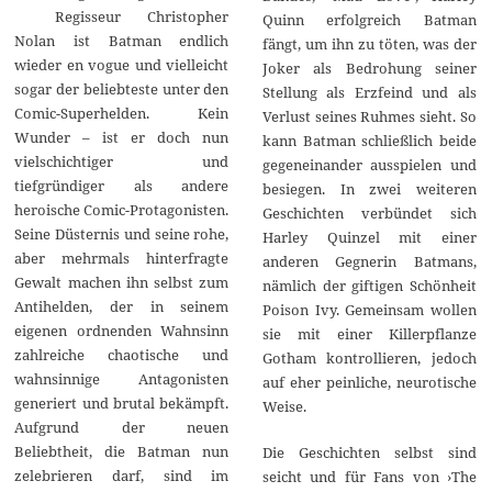
Regisseur Christopher
2
Quinn erfolgreich Batman
0
Nolan ist Batman endlich
fängt, um ihn zu töten, was der
1
wieder en vogue und vielleicht
5
Joker als Bedrohung seiner
sogar der beliebteste unter den
Stellung als Erzfeind und als
Comic-Superhelden. Kein
Verlust seines Ruhmes sieht. So
Wunder – ist er doch nun
kann Batman schließlich beide
vielschichtiger und
gegeneinander ausspielen und
tiefgründiger als andere
besiegen. In zwei weiteren
heroische Comic-Protagonisten.
Geschichten verbündet sich
Seine Düsternis und seine rohe,
Harley Quinzel mit einer
aber mehrmals hinterfragte
anderen Gegnerin Batmans,
Gewalt machen ihn selbst zum
nämlich der giftigen Schönheit
Antihelden, der in seinem
Poison Ivy. Gemeinsam wollen
eigenen ordnenden Wahnsinn
sie mit einer Killerpflanze
zahlreiche chaotische und
Gotham kontrollieren, jedoch
wahnsinnige Antagonisten
auf eher peinliche, neurotische
generiert und brutal bekämpft.
Weise.
Aufgrund der neuen
Beliebtheit, die Batman nun
Die Geschichten selbst sind
zelebrieren darf, sind im
seicht und für Fans von ›The