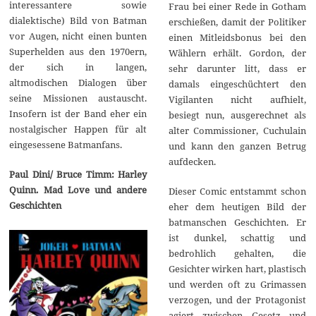
interessantere sowie
Frau bei einer Rede in Gotham
dialektische) Bild von Batman
erschießen, damit der Politiker
vor Augen, nicht einen bunten
einen Mitleidsbonus bei den
Superhelden aus den 1970ern,
Wählern erhält. Gordon, der
der sich in langen,
sehr darunter litt, dass er
altmodischen Dialogen über
damals eingeschüchtert den
seine Missionen austauscht.
Vigilanten nicht aufhielt,
Insofern ist der Band eher ein
besiegt nun, ausgerechnet als
nostalgischer Happen für alt
alter Commissioner, Cuchulain
eingesessene Batmanfans.
und kann den ganzen Betrug
aufdecken.
Paul Dini/ Bruce Timm: Harley
Quinn. Mad Love und andere
Dieser Comic entstammt schon
Geschichten
eher dem heutigen Bild der
batmanschen Geschichten. Er
ist dunkel, schattig und
bedrohlich gehalten, die
Gesichter wirken hart, plastisch
und werden oft zu Grimassen
verzogen, und der Protagonist
agiert zwischen Gesetz und