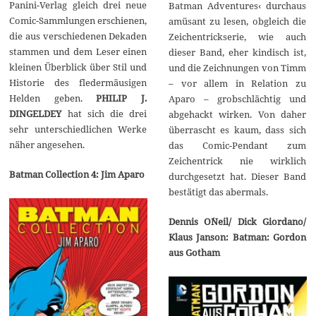
Panini-Verlag gleich drei neue
Batman Adventures‹ durchaus
Comic-Sammlungen erschienen,
amüsant zu lesen, obgleich die
die aus verschiedenen Dekaden
Zeichentrickserie, wie auch
stammen und dem Leser einen
dieser Band, eher kindisch ist,
kleinen Überblick über Stil und
und die Zeichnungen von Timm
Historie des fledermäusigen
– vor allem in Relation zu
Helden geben.
PHILIP J.
Aparo – grobschlächtig und
DINGELDEY
hat sich die drei
abgehackt wirken. Von daher
sehr unterschiedlichen Werke
überrascht es kaum, dass sich
näher angesehen.
das Comic-Pendant zum
Zeichentrick nie wirklich
Batman Collection 4: Jim Aparo
durchgesetzt hat. Dieser Band
bestätigt das abermals.
Dennis O´Neil/ Dick Giordano/
Klaus Janson: Batman: Gordon
aus Gotham