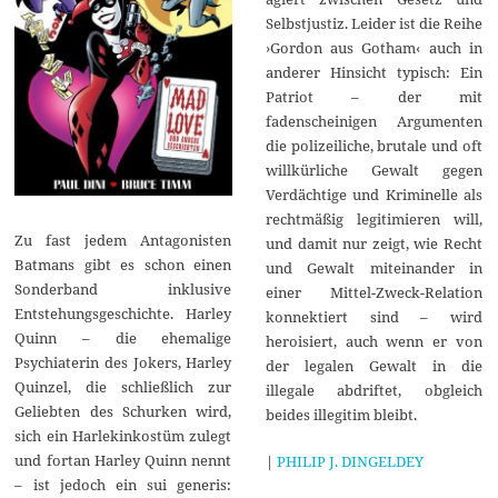
Selbstjustiz. Leider ist die Reihe
›Gordon aus Gotham‹ auch in
anderer Hinsicht typisch: Ein
Patriot – der mit
fadenscheinigen Argumenten
die polizeiliche, brutale und oft
willkürliche Gewalt gegen
Verdächtige und Kriminelle als
rechtmäßig legitimieren will,
Zu fast jedem Antagonisten
und damit nur zeigt, wie Recht
Batmans gibt es schon einen
und Gewalt miteinander in
Sonderband inklusive
einer Mittel-Zweck-Relation
Entstehungsgeschichte. Harley
konnektiert sind – wird
Quinn – die ehemalige
heroisiert, auch wenn er von
Psychiaterin des Jokers, Harley
der legalen Gewalt in die
Quinzel, die schließlich zur
illegale abdriftet, obgleich
Geliebten des Schurken wird,
beides illegitim bleibt.
sich ein Harlekinkostüm zulegt
und fortan Harley Quinn nennt
|
PHILIP J. DINGELDEY
– ist jedoch ein sui generis: