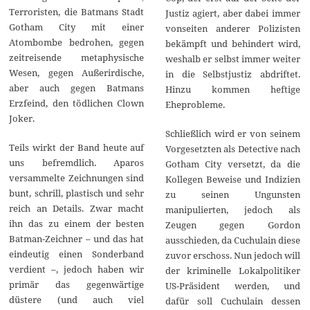
Terroristen, die Batmans Stadt
Justiz agiert, aber dabei immer
Gotham City mit einer
vonseiten anderer Polizisten
Atombombe bedrohen, gegen
bekämpft und behindert wird,
zeitreisende metaphysische
weshalb er selbst immer weiter
Wesen, gegen Außerirdische,
in die Selbstjustiz abdriftet.
aber auch gegen Batmans
Hinzu kommen heftige
Erzfeind, den tödlichen Clown
Eheprobleme.
Joker.
Schließlich wird er von seinem
Teils wirkt der Band heute auf
Vorgesetzten als Detective nach
uns befremdlich. Aparos
Gotham City versetzt, da die
versammelte Zeichnungen sind
Kollegen Beweise und Indizien
bunt, schrill, plastisch und sehr
zu seinen Ungunsten
reich an Details. Zwar macht
manipulierten, jedoch als
ihn das zu einem der besten
Zeugen gegen Gordon
Batman-Zeichner – und das hat
ausschieden, da Cuchulain diese
eindeutig einen Sonderband
zuvor erschoss. Nun jedoch will
verdient –, jedoch haben wir
der kriminelle Lokalpolitiker
primär das gegenwärtige
US-Präsident werden, und
düstere (und auch viel
dafür soll Cuchulain dessen