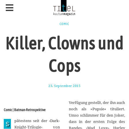
COMIC
Killer, Clowns und
Cops
23. September 2015
2
5
.
N
Verfügung gestellt, der ihn auch
o
v
noch als »Pupsie« tituliert.
Comic | Batman-Retrospektive
e
Umso schlimmer für den Joker,
m
pätestens seit der ›Dark-
b
dass in der ersten Folge des
S
e
Knight-Trilogie‹ von
Bandes, ›Mad Love‹, Harley
r