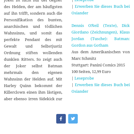
Joker ist nicht nur der Gegner
|
Erwerben Sie dieses Buch bei
des Helden, der am häufigsten
Osiander
auf ihn trifft, sondern auch die
Personifikation des bunten,
Dennis O´Neil (Texte), Dick
anarchischen und tödlichen
Giordano (Zeichnungen), Klaus
Wahnsinns, und somit das
Jordan (Tusche): Batman:
perfekte Pendant des mit
Gordon aus Gotham
Gewalt und Selbstjustiz
Aus dem Amerikanischen von
Ordnung stiften wollenden
Marc Schmitz
dunklen Ritters. So zeigt auch
Stuttgart: Panini Comics 2015
der Joker selbst Batman
100 Seiten, 12,99 Euro
mehrmals den eigenen
|
Leseprobe
Wahnsinn der Helden auf. Mit
|
Erwerben Sie dieses Buch bei
Harley Quinn bekommt der
Osiander
Killerclown einen ihm lästigen,
aber ebenso irren Sidekick zur