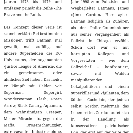
Jahren 1973 bis 1979 und
Jahr 1998 zum Polizisten und
umfassen primär die Reihe ›The
Wegbegleiter Batmans, James
Brave and the Bold‹.
»Jim« Gordon. Hier agiert
Batman lediglich als Zuhörer,
Das Konzept dieser Serie ist
als der Police-Commissioner
schnell erklärt: Bei bestimmten
aus seiner Vergangenheit als
Missionen trifft Batman, mal
Polizist in Chicago erzählt.
gewollt, mal zufällig, auf
Schon dort war er mit
andere Superhelden des DC-
korrupten Kollegen und
Universums, der sogenannten
Vorgesetzten – wie dem
›Justice League of America‹, die
Polizeichef – konfrontiert,
ein gemeinsames oder
sowie mit Wahlen
ähnliches Ziel haben. Das heißt,
manipulierenden
er kämpft mit Helden wie
Lokalpolitikern und einem
Superman, Supergirl,
Superkiller und Vigilanten, dem
Wonderwoman, Flash, Green
Söldner Cuchulain, der jedoch
Arrow, Black Canary, Aquaman,
selbst Gordon mehrmals das
dem wahnsinnigen Creeper,
Leben rettet. Gordon outet sich
Mister Miracle etc. gegen die
in der Handlung als
Mafia, Drogenschmuggler,
konservativer patriotischer
extravagante Industriespione,
Cop, der erst auf der Seite der