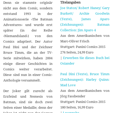
Titelangaben
Denn sie stammte originär
Joe Staton/ Robert Haney/ Gary
nicht aus dem Comic, sondern
Burkett/ Archie Goodwin
entstand 1993 in der
(Texte), James Aparo
Animationsserie ›The Batman
(Zeichnungen): Batman
Adventures‹ und wurde erst
Collection: Jim Aparo 4
später (in der Reihe
Aus dem Amerikanischen von
›Niemandsland‹) von den
Marc-Oliver Frisch
Comics adaptiert. Der Autor
Stuttgart: Panini Comics 2015
Paul Dini und der Zeichner
276 Seiten, 24,99 Euro
Bruce Timm, die an der TV-
|
Erwerben Sie dieses Buch bei
Serie mitwirken, haben 2004
Osiander
einige dieser Geschichten in
Comics weiter verarbeitet.
Paul Dini (Texte), Bruce Timm
Diese sind nun in einer Comic-
(Zeichnungen): Harley Quinn:
Anthologie versammelt.
Mad Love
Aus dem Amerikanischen von
Der Joker gilt zurecht als
Jörg Fassbender
Erzfeind und Nemesis von
Stuttgart: Panini Comics 2015
Batman, sind sie doch zwei
180 Seiten, 16,99 Euro
Seiten einer Medaille; denn der
|
Leseprobe