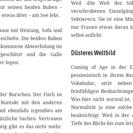
Weil ›Die Welt der Sö
mit seinen beiden Buben –
verschrobenen Einzelgän
 etwas älter – am See lebt.
Sektierern. Sie ist eine M
nur Frauen etwas daran ä
hause mit Heizung, Sofa und
selbst anficht.
reichelte. Die beiden Buben
illkommene Abwechslung im
Düsteres Weltbild
eschlitzt und die Galle
r legen.
Coming of Age in der End
pessimistisch in ihrem Re
Vokabular, setzt nebe
feinfühligen Beobachtung
er Burschen. Der Fisch ist
Was hier nicht normal ist,
. Kontakt mit den anderen
Normalität ja eine solche
and ebenfalls irgendwo am
beabsichtigt. Weil in der
nützliche Sachen. Vertrauen
Tiefe des Blicks bis zum let
htig gibt es das nicht mehr.