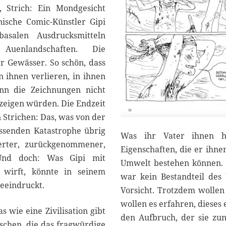
 Strich: Ein Mondgesicht
nische Comic-Künstler Gipi
basalen Ausdrucksmitteln
Auenlandschaften. Die
r Gewässer. So schön, dass
n ihnen verlieren, in ihnen
nn die Zeichnungen nicht
zeigen würden. Die Endzeit
 Strichen: Das, was von der
ssenden Katastrophe übrig
Was ihr Vater ihnen hin
ierter, zurückgenommener,
Eigenschaften, die er ihne
 Und doch: Was Gipi mit
Umwelt bestehen können. U
 wirft, könnte in seinem
war kein Bestandteil des 
eeindruckt.
Vorsicht. Trotzdem wollen 
wollen es erfahren, dieses 
s wie eine Zivilisation gibt
den Aufbruch, der sie zun
schen, die das fragwürdige