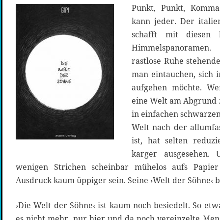
Punkt, Punkt, Komma,
kann jeder. Der italie
schafft mit diesen 
Himmelspanoramen. 
rastlose Ruhe stehende
man eintauchen, sich i
aufgehen möchte. We
eine Welt am Abgrund 
in einfachen schwarzen
Welt nach der allumfa
ist, hat selten reduz
karger ausgesehen.
wenigen Strichen scheinbar mühelos aufs Papier
Ausdruck kaum üppiger sein. Seine ›Welt der Söhne‹ b
›Die Welt der Söhne‹ ist kaum noch besiedelt. So etwa
es nicht mehr, nur hier und da noch vereinzelte Men